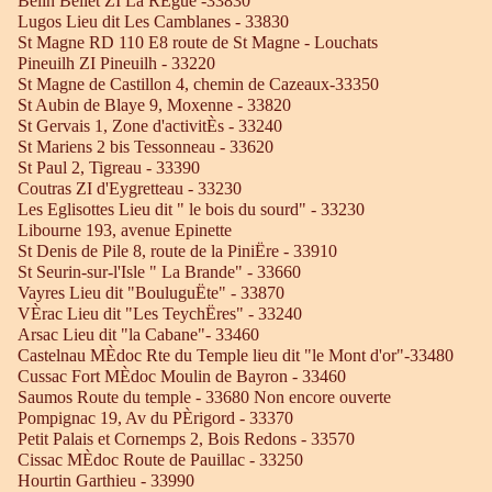
Belin Beliet ZI La RÈgue -33830
Lugos Lieu dit Les Camblanes - 33830
St Magne RD 110 E8 route de St Magne - Louchats
Pineuilh ZI Pineuilh - 33220
St Magne de Castillon 4, chemin de Cazeaux-33350
St Aubin de Blaye 9, Moxenne - 33820
St Gervais 1, Zone d'activitÈs - 33240
St Mariens 2 bis Tessonneau - 33620
St Paul 2, Tigreau - 33390
Coutras ZI d'Eygretteau - 33230
Les Eglisottes Lieu dit " le bois du sourd" - 33230
Libourne 193, avenue Epinette
St Denis de Pile 8, route de la PiniËre - 33910
St Seurin-sur-l'Isle " La Brande" - 33660
Vayres Lieu dit "BouluguËte" - 33870
VÈrac Lieu dit "Les TeychËres" - 33240
Arsac Lieu dit "la Cabane"- 33460
Castelnau MÈdoc Rte du Temple lieu dit "le Mont d'or"-33480
Cussac Fort MÈdoc Moulin de Bayron - 33460
Saumos Route du temple - 33680 Non encore ouverte
Pompignac 19, Av du PÈrigord - 33370
Petit Palais et Cornemps 2, Bois Redons - 33570
Cissac MÈdoc Route de Pauillac - 33250
Hourtin Garthieu - 33990