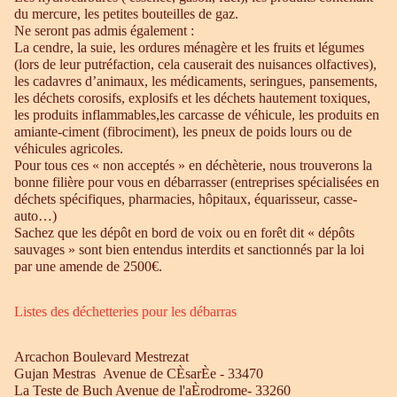
du mercure, les petites bouteilles de gaz.
Ne seront pas admis également :
La cendre, la suie, les ordures ménagère et les fruits et légumes
(lors de leur putréfaction, cela causerait des nuisances olfactives),
les cadavres d’animaux, les médicaments, seringues, pansements,
les déchets corosifs, explosifs et les déchets hautement toxiques,
les produits inflammables,les carcasse de véhicule, les produits en
amiante-ciment (fibrociment), les pneux de poids lours ou de
véhicules agricoles.
Pour tous ces « non acceptés » en déchèterie, nous trouverons la
bonne filière pour vous en débarrasser (entreprises spécialisées en
déchets spécifiques, pharmacies, hôpitaux, équarisseur, casse-
auto…)
Sachez que les dépôt en bord de voix ou en forêt dit « dépôts
sauvages » sont bien entendus interdits et sanctionnés par la loi
par une amende de 2500€.
Listes des déchetteries pour les débarras
Arcachon Boulevard Mestrezat
Gujan Mestras Avenue de CÈsarÈe - 33470
La Teste de Buch Avenue de l'aÈrodrome- 33260