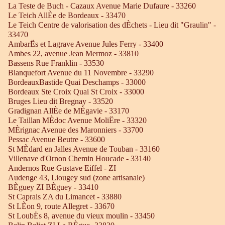
La Teste de Buch - Cazaux Avenue Marie Dufaure - 33260
Le Teich AllÈe de Bordeaux - 33470
Le Teich Centre de valorisation des dÈchets - Lieu dit "Graulin" -
33470
AmbarËs et Lagrave Avenue Jules Ferry - 33400
Ambes 22, avenue Jean Mermoz - 33810
Bassens Rue Franklin - 33530
Blanquefort Avenue du 11 Novembre - 33290
BordeauxBastide Quai Deschamps - 33000
Bordeaux Ste Croix Quai St Croix - 33000
Bruges Lieu dit Bregnay - 33520
Gradignan AllÈe de MÈgavie - 33170
Le Taillan MÈdoc Avenue MoliËre - 33320
MÈrignac Avenue des Maronniers - 33700
Pessac Avenue Beutre - 33600
St MÈdard en Jalles Avenue de Touban - 33160
Villenave d'Ornon Chemin Houcade - 33140
Andernos Rue Gustave Eiffel - ZI
Audenge 43, Liougey sud (zone artisanale)
BÈguey ZI BÈguey - 33410
St Caprais ZA du Limancet - 33880
St LÈon 9, route Allegret - 33670
St LoubËs 8, avenue du vieux moulin - 33450