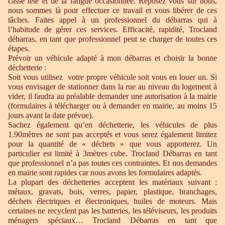
casse tête et de la fatigue occasionnée. Reposez vous sur nous,
nous sommes là pour effectuer ce travail et vous libérer de ces
tâches. Faites appel à un professionnel du débarras qui à
l’habitude de gérer ces services. Efficacité, rapidité, Trocland
débarras, en tant que professionnel peut se charger de toutes ces
étapes.
Prévoir un véhicule adapté à mon débarras et choisir la bonne
déchetterie :
Soit vous utilisez votre propre véhicule soit vous en louer un. Si
vous envisager de stationner dans la rue au niveau du logement à
vider, il faudra au préalable demander une autorisation à la mairie
(formulaires à télécharger ou à demander en mairie, au moins 15
jours avant la date prévue).
Sachez également qu’en déchetterie, les véhicules de plus
1.90mètres ne sont pas acceptés et vous serez également limitez
pour la quantité de « déchets » que vous apporterez. Un
particulier est limité à 3mètres cube. Trocland Débarras en tant
que professionnel n’a pas toutes ces contraintes. Et nos demandes
en mairie sont rapides car nous avons les formulaires adaptés.
La plupart des déchetteries acceptent les matériaux suivant :
métaux, gravats, bois, verres, papier, plastique, branchages,
déchets électriques et électroniques, huiles de moteurs. Mais
certaines ne recyclent pas les batteries, les téléviseurs, les produits
ménagers spéciaux… Trocland Débarras en tant que