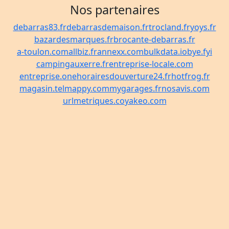
Nos partenaires
debarras83.fr
debarrasdemaison.fr
trocland.fr
yoys.fr
bazardesmarques.fr
brocante-debarras.fr
a-toulon.com
allbiz.fr
annexx.com
bulkdata.io
bye.fyi
campingauxerre.fr
entreprise-locale.com
entreprise.one
horairesdouverture24.fr
hotfrog.fr
magasin.tel
mappy.com
mygarages.fr
nosavis.com
urlmetriques.co
yakeo.com