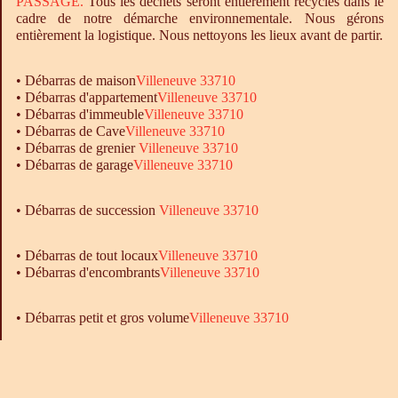
PASSAGE.
Tous les déchets seront entièrement recyclés dans le
cadre de notre démarche environnementale. Nous gérons
entièrement la logistique. Nous nettoyons les lieux avant de partir.
•
Débarras
de maison
Villeneuve 33710
•
Débarras
d'appartement
Villeneuve 33710
•
Débarras
d'immeuble
Villeneuve 33710
•
Débarras
de Cave
Villeneuve 33710
•
Débarras
de grenier
Villeneuve 33710
•
Débarras
de garage
Villeneuve 33710
• Débarras de succession
Villeneuve 33710
•
Débarras
de tout locaux
Villeneuve 33710
•
Débarras
d'encombrants
Villeneuve 33710
• Débarras petit et gros volume
Villeneuve 33710