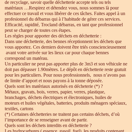
de recyclage, savoir quelle déchetterie accepte tels ou tels
matèriaux …Respirez et détendez vous, nous sommes là pour
effectuer ce travail et vous libérer de ces tâches. Faites appel à un
profesionnel du débarras qui à l’habitude de gérer ces services.
Efficacité, rapidité, Trocland débarras, en tant que professionnel
peut se charger de toutes ces étapes.
Les règles pour apporter des déchets en déchetterie :
Dans une déchetterie, des bennes réceptionnent les déchets que
vous apportez. Ces derniers doivent être triés consciencieusement
avant votre arrivée sur les lieux car pour chaque bennes
correspond un matérau.
Un particulier ne peut pas apporter plus de 3m3 et son véhicule ne
doit pas dépasser 1.90mètres. Le dépôt en déchetterie reste gratuit
pour les particuliers. Pour nous professionnels, nous n’avons pas
de limite d’apport et nous payons à la tonne déposée.
Quels sont les matèriaux autorisés en décheterie (*) ?
Métaux, gravats, bois, verres, papier, verres, plastique,
branchages, déchets électriques et électroniques, huiles de
moteurs et huiles végétales, batteries, produits ménagers spéciaux,
textiles, cartons
(*) Certaines déchetteries ne traitent pas certains déchets, d’où
l’importance de se renseigner avant de partir.
Quels sont les déchets interdits en déchetterie ?
Les hydrocarbures ( essence, gasoil, fuel), les produits contenant