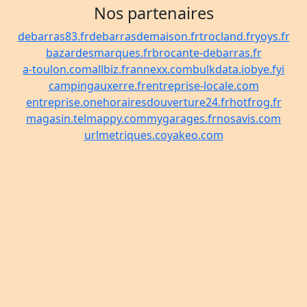
Nos partenaires
debarras83.fr
debarrasdemaison.fr
trocland.fr
yoys.fr
bazardesmarques.fr
brocante-debarras.fr
a-toulon.com
allbiz.fr
annexx.com
bulkdata.io
bye.fyi
campingauxerre.fr
entreprise-locale.com
entreprise.one
horairesdouverture24.fr
hotfrog.fr
magasin.tel
mappy.com
mygarages.fr
nosavis.com
urlmetriques.co
yakeo.com