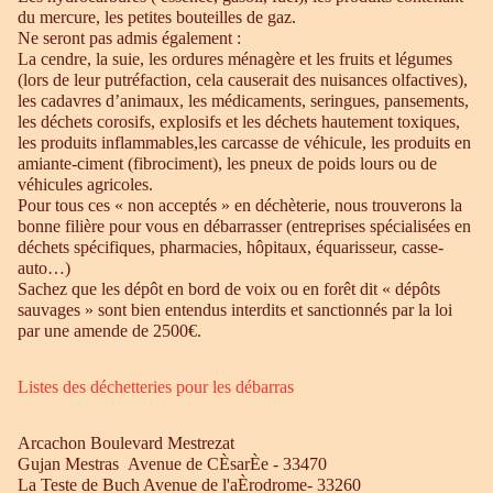
du mercure, les petites bouteilles de gaz.
Ne seront pas admis également :
La cendre, la suie, les ordures ménagère et les fruits et légumes
(lors de leur putréfaction, cela causerait des nuisances olfactives),
les cadavres d’animaux, les médicaments, seringues, pansements,
les déchets corosifs, explosifs et les déchets hautement toxiques,
les produits inflammables,les carcasse de véhicule, les produits en
amiante-ciment (fibrociment), les pneux de poids lours ou de
véhicules agricoles.
Pour tous ces « non acceptés » en déchèterie, nous trouverons la
bonne filière pour vous en débarrasser (entreprises spécialisées en
déchets spécifiques, pharmacies, hôpitaux, équarisseur, casse-
auto…)
Sachez que les dépôt en bord de voix ou en forêt dit « dépôts
sauvages » sont bien entendus interdits et sanctionnés par la loi
par une amende de 2500€.
Listes des déchetteries pour les débarras
Arcachon Boulevard Mestrezat
Gujan Mestras Avenue de CÈsarÈe - 33470
La Teste de Buch Avenue de l'aÈrodrome- 33260