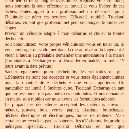
casse tête et de la fatigue occasionnée. Reposez vous sur nous,
nous sommes là pour effectuer ce travail et vous libérer de ces
tâches. Faites appel à un professionnel du débarras qui à
l’habitude de gérer ces services. Efficacité, rapidité, Trocland
débarras, en tant que professionnel peut se charger de toutes ces
étapes.
Prévoir un véhicule adapté à mon débarras et choisir la bonne
déchetterie :
Soit vous utilisez votre propre véhicule soit vous en louer un. Si
vous envisager de stationner dans la rue au niveau du logement à
vider, il faudra au préalable demander une autorisation à la mairie
(formulaires à télécharger ou à demander en mairie, au moins 15
jours avant la date prévue).
Sachez également qu’en déchetterie, les véhicules de plus
1.90mètres ne sont pas acceptés et vous serez également limitez
pour la quantité de « déchets » que vous apporterez. Un
particulier est limité à 3mètres cube. Trocland Débarras en tant
que professionnel n’a pas toutes ces contraintes. Et nos demandes
en mairie sont rapides car nous avons les formulaires adaptés.
La plupart des déchetteries acceptent les matériaux suivant :
métaux, gravats, bois, verres, papier, plastique, branchages,
déchets électriques et électroniques, huiles de moteurs. Mais
certaines ne recyclent pas les batteries, les téléviseurs, les produits
ménagers spéciaux… Trocland Débarras en tant que