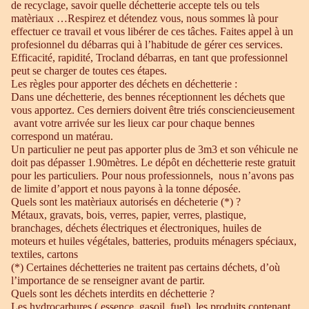
de recyclage, savoir quelle déchetterie accepte tels ou tels
matèriaux …Respirez et détendez vous, nous sommes là pour
effectuer ce travail et vous libérer de ces tâches. Faites appel à un
profesionnel du débarras qui à l’habitude de gérer ces services.
Efficacité, rapidité, Trocland débarras, en tant que professionnel
peut se charger de toutes ces étapes.
Les règles pour apporter des déchets en déchetterie :
Dans une déchetterie, des bennes réceptionnent les déchets que
vous apportez. Ces derniers doivent être triés consciencieusement
avant votre arrivée sur les lieux car pour chaque bennes
correspond un matérau.
Un particulier ne peut pas apporter plus de 3m3 et son véhicule ne
doit pas dépasser 1.90mètres. Le dépôt en déchetterie reste gratuit
pour les particuliers. Pour nous professionnels, nous n’avons pas
de limite d’apport et nous payons à la tonne déposée.
Quels sont les matèriaux autorisés en décheterie (*) ?
Métaux, gravats, bois, verres, papier, verres, plastique,
branchages, déchets électriques et électroniques, huiles de
moteurs et huiles végétales, batteries, produits ménagers spéciaux,
textiles, cartons
(*) Certaines déchetteries ne traitent pas certains déchets, d’où
l’importance de se renseigner avant de partir.
Quels sont les déchets interdits en déchetterie ?
Les hydrocarbures ( essence, gasoil, fuel), les produits contenant