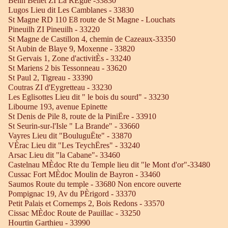
Belin Beliet ZI La RÈgue -33830
Lugos Lieu dit Les Camblanes - 33830
St Magne RD 110 E8 route de St Magne - Louchats
Pineuilh ZI Pineuilh - 33220
St Magne de Castillon 4, chemin de Cazeaux-33350
St Aubin de Blaye 9, Moxenne - 33820
St Gervais 1, Zone d'activitÈs - 33240
St Mariens 2 bis Tessonneau - 33620
St Paul 2, Tigreau - 33390
Coutras ZI d'Eygretteau - 33230
Les Eglisottes Lieu dit " le bois du sourd" - 33230
Libourne 193, avenue Epinette
St Denis de Pile 8, route de la PiniËre - 33910
St Seurin-sur-l'Isle " La Brande" - 33660
Vayres Lieu dit "BouluguËte" - 33870
VÈrac Lieu dit "Les TeychËres" - 33240
Arsac Lieu dit "la Cabane"- 33460
Castelnau MÈdoc Rte du Temple lieu dit "le Mont d'or"-33480
Cussac Fort MÈdoc Moulin de Bayron - 33460
Saumos Route du temple - 33680 Non encore ouverte
Pompignac 19, Av du PÈrigord - 33370
Petit Palais et Cornemps 2, Bois Redons - 33570
Cissac MÈdoc Route de Pauillac - 33250
Hourtin Garthieu - 33990