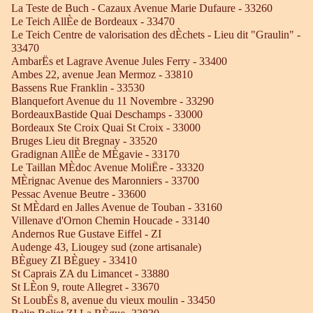
La Teste de Buch - Cazaux Avenue Marie Dufaure - 33260
Le Teich AllÈe de Bordeaux - 33470
Le Teich Centre de valorisation des dÈchets - Lieu dit "Graulin" -
33470
AmbarËs et Lagrave Avenue Jules Ferry - 33400
Ambes 22, avenue Jean Mermoz - 33810
Bassens Rue Franklin - 33530
Blanquefort Avenue du 11 Novembre - 33290
BordeauxBastide Quai Deschamps - 33000
Bordeaux Ste Croix Quai St Croix - 33000
Bruges Lieu dit Bregnay - 33520
Gradignan AllÈe de MÈgavie - 33170
Le Taillan MÈdoc Avenue MoliËre - 33320
MÈrignac Avenue des Maronniers - 33700
Pessac Avenue Beutre - 33600
St MÈdard en Jalles Avenue de Touban - 33160
Villenave d'Ornon Chemin Houcade - 33140
Andernos Rue Gustave Eiffel - ZI
Audenge 43, Liougey sud (zone artisanale)
BÈguey ZI BÈguey - 33410
St Caprais ZA du Limancet - 33880
St LÈon 9, route Allegret - 33670
St LoubËs 8, avenue du vieux moulin - 33450