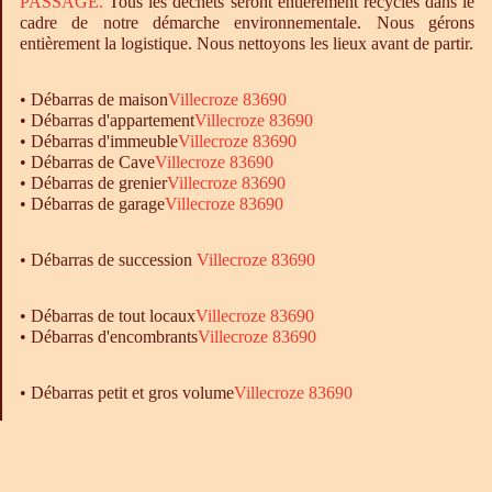
PASSAGE.
Tous les déchets seront entièrement recyclés dans le
cadre de notre démarche environnementale. Nous gérons
entièrement la logistique. Nous nettoyons les lieux avant de partir.
•
Débarras
de maison
Villecroze 83690
•
Débarras
d'appartement
Villecroze 83690
•
Débarras
d'immeuble
Villecroze 83690
•
Débarras
de Cave
Villecroze 83690
•
Débarras
de grenier
Villecroze 83690
•
Débarras
de garage
Villecroze 83690
• Débarras de succession
Villecroze 83690
•
Débarras
de tout locaux
Villecroze 83690
•
Débarras
d'encombrants
Villecroze 83690
• Débarras petit et gros volume
Villecroze 83690