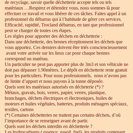
de recyclage, savoir quelle déchetterie accepte tels ou tels
matèriaux …Respirez et détendez vous, nous sommes là pour
effectuer ce travail et vous libérer de ces tâches. Faites appel à un
profesionnel du débarras qui à l’habitude de gérer ces services.
Efficacité, rapidité, Trocland débarras, en tant que professionnel
peut se charger de toutes ces étapes.
Les règles pour apporter des déchets en déchetterie :
Dans une déchetterie, des bennes réceptionnent les déchets que
vous apportez. Ces derniers doivent être triés consciencieusement
avant votre arrivée sur les lieux car pour chaque bennes
correspond un matérau.
Un particulier ne peut pas apporter plus de 3m3 et son véhicule ne
doit pas dépasser 1.90mètres. Le dépôt en déchetterie reste gratuit
pour les particuliers. Pour nous professionnels, nous n’avons pas
de limite d’apport et nous payons à la tonne déposée.
Quels sont les matèriaux autorisés en décheterie (*) ?
Métaux, gravats, bois, verres, papier, verres, plastique,
branchages, déchets électriques et électroniques, huiles de
moteurs et huiles végétales, batteries, produits ménagers spéciaux,
textiles, cartons
(*) Certaines déchetteries ne traitent pas certains déchets, d’où
l’importance de se renseigner avant de partir.
Quels sont les déchets interdits en déchetterie ?
Les hydrocarbures ( essence, gasoil, fuel), les produits contenant