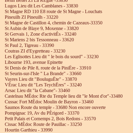
Belin Beliet ZI La RÈgue -33830
Lugos Lieu dit Les Camblanes - 33830
St Magne RD 110 E8 route de St Magne - Louchats
Pineuilh ZI Pineuilh - 33220
St Magne de Castillon 4, chemin de Cazeaux-33350
St Aubin de Blaye 9, Moxenne - 33820
St Gervais 1, Zone d'activitÈs - 33240
St Mariens 2 bis Tessonneau - 33620
St Paul 2, Tigreau - 33390
Coutras ZI d'Eygretteau - 33230
Les Eglisottes Lieu dit " le bois du sourd" - 33230
Libourne 193, avenue Epinette
St Denis de Pile 8, route de la PiniËre - 33910
St Seurin-sur-l'Isle " La Brande" - 33660
Vayres Lieu dit "BouluguËte" - 33870
VÈrac Lieu dit "Les TeychËres" - 33240
Arsac Lieu dit "la Cabane"- 33460
Castelnau MÈdoc Rte du Temple lieu dit "le Mont d'or"-33480
Cussac Fort MÈdoc Moulin de Bayron - 33460
Saumos Route du temple - 33680 Non encore ouverte
Pompignac 19, Av du PÈrigord - 33370
Petit Palais et Cornemps 2, Bois Redons - 33570
Cissac MÈdoc Route de Pauillac - 33250
Hourtin Garthieu - 33990