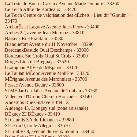
La Teste de Buch - Cazaux Avenue Marie Dufaure - 33260
Le Teich AllÈe de Bordeaux - 33470
Le Teich Centre de valorisation des dÈchets - Lieu dit "Graulin" -
33470
AmbarËs et Lagrave Avenue Jules Ferry - 33400
Ambes 22, avenue Jean Mermoz - 33810
Bassens Rue Franklin - 33530
Blanquefort Avenue du 11 Novembre - 33290
BordeauxBastide Quai Deschamps - 33000
Bordeaux Ste Croix Quai St Croix - 33000
Bruges Lieu dit Bregnay - 33520
Gradignan AllÈe de MÈgavie - 33170
Le Taillan MÈdoc Avenue MoliËre - 33320
MÈrignac Avenue des Maronniers - 33700
Pessac Avenue Beutre - 33600
St MÈdard en Jalles Avenue de Touban - 33160
Villenave d'Ornon Chemin Houcade - 33140
Andernos Rue Gustave Eiffel - ZI
Audenge 43, Liougey sud (zone artisanale)
BÈguey ZI BÈguey - 33410
St Caprais ZA du Limancet - 33880
St LÈon 9, route Allegret - 33670
St LoubËs 8, avenue du vieux moulin - 33450