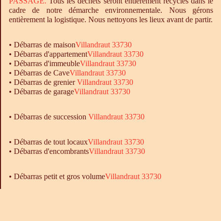
PASSAGE.
Tous les déchets seront entièrement recyclés dans le
cadre de notre démarche environnementale. Nous gérons
entièrement la logistique. Nous nettoyons les lieux avant de partir.
•
Débarras
de maison
Villandraut 33730
•
Débarras
d'appartement
Villandraut 33730
•
Débarras
d'immeuble
Villandraut 33730
•
Débarras
de Cave
Villandraut 33730
•
Débarras
de grenier
Villandraut 33730
•
Débarras
de garage
Villandraut 33730
• Débarras de succession
Villandraut 33730
•
Débarras
de tout locaux
Villandraut 33730
•
Débarras
d'encombrants
Villandraut 33730
• Débarras petit et gros volume
Villandraut 33730