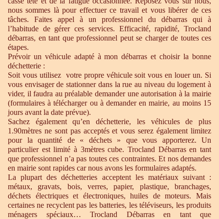
casse tête et de la fatigue occasionnée. Reposez vous sur nous,
nous sommes là pour effectuer ce travail et vous libérer de ces
tâches. Faites appel à un professionnel du débarras qui à
l’habitude de gérer ces services. Efficacité, rapidité, Trocland
débarras, en tant que professionnel peut se charger de toutes ces
étapes.
Prévoir un véhicule adapté à mon débarras et choisir la bonne
déchetterie :
Soit vous utilisez votre propre véhicule soit vous en louer un. Si
vous envisager de stationner dans la rue au niveau du logement à
vider, il faudra au préalable demander une autorisation à la mairie
(formulaires à télécharger ou à demander en mairie, au moins 15
jours avant la date prévue).
Sachez également qu’en déchetterie, les véhicules de plus
1.90mètres ne sont pas acceptés et vous serez également limitez
pour la quantité de « déchets » que vous apporterez. Un
particulier est limité à 3mètres cube. Trocland Débarras en tant
que professionnel n’a pas toutes ces contraintes. Et nos demandes
en mairie sont rapides car nous avons les formulaires adaptés.
La plupart des déchetteries acceptent les matériaux suivant :
métaux, gravats, bois, verres, papier, plastique, branchages,
déchets électriques et électroniques, huiles de moteurs. Mais
certaines ne recyclent pas les batteries, les téléviseurs, les produits
ménagers spéciaux… Trocland Débarras en tant que