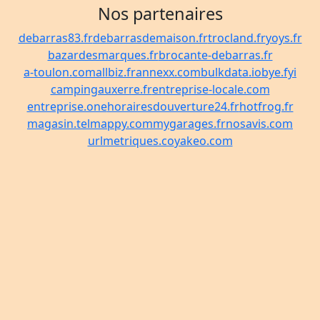
Nos partenaires
debarras83.fr
debarrasdemaison.fr
trocland.fr
yoys.fr
bazardesmarques.fr
brocante-debarras.fr
a-toulon.com
allbiz.fr
annexx.com
bulkdata.io
bye.fyi
campingauxerre.fr
entreprise-locale.com
entreprise.one
horairesdouverture24.fr
hotfrog.fr
magasin.tel
mappy.com
mygarages.fr
nosavis.com
urlmetriques.co
yakeo.com