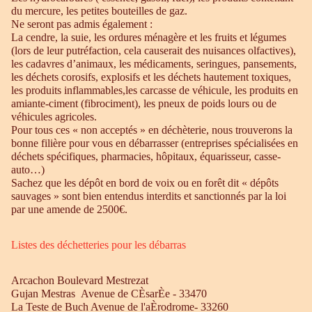
du mercure, les petites bouteilles de gaz.
Ne seront pas admis également :
La cendre, la suie, les ordures ménagère et les fruits et légumes
(lors de leur putréfaction, cela causerait des nuisances olfactives),
les cadavres d’animaux, les médicaments, seringues, pansements,
les déchets corosifs, explosifs et les déchets hautement toxiques,
les produits inflammables,les carcasse de véhicule, les produits en
amiante-ciment (fibrociment), les pneux de poids lours ou de
véhicules agricoles.
Pour tous ces « non acceptés » en déchèterie, nous trouverons la
bonne filière pour vous en débarrasser (entreprises spécialisées en
déchets spécifiques, pharmacies, hôpitaux, équarisseur, casse-
auto…)
Sachez que les dépôt en bord de voix ou en forêt dit « dépôts
sauvages » sont bien entendus interdits et sanctionnés par la loi
par une amende de 2500€.
Listes des déchetteries pour les débarras
Arcachon Boulevard Mestrezat
Gujan Mestras Avenue de CÈsarÈe - 33470
La Teste de Buch Avenue de l'aÈrodrome- 33260