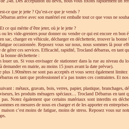
de 24h. Dés acceptation du devis, nous vous fixons rapidement un ren
est-ce que je jette ? Qu’est-ce que je vends ?
barras arrive avec son matériel est emballe tout ce que vous ne souhait
Et ce qui mérite d’être jeter, où je le jette ?
s ou les vide-greniers pour donner ou vendre ce qui est encore en bon état
re en sac, charger en véhicule, décharger en déchetterie, trouver la bonn
 fatigue occasionnée. Reposez vous sur nous, nous sommes là pour effect
de gérer ces services. Efficacité, rapidité, Trocland débarras, en tant q
 la bonne déchetterie :
en louer un. Si vous envisager de stationner dans la rue au niveau du l
u à demander en mairie, au moins 15 jours avant la date prévue).
e plus 1.90mètres ne sont pas acceptés et vous serez également limitez 
ébarras en tant que professionnel n’a pas toutes ces contraintes. Et n
uivant : métaux, gravats, bois, verres, papier, plastique, branchages, dé
éléviseurs, les produits ménagers spéciaux… Trocland Débarras en tant 
 pas. Notez également que certains matériaux sont interdits en déche
sommes en mesures de nous en charger et de les apporter en entreprises 
 maison c’est moins de fatigue, moins de stress. Reposez vous sur notre
mps.