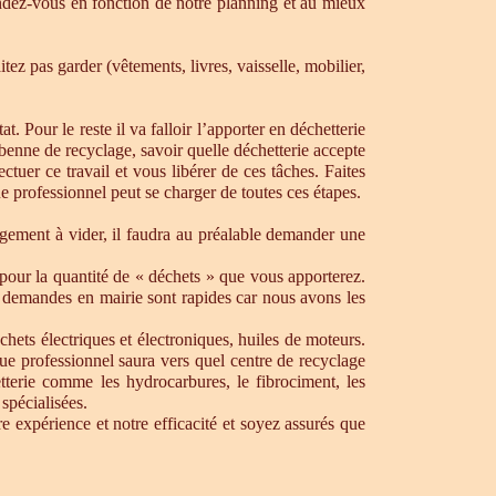
dez-vous en fonction de notre planning et au mieux
ez pas garder (vêtements, livres, vaisselle, mobilier,
. Pour le reste il va falloir l’apporter en déchetterie
e benne de recyclage, savoir quelle déchetterie accepte
uer ce travail et vous libérer de ces tâches. Faites
ue professionnel peut se charger de toutes ces étapes.
ogement à vider, il faudra au préalable demander une
pour la quantité de « déchets » que vous apporterez.
os demandes en mairie sont rapides car nous avons les
chets électriques et électroniques, huiles de moteurs.
que professionnel saura vers quel centre de recyclage
tterie comme les hydrocarbures, le fibrociment, les
spécialisées.
 expérience et notre efficacité et soyez assurés que