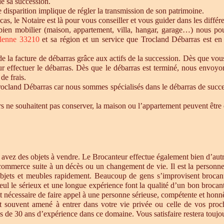
de sa succession.
te disparition implique de régler la transmission de son patrimoine.
 cas, le Notaire est là pour vous conseiller et vous guider dans les diffé
n bien mobilier (maison, appartement, villa, hangar, garage…) nous p
lenne 33210
et sa région et un service que Trocland Débarras est en
 la facture de débarras grâce aux actifs de la succession. Dès que vou
r effectuer le débarras. Dès que le débarras est terminé, nous envoyon
de frais.
cland Débarras car nous sommes spécialisés dans le débarras de successi
tiers ne souhaitent pas conserver, la maison ou l’appartement peuvent êt
s avez des objets à vendre. Le Brocanteur effectue également bien d’au
 commerce suite à un décès ou un changement de vie. Il est la personne 
objets et meubles rapidement. Beaucoup de gens s’improvisent brocan
eul le sérieux et une longue expérience font la qualité d’un bon brocan
t nécessaire de faire appel à une personne sérieuse, compétente et honnê
st souvent amené à entrer dans votre vie privée ou celle de vos proc
 de 30 ans d’expérience dans ce domaine. Vous satisfaire restera toujour