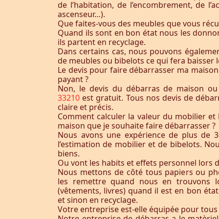
de l’habitation, de l’encombrement, de l’acc
ascenseur…).
Que faites-vous des meubles que vous récu
Quand ils sont en bon état nous les donnon
ils partent en recyclage.
Dans certains cas, nous pouvons égaleme
de meubles ou bibelots ce qui fera baisser l
Le devis pour faire débarrasser ma maison
payant ?
Non, le devis du débarras de maison ou
33210
est gratuit. Tous nos devis de débar
claire et précis.
Comment calculer la valeur du mobilier et 
maison que je souhaite faire débarrasser ?
Nous avons une expérience de plus de 3
l’estimation de mobilier et de bibelots. N
biens.
Ou vont les habits et effets personnel lors 
Nous mettons de côté tous papiers ou ph
les remettre quand nous en trouvons lo
(vêtements, livres) quand il est en bon éta
et sinon en recyclage.
Votre entreprise est-elle équipée pour tous
Notre entreprise de débarras a le matèrie