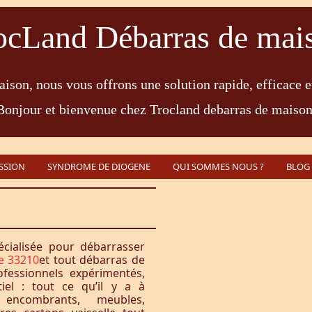
ocLand Débarras de mai
ison, nous vous offrons une solution rapide, efficace e
Bonjour et bienvenue chez Trocland debarras de maison
SSION
SYNDROME DE DIOGENE
QUI SOMMES NOUS ?
BLOG
écialisée pour débarrasser
e 33210
et tout débarras de
fessionnels expérimentés,
iel : tout ce qu’il y a à
encombrants, meubles,