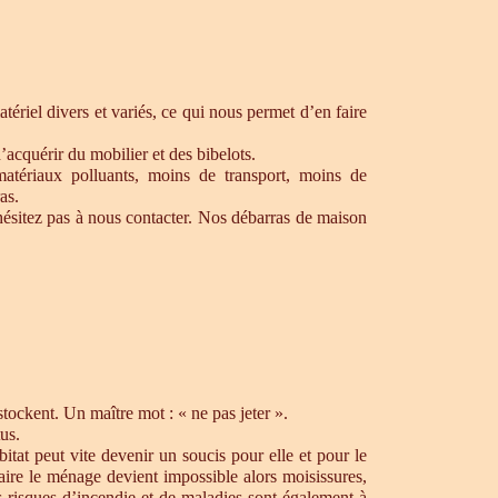
ériel divers et variés, ce qui nous permet d’en faire
’acquérir du mobilier et des bibelots.
matériaux polluants, moins de transport, moins de
as.
hésitez pas à nous contacter. Nos débarras de maison
ockent. Un maître mot : « ne pas jeter ».
us.
tat peut vite devenir un soucis pour elle et pour le
aire le ménage devient impossible alors moisissures,
s risques d’incendie et de maladies sont également à