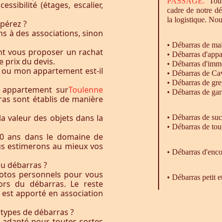
PASSAGE.
Tous
essibilité (étages, escalier,
cadre de notre d
la logistique. Nou
pérez ?
s à des associations, sinon
•
Débarras
de ma
nt vous proposer un rachat
•
Débarras
d'appa
e prix du devis.
•
Débarras
d'imm
 ou mon appartement est-il
•
Débarras
de Ca
•
Débarras
de gre
 appartement sur
Toulenne
•
Débarras
de gar
ras sont établis de manière
la valeur des objets dans la
• Débarras de su
• Débarras de tou
0 ans dans le domaine de
ous estimerons au mieux vos
•
Débarras
d'enco
du débarras ?
otos personnels pour vous
• Débarras petit 
rs du débarras. Le reste
t est apporté en association
 types de débarras ?
l adapté pour toutes sortes