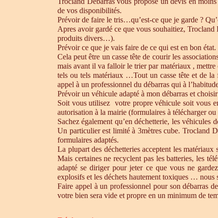
Trocland Débarras vous propose un devis en moins 
de vos disponibilités.
Prévoir de faire le tris…qu’est-ce que je garde ? Qu’
Apres avoir gardé ce que vous souhaitiez, Trocland Dé
produits divers…).
Prévoir ce que je vais faire de ce qui est en bon état. 
Cela peut être un casse tête de courir les association
mais avant il va falloir le trier par matériaux , mett
tels ou tels matériaux …Tout un casse tête et de la
appel à un professionnel du débarras qui à l’habitude 
Prévoir un véhicule adapté à mon débarras et choisir
Soit vous utilisez votre propre véhicule soit vous 
autorisation à la mairie (formulaires à télécharger o
Sachez également qu’en déchetterie, les véhicules d
Un particulier est limité à 3mètres cube. Trocland D
formulaires adaptés.
La plupart des déchetteries acceptent les matériaux s
Mais certaines ne recyclent pas les batteries, les t
adapté se diriger pour jeter ce que vous ne gardez
explosifs et les déchets hautement toxiques … nous 
Faire appel à un professionnel pour son débarras de
votre bien sera vide et propre en un minimum de te