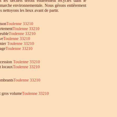
 les déchets seront entièrement recyclés dans le
émarche environnementale. Nous gérons entièrement
s nettoyons les lieux avant de partir.
ison
Toulenne 33210
rtement
Toulenne 33210
euble
Toulenne 33210
ve
Toulenne 33210
nier
Toulenne 33210
age
Toulenne 33210
ccession
Toulenne 33210
t locaux
Toulenne 33210
mbrants
Toulenne 33210
et gros volume
Toulenne 33210