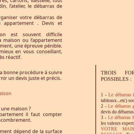
res, cartons, vaisselle, tout
n, l’atelier, le débarras de
ganiser votre débarras de
u appartement . Devis et
n est souvent difficile
la maison ou l’appartement
vement, une épreuve pénible.
ieux en vous conseillant,
s réactif.
a bonne procédure à suivre
TROIS FO
ir un devis juste et précis.
POSSIBLES :
aison
1 -
Le
débarras
i
tableaux...etc) so
2 -
Le
débarras
g
 une maison ?
devis du débarras
artement il faut compter
3 -
Le
débarras
f
l’encombrement.
les valeurs expert
VOTRE MAI
ement dépend de la surface