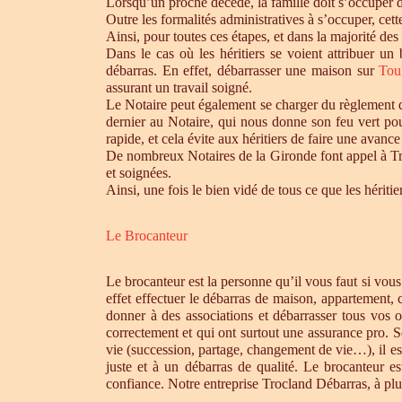
Lorsqu’un proche décède, la famille doit s’occuper 
Outre les formalités administratives à s’occuper, cet
Ainsi, pour toutes ces étapes, et dans la majorité des
Dans le cas où les héritiers se voient attribuer u
débarras. En effet, débarrasser une maison sur
Tou
assurant un travail soigné.
Le Notaire peut également se charger du règlement de
dernier au Notaire, qui nous donne son feu vert pou
rapide, et cela évite aux héritiers de faire une avance 
De nombreux Notaires de la Gironde font appel à Tro
et soignées.
Ainsi, une fois le bien vidé de tous ce que les héri
Le Brocanteur
Le brocanteur est la personne qu’il vous faut si vou
effet effectuer le débarras de maison, appartement,
donner à des associations et débarrasser tous vos 
correctement et qui ont surtout une assurance pro. S
vie (succession, partage, changement de vie…), il es
juste et à un débarras de qualité. Le brocanteur e
confiance. Notre entreprise Trocland Débarras, à plus