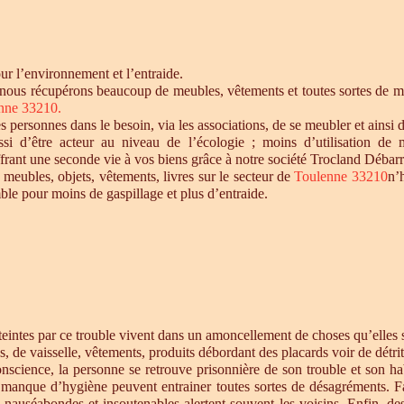
r l’environnement et l’entraide.
 nous récupérons beaucoup de meubles, vêtements et toutes sortes de mat
nne 33210.
personnes dans le besoin, via les associations, de se meubler et ainsi d
si d’être acteur au niveau de l’écologie ; moins d’utilisation de 
offrant une seconde vie à vos biens grâce à notre société Trocland Débarr
 meubles, objets, vêtements, livres sur le secteur de
Toulenne 33210
n’
ble pour moins de gaspillage et plus d’entraide.
intes par ce trouble vivent dans un amoncellement de choses qu’elles st
s, de vaisselle, vêtements, produits débordant des placards voir de détrit
cience, la personne se retrouve prisonnière de son trouble et son habi
e manque d’hygiène peuvent entrainer toutes sortes de désagréments. F
s nauséabondes et insoutenables alertent souvent les voisins. Enfin, de