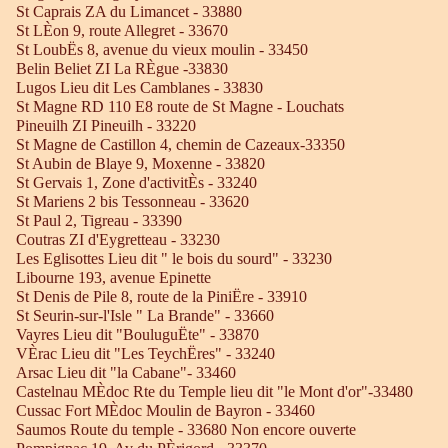
St Caprais ZA du Limancet - 33880
St LÈon 9, route Allegret - 33670
St LoubËs 8, avenue du vieux moulin - 33450
Belin Beliet ZI La RÈgue -33830
Lugos Lieu dit Les Camblanes - 33830
St Magne RD 110 E8 route de St Magne - Louchats
Pineuilh ZI Pineuilh - 33220
St Magne de Castillon 4, chemin de Cazeaux-33350
St Aubin de Blaye 9, Moxenne - 33820
St Gervais 1, Zone d'activitÈs - 33240
St Mariens 2 bis Tessonneau - 33620
St Paul 2, Tigreau - 33390
Coutras ZI d'Eygretteau - 33230
Les Eglisottes Lieu dit " le bois du sourd" - 33230
Libourne 193, avenue Epinette
St Denis de Pile 8, route de la PiniËre - 33910
St Seurin-sur-l'Isle " La Brande" - 33660
Vayres Lieu dit "BouluguËte" - 33870
VÈrac Lieu dit "Les TeychËres" - 33240
Arsac Lieu dit "la Cabane"- 33460
Castelnau MÈdoc Rte du Temple lieu dit "le Mont d'or"-33480
Cussac Fort MÈdoc Moulin de Bayron - 33460
Saumos Route du temple - 33680 Non encore ouverte