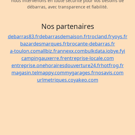
nous intervenons en toute sécurité pour vos besoins de
débarras, avec transparence et fiabilité.
Nos partenaires
debarras83.fr
debarrasdemaison.fr
trocland.fr
yoys.fr
bazardesmarques.fr
brocante-debarras.fr
a-toulon.com
allbiz.fr
annexx.com
bulkdata.io
bye.fyi
campingauxerre.fr
entreprise-locale.com
entreprise.one
horairesdouverture24.fr
hotfrog.fr
magasin.tel
mappy.com
mygarages.fr
nosavis.com
urlmetriques.co
yakeo.com