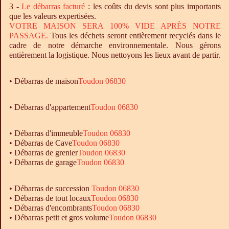
3 -
Le
débarras
facturé
: les coûts du devis sont plus importants
que les valeurs expertisées.
VOTRE MAISON SERA 100% VIDE APRÈS NOTRE
PASSAGE.
Tous les déchets seront entièrement recyclés dans le
cadre de notre démarche environnementale. Nous gérons
entièrement la logistique. Nous nettoyons les lieux avant de partir.
•
Débarras
de maison
Toudon 06830
• Débarras d'appartement
Toudon 06830
•
Débarras
d'immeuble
Toudon 06830
•
Débarras
de Cave
Toudon 06830
•
Débarras
de grenier
Toudon 06830
•
Débarras
de garage
Toudon 06830
• Débarras de succession
Toudon 06830
• Débarras de tout locaux
Toudon 06830
• Débarras d'encombrants
Toudon 06830
• Débarras petit et gros volume
Toudon 06830