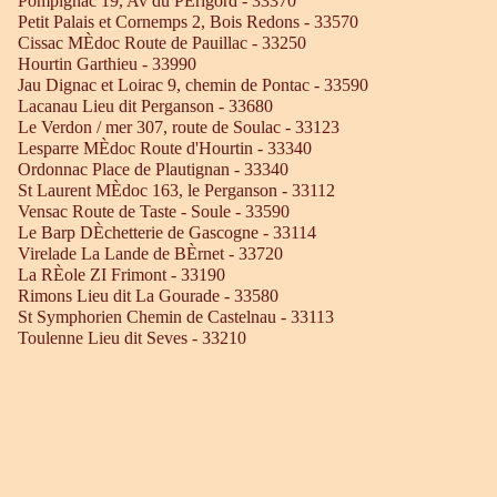
Pompignac 19, Av du PÈrigord - 33370
Petit Palais et Cornemps 2, Bois Redons - 33570
Cissac MÈdoc Route de Pauillac - 33250
Hourtin Garthieu - 33990
Jau Dignac et Loirac 9, chemin de Pontac - 33590
Lacanau Lieu dit Perganson - 33680
Le Verdon / mer 307, route de Soulac - 33123
Lesparre MÈdoc Route d'Hourtin - 33340
Ordonnac Place de Plautignan - 33340
St Laurent MÈdoc 163, le Perganson - 33112
Vensac Route de Taste - Soule - 33590
Le Barp DÈchetterie de Gascogne - 33114
Virelade La Lande de BÈrnet - 33720
La RÈole ZI Frimont - 33190
Rimons Lieu dit La Gourade - 33580
St Symphorien Chemin de Castelnau - 33113
Toulenne Lieu dit Seves - 33210