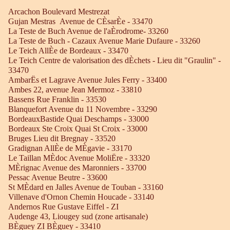
Arcachon Boulevard Mestrezat
Gujan Mestras Avenue de CÈsarÈe - 33470
La Teste de Buch Avenue de l'aÈrodrome- 33260
La Teste de Buch - Cazaux Avenue Marie Dufaure - 33260
Le Teich AllÈe de Bordeaux - 33470
Le Teich Centre de valorisation des dÈchets - Lieu dit "Graulin" -
33470
AmbarËs et Lagrave Avenue Jules Ferry - 33400
Ambes 22, avenue Jean Mermoz - 33810
Bassens Rue Franklin - 33530
Blanquefort Avenue du 11 Novembre - 33290
BordeauxBastide Quai Deschamps - 33000
Bordeaux Ste Croix Quai St Croix - 33000
Bruges Lieu dit Bregnay - 33520
Gradignan AllÈe de MÈgavie - 33170
Le Taillan MÈdoc Avenue MoliËre - 33320
MÈrignac Avenue des Maronniers - 33700
Pessac Avenue Beutre - 33600
St MÈdard en Jalles Avenue de Touban - 33160
Villenave d'Ornon Chemin Houcade - 33140
Andernos Rue Gustave Eiffel - ZI
Audenge 43, Liougey sud (zone artisanale)
BÈguey ZI BÈguey - 33410