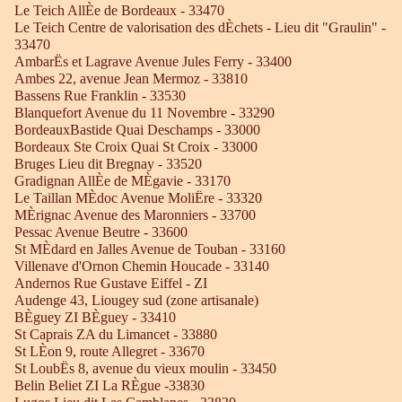
Le Teich AllÈe de Bordeaux - 33470
Le Teich Centre de valorisation des dÈchets - Lieu dit "Graulin" -
33470
AmbarËs et Lagrave Avenue Jules Ferry - 33400
Ambes 22, avenue Jean Mermoz - 33810
Bassens Rue Franklin - 33530
Blanquefort Avenue du 11 Novembre - 33290
BordeauxBastide Quai Deschamps - 33000
Bordeaux Ste Croix Quai St Croix - 33000
Bruges Lieu dit Bregnay - 33520
Gradignan AllÈe de MÈgavie - 33170
Le Taillan MÈdoc Avenue MoliËre - 33320
MÈrignac Avenue des Maronniers - 33700
Pessac Avenue Beutre - 33600
St MÈdard en Jalles Avenue de Touban - 33160
Villenave d'Ornon Chemin Houcade - 33140
Andernos Rue Gustave Eiffel - ZI
Audenge 43, Liougey sud (zone artisanale)
BÈguey ZI BÈguey - 33410
St Caprais ZA du Limancet - 33880
St LÈon 9, route Allegret - 33670
St LoubËs 8, avenue du vieux moulin - 33450
Belin Beliet ZI La RÈgue -33830