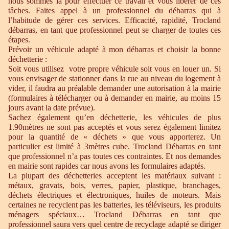
nous sommes là pour effectuer ce travail et vous libérer de ces
tâches. Faites appel à un professionnel du débarras qui à
l’habitude de gérer ces services. Efficacité, rapidité, Trocland
débarras, en tant que professionnel peut se charger de toutes ces
étapes.
Prévoir un véhicule adapté à mon débarras et choisir la bonne
déchetterie :
Soit vous utilisez votre propre véhicule soit vous en louer un. Si
vous envisager de stationner dans la rue au niveau du logement à
vider, il faudra au préalable demander une autorisation à la mairie
(formulaires à télécharger ou à demander en mairie, au moins 15
jours avant la date prévue).
Sachez également qu’en déchetterie, les véhicules de plus
1.90mètres ne sont pas acceptés et vous serez également limitez
pour la quantité de « déchets » que vous apporterez. Un
particulier est limité à 3mètres cube. Trocland Débarras en tant
que professionnel n’a pas toutes ces contraintes. Et nos demandes
en mairie sont rapides car nous avons les formulaires adaptés.
La plupart des déchetteries acceptent les matériaux suivant :
métaux, gravats, bois, verres, papier, plastique, branchages,
déchets électriques et électroniques, huiles de moteurs. Mais
certaines ne recyclent pas les batteries, les téléviseurs, les produits
ménagers spéciaux… Trocland Débarras en tant que
professionnel saura vers quel centre de recyclage adapté se diriger