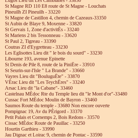
Lugos Lieu dit Les Camblanes - 33830
St Magne RD 110 E8 route de St Magne - Louchats
Pineuilh ZI Pineuilh - 33220
St Magne de Castillon 4, chemin de Cazeaux-33350
St Aubin de Blaye 9, Moxenne - 33820
St Gervais 1, Zone d'activitÈs - 33240
St Mariens 2 bis Tessonneau - 33620
St Paul 2, Tigreau - 33390
Coutras ZI d'Eygretteau - 33230
Les Eglisottes Lieu dit " le bois du sourd" - 33230
Libourne 193, avenue Epinette
St Denis de Pile 8, route de la PiniËre - 33910
St Seurin-sur-l'Isle " La Brande" - 33660
Vayres Lieu dit "BouluguËte" - 33870
VÈrac Lieu dit "Les TeychËres" - 33240
Arsac Lieu dit "la Cabane"- 33460
Castelnau MÈdoc Rte du Temple lieu dit "le Mont d'or"-33480
Cussac Fort MÈdoc Moulin de Bayron - 33460
Saumos Route du temple - 33680 Non encore ouverte
Pompignac 19, Av du PÈrigord - 33370
Petit Palais et Cornemps 2, Bois Redons - 33570
Cissac MÈdoc Route de Pauillac - 33250
Hourtin Garthieu - 33990
Jau Dignac et Loirac 9, chemin de Pontac - 33590