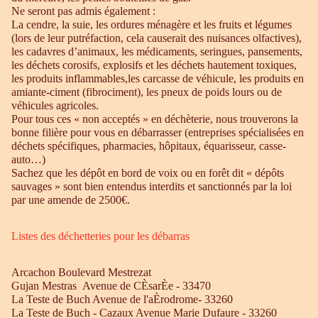
Ne seront pas admis également :
La cendre, la suie, les ordures ménagère et les fruits et légumes
(lors de leur putréfaction, cela causerait des nuisances olfactives),
les cadavres d’animaux, les médicaments, seringues, pansements,
les déchets corosifs, explosifs et les déchets hautement toxiques,
les produits inflammables,les carcasse de véhicule, les produits en
amiante-ciment (fibrociment), les pneux de poids lours ou de
véhicules agricoles.
Pour tous ces « non acceptés » en déchèterie, nous trouverons la
bonne filière pour vous en débarrasser (entreprises spécialisées en
déchets spécifiques, pharmacies, hôpitaux, équarisseur, casse-
auto…)
Sachez que les dépôt en bord de voix ou en forêt dit « dépôts
sauvages » sont bien entendus interdits et sanctionnés par la loi
par une amende de 2500€.
Listes des déchetteries pour les débarras
Arcachon Boulevard Mestrezat
Gujan Mestras Avenue de CÈsarÈe - 33470
La Teste de Buch Avenue de l'aÈrodrome- 33260
La Teste de Buch - Cazaux Avenue Marie Dufaure - 33260