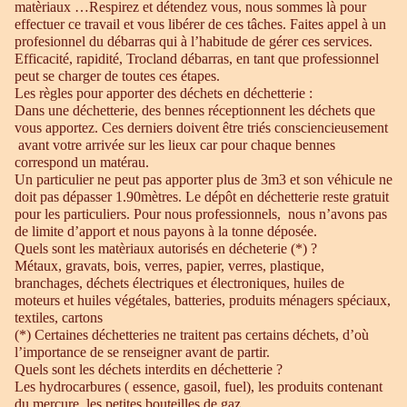
matèriaux …Respirez et détendez vous, nous sommes là pour
effectuer ce travail et vous libérer de ces tâches. Faites appel à un
profesionnel du débarras qui à l’habitude de gérer ces services.
Efficacité, rapidité, Trocland débarras, en tant que professionnel
peut se charger de toutes ces étapes.
Les règles pour apporter des déchets en déchetterie :
Dans une déchetterie, des bennes réceptionnent les déchets que
vous apportez. Ces derniers doivent être triés consciencieusement
avant votre arrivée sur les lieux car pour chaque bennes
correspond un matérau.
Un particulier ne peut pas apporter plus de 3m3 et son véhicule ne
doit pas dépasser 1.90mètres. Le dépôt en déchetterie reste gratuit
pour les particuliers. Pour nous professionnels, nous n’avons pas
de limite d’apport et nous payons à la tonne déposée.
Quels sont les matèriaux autorisés en décheterie (*) ?
Métaux, gravats, bois, verres, papier, verres, plastique,
branchages, déchets électriques et électroniques, huiles de
moteurs et huiles végétales, batteries, produits ménagers spéciaux,
textiles, cartons
(*) Certaines déchetteries ne traitent pas certains déchets, d’où
l’importance de se renseigner avant de partir.
Quels sont les déchets interdits en déchetterie ?
Les hydrocarbures ( essence, gasoil, fuel), les produits contenant
du mercure, les petites bouteilles de gaz.