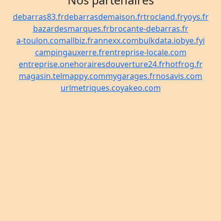
Nos partenaires
debarras83.fr
debarrasdemaison.fr
trocland.fr
yoys.fr
bazardesmarques.fr
brocante-debarras.fr
a-toulon.com
allbiz.fr
annexx.com
bulkdata.io
bye.fyi
campingauxerre.fr
entreprise-locale.com
entreprise.one
horairesdouverture24.fr
hotfrog.fr
magasin.tel
mappy.com
mygarages.fr
nosavis.com
urlmetriques.co
yakeo.com