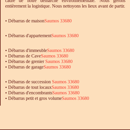
cadre de notre démarche environnementale. Nous gérons
entièrement la logistique. Nous nettoyons les lieux avant de partir.
•
Débarras
de maison
Saumos 33680
• Débarras d'appartement
Saumos 33680
•
Débarras
d'immeuble
Saumos 33680
•
Débarras
de Cave
Saumos 33680
•
Débarras
de grenier
Saumos 33680
•
Débarras
de garage
Saumos 33680
• Débarras de succession
Saumos 33680
• Débarras de tout locaux
Saumos 33680
• Débarras d'encombrants
Saumos 33680
• Débarras petit et gros volume
Saumos 33680