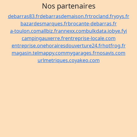
Nos partenaires
debarras83.fr
debarrasdemaison.fr
trocland.fr
yoys.fr
bazardesmarques.fr
brocante-debarras.fr
a-toulon.com
allbiz.fr
annexx.com
bulkdata.io
bye.fyi
campingauxerre.fr
entreprise-locale.com
entreprise.one
horairesdouverture24.fr
hotfrog.fr
magasin.tel
mappy.com
mygarages.fr
nosavis.com
urlmetriques.co
yakeo.com