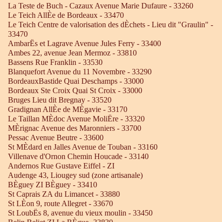
La Teste de Buch - Cazaux Avenue Marie Dufaure - 33260
Le Teich AllÈe de Bordeaux - 33470
Le Teich Centre de valorisation des dÈchets - Lieu dit "Graulin" -
33470
AmbarËs et Lagrave Avenue Jules Ferry - 33400
Ambes 22, avenue Jean Mermoz - 33810
Bassens Rue Franklin - 33530
Blanquefort Avenue du 11 Novembre - 33290
BordeauxBastide Quai Deschamps - 33000
Bordeaux Ste Croix Quai St Croix - 33000
Bruges Lieu dit Bregnay - 33520
Gradignan AllÈe de MÈgavie - 33170
Le Taillan MÈdoc Avenue MoliËre - 33320
MÈrignac Avenue des Maronniers - 33700
Pessac Avenue Beutre - 33600
St MÈdard en Jalles Avenue de Touban - 33160
Villenave d'Ornon Chemin Houcade - 33140
Andernos Rue Gustave Eiffel - ZI
Audenge 43, Liougey sud (zone artisanale)
BÈguey ZI BÈguey - 33410
St Caprais ZA du Limancet - 33880
St LÈon 9, route Allegret - 33670
St LoubËs 8, avenue du vieux moulin - 33450