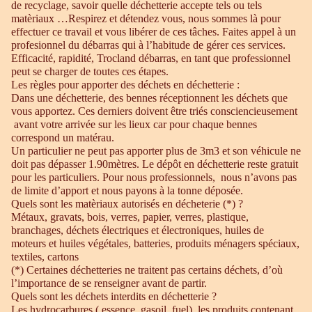
de recyclage, savoir quelle déchetterie accepte tels ou tels
matèriaux …Respirez et détendez vous, nous sommes là pour
effectuer ce travail et vous libérer de ces tâches. Faites appel à un
profesionnel du débarras qui à l’habitude de gérer ces services.
Efficacité, rapidité, Trocland débarras, en tant que professionnel
peut se charger de toutes ces étapes.
Les règles pour apporter des déchets en déchetterie :
Dans une déchetterie, des bennes réceptionnent les déchets que
vous apportez. Ces derniers doivent être triés consciencieusement
avant votre arrivée sur les lieux car pour chaque bennes
correspond un matérau.
Un particulier ne peut pas apporter plus de 3m3 et son véhicule ne
doit pas dépasser 1.90mètres. Le dépôt en déchetterie reste gratuit
pour les particuliers. Pour nous professionnels, nous n’avons pas
de limite d’apport et nous payons à la tonne déposée.
Quels sont les matèriaux autorisés en décheterie (*) ?
Métaux, gravats, bois, verres, papier, verres, plastique,
branchages, déchets électriques et électroniques, huiles de
moteurs et huiles végétales, batteries, produits ménagers spéciaux,
textiles, cartons
(*) Certaines déchetteries ne traitent pas certains déchets, d’où
l’importance de se renseigner avant de partir.
Quels sont les déchets interdits en déchetterie ?
Les hydrocarbures ( essence, gasoil, fuel), les produits contenant