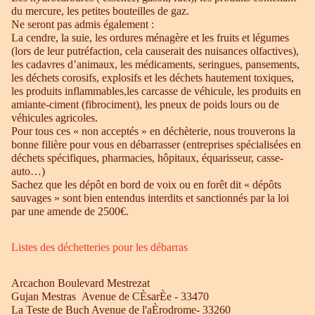
du mercure, les petites bouteilles de gaz.
Ne seront pas admis également :
La cendre, la suie, les ordures ménagère et les fruits et légumes
(lors de leur putréfaction, cela causerait des nuisances olfactives),
les cadavres d’animaux, les médicaments, seringues, pansements,
les déchets corosifs, explosifs et les déchets hautement toxiques,
les produits inflammables,les carcasse de véhicule, les produits en
amiante-ciment (fibrociment), les pneux de poids lours ou de
véhicules agricoles.
Pour tous ces « non acceptés » en déchèterie, nous trouverons la
bonne filière pour vous en débarrasser (entreprises spécialisées en
déchets spécifiques, pharmacies, hôpitaux, équarisseur, casse-
auto…)
Sachez que les dépôt en bord de voix ou en forêt dit « dépôts
sauvages » sont bien entendus interdits et sanctionnés par la loi
par une amende de 2500€.
Listes des déchetteries pour les débarras
Arcachon Boulevard Mestrezat
Gujan Mestras Avenue de CÈsarÈe - 33470
La Teste de Buch Avenue de l'aÈrodrome- 33260