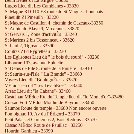
Belin Beliet ZI La RÈgue -33830
Lugos Lieu dit Les Camblanes - 33830
St Magne RD 110 E8 route de St Magne - Louchats
Pineuilh ZI Pineuilh - 33220
St Magne de Castillon 4, chemin de Cazeaux-33350
St Aubin de Blaye 9, Moxenne - 33820
St Gervais 1, Zone d'activitÈs - 33240
St Mariens 2 bis Tessonneau - 33620
St Paul 2, Tigreau - 33390
Coutras ZI d'Eygretteau - 33230
Les Eglisottes Lieu dit " le bois du sourd" - 33230
Libourne 193, avenue Epinette
St Denis de Pile 8, route de la PiniËre - 33910
St Seurin-sur-l'Isle " La Brande" - 33660
Vayres Lieu dit "BouluguËte" - 33870
VÈrac Lieu dit "Les TeychËres" - 33240
Arsac Lieu dit "la Cabane"- 33460
Castelnau MÈdoc Rte du Temple lieu dit "le Mont d'or"-33480
Cussac Fort MÈdoc Moulin de Bayron - 33460
Saumos Route du temple - 33680 Non encore ouverte
Pompignac 19, Av du PÈrigord - 33370
Petit Palais et Cornemps 2, Bois Redons - 33570
Cissac MÈdoc Route de Pauillac - 33250
Hourtin Garthieu - 33990