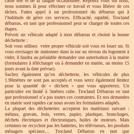
casse tête et de la fatigue occasionnée. Reposez vous sur nous,
nous sommes là pour effectuer ce travail et vous libérer de ces
tâches. Faites appel à un professionnel du débarras qui à
l’habitude de gérer ces services. Efficacité, rapidité, Trocland
débarras, en tant que professionnel peut se charger de toutes ces
étapes.
Prévoir un véhicule adapté à mon débarras et choisir la bonne
déchetterie :
Soit vous utilisez votre propre véhicule soit vous en louer un. Si
vous envisager de stationner dans la rue au niveau du logement à
vider, il faudra au préalable demander une autorisation à la mairie
(formulaires à télécharger ou à demander en mairie, au moins 15
jours avant la date prévue).
Sachez également qu’en déchetterie, les véhicules de plus
1.90mètres ne sont pas acceptés et vous serez également limitez
pour la quantité de « déchets » que vous apporterez. Un
particulier est limité à 3mètres cube. Trocland Débarras en tant
que professionnel n’a pas toutes ces contraintes. Et nos demandes
en mairie sont rapides car nous avons les formulaires adaptés.
La plupart des déchetteries acceptent les matériaux suivant :
métaux, gravats, bois, verres, papier, plastique, branchages,
déchets électriques et électroniques, huiles de moteurs. Mais
certaines ne recyclent pas les batteries, les téléviseurs, les produits
ménagers spéciaux… Trocland Débarras en tant que