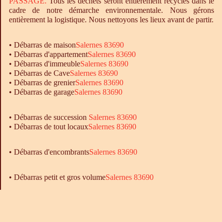
PASSAGE.
Tous les déchets seront entièrement recyclés dans le
cadre de notre démarche environnementale. Nous gérons
entièrement la logistique. Nous nettoyons les lieux avant de partir.
•
Débarras
de maison
Salernes 83690
•
Débarras
d'appartement
Salernes 83690
•
Débarras
d'immeuble
Salernes 83690
•
Débarras
de Cave
Salernes 83690
•
Débarras
de grenier
Salernes 83690
•
Débarras
de garage
Salernes 83690
• Débarras de succession
Salernes 83690
• Débarras de tout locaux
Salernes 83690
•
Débarras
d'encombrants
Salernes 83690
• Débarras petit et gros volume
Salernes 83690