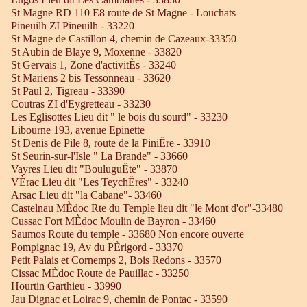
St Magne RD 110 E8 route de St Magne - Louchats
Pineuilh ZI Pineuilh - 33220
St Magne de Castillon 4, chemin de Cazeaux-33350
St Aubin de Blaye 9, Moxenne - 33820
St Gervais 1, Zone d'activitÈs - 33240
St Mariens 2 bis Tessonneau - 33620
St Paul 2, Tigreau - 33390
Coutras ZI d'Eygretteau - 33230
Les Eglisottes Lieu dit " le bois du sourd" - 33230
Libourne 193, avenue Epinette
St Denis de Pile 8, route de la PiniËre - 33910
St Seurin-sur-l'Isle " La Brande" - 33660
Vayres Lieu dit "BouluguËte" - 33870
VÈrac Lieu dit "Les TeychËres" - 33240
Arsac Lieu dit "la Cabane"- 33460
Castelnau MÈdoc Rte du Temple lieu dit "le Mont d'or"-33480
Cussac Fort MÈdoc Moulin de Bayron - 33460
Saumos Route du temple - 33680 Non encore ouverte
Pompignac 19, Av du PÈrigord - 33370
Petit Palais et Cornemps 2, Bois Redons - 33570
Cissac MÈdoc Route de Pauillac - 33250
Hourtin Garthieu - 33990
Jau Dignac et Loirac 9, chemin de Pontac - 33590