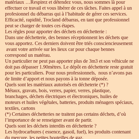
matèriaux …Respirez et détendez vous, nous sommes là pour
effectuer ce travail et vous libérer de ces tâches. Faites appel à un
profesionnel du débarras qui à l’habitude de gérer ces services.
Efficacité, rapidité, Trocland débarras, en tant que professionnel
peut se charger de toutes ces étapes.
Les règles pour apporter des déchets en déchetterie :
Dans une déchetterie, des bennes réceptionnent les déchets que
vous apportez. Ces derniers doivent être triés consciencieusement
avant votre arrivée sur les lieux car pour chaque bennes
correspond un matérau.
Un particulier ne peut pas apporter plus de 3m3 et son véhicule ne
doit pas dépasser 1.90mètres. Le dépôt en déchetterie reste gratuit
pour les particuliers. Pour nous professionnels, nous n’avons pas
de limite d’apport et nous payons à la tonne déposée.
Quels sont les matèriaux autorisés en décheterie (*) ?
Métaux, gravats, bois, verres, papier, verres, plastique,
branchages, déchets électriques et électroniques, huiles de
moteurs et huiles végétales, batteries, produits ménagers spéciaux,
textiles, cartons
(*) Certaines déchetteries ne traitent pas certains déchets, d’où
l’importance de se renseigner avant de partir.
Quels sont les déchets interdits en déchetterie ?
Les hydrocarbures ( essence, gasoil, fuel), les produits contenant
du mercure, les petites bouteilles de gaz.