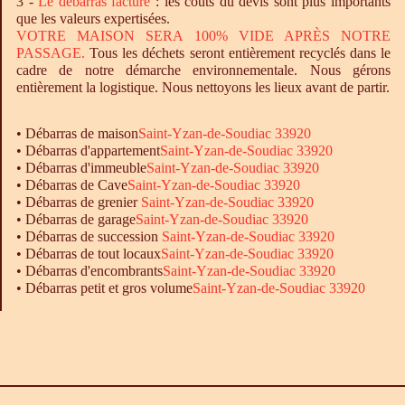
3 -
Le
débarras
facturé
: les coûts du devis sont plus importants
que les valeurs expertisées.
VOTRE MAISON SERA 100% VIDE APRÈS NOTRE
PASSAGE.
Tous les déchets seront entièrement recyclés dans le
cadre de notre démarche environnementale. Nous gérons
entièrement la logistique. Nous nettoyons les lieux avant de partir.
•
Débarras
de maison
Saint-Yzan-de-Soudiac 33920
•
Débarras
d'appartement
Saint-Yzan-de-Soudiac 33920
•
Débarras
d'immeuble
Saint-Yzan-de-Soudiac 33920
•
Débarras
de Cave
Saint-Yzan-de-Soudiac 33920
•
Débarras
de grenier
Saint-Yzan-de-Soudiac 33920
•
Débarras
de garage
Saint-Yzan-de-Soudiac 33920
• Débarras de succession
Saint-Yzan-de-Soudiac 33920
•
Débarras
de tout locaux
Saint-Yzan-de-Soudiac 33920
•
Débarras
d'encombrants
Saint-Yzan-de-Soudiac 33920
•
Débarras
petit et gros volume
Saint-Yzan-de-Soudiac 33920