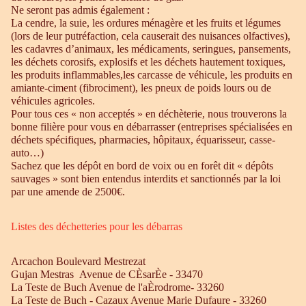
Ne seront pas admis également :
La cendre, la suie, les ordures ménagère et les fruits et légumes
(lors de leur putréfaction, cela causerait des nuisances olfactives),
les cadavres d’animaux, les médicaments, seringues, pansements,
les déchets corosifs, explosifs et les déchets hautement toxiques,
les produits inflammables,les carcasse de véhicule, les produits en
amiante-ciment (fibrociment), les pneux de poids lours ou de
véhicules agricoles.
Pour tous ces « non acceptés » en déchèterie, nous trouverons la
bonne filière pour vous en débarrasser (entreprises spécialisées en
déchets spécifiques, pharmacies, hôpitaux, équarisseur, casse-
auto…)
Sachez que les dépôt en bord de voix ou en forêt dit « dépôts
sauvages » sont bien entendus interdits et sanctionnés par la loi
par une amende de 2500€.
Listes des déchetteries pour les débarras
Arcachon Boulevard Mestrezat
Gujan Mestras Avenue de CÈsarÈe - 33470
La Teste de Buch Avenue de l'aÈrodrome- 33260
La Teste de Buch - Cazaux Avenue Marie Dufaure - 33260