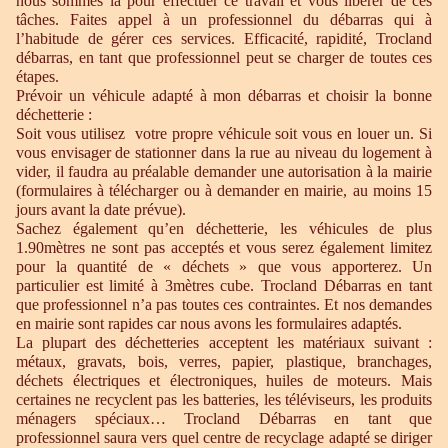
nous sommes là pour effectuer ce travail et vous libérer de ces
tâches. Faites appel à un professionnel du débarras qui à
l’habitude de gérer ces services. Efficacité, rapidité, Trocland
débarras, en tant que professionnel peut se charger de toutes ces
étapes.
Prévoir un véhicule adapté à mon débarras et choisir la bonne
déchetterie :
Soit vous utilisez votre propre véhicule soit vous en louer un. Si
vous envisager de stationner dans la rue au niveau du logement à
vider, il faudra au préalable demander une autorisation à la mairie
(formulaires à télécharger ou à demander en mairie, au moins 15
jours avant la date prévue).
Sachez également qu’en déchetterie, les véhicules de plus
1.90mètres ne sont pas acceptés et vous serez également limitez
pour la quantité de « déchets » que vous apporterez. Un
particulier est limité à 3mètres cube. Trocland Débarras en tant
que professionnel n’a pas toutes ces contraintes. Et nos demandes
en mairie sont rapides car nous avons les formulaires adaptés.
La plupart des déchetteries acceptent les matériaux suivant :
métaux, gravats, bois, verres, papier, plastique, branchages,
déchets électriques et électroniques, huiles de moteurs. Mais
certaines ne recyclent pas les batteries, les téléviseurs, les produits
ménagers spéciaux… Trocland Débarras en tant que
professionnel saura vers quel centre de recyclage adapté se diriger