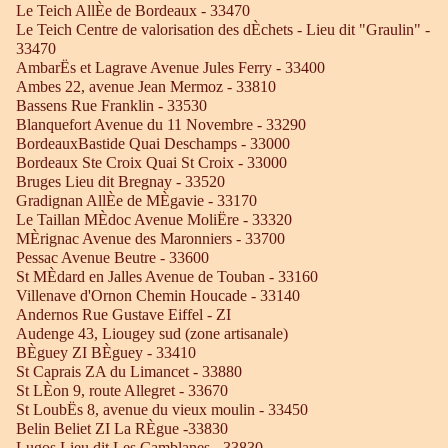
Le Teich AllÈe de Bordeaux - 33470
Le Teich Centre de valorisation des dÈchets - Lieu dit "Graulin" -
33470
AmbarËs et Lagrave Avenue Jules Ferry - 33400
Ambes 22, avenue Jean Mermoz - 33810
Bassens Rue Franklin - 33530
Blanquefort Avenue du 11 Novembre - 33290
BordeauxBastide Quai Deschamps - 33000
Bordeaux Ste Croix Quai St Croix - 33000
Bruges Lieu dit Bregnay - 33520
Gradignan AllÈe de MÈgavie - 33170
Le Taillan MÈdoc Avenue MoliËre - 33320
MÈrignac Avenue des Maronniers - 33700
Pessac Avenue Beutre - 33600
St MÈdard en Jalles Avenue de Touban - 33160
Villenave d'Ornon Chemin Houcade - 33140
Andernos Rue Gustave Eiffel - ZI
Audenge 43, Liougey sud (zone artisanale)
BÈguey ZI BÈguey - 33410
St Caprais ZA du Limancet - 33880
St LÈon 9, route Allegret - 33670
St LoubËs 8, avenue du vieux moulin - 33450
Belin Beliet ZI La RÈgue -33830
Lugos Lieu dit Les Camblanes - 33830