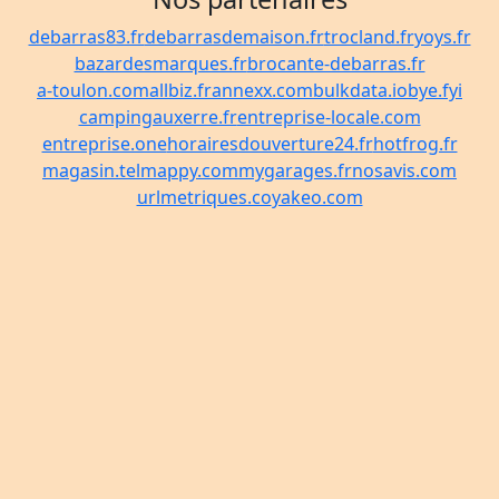
debarras83.fr
debarrasdemaison.fr
trocland.fr
yoys.fr
bazardesmarques.fr
brocante-debarras.fr
a-toulon.com
allbiz.fr
annexx.com
bulkdata.io
bye.fyi
campingauxerre.fr
entreprise-locale.com
entreprise.one
horairesdouverture24.fr
hotfrog.fr
magasin.tel
mappy.com
mygarages.fr
nosavis.com
urlmetriques.co
yakeo.com