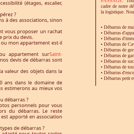
PASSAGE.
Tous
essibilité (étages, escalier,
cadre de notre d
la logistique. Nou
pérez ?
s à des associations, sinon
•
Débarras
de ma
nt vous proposer un rachat
•
Débarras
d'appa
e prix du devis.
•
Débarras
d'imm
 ou mon appartement est-il
•
Débarras
de Ca
•
Débarras
de gre
ou appartement sur
Saint-
•
Débarras
de gar
s nos devis de débarras sont
• Débarras de su
•
Débarras
de tou
la valeur des objets dans la
•
Débarras
d'enco
•
Débarras
petit 
0 ans dans le domaine de
ous estimerons au mieux vos
du débarras ?
otos personnels pour vous
rs du débarras. Le reste
t est apporté en association
 types de débarras ?
l adapté pour toutes sortes