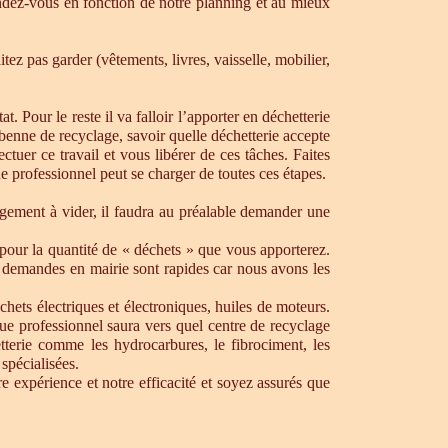
dez-vous en fonction de notre planning et au mieux
ez pas garder (vêtements, livres, vaisselle, mobilier,
. Pour le reste il va falloir l’apporter en déchetterie
e benne de recyclage, savoir quelle déchetterie accepte
uer ce travail et vous libérer de ces tâches. Faites
ue professionnel peut se charger de toutes ces étapes.
ogement à vider, il faudra au préalable demander une
pour la quantité de « déchets » que vous apporterez.
os demandes en mairie sont rapides car nous avons les
chets électriques et électroniques, huiles de moteurs.
que professionnel saura vers quel centre de recyclage
tterie comme les hydrocarbures, le fibrociment, les
spécialisées.
 expérience et notre efficacité et soyez assurés que