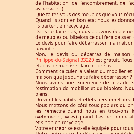
de l’habitation, de l’encombrement, de l’acc
ascenseur…).
Que faites-vous des meubles que vous récu
Quand ils sont en bon état nous les donnon
ils partent en recyclage.
Dans certains cas, nous pouvons égaleme
de meubles ou bibelots ce qui fera baisser l
Le devis pour faire débarrasser ma maison
payant ?
Non, le devis du débarras de maison 
Philippe-du-Seignal 33220
est gratuit. Tou
établis de manière claire et précis.
Comment calculer la valeur du mobilier et 
maison que je souhaite faire débarrasser ?
Nous avons une expérience de plus de 3
l’estimation de mobilier et de bibelots. N
biens.
Ou vont les habits et effets personnel lors 
Nous mettons de côté tous papiers ou ph
les remettre quand nous en trouvons lo
(vêtements, livres) quand il est en bon éta
et sinon en recyclage.
Votre entreprise est-elle équipée pour tous
Notre entreprise de débarras a le matèrie