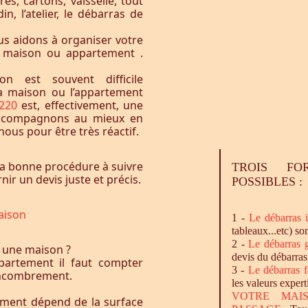
res, cartons, vaisselle, tout
n, l’atelier, le débarras de
s aidons à organiser votre
e maison ou appartement .
n est souvent difficile
la maison ou l’appartement
3220
est, effectivement, une
accompagnons au mieux en
ous pour être très réactif.
a bonne procédure à suivre
TROIS FO
ir un devis juste et précis.
POSSIBLES :
aison
1 -
Le
débarras
i
tableaux...etc) so
2 -
Le
débarras
g
 une maison ?
devis du débarras
artement il faut compter
3 -
Le
débarras
f
l’encombrement.
les valeurs expert
VOTRE MAI
ement dépend de la surface