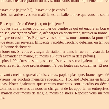
de 24h. Dés acceptation du devis, nous vous fixons rapidement un ren
est-ce que je jette ? Qu’est-ce que je vends ?
barras arrive avec son matériel est emballe tout ce que vous ne souhait
Et ce qui mérite d’être jeter, où je le jette ?
s ou les vide-greniers pour donner ou vendre ce qui est encore en bon état
re en sac, charger en véhicule, décharger en déchetterie, trouver la bonn
 fatigue occasionnée. Reposez vous sur nous, nous sommes là pour effect
de gérer ces services. Efficacité, rapidité, Trocland débarras, en tant q
 la bonne déchetterie :
en louer un. Si vous envisager de stationner dans la rue au niveau du l
u à demander en mairie, au moins 15 jours avant la date prévue).
e plus 1.90mètres ne sont pas acceptés et vous serez également limitez 
ébarras en tant que professionnel n’a pas toutes ces contraintes. Et n
uivant : métaux, gravats, bois, verres, papier, plastique, branchages, dé
éléviseurs, les produits ménagers spéciaux… Trocland Débarras en tant 
 pas. Notez également que certains matériaux sont interdits en déche
sommes en mesures de nous en charger et de les apporter en entreprises 
 maison c’est moins de fatigue, moins de stress. Reposez vous sur notre
mps.