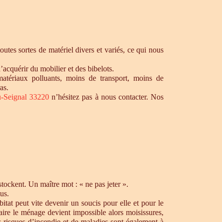
tes sortes de matériel divers et variés, ce qui nous
’acquérir du mobilier et des bibelots.
matériaux polluants, moins de transport, moins de
as.
du-Seignal 33220
n’hésitez pas à nous contacter. Nos
ockent. Un maître mot : « ne pas jeter ».
us.
tat peut vite devenir un soucis pour elle et pour le
aire le ménage devient impossible alors moisissures,
s risques d’incendie et de maladies sont également à