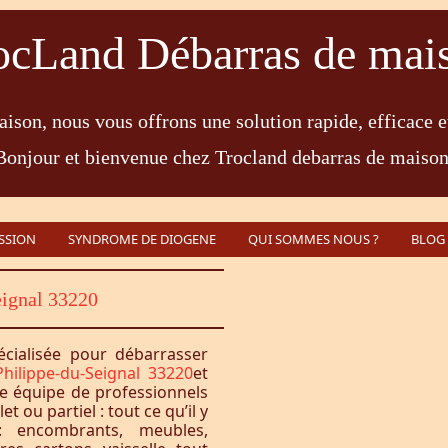
ocLand Débarras de mai
ison, nous vous offrons une solution rapide, efficace e
Bonjour et bienvenue chez Trocland debarras de maison
SSION
SYNDROME DE DIOGENE
QUI SOMMES NOUS ?
BLOG
eignal 33220
écialisée pour débarrasser
Philippe-du-Seignal 33220
et
e équipe de professionnels
 ou partiel : tout ce qu’il y
 encombrants, meubles,