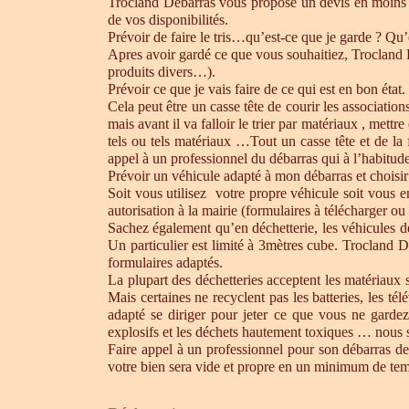
Trocland Débarras vous propose un devis en moins 
de vos disponibilités.
Prévoir de faire le tris…qu’est-ce que je garde ? Qu’
Apres avoir gardé ce que vous souhaitiez, Trocland Dé
produits divers…).
Prévoir ce que je vais faire de ce qui est en bon état. 
Cela peut être un casse tête de courir les association
mais avant il va falloir le trier par matériaux , mett
tels ou tels matériaux …Tout un casse tête et de la
appel à un professionnel du débarras qui à l’habitude 
Prévoir un véhicule adapté à mon débarras et choisir
Soit vous utilisez votre propre véhicule soit vous 
autorisation à la mairie (formulaires à télécharger o
Sachez également qu’en déchetterie, les véhicules d
Un particulier est limité à 3mètres cube. Trocland D
formulaires adaptés.
La plupart des déchetteries acceptent les matériaux s
Mais certaines ne recyclent pas les batteries, les t
adapté se diriger pour jeter ce que vous ne gardez
explosifs et les déchets hautement toxiques … nous 
Faire appel à un professionnel pour son débarras de
votre bien sera vide et propre en un minimum de te