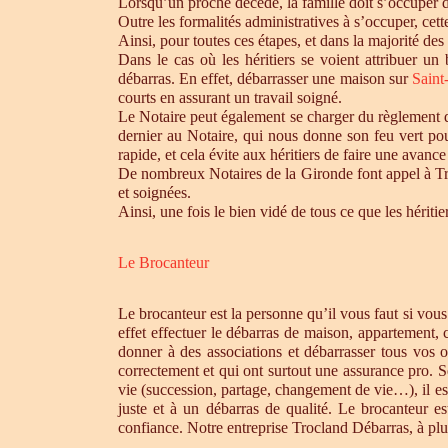
Lorsqu’un proche décède, la famille doit s’occuper 
Outre les formalités administratives à s’occuper, cet
Ainsi, pour toutes ces étapes, et dans la majorité des
Dans le cas où les héritiers se voient attribuer u
débarras. En effet, débarrasser une maison sur
Saint
courts en assurant un travail soigné.
Le Notaire peut également se charger du règlement de
dernier au Notaire, qui nous donne son feu vert pou
rapide, et cela évite aux héritiers de faire une avance 
De nombreux Notaires de la Gironde font appel à Tro
et soignées.
Ainsi, une fois le bien vidé de tous ce que les héri
Le Brocanteur
Le brocanteur est la personne qu’il vous faut si vou
effet effectuer le débarras de maison, appartement,
donner à des associations et débarrasser tous vos 
correctement et qui ont surtout une assurance pro. S
vie (succession, partage, changement de vie…), il es
juste et à un débarras de qualité. Le brocanteur e
confiance. Notre entreprise Trocland Débarras, à plus