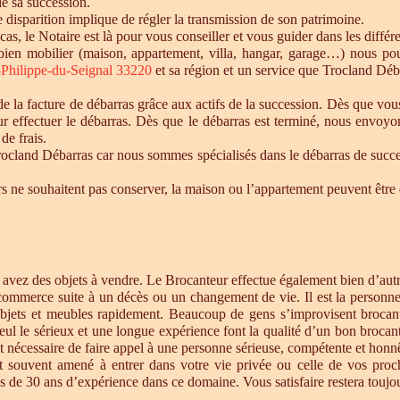
de sa succession.
te disparition implique de régler la transmission de son patrimoine.
 cas, le Notaire est là pour vous conseiller et vous guider dans les diffé
n bien mobilier (maison, appartement, villa, hangar, garage…) nous p
-Philippe-du-Seignal 33220
et sa région et un service que Trocland Déb
 la facture de débarras grâce aux actifs de la succession. Dès que vou
r effectuer le débarras. Dès que le débarras est terminé, nous envoyon
de frais.
cland Débarras car nous sommes spécialisés dans le débarras de successi
tiers ne souhaitent pas conserver, la maison ou l’appartement peuvent êt
s avez des objets à vendre. Le Brocanteur effectue également bien d’au
 commerce suite à un décès ou un changement de vie. Il est la personne 
objets et meubles rapidement. Beaucoup de gens s’improvisent brocan
eul le sérieux et une longue expérience font la qualité d’un bon brocan
t nécessaire de faire appel à une personne sérieuse, compétente et honnê
st souvent amené à entrer dans votre vie privée ou celle de vos proc
 de 30 ans d’expérience dans ce domaine. Vous satisfaire restera toujour