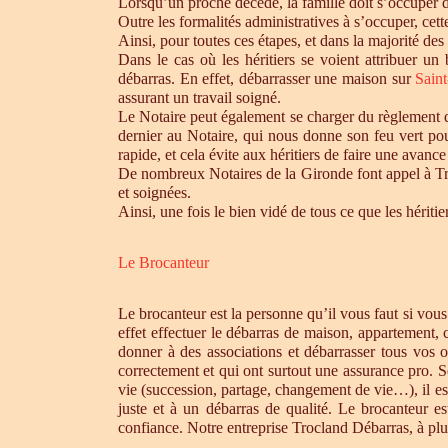
Lorsqu’un proche décède, la famille doit s’occuper 
Outre les formalités administratives à s’occuper, cet
Ainsi, pour toutes ces étapes, et dans la majorité des
Dans le cas où les héritiers se voient attribuer u
débarras. En effet, débarrasser une maison sur
Sain
assurant un travail soigné.
Le Notaire peut également se charger du règlement de
dernier au Notaire, qui nous donne son feu vert pou
rapide, et cela évite aux héritiers de faire une avance 
De nombreux Notaires de la Gironde font appel à Tro
et soignées.
Ainsi, une fois le bien vidé de tous ce que les héri
Le Brocanteur
Le brocanteur est la personne qu’il vous faut si vou
effet effectuer le débarras de maison, appartement,
donner à des associations et débarrasser tous vos 
correctement et qui ont surtout une assurance pro. S
vie (succession, partage, changement de vie…), il es
juste et à un débarras de qualité. Le brocanteur e
confiance. Notre entreprise Trocland Débarras, à plus