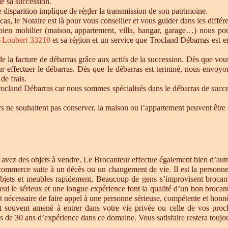
de sa succession.
te disparition implique de régler la transmission de son patrimoine.
 cas, le Notaire est là pour vous conseiller et vous guider dans les diffé
n bien mobilier (maison, appartement, villa, hangar, garage…) nous p
t-Loubert 33210
et sa région et un service que Trocland Débarras est 
 la facture de débarras grâce aux actifs de la succession. Dès que vou
r effectuer le débarras. Dès que le débarras est terminé, nous envoyon
de frais.
cland Débarras car nous sommes spécialisés dans le débarras de successi
tiers ne souhaitent pas conserver, la maison ou l’appartement peuvent êt
s avez des objets à vendre. Le Brocanteur effectue également bien d’au
 commerce suite à un décès ou un changement de vie. Il est la personne 
objets et meubles rapidement. Beaucoup de gens s’improvisent brocan
eul le sérieux et une longue expérience font la qualité d’un bon brocan
t nécessaire de faire appel à une personne sérieuse, compétente et honnê
st souvent amené à entrer dans votre vie privée ou celle de vos proc
 de 30 ans d’expérience dans ce domaine. Vous satisfaire restera toujour