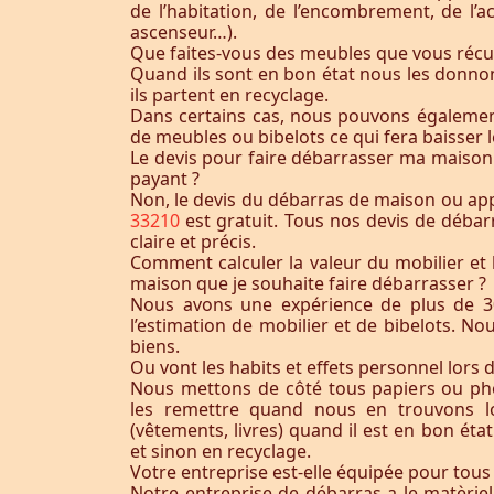
de l’habitation, de l’encombrement, de l’acc
ascenseur…).
Que faites-vous des meubles que vous récu
Quand ils sont en bon état nous les donnon
ils partent en recyclage.
Dans certains cas, nous pouvons égaleme
de meubles ou bibelots ce qui fera baisser l
Le devis pour faire débarrasser ma maison
payant ?
Non, le devis du débarras de maison ou a
33210
est gratuit. Tous nos devis de débar
claire et précis.
Comment calculer la valeur du mobilier et 
maison que je souhaite faire débarrasser ?
Nous avons une expérience de plus de 3
l’estimation de mobilier et de bibelots. N
biens.
Ou vont les habits et effets personnel lors 
Nous mettons de côté tous papiers ou ph
les remettre quand nous en trouvons lo
(vêtements, livres) quand il est en bon éta
et sinon en recyclage.
Votre entreprise est-elle équipée pour tous
Notre entreprise de débarras a le matèrie