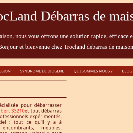
ocLand Débarras de mai
ison, nous vous offrons une solution rapide, efficace e
Bonjour et bienvenue chez Trocland debarras de maison
SSION
SYNDROME DE DIOGENE
QUI SOMMES NOUS ?
BLOG
écialisée pour débarrasser
ubert 33210
et tout débarras
ofessionnels expérimentés,
iel : tout ce qu’il y a à
encombrants, meubles,