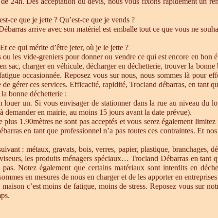
de 24h. Dés acceptation du devis, nous vous fixons rapidement un ren
est-ce que je jette ? Qu’est-ce que je vends ?
barras arrive avec son matériel est emballe tout ce que vous ne souhait
Et ce qui mérite d’être jeter, où je le jette ?
s ou les vide-greniers pour donner ou vendre ce qui est encore en bon état
re en sac, charger en véhicule, décharger en déchetterie, trouver la bonn
 fatigue occasionnée. Reposez vous sur nous, nous sommes là pour effect
de gérer ces services. Efficacité, rapidité, Trocland débarras, en tant q
 la bonne déchetterie :
en louer un. Si vous envisager de stationner dans la rue au niveau du l
u à demander en mairie, au moins 15 jours avant la date prévue).
e plus 1.90mètres ne sont pas acceptés et vous serez également limitez 
ébarras en tant que professionnel n’a pas toutes ces contraintes. Et n
uivant : métaux, gravats, bois, verres, papier, plastique, branchages, dé
éléviseurs, les produits ménagers spéciaux… Trocland Débarras en tant 
 pas. Notez également que certains matériaux sont interdits en déche
sommes en mesures de nous en charger et de les apporter en entreprises 
 maison c’est moins de fatigue, moins de stress. Reposez vous sur notre
mps.