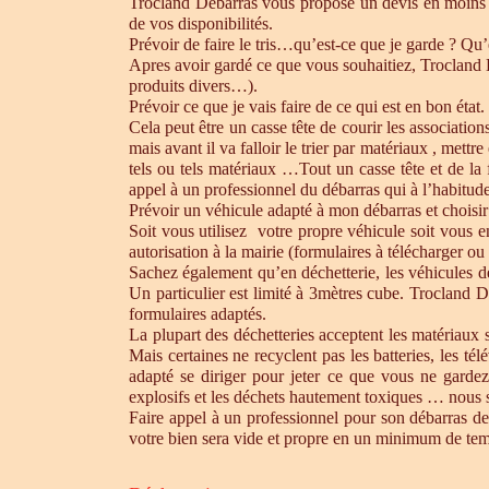
Trocland Débarras vous propose un devis en moins 
de vos disponibilités.
Prévoir de faire le tris…qu’est-ce que je garde ? Qu’
Apres avoir gardé ce que vous souhaitiez, Trocland Dé
produits divers…).
Prévoir ce que je vais faire de ce qui est en bon état. 
Cela peut être un casse tête de courir les association
mais avant il va falloir le trier par matériaux , mett
tels ou tels matériaux …Tout un casse tête et de la
appel à un professionnel du débarras qui à l’habitude 
Prévoir un véhicule adapté à mon débarras et choisir
Soit vous utilisez votre propre véhicule soit vous 
autorisation à la mairie (formulaires à télécharger o
Sachez également qu’en déchetterie, les véhicules d
Un particulier est limité à 3mètres cube. Trocland D
formulaires adaptés.
La plupart des déchetteries acceptent les matériaux s
Mais certaines ne recyclent pas les batteries, les t
adapté se diriger pour jeter ce que vous ne gardez
explosifs et les déchets hautement toxiques … nous 
Faire appel à un professionnel pour son débarras de
votre bien sera vide et propre en un minimum de te