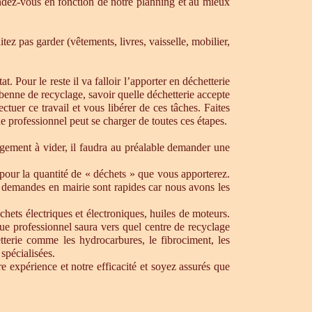
dez-vous en fonction de notre planning et au mieux
ez pas garder (vêtements, livres, vaisselle, mobilier,
. Pour le reste il va falloir l’apporter en déchetterie
e benne de recyclage, savoir quelle déchetterie accepte
uer ce travail et vous libérer de ces tâches. Faites
ue professionnel peut se charger de toutes ces étapes.
ogement à vider, il faudra au préalable demander une
pour la quantité de « déchets » que vous apporterez.
os demandes en mairie sont rapides car nous avons les
chets électriques et électroniques, huiles de moteurs.
que professionnel saura vers quel centre de recyclage
tterie comme les hydrocarbures, le fibrociment, les
spécialisées.
 expérience et notre efficacité et soyez assurés que