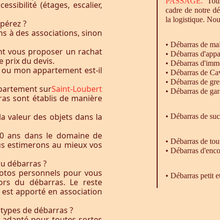
PASSAGE.
Tous
essibilité (étages, escalier,
cadre de notre d
la logistique. Nou
pérez ?
s à des associations, sinon
•
Débarras
de ma
nt vous proposer un rachat
•
Débarras
d'appa
e prix du devis.
•
Débarras
d'imm
 ou mon appartement est-il
•
Débarras
de Ca
•
Débarras
de gre
ppartement sur
Saint-Loubert
•
Débarras
de gar
ras sont établis de manière
la valeur des objets dans la
• Débarras de su
0 ans dans le domaine de
•
Débarras
de tou
ous estimerons au mieux vos
•
Débarras
d'enco
du débarras ?
otos personnels pour vous
• Débarras petit 
rs du débarras. Le reste
t est apporté en association
 types de débarras ?
l adapté pour toutes sortes