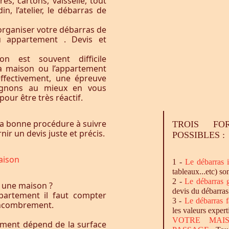
res, cartons, vaisselle, tout
n, l’atelier, le débarras de
organiser votre débarras de
u appartement . Devis et
n est souvent difficile
la maison ou l’appartement
effectivement, une épreuve
agnons au mieux en vous
our être très réactif.
a bonne procédure à suivre
TROIS FO
ir un devis juste et précis.
POSSIBLES :
aison
1 -
Le
débarras
i
tableaux...etc) so
2 -
Le
débarras
g
 une maison ?
devis du débarras
artement il faut compter
3 -
Le
débarras
f
l’encombrement.
les valeurs expert
VOTRE MAI
ement dépend de la surface