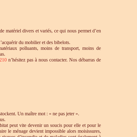
e matériel divers et variés, ce qui nous permet d’en
’acquérir du mobilier et des bibelots.
matériaux polluants, moins de transport, moins de
as.
3210
n’hésitez pas à nous contacter. Nos débarras de
ockent. Un maître mot : « ne pas jeter ».
us.
tat peut vite devenir un soucis pour elle et pour le
aire le ménage devient impossible alors moisissures,
s risques d’incendie et de maladies sont également à