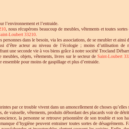
r l’environnement et l’entraide.
210
, nous récupérons beaucoup de meubles, vêtements et toutes sortes d
aint-Loubert 33210
.
personnes dans le besoin, via les associations, de se meubler et ainsi d
si d’être acteur au niveau de l’écologie ; moins d’utilisation de 
offrant une seconde vie à vos biens grâce à notre société Trocland Débarr
e meubles, objets, vêtements, livres sur le secteur de
Saint-Loubert 3
r ensemble pour moins de gaspillage et plus d’entraide.
intes par ce trouble vivent dans un amoncellement de choses qu’elles st
s, de vaisselle, vêtements, produits débordant des placards voir de détrit
cience, la personne se retrouve prisonnière de son trouble et son habi
e manque d’hygiène peuvent entrainer toutes sortes de désagréments. F
s nauséabondes et insoutenables alertent souvent les voisins. Enfin, de