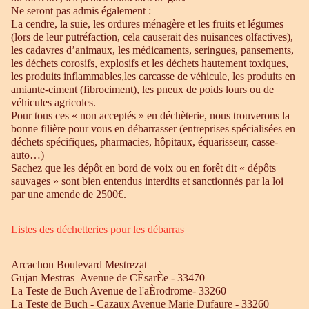
Ne seront pas admis également :
La cendre, la suie, les ordures ménagère et les fruits et légumes
(lors de leur putréfaction, cela causerait des nuisances olfactives),
les cadavres d’animaux, les médicaments, seringues, pansements,
les déchets corosifs, explosifs et les déchets hautement toxiques,
les produits inflammables,les carcasse de véhicule, les produits en
amiante-ciment (fibrociment), les pneux de poids lours ou de
véhicules agricoles.
Pour tous ces « non acceptés » en déchèterie, nous trouverons la
bonne filière pour vous en débarrasser (entreprises spécialisées en
déchets spécifiques, pharmacies, hôpitaux, équarisseur, casse-
auto…)
Sachez que les dépôt en bord de voix ou en forêt dit « dépôts
sauvages » sont bien entendus interdits et sanctionnés par la loi
par une amende de 2500€.
Listes des déchetteries pour les débarras
Arcachon Boulevard Mestrezat
Gujan Mestras Avenue de CÈsarÈe - 33470
La Teste de Buch Avenue de l'aÈrodrome- 33260
La Teste de Buch - Cazaux Avenue Marie Dufaure - 33260