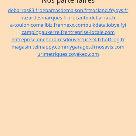
Nos partenaires
debarras83.fr
debarrasdemaison.fr
trocland.fr
yoys.fr
bazardesmarques.fr
brocante-debarras.fr
a-toulon.com
allbiz.fr
annexx.com
bulkdata.io
bye.fyi
campingauxerre.fr
entreprise-locale.com
entreprise.one
horairesdouverture24.fr
hotfrog.fr
magasin.tel
mappy.com
mygarages.fr
nosavis.com
urlmetriques.co
yakeo.com