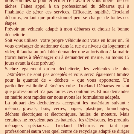
nous sommes là pour effectuer ce travail et vous libérer de ces
tâches. Faites appel à un professionnel du débarras qui à
l’habitude de gérer ces services. Efficacité, rapidité, Trocland
débarras, en tant que professionnel peut se charger de toutes ces
étapes.
Prévoir un véhicule adapté à mon débarras et choisir la bonne
déchetterie :
Soit vous utilisez votre propre véhicule soit vous en louer un. Si
vous envisager de stationner dans la rue au niveau du logement à
vider, il faudra au préalable demander une autorisation à la mairie
(formulaires à télécharger ou à demander en mairie, au moins 15
jours avant la date prévue).
Sachez également qu’en déchetterie, les véhicules de plus
1.90mètres ne sont pas acceptés et vous serez également limitez
pour la quantité de « déchets » que vous apporterez. Un
particulier est limité à 3mètres cube. Trocland Débarras en tant
que professionnel n’a pas toutes ces contraintes. Et nos demandes
en mairie sont rapides car nous avons les formulaires adaptés.
La plupart des déchetteries acceptent les matériaux suivant :
métaux, gravats, bois, verres, papier, plastique, branchages,
déchets électriques et électroniques, huiles de moteurs. Mais
certaines ne recyclent pas les batteries, les téléviseurs, les produits
ménagers spéciaux… Trocland Débarras en tant que
professionnel saura vers quel centre de recyclage adapté se diriger