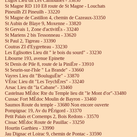
Lugos Lieu dit Les Camblanes - 33830
St Magne RD 110 E8 route de St Magne - Louchats
Pineuilh ZI Pineuilh - 33220
St Magne de Castillon 4, chemin de Cazeaux-33350
St Aubin de Blaye 9, Moxenne - 33820
St Gervais 1, Zone d'activitÈs - 33240
St Mariens 2 bis Tessonneau - 33620
St Paul 2, Tigreau - 33390
Coutras ZI d'Eygretteau - 33230
Les Eglisottes Lieu dit " le bois du sourd" - 33230
Libourne 193, avenue Epinette
St Denis de Pile 8, route de la PiniËre - 33910
St Seurin-sur-l'Isle " La Brande" - 33660
Vayres Lieu dit "BouluguËte" - 33870
VÈrac Lieu dit "Les TeychËres" - 33240
Arsac Lieu dit "la Cabane"- 33460
Castelnau MÈdoc Rte du Temple lieu dit "le Mont d'or"-33480
Cussac Fort MÈdoc Moulin de Bayron - 33460
Saumos Route du temple - 33680 Non encore ouverte
Pompignac 19, Av du PÈrigord - 33370
Petit Palais et Cornemps 2, Bois Redons - 33570
Cissac MÈdoc Route de Pauillac - 33250
Hourtin Garthieu - 33990
Jau Dignac et Loirac 9, chemin de Pontac - 33590