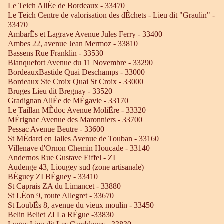
Le Teich AllÈe de Bordeaux - 33470
Le Teich Centre de valorisation des dÈchets - Lieu dit "Graulin" -
33470
AmbarËs et Lagrave Avenue Jules Ferry - 33400
Ambes 22, avenue Jean Mermoz - 33810
Bassens Rue Franklin - 33530
Blanquefort Avenue du 11 Novembre - 33290
BordeauxBastide Quai Deschamps - 33000
Bordeaux Ste Croix Quai St Croix - 33000
Bruges Lieu dit Bregnay - 33520
Gradignan AllÈe de MÈgavie - 33170
Le Taillan MÈdoc Avenue MoliËre - 33320
MÈrignac Avenue des Maronniers - 33700
Pessac Avenue Beutre - 33600
St MÈdard en Jalles Avenue de Touban - 33160
Villenave d'Ornon Chemin Houcade - 33140
Andernos Rue Gustave Eiffel - ZI
Audenge 43, Liougey sud (zone artisanale)
BÈguey ZI BÈguey - 33410
St Caprais ZA du Limancet - 33880
St LÈon 9, route Allegret - 33670
St LoubËs 8, avenue du vieux moulin - 33450
Belin Beliet ZI La RÈgue -33830