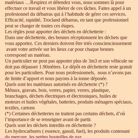
matèriaux …Respirez et détendez vous, nous sommes là pour
effectuer ce travail et vous libérer de ces tâches. Faites appel à un
profesionnel du débarras qui à l’habitude de gérer ces services.
Efficacité, rapidité, Trocland débarras, en tant que professionnel
peut se charger de toutes ces étapes.
Les règles pour apporter des déchets en déchetterie :
Dans une déchetterie, des bennes réceptionnent les déchets que
vous apportez. Ces derniers doivent être triés consciencieusement
avant votre arrivée sur les lieux car pour chaque bennes
correspond un matérau.
Un particulier ne peut pas apporter plus de 3m3 et son véhicule ne
doit pas dépasser 1.90mètres. Le dépôt en déchetterie reste gratuit
pour les particuliers. Pour nous professionnels, nous n’avons pas
de limite d’apport et nous payons à la tonne déposée.
Quels sont les matèriaux autorisés en décheterie (*) ?
Métaux, gravats, bois, verres, papier, verres, plastique,
branchages, déchets électriques et électroniques, huiles de
moteurs et huiles végétales, batteries, produits ménagers spéciaux,
textiles, cartons
(*) Certaines déchetteries ne traitent pas certains déchets, d’où
l’importance de se renseigner avant de partir.
Quels sont les déchets interdits en déchetterie ?
Les hydrocarbures ( essence, gasoil, fuel), les produits contenant
du mercure, les petites bouteilles de gaz.