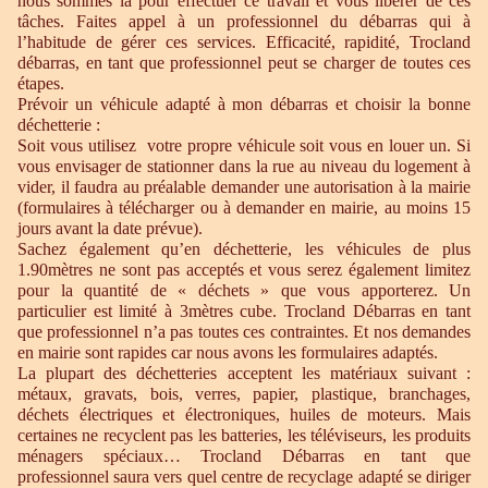
nous sommes là pour effectuer ce travail et vous libérer de ces
tâches. Faites appel à un professionnel du débarras qui à
l’habitude de gérer ces services. Efficacité, rapidité, Trocland
débarras, en tant que professionnel peut se charger de toutes ces
étapes.
Prévoir un véhicule adapté à mon débarras et choisir la bonne
déchetterie :
Soit vous utilisez votre propre véhicule soit vous en louer un. Si
vous envisager de stationner dans la rue au niveau du logement à
vider, il faudra au préalable demander une autorisation à la mairie
(formulaires à télécharger ou à demander en mairie, au moins 15
jours avant la date prévue).
Sachez également qu’en déchetterie, les véhicules de plus
1.90mètres ne sont pas acceptés et vous serez également limitez
pour la quantité de « déchets » que vous apporterez. Un
particulier est limité à 3mètres cube. Trocland Débarras en tant
que professionnel n’a pas toutes ces contraintes. Et nos demandes
en mairie sont rapides car nous avons les formulaires adaptés.
La plupart des déchetteries acceptent les matériaux suivant :
métaux, gravats, bois, verres, papier, plastique, branchages,
déchets électriques et électroniques, huiles de moteurs. Mais
certaines ne recyclent pas les batteries, les téléviseurs, les produits
ménagers spéciaux… Trocland Débarras en tant que
professionnel saura vers quel centre de recyclage adapté se diriger