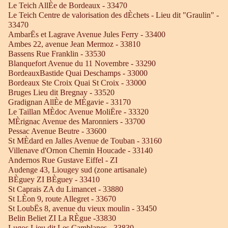
Le Teich AllÈe de Bordeaux - 33470
Le Teich Centre de valorisation des dÈchets - Lieu dit "Graulin" -
33470
AmbarËs et Lagrave Avenue Jules Ferry - 33400
Ambes 22, avenue Jean Mermoz - 33810
Bassens Rue Franklin - 33530
Blanquefort Avenue du 11 Novembre - 33290
BordeauxBastide Quai Deschamps - 33000
Bordeaux Ste Croix Quai St Croix - 33000
Bruges Lieu dit Bregnay - 33520
Gradignan AllÈe de MÈgavie - 33170
Le Taillan MÈdoc Avenue MoliËre - 33320
MÈrignac Avenue des Maronniers - 33700
Pessac Avenue Beutre - 33600
St MÈdard en Jalles Avenue de Touban - 33160
Villenave d'Ornon Chemin Houcade - 33140
Andernos Rue Gustave Eiffel - ZI
Audenge 43, Liougey sud (zone artisanale)
BÈguey ZI BÈguey - 33410
St Caprais ZA du Limancet - 33880
St LÈon 9, route Allegret - 33670
St LoubËs 8, avenue du vieux moulin - 33450
Belin Beliet ZI La RÈgue -33830
Lugos Lieu dit Les Camblanes - 33830