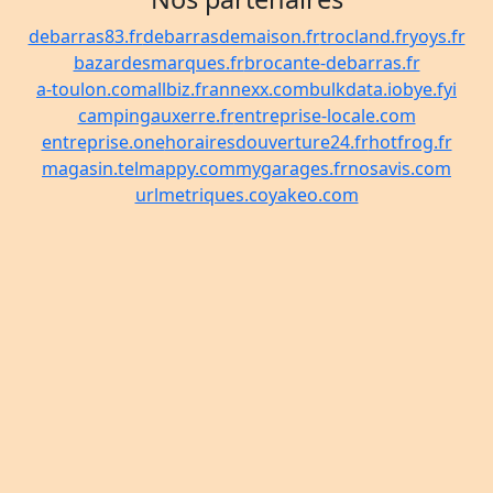
debarras83.fr
debarrasdemaison.fr
trocland.fr
yoys.fr
bazardesmarques.fr
brocante-debarras.fr
a-toulon.com
allbiz.fr
annexx.com
bulkdata.io
bye.fyi
campingauxerre.fr
entreprise-locale.com
entreprise.one
horairesdouverture24.fr
hotfrog.fr
magasin.tel
mappy.com
mygarages.fr
nosavis.com
urlmetriques.co
yakeo.com