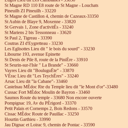
St Magne RD 110 E8 route de St Magne - Louchats
Pineuilh ZI Pineuilh - 33220
St Magne de Castillon 4, chemin de Cazeaux-33350
St Aubin de Blaye 9, Moxenne - 33820
St Gervais 1, Zone d'activitÈs - 33240
St Mariens 2 bis Tessonneau - 33620
St Paul 2, Tigreau - 33390
Coutras ZI d'Eygretteau - 33230
Les Eglisottes Lieu dit " le bois du sourd" - 33230
Libourne 193, avenue Epinette
St Denis de Pile 8, route de la PiniËre - 33910
St Seurin-sur-l'Isle " La Brande" - 33660
Vayres Lieu dit "BouluguËte" - 33870
VÈrac Lieu dit "Les TeychËres" - 33240
Arsac Lieu dit "la Cabane"- 33460
Castelnau MÈdoc Rte du Temple lieu dit "le Mont d'or"-33480
Cussac Fort MÈdoc Moulin de Bayron - 33460
Saumos Route du temple - 33680 Non encore ouverte
Pompignac 19, Av du PÈrigord - 33370
Petit Palais et Cornemps 2, Bois Redons - 33570
Cissac MÈdoc Route de Pauillac - 33250
Hourtin Garthieu - 33990
Jau Dignac et Loirac 9, chemin de Pontac - 33590