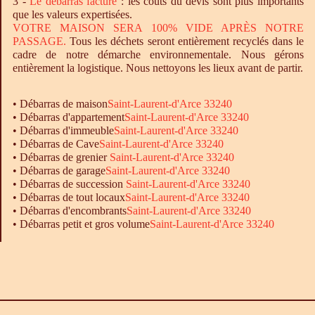
3 -
Le
débarras
facturé
: les coûts du devis sont plus importants
que les valeurs expertisées.
VOTRE MAISON SERA 100% VIDE APRÈS NOTRE
PASSAGE.
Tous les déchets seront entièrement recyclés dans le
cadre de notre démarche environnementale. Nous gérons
entièrement la logistique. Nous nettoyons les lieux avant de partir.
•
Débarras
de maison
Saint-Laurent-d'Arce 33240
•
Débarras
d'appartement
Saint-Laurent-d'Arce 33240
•
Débarras
d'immeuble
Saint-Laurent-d'Arce 33240
•
Débarras
de Cave
Saint-Laurent-d'Arce 33240
•
Débarras
de grenier
Saint-Laurent-d'Arce 33240
•
Débarras
de garage
Saint-Laurent-d'Arce 33240
• Débarras de succession
Saint-Laurent-d'Arce 33240
•
Débarras
de tout locaux
Saint-Laurent-d'Arce 33240
•
Débarras
d'encombrants
Saint-Laurent-d'Arce 33240
•
Débarras
petit et gros volume
Saint-Laurent-d'Arce 33240