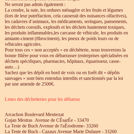
Ne seront pas admis également :
La cendre, la suie, les ordures ménagère et les fruits et légumes
(lors de leur putréfaction, cela causerait des nuisances olfactives),
les cadavres d’animaux, les médicaments, seringues, pansements,
les déchets corosifs, explosifs et les déchets hautement toxiques,
les produits inflammables,les carcasse de véhicule, les produits en
amiante-ciment (fibrociment), les pneux de poids lours ou de
véhicules agricoles.
Pour tous ces « non acceptés » en déchèterie, nous trouverons la
bonne filière pour vous en débarrasser (entreprises spécialisées en
déchets spécifiques, pharmacies, hôpitaux, équarisseur, casse-
auto…)
Sachez que les dépôt en bord de voix ou en forêt dit « dépôts
sauvages » sont bien entendus interdits et sanctionnés par la loi
par une amende de 2500€.
Listes des déchetteries pour les débarras
Arcachon Boulevard Mestrezat
Gujan Mestras Avenue de CÈsarÈe - 33470
La Teste de Buch Avenue de l'aÈrodrome- 33260
La Teste de Buch - Cazaux Avenue Marie Dufaure - 33260