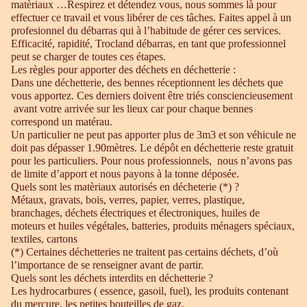
matèriaux …Respirez et détendez vous, nous sommes là pour
effectuer ce travail et vous libérer de ces tâches. Faites appel à un
profesionnel du débarras qui à l’habitude de gérer ces services.
Efficacité, rapidité, Trocland débarras, en tant que professionnel
peut se charger de toutes ces étapes.
Les règles pour apporter des déchets en déchetterie :
Dans une déchetterie, des bennes réceptionnent les déchets que
vous apportez. Ces derniers doivent être triés consciencieusement
avant votre arrivée sur les lieux car pour chaque bennes
correspond un matérau.
Un particulier ne peut pas apporter plus de 3m3 et son véhicule ne
doit pas dépasser 1.90mètres. Le dépôt en déchetterie reste gratuit
pour les particuliers. Pour nous professionnels, nous n’avons pas
de limite d’apport et nous payons à la tonne déposée.
Quels sont les matèriaux autorisés en décheterie (*) ?
Métaux, gravats, bois, verres, papier, verres, plastique,
branchages, déchets électriques et électroniques, huiles de
moteurs et huiles végétales, batteries, produits ménagers spéciaux,
textiles, cartons
(*) Certaines déchetteries ne traitent pas certains déchets, d’où
l’importance de se renseigner avant de partir.
Quels sont les déchets interdits en déchetterie ?
Les hydrocarbures ( essence, gasoil, fuel), les produits contenant
du mercure, les petites bouteilles de gaz.