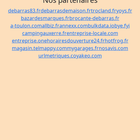
Nos partenaires
debarras83.fr
debarrasdemaison.fr
trocland.fr
yoys.fr
bazardesmarques.fr
brocante-debarras.fr
a-toulon.com
allbiz.fr
annexx.com
bulkdata.io
bye.fyi
campingauxerre.fr
entreprise-locale.com
entreprise.one
horairesdouverture24.fr
hotfrog.fr
magasin.tel
mappy.com
mygarages.fr
nosavis.com
urlmetriques.co
yakeo.com