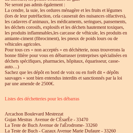
Ne seront pas admis également :
La cendre, la suie, les ordures ménagère et les fruits et légumes
(lors de leur putréfaction, cela causerait des nuisances olfactives),
les cadavres d’animaux, les médicaments, seringues, pansements,
les déchets corosifs, explosifs et les déchets hautement toxiques,
les produits inflammables,les carcasse de véhicule, les produits en
amiante-ciment (fibrociment), les pneux de poids lours ou de
véhicules agricoles.
Pour tous ces « non acceptés » en déchèterie, nous trouverons la
bonne filière pour vous en débarrasser (entreprises spécialisées en
déchets spécifiques, pharmacies, hôpitaux, équarisseur, casse-
auto…)
Sachez que les dépôt en bord de voix ou en forêt dit « dépôts
sauvages » sont bien entendus interdits et sanctionnés par la loi
par une amende de 2500€.
Listes des déchetteries pour les débarras
Arcachon Boulevard Mestrezat
Gujan Mestras Avenue de CÈsarÈe - 33470
La Teste de Buch Avenue de l'aÈrodrome- 33260
La Teste de Buch - Cazaux Avenue Marie Dufaure - 33260