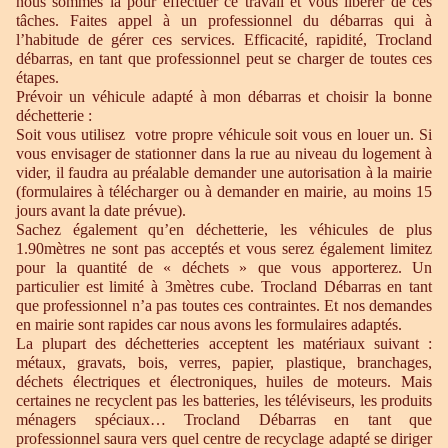
nous sommes là pour effectuer ce travail et vous libérer de ces
tâches. Faites appel à un professionnel du débarras qui à
l’habitude de gérer ces services. Efficacité, rapidité, Trocland
débarras, en tant que professionnel peut se charger de toutes ces
étapes.
Prévoir un véhicule adapté à mon débarras et choisir la bonne
déchetterie :
Soit vous utilisez votre propre véhicule soit vous en louer un. Si
vous envisager de stationner dans la rue au niveau du logement à
vider, il faudra au préalable demander une autorisation à la mairie
(formulaires à télécharger ou à demander en mairie, au moins 15
jours avant la date prévue).
Sachez également qu’en déchetterie, les véhicules de plus
1.90mètres ne sont pas acceptés et vous serez également limitez
pour la quantité de « déchets » que vous apporterez. Un
particulier est limité à 3mètres cube. Trocland Débarras en tant
que professionnel n’a pas toutes ces contraintes. Et nos demandes
en mairie sont rapides car nous avons les formulaires adaptés.
La plupart des déchetteries acceptent les matériaux suivant :
métaux, gravats, bois, verres, papier, plastique, branchages,
déchets électriques et électroniques, huiles de moteurs. Mais
certaines ne recyclent pas les batteries, les téléviseurs, les produits
ménagers spéciaux… Trocland Débarras en tant que
professionnel saura vers quel centre de recyclage adapté se diriger