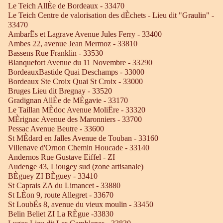
Le Teich AllÈe de Bordeaux - 33470
Le Teich Centre de valorisation des dÈchets - Lieu dit "Graulin" -
33470
AmbarËs et Lagrave Avenue Jules Ferry - 33400
Ambes 22, avenue Jean Mermoz - 33810
Bassens Rue Franklin - 33530
Blanquefort Avenue du 11 Novembre - 33290
BordeauxBastide Quai Deschamps - 33000
Bordeaux Ste Croix Quai St Croix - 33000
Bruges Lieu dit Bregnay - 33520
Gradignan AllÈe de MÈgavie - 33170
Le Taillan MÈdoc Avenue MoliËre - 33320
MÈrignac Avenue des Maronniers - 33700
Pessac Avenue Beutre - 33600
St MÈdard en Jalles Avenue de Touban - 33160
Villenave d'Ornon Chemin Houcade - 33140
Andernos Rue Gustave Eiffel - ZI
Audenge 43, Liougey sud (zone artisanale)
BÈguey ZI BÈguey - 33410
St Caprais ZA du Limancet - 33880
St LÈon 9, route Allegret - 33670
St LoubËs 8, avenue du vieux moulin - 33450
Belin Beliet ZI La RÈgue -33830