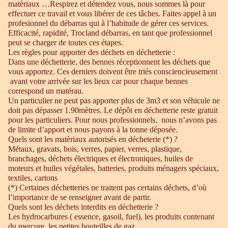
matèriaux …Respirez et détendez vous, nous sommes là pour
effectuer ce travail et vous libérer de ces tâches. Faites appel à un
profesionnel du débarras qui à l’habitude de gérer ces services.
Efficacité, rapidité, Trocland débarras, en tant que professionnel
peut se charger de toutes ces étapes.
Les règles pour apporter des déchets en déchetterie :
Dans une déchetterie, des bennes réceptionnent les déchets que
vous apportez. Ces derniers doivent être triés consciencieusement
avant votre arrivée sur les lieux car pour chaque bennes
correspond un matérau.
Un particulier ne peut pas apporter plus de 3m3 et son véhicule ne
doit pas dépasser 1.90mètres. Le dépôt en déchetterie reste gratuit
pour les particuliers. Pour nous professionnels, nous n’avons pas
de limite d’apport et nous payons à la tonne déposée.
Quels sont les matèriaux autorisés en décheterie (*) ?
Métaux, gravats, bois, verres, papier, verres, plastique,
branchages, déchets électriques et électroniques, huiles de
moteurs et huiles végétales, batteries, produits ménagers spéciaux,
textiles, cartons
(*) Certaines déchetteries ne traitent pas certains déchets, d’où
l’importance de se renseigner avant de partir.
Quels sont les déchets interdits en déchetterie ?
Les hydrocarbures ( essence, gasoil, fuel), les produits contenant
du mercure, les petites bouteilles de gaz.