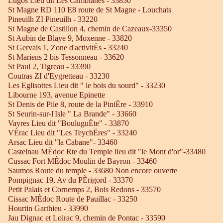
Lugos Lieu dit Les Camblanes - 33830
St Magne RD 110 E8 route de St Magne - Louchats
Pineuilh ZI Pineuilh - 33220
St Magne de Castillon 4, chemin de Cazeaux-33350
St Aubin de Blaye 9, Moxenne - 33820
St Gervais 1, Zone d'activitÈs - 33240
St Mariens 2 bis Tessonneau - 33620
St Paul 2, Tigreau - 33390
Coutras ZI d'Eygretteau - 33230
Les Eglisottes Lieu dit " le bois du sourd" - 33230
Libourne 193, avenue Epinette
St Denis de Pile 8, route de la PiniËre - 33910
St Seurin-sur-l'Isle " La Brande" - 33660
Vayres Lieu dit "BouluguËte" - 33870
VÈrac Lieu dit "Les TeychËres" - 33240
Arsac Lieu dit "la Cabane"- 33460
Castelnau MÈdoc Rte du Temple lieu dit "le Mont d'or"-33480
Cussac Fort MÈdoc Moulin de Bayron - 33460
Saumos Route du temple - 33680 Non encore ouverte
Pompignac 19, Av du PÈrigord - 33370
Petit Palais et Cornemps 2, Bois Redons - 33570
Cissac MÈdoc Route de Pauillac - 33250
Hourtin Garthieu - 33990
Jau Dignac et Loirac 9, chemin de Pontac - 33590