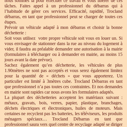
nous sommes là pour effectuer ce travail et vous libérer de ces
tâches. Faites appel à un professionnel du débarras qui à
l’habitude de gérer ces services. Efficacité, rapidité, Trocland
débarras, en tant que professionnel peut se charger de toutes ces
étapes.
Prévoir un véhicule adapté à mon débarras et choisir la bonne
déchetterie :
Soit vous utilisez votre propre véhicule soit vous en louer un. Si
vous envisager de stationner dans la rue au niveau du logement à
vider, il faudra au préalable demander une autorisation à la mairie
(formulaires à télécharger ou à demander en mairie, au moins 15
jours avant la date prévue).
Sachez également qu’en déchetterie, les véhicules de plus
1.90mètres ne sont pas acceptés et vous serez également limitez
pour la quantité de « déchets » que vous apporterez. Un
particulier est limité à 3mètres cube. Trocland Débarras en tant
que professionnel n’a pas toutes ces contraintes. Et nos demandes
en mairie sont rapides car nous avons les formulaires adaptés.
La plupart des déchetteries acceptent les matériaux suivant :
métaux, gravats, bois, verres, papier, plastique, branchages,
déchets électriques et électroniques, huiles de moteurs. Mais
certaines ne recyclent pas les batteries, les téléviseurs, les produits
ménagers spéciaux… Trocland Débarras en tant que
professionnel saura vers quel centre de recyclage adapté se diriger