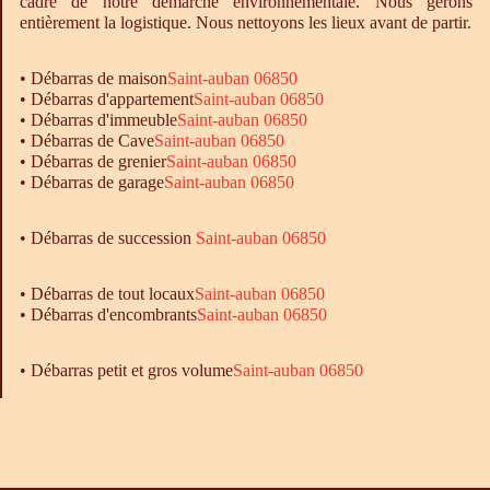
cadre de notre démarche environnementale. Nous gérons
entièrement la logistique. Nous nettoyons les lieux avant de partir.
•
Débarras
de maison
Saint-auban 06850
•
Débarras
d'appartement
Saint-auban 06850
•
Débarras
d'immeuble
Saint-auban 06850
•
Débarras
de Cave
Saint-auban 06850
•
Débarras
de grenier
Saint-auban 06850
•
Débarras
de garage
Saint-auban 06850
• Débarras de succession
Saint-auban 06850
•
Débarras
de tout locaux
Saint-auban 06850
•
Débarras
d'encombrants
Saint-auban 06850
• Débarras petit et gros volume
Saint-auban 06850