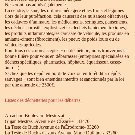
Ne seront pas admis également :
La cendre, la suie, les ordures ménagère et les fruits et légumes
(lors de leur putréfaction, cela causerait des nuisances olfactives),
les cadavres d’animaux, les médicaments, seringues, pansements,
les déchets corosifs, explosifs et les déchets hautement toxiques,
les produits inflammables,les carcasse de véhicule, les produits en
amiante-ciment (fibrociment), les pneux de poids lours ou de
véhicules agricoles.
Pour tous ces « non acceptés » en déchèterie, nous trouverons la
bonne filière pour vous en débarrasser (entreprises spécialisées en
déchets spécifiques, pharmacies, hôpitaux, équarisseur, casse-
auto…)
Sachez que les dépôt en bord de voix ou en forêt dit « dépôts
sauvages » sont bien entendus interdits et sanctionnés par la loi
par une amende de 2500€.
Listes des déchetteries pour les débarras
Arcachon Boulevard Mestrezat
Gujan Mestras Avenue de CÈsarÈe - 33470
La Teste de Buch Avenue de l'aÈrodrome- 33260
La Teste de Buch - Cazaux Avenue Marie Dufaure - 33260