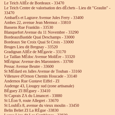
Le Teich AllÈe de Bordeaux - 33470
Le Teich Centre de valorisation des dÈchets - Lieu dit "Graulin" -
33470
AmbarËs et Lagrave Avenue Jules Ferry - 33400
Ambes 22, avenue Jean Mermoz - 33810
Bassens Rue Franklin - 33530
Blanquefort Avenue du 11 Novembre - 33290
BordeauxBastide Quai Deschamps - 33000
Bordeaux Ste Croix Quai St Croix - 33000
Bruges Lieu dit Bregnay - 33520
Gradignan AllÈe de MÈgavie - 33170
Le Taillan MÈdoc Avenue MoliËre - 33320
MÈrignac Avenue des Maronniers - 33700
Pessac Avenue Beutre - 33600
St MÈdard en Jalles Avenue de Touban - 33160
Villenave d'Ornon Chemin Houcade - 33140
Andernos Rue Gustave Eiffel - ZI
Audenge 43, Liougey sud (zone artisanale)
BÈguey ZI BÈguey - 33410
St Caprais ZA du Limancet - 33880
St LÈon 9, route Allegret - 33670
St LoubËs 8, avenue du vieux moulin - 33450
Belin Beliet ZI La RÈgue -33830