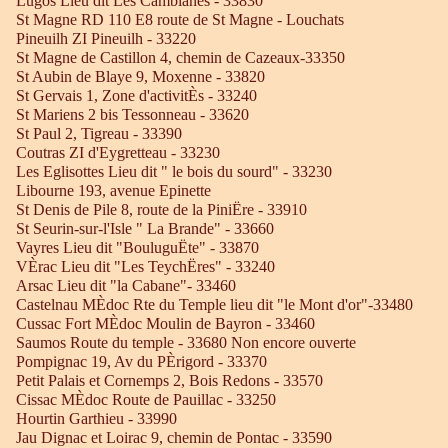
Lugos Lieu dit Les Camblanes - 33830
St Magne RD 110 E8 route de St Magne - Louchats
Pineuilh ZI Pineuilh - 33220
St Magne de Castillon 4, chemin de Cazeaux-33350
St Aubin de Blaye 9, Moxenne - 33820
St Gervais 1, Zone d'activitÈs - 33240
St Mariens 2 bis Tessonneau - 33620
St Paul 2, Tigreau - 33390
Coutras ZI d'Eygretteau - 33230
Les Eglisottes Lieu dit " le bois du sourd" - 33230
Libourne 193, avenue Epinette
St Denis de Pile 8, route de la PiniËre - 33910
St Seurin-sur-l'Isle " La Brande" - 33660
Vayres Lieu dit "BouluguËte" - 33870
VÈrac Lieu dit "Les TeychËres" - 33240
Arsac Lieu dit "la Cabane"- 33460
Castelnau MÈdoc Rte du Temple lieu dit "le Mont d'or"-33480
Cussac Fort MÈdoc Moulin de Bayron - 33460
Saumos Route du temple - 33680 Non encore ouverte
Pompignac 19, Av du PÈrigord - 33370
Petit Palais et Cornemps 2, Bois Redons - 33570
Cissac MÈdoc Route de Pauillac - 33250
Hourtin Garthieu - 33990
Jau Dignac et Loirac 9, chemin de Pontac - 33590