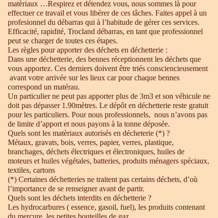
matèriaux …Respirez et détendez vous, nous sommes là pour
effectuer ce travail et vous libérer de ces tâches. Faites appel à un
profesionnel du débarras qui à l’habitude de gérer ces services.
Efficacité, rapidité, Trocland débarras, en tant que professionnel
peut se charger de toutes ces étapes.
Les règles pour apporter des déchets en déchetterie :
Dans une déchetterie, des bennes réceptionnent les déchets que
vous apportez. Ces derniers doivent être triés consciencieusement
avant votre arrivée sur les lieux car pour chaque bennes
correspond un matérau.
Un particulier ne peut pas apporter plus de 3m3 et son véhicule ne
doit pas dépasser 1.90mètres. Le dépôt en déchetterie reste gratuit
pour les particuliers. Pour nous professionnels, nous n’avons pas
de limite d’apport et nous payons à la tonne déposée.
Quels sont les matèriaux autorisés en décheterie (*) ?
Métaux, gravats, bois, verres, papier, verres, plastique,
branchages, déchets électriques et électroniques, huiles de
moteurs et huiles végétales, batteries, produits ménagers spéciaux,
textiles, cartons
(*) Certaines déchetteries ne traitent pas certains déchets, d’où
l’importance de se renseigner avant de partir.
Quels sont les déchets interdits en déchetterie ?
Les hydrocarbures ( essence, gasoil, fuel), les produits contenant
du mercure, les petites bouteilles de gaz.