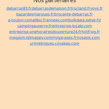
Nos partenaires
debarras83.fr
debarrasdemaison.fr
trocland.fr
yoys.fr
bazardesmarques.fr
brocante-debarras.fr
a-toulon.com
allbiz.fr
annexx.com
bulkdata.io
bye.fyi
campingauxerre.fr
entreprise-locale.com
entreprise.one
horairesdouverture24.fr
hotfrog.fr
magasin.tel
mappy.com
mygarages.fr
nosavis.com
urlmetriques.co
yakeo.com