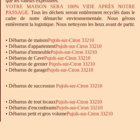
que les valeurs expertisées.
VOTRE MAISON SERA 100% VIDE APRÈS NOTRE
PASSAGE.
Tous les déchets seront entièrement recyclés dans le
cadre de notre démarche environnementale. Nous gérons
entièrement la logistique. Nous nettoyons les lieux avant de partir.
•
Débarras
de maison
Pujols-sur-Ciron 33210
•
Débarras
d'appartement
Pujols-sur-Ciron 33210
•
Débarras
d'immeuble
Pujols-sur-Ciron 33210
•
Débarras
de Cave
Pujols-sur-Ciron 33210
•
Débarras
de grenier
Pujols-sur-Ciron 33210
•
Débarras
de garage
Pujols-sur-Ciron 33210
• Débarras de succession
Pujols-sur-Ciron 33210
•
Débarras
de tout locaux
Pujols-sur-Ciron 33210
•
Débarras
d'encombrants
Pujols-sur-Ciron 33210
•
Débarras
petit et gros volume
Pujols-sur-Ciron 33210