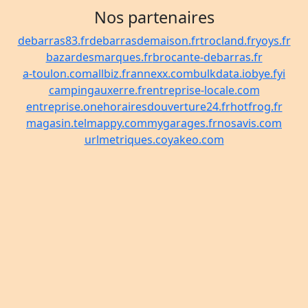
Nos partenaires
debarras83.fr
debarrasdemaison.fr
trocland.fr
yoys.fr
bazardesmarques.fr
brocante-debarras.fr
a-toulon.com
allbiz.fr
annexx.com
bulkdata.io
bye.fyi
campingauxerre.fr
entreprise-locale.com
entreprise.one
horairesdouverture24.fr
hotfrog.fr
magasin.tel
mappy.com
mygarages.fr
nosavis.com
urlmetriques.co
yakeo.com