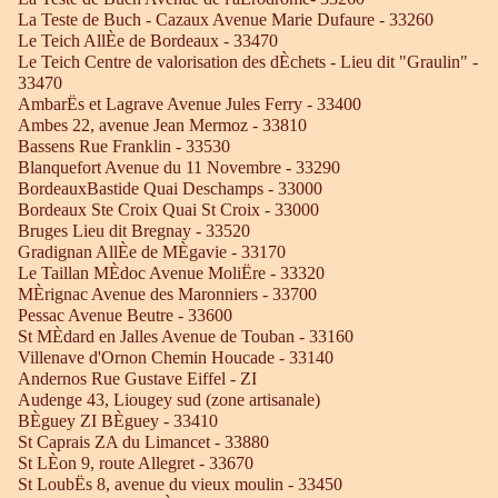
La Teste de Buch - Cazaux Avenue Marie Dufaure - 33260
Le Teich AllÈe de Bordeaux - 33470
Le Teich Centre de valorisation des dÈchets - Lieu dit "Graulin" -
33470
AmbarËs et Lagrave Avenue Jules Ferry - 33400
Ambes 22, avenue Jean Mermoz - 33810
Bassens Rue Franklin - 33530
Blanquefort Avenue du 11 Novembre - 33290
BordeauxBastide Quai Deschamps - 33000
Bordeaux Ste Croix Quai St Croix - 33000
Bruges Lieu dit Bregnay - 33520
Gradignan AllÈe de MÈgavie - 33170
Le Taillan MÈdoc Avenue MoliËre - 33320
MÈrignac Avenue des Maronniers - 33700
Pessac Avenue Beutre - 33600
St MÈdard en Jalles Avenue de Touban - 33160
Villenave d'Ornon Chemin Houcade - 33140
Andernos Rue Gustave Eiffel - ZI
Audenge 43, Liougey sud (zone artisanale)
BÈguey ZI BÈguey - 33410
St Caprais ZA du Limancet - 33880
St LÈon 9, route Allegret - 33670
St LoubËs 8, avenue du vieux moulin - 33450