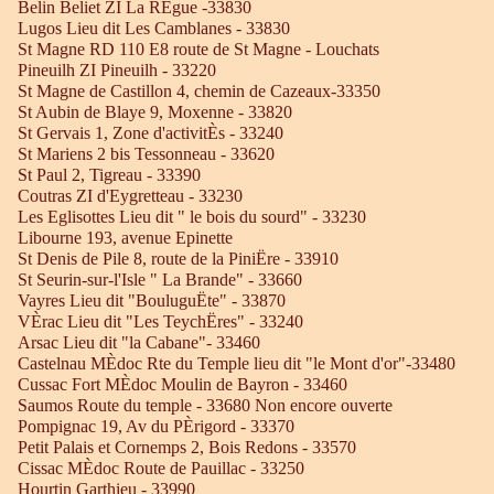
Belin Beliet ZI La RÈgue -33830
Lugos Lieu dit Les Camblanes - 33830
St Magne RD 110 E8 route de St Magne - Louchats
Pineuilh ZI Pineuilh - 33220
St Magne de Castillon 4, chemin de Cazeaux-33350
St Aubin de Blaye 9, Moxenne - 33820
St Gervais 1, Zone d'activitÈs - 33240
St Mariens 2 bis Tessonneau - 33620
St Paul 2, Tigreau - 33390
Coutras ZI d'Eygretteau - 33230
Les Eglisottes Lieu dit " le bois du sourd" - 33230
Libourne 193, avenue Epinette
St Denis de Pile 8, route de la PiniËre - 33910
St Seurin-sur-l'Isle " La Brande" - 33660
Vayres Lieu dit "BouluguËte" - 33870
VÈrac Lieu dit "Les TeychËres" - 33240
Arsac Lieu dit "la Cabane"- 33460
Castelnau MÈdoc Rte du Temple lieu dit "le Mont d'or"-33480
Cussac Fort MÈdoc Moulin de Bayron - 33460
Saumos Route du temple - 33680 Non encore ouverte
Pompignac 19, Av du PÈrigord - 33370
Petit Palais et Cornemps 2, Bois Redons - 33570
Cissac MÈdoc Route de Pauillac - 33250
Hourtin Garthieu - 33990