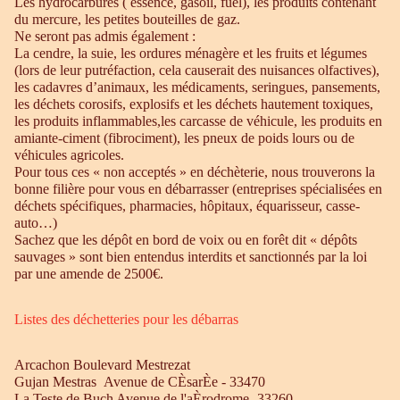
Les hydrocarbures ( essence, gasoil, fuel), les produits contenant
du mercure, les petites bouteilles de gaz.
Ne seront pas admis également :
La cendre, la suie, les ordures ménagère et les fruits et légumes
(lors de leur putréfaction, cela causerait des nuisances olfactives),
les cadavres d’animaux, les médicaments, seringues, pansements,
les déchets corosifs, explosifs et les déchets hautement toxiques,
les produits inflammables,les carcasse de véhicule, les produits en
amiante-ciment (fibrociment), les pneux de poids lours ou de
véhicules agricoles.
Pour tous ces « non acceptés » en déchèterie, nous trouverons la
bonne filière pour vous en débarrasser (entreprises spécialisées en
déchets spécifiques, pharmacies, hôpitaux, équarisseur, casse-
auto…)
Sachez que les dépôt en bord de voix ou en forêt dit « dépôts
sauvages » sont bien entendus interdits et sanctionnés par la loi
par une amende de 2500€.
Listes des déchetteries pour les débarras
Arcachon Boulevard Mestrezat
Gujan Mestras Avenue de CÈsarÈe - 33470
La Teste de Buch Avenue de l'aÈrodrome- 33260