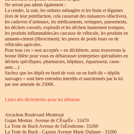
Ne seront pas admis également :
La cendre, la suie, les ordures ménagère et les fruits et légumes
(lors de leur putréfaction, cela causerait des nuisances olfactives),
les cadavres d’animaux, les médicaments, seringues, pansements,
les déchets corosifs, explosifs et les déchets hautement toxiques,
les produits inflammables,les carcasse de véhicule, les produits en
amiante-ciment (fibrociment), les pneux de poids lours ou de
véhicules agricoles.
Pour tous ces « non acceptés » en déchèterie, nous trouverons la
bonne filière pour vous en débarrasser (entreprises spécialisées en
déchets spécifiques, pharmacies, hôpitaux, équarisseur, casse-
auto…)
Sachez que les dépôt en bord de voix ou en forêt dit « dépôts
sauvages » sont bien entendus interdits et sanctionnés par la loi
par une amende de 2500€.
Listes des déchetteries pour les débarras
Arcachon Boulevard Mestrezat
Gujan Mestras Avenue de CÈsarÈe - 33470
La Teste de Buch Avenue de l'aÈrodrome- 33260
La Teste de Buch - Cazaux Avenue Marie Dufaure - 33260