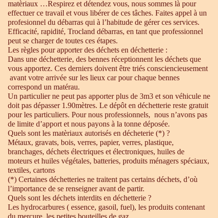
matèriaux …Respirez et détendez vous, nous sommes là pour
effectuer ce travail et vous libérer de ces tâches. Faites appel à un
profesionnel du débarras qui à l’habitude de gérer ces services.
Efficacité, rapidité, Trocland débarras, en tant que professionnel
peut se charger de toutes ces étapes.
Les règles pour apporter des déchets en déchetterie :
Dans une déchetterie, des bennes réceptionnent les déchets que
vous apportez. Ces derniers doivent être triés consciencieusement
avant votre arrivée sur les lieux car pour chaque bennes
correspond un matérau.
Un particulier ne peut pas apporter plus de 3m3 et son véhicule ne
doit pas dépasser 1.90mètres. Le dépôt en déchetterie reste gratuit
pour les particuliers. Pour nous professionnels, nous n’avons pas
de limite d’apport et nous payons à la tonne déposée.
Quels sont les matèriaux autorisés en décheterie (*) ?
Métaux, gravats, bois, verres, papier, verres, plastique,
branchages, déchets électriques et électroniques, huiles de
moteurs et huiles végétales, batteries, produits ménagers spéciaux,
textiles, cartons
(*) Certaines déchetteries ne traitent pas certains déchets, d’où
l’importance de se renseigner avant de partir.
Quels sont les déchets interdits en déchetterie ?
Les hydrocarbures ( essence, gasoil, fuel), les produits contenant
du mercure, les petites bouteilles de gaz.