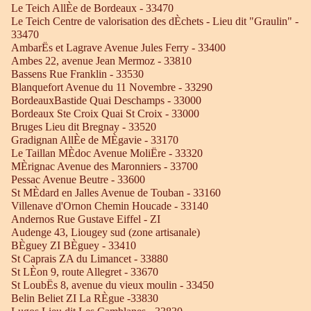
Le Teich AllÈe de Bordeaux - 33470
Le Teich Centre de valorisation des dÈchets - Lieu dit "Graulin" -
33470
AmbarËs et Lagrave Avenue Jules Ferry - 33400
Ambes 22, avenue Jean Mermoz - 33810
Bassens Rue Franklin - 33530
Blanquefort Avenue du 11 Novembre - 33290
BordeauxBastide Quai Deschamps - 33000
Bordeaux Ste Croix Quai St Croix - 33000
Bruges Lieu dit Bregnay - 33520
Gradignan AllÈe de MÈgavie - 33170
Le Taillan MÈdoc Avenue MoliËre - 33320
MÈrignac Avenue des Maronniers - 33700
Pessac Avenue Beutre - 33600
St MÈdard en Jalles Avenue de Touban - 33160
Villenave d'Ornon Chemin Houcade - 33140
Andernos Rue Gustave Eiffel - ZI
Audenge 43, Liougey sud (zone artisanale)
BÈguey ZI BÈguey - 33410
St Caprais ZA du Limancet - 33880
St LÈon 9, route Allegret - 33670
St LoubËs 8, avenue du vieux moulin - 33450
Belin Beliet ZI La RÈgue -33830