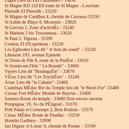
Lugos Lieu dit Les Camblanes - 33830
St Magne RD 110 E8 route de St Magne - Louchats
Pineuilh ZI Pineuilh - 33220
St Magne de Castillon 4, chemin de Cazeaux-33350
St Aubin de Blaye 9, Moxenne - 33820
St Gervais 1, Zone d'activitÈs - 33240
St Mariens 2 bis Tessonneau - 33620
St Paul 2, Tigreau - 33390
Coutras ZI d'Eygretteau - 33230
Les Eglisottes Lieu dit " le bois du sourd" - 33230
Libourne 193, avenue Epinette
St Denis de Pile 8, route de la PiniËre - 33910
St Seurin-sur-l'Isle " La Brande" - 33660
Vayres Lieu dit "BouluguËte" - 33870
VÈrac Lieu dit "Les TeychËres" - 33240
Arsac Lieu dit "la Cabane"- 33460
Castelnau MÈdoc Rte du Temple lieu dit "le Mont d'or"-33480
Cussac Fort MÈdoc Moulin de Bayron - 33460
Saumos Route du temple - 33680 Non encore ouverte
Pompignac 19, Av du PÈrigord - 33370
Petit Palais et Cornemps 2, Bois Redons - 33570
Cissac MÈdoc Route de Pauillac - 33250
Hourtin Garthieu - 33990
Jau Dignac et Loirac 9, chemin de Pontac - 33590