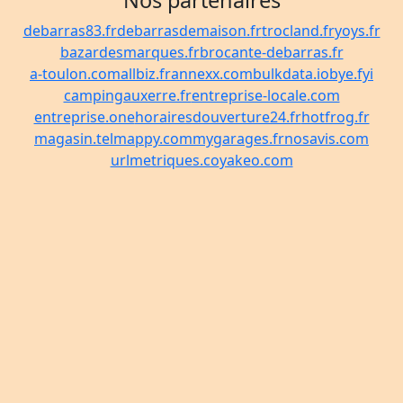
Nos partenaires
debarras83.fr
debarrasdemaison.fr
trocland.fr
yoys.fr
bazardesmarques.fr
brocante-debarras.fr
a-toulon.com
allbiz.fr
annexx.com
bulkdata.io
bye.fyi
campingauxerre.fr
entreprise-locale.com
entreprise.one
horairesdouverture24.fr
hotfrog.fr
magasin.tel
mappy.com
mygarages.fr
nosavis.com
urlmetriques.co
yakeo.com