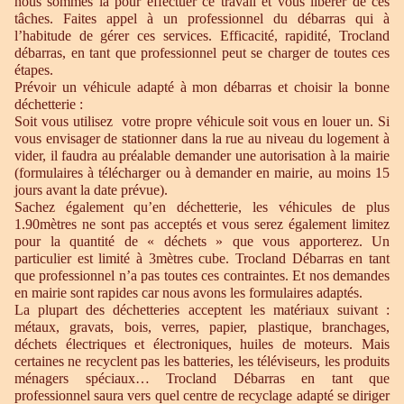
nous sommes là pour effectuer ce travail et vous libérer de ces
tâches. Faites appel à un professionnel du débarras qui à
l’habitude de gérer ces services. Efficacité, rapidité, Trocland
débarras, en tant que professionnel peut se charger de toutes ces
étapes.
Prévoir un véhicule adapté à mon débarras et choisir la bonne
déchetterie :
Soit vous utilisez votre propre véhicule soit vous en louer un. Si
vous envisager de stationner dans la rue au niveau du logement à
vider, il faudra au préalable demander une autorisation à la mairie
(formulaires à télécharger ou à demander en mairie, au moins 15
jours avant la date prévue).
Sachez également qu’en déchetterie, les véhicules de plus
1.90mètres ne sont pas acceptés et vous serez également limitez
pour la quantité de « déchets » que vous apporterez. Un
particulier est limité à 3mètres cube. Trocland Débarras en tant
que professionnel n’a pas toutes ces contraintes. Et nos demandes
en mairie sont rapides car nous avons les formulaires adaptés.
La plupart des déchetteries acceptent les matériaux suivant :
métaux, gravats, bois, verres, papier, plastique, branchages,
déchets électriques et électroniques, huiles de moteurs. Mais
certaines ne recyclent pas les batteries, les téléviseurs, les produits
ménagers spéciaux… Trocland Débarras en tant que
professionnel saura vers quel centre de recyclage adapté se diriger