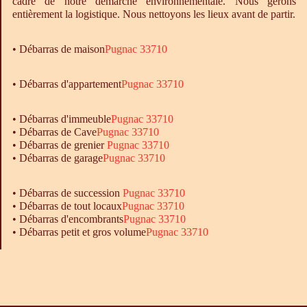
cadre de notre démarche environnementale. Nous gérons
entièrement la logistique. Nous nettoyons les lieux avant de partir.
•
Débarras
de maison
Pugnac 33710
• Débarras d'appartement
Pugnac 33710
•
Débarras
d'immeuble
Pugnac 33710
•
Débarras
de Cave
Pugnac 33710
•
Débarras
de grenier
Pugnac 33710
•
Débarras
de garage
Pugnac 33710
• Débarras de succession
Pugnac 33710
• Débarras de tout locaux
Pugnac 33710
• Débarras d'encombrants
Pugnac 33710
• Débarras petit et gros volume
Pugnac 33710