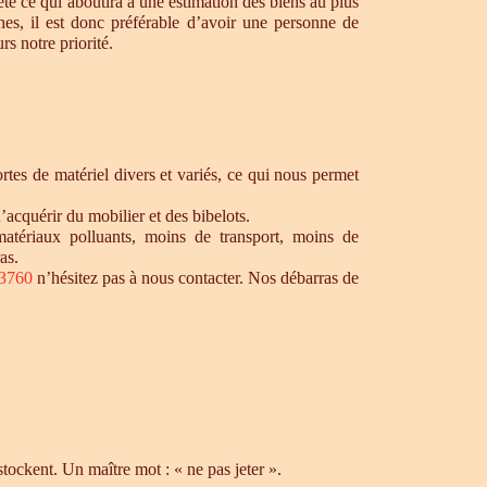
te ce qui aboutira à une estimation des biens au plus
hes, il est donc préférable d’avoir une personne de
s notre priorité.
tes de matériel divers et variés, ce qui nous permet
’acquérir du mobilier et des bibelots.
matériaux polluants, moins de transport, moins de
as.
33760
n’hésitez pas à nous contacter. Nos débarras de
ockent. Un maître mot : « ne pas jeter ».