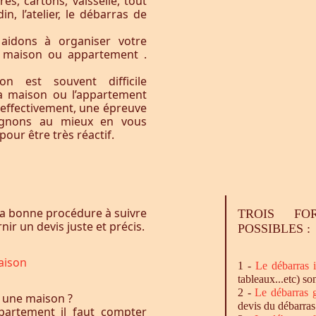
res, cartons, vaisselle, tout
n, l’atelier, le débarras de
aidons à organiser votre
e maison ou appartement .
n est souvent difficile
la maison ou l’appartement
 effectivement, une épreuve
agnons au mieux en vous
our être très réactif.
a bonne procédure à suivre
TROIS FO
ir un devis juste et précis.
POSSIBLES :
aison
1 -
Le
débarras
i
tableaux...etc) so
2 -
Le
débarras
g
 une maison ?
devis du débarras
artement il faut compter