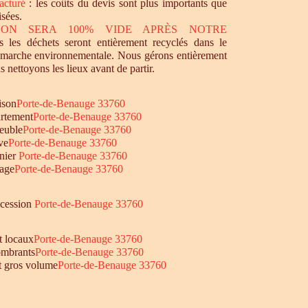
acturé
: les coûts du devis sont plus importants que
isées.
SON SERA 100% VIDE APRÈS NOTRE
 les déchets seront entièrement recyclés dans le
émarche environnementale. Nous gérons entièrement
s nettoyons les lieux avant de partir.
ison
Porte-de-Benauge 33760
rtement
Porte-de-Benauge 33760
euble
Porte-de-Benauge 33760
ve
Porte-de-Benauge 33760
nier
Porte-de-Benauge 33760
age
Porte-de-Benauge 33760
ccession
Porte-de-Benauge 33760
t locaux
Porte-de-Benauge 33760
mbrants
Porte-de-Benauge 33760
et gros volume
Porte-de-Benauge 33760