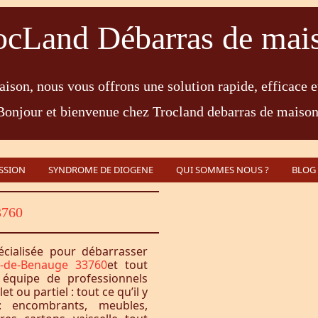
ocLand Débarras de mai
ison, nous vous offrons une solution rapide, efficace e
Bonjour et bienvenue chez Trocland debarras de maison
SSION
SYNDROME DE DIOGENE
QUI SOMMES NOUS ?
BLOG
3760
écialisée pour débarrasser
e-de-Benauge 33760
et tout
équipe de professionnels
 ou partiel : tout ce qu’il y
 encombrants, meubles,