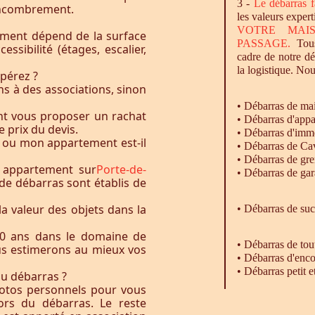
3 -
Le
débarras
f
l’encombrement.
les valeurs expert
VOTRE MAI
ement dépend de la surface
PASSAGE.
Tous
essibilité (étages, escalier,
cadre de notre d
la logistique. Nou
pérez ?
s à des associations, sinon
•
Débarras
de ma
nt vous proposer un rachat
•
Débarras
d'appa
e prix du devis.
•
Débarras
d'imm
 ou mon appartement est-il
•
Débarras
de Ca
•
Débarras
de gre
 appartement sur
Porte-de-
•
Débarras
de gar
 de débarras sont établis de
la valeur des objets dans la
• Débarras de su
0 ans dans le domaine de
•
Débarras
de tou
ous estimerons au mieux vos
•
Débarras
d'enco
•
Débarras
petit 
du débarras ?
otos personnels pour vous
rs du débarras. Le reste