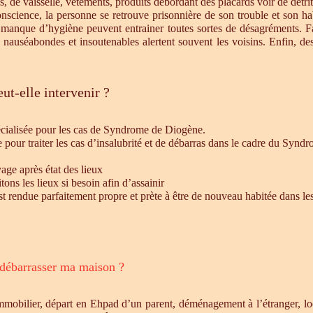
s, de vaisselle, vêtements, produits débordant des placards voir de détrit
cience, la personne se retrouve prisonnière de son trouble et son habi
e manque d’hygiène peuvent entrainer toutes sortes de désagréments. F
s nauséabondes et insoutenables alertent souvent les voisins. Enfin, de
ut-elle intervenir ?
écialisée pour les cas de Syndrome de Diogène.
e pour traiter les cas d’insalubrité et de débarras dans le cadre du Syn
age après état des lieux
ons les lieux si besoin afin d’assainir
st rendue parfaitement propre et prète à être de nouveau habitée dans le
 débarrasser ma maison ?
mmobilier, départ en Ehpad d’un parent, déménagement à l’étranger, l