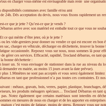
 Vous en charger vous-même est envisageable mais reste une organisatio
es disponibilités communes avec famille et/ou ami
de 24h. Dés acceptation du devis, nous vous fixons rapidement un ren
est-ce que je jette ? Qu’est-ce que je vends ?
barras arrive avec son matériel est emballe tout ce que vous ne souhait
Et ce qui mérite d’être jeter, où je le jette ?
s ou les vide-greniers pour donner ou vendre ce qui est encore en bon état
re en sac, charger en véhicule, décharger en déchetterie, trouver la bonn
 fatigue occasionnée. Reposez vous sur nous, nous sommes là pour effect
de gérer ces services. Efficacité, rapidité, Trocland débarras, en tant q
 la bonne déchetterie :
en louer un. Si vous envisager de stationner dans la rue au niveau du l
u à demander en mairie, au moins 15 jours avant la date prévue).
e plus 1.90mètres ne sont pas acceptés et vous serez également limitez 
ébarras en tant que professionnel n’a pas toutes ces contraintes. Et n
uivant : métaux, gravats, bois, verres, papier, plastique, branchages, dé
éléviseurs, les produits ménagers spéciaux… Trocland Débarras en tant 
 pas. Notez également que certains matériaux sont interdits en déche
sommes en mesures de nous en charger et de les apporter en entreprises 
 maison c’est moins de fatigue, moins de stress. Reposez vous sur notre