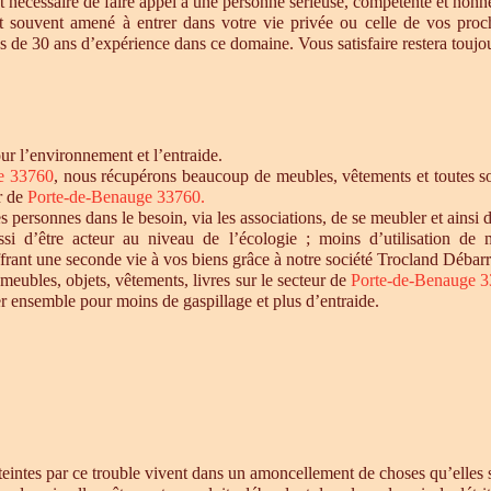
t nécessaire de faire appel à une personne sérieuse, compétente et honnê
st souvent amené à entrer dans votre vie privée ou celle de vos proc
 de 30 ans d’expérience dans ce domaine. Vous satisfaire restera toujour
r l’environnement et l’entraide.
e 33760
, nous récupérons beaucoup de meubles, vêtements et toutes sor
ur de
Porte-de-Benauge 33760
.
personnes dans le besoin, via les associations, de se meubler et ainsi d
si d’être acteur au niveau de l’écologie ; moins d’utilisation de 
offrant une seconde vie à vos biens grâce à notre société Trocland Débarr
 meubles, objets, vêtements, livres sur le secteur de
Porte-de-Benauge 
r ensemble pour moins de gaspillage et plus d’entraide.
intes par ce trouble vivent dans un amoncellement de choses qu’elles st