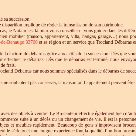
de sa succession.
te disparition implique de régler la transmission de son patrimoine.
 cas, le Notaire est là pour vous conseiller et vous guider dans les diffé
n bien mobilier (maison, appartement, villa, hangar, garage…) nous p
e-de-Benauge 33760
et sa région et un service que Trocland Débarras e
 la facture de débarras grâce aux actifs de la succession. Dès que vou
r effectuer le débarras. Dès que le débarras est terminé, nous envoyon
de frais.
cland Débarras car nous sommes spécialisés dans le débarras de successi
tiers ne souhaitent pas conserver, la maison ou l’appartement peuvent êt
s avez des objets à vendre. Le Brocanteur effectue également bien d’au
 commerce suite à un décès ou un changement de vie. Il est la personne 
objets et meubles rapidement. Beaucoup de gens s’improvisent brocan
eul le sérieux et une longue expérience font la qualité d’un bon brocan