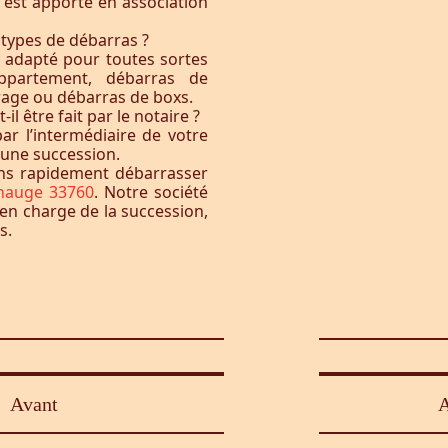
t est apporté en association
 types de débarras ?
l adapté pour toutes sortes
ppartement, débarras de
rage ou débarras de boxs.
l être fait par le notaire ?
ar l’intermédiaire de votre
à une succession.
ons rapidement débarrasser
nauge 33760
. Notre société
 en charge de la succession,
s.
Avant
A