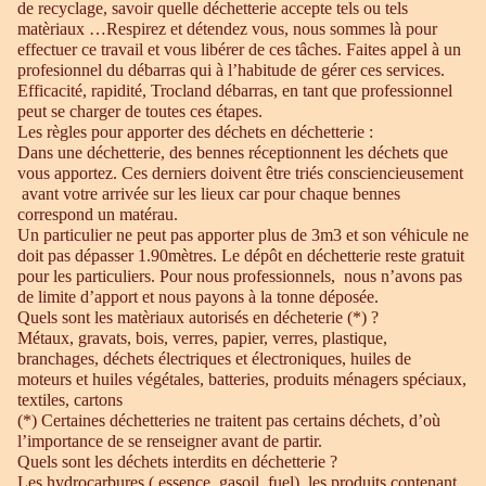
de recyclage, savoir quelle déchetterie accepte tels ou tels
matèriaux …Respirez et détendez vous, nous sommes là pour
effectuer ce travail et vous libérer de ces tâches. Faites appel à un
profesionnel du débarras qui à l’habitude de gérer ces services.
Efficacité, rapidité, Trocland débarras, en tant que professionnel
peut se charger de toutes ces étapes.
Les règles pour apporter des déchets en déchetterie :
Dans une déchetterie, des bennes réceptionnent les déchets que
vous apportez. Ces derniers doivent être triés consciencieusement
avant votre arrivée sur les lieux car pour chaque bennes
correspond un matérau.
Un particulier ne peut pas apporter plus de 3m3 et son véhicule ne
doit pas dépasser 1.90mètres. Le dépôt en déchetterie reste gratuit
pour les particuliers. Pour nous professionnels, nous n’avons pas
de limite d’apport et nous payons à la tonne déposée.
Quels sont les matèriaux autorisés en décheterie (*) ?
Métaux, gravats, bois, verres, papier, verres, plastique,
branchages, déchets électriques et électroniques, huiles de
moteurs et huiles végétales, batteries, produits ménagers spéciaux,
textiles, cartons
(*) Certaines déchetteries ne traitent pas certains déchets, d’où
l’importance de se renseigner avant de partir.
Quels sont les déchets interdits en déchetterie ?
Les hydrocarbures ( essence, gasoil, fuel), les produits contenant