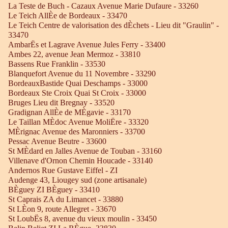
La Teste de Buch - Cazaux Avenue Marie Dufaure - 33260
Le Teich AllÈe de Bordeaux - 33470
Le Teich Centre de valorisation des dÈchets - Lieu dit "Graulin" -
33470
AmbarËs et Lagrave Avenue Jules Ferry - 33400
Ambes 22, avenue Jean Mermoz - 33810
Bassens Rue Franklin - 33530
Blanquefort Avenue du 11 Novembre - 33290
BordeauxBastide Quai Deschamps - 33000
Bordeaux Ste Croix Quai St Croix - 33000
Bruges Lieu dit Bregnay - 33520
Gradignan AllÈe de MÈgavie - 33170
Le Taillan MÈdoc Avenue MoliËre - 33320
MÈrignac Avenue des Maronniers - 33700
Pessac Avenue Beutre - 33600
St MÈdard en Jalles Avenue de Touban - 33160
Villenave d'Ornon Chemin Houcade - 33140
Andernos Rue Gustave Eiffel - ZI
Audenge 43, Liougey sud (zone artisanale)
BÈguey ZI BÈguey - 33410
St Caprais ZA du Limancet - 33880
St LÈon 9, route Allegret - 33670
St LoubËs 8, avenue du vieux moulin - 33450