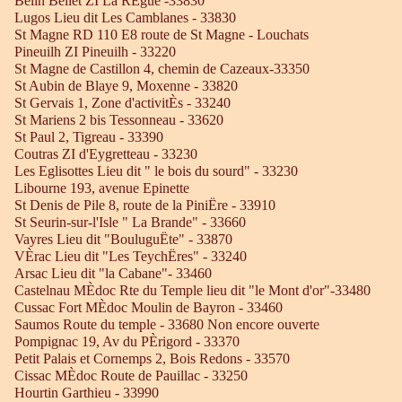
Belin Beliet ZI La RÈgue -33830
Lugos Lieu dit Les Camblanes - 33830
St Magne RD 110 E8 route de St Magne - Louchats
Pineuilh ZI Pineuilh - 33220
St Magne de Castillon 4, chemin de Cazeaux-33350
St Aubin de Blaye 9, Moxenne - 33820
St Gervais 1, Zone d'activitÈs - 33240
St Mariens 2 bis Tessonneau - 33620
St Paul 2, Tigreau - 33390
Coutras ZI d'Eygretteau - 33230
Les Eglisottes Lieu dit " le bois du sourd" - 33230
Libourne 193, avenue Epinette
St Denis de Pile 8, route de la PiniËre - 33910
St Seurin-sur-l'Isle " La Brande" - 33660
Vayres Lieu dit "BouluguËte" - 33870
VÈrac Lieu dit "Les TeychËres" - 33240
Arsac Lieu dit "la Cabane"- 33460
Castelnau MÈdoc Rte du Temple lieu dit "le Mont d'or"-33480
Cussac Fort MÈdoc Moulin de Bayron - 33460
Saumos Route du temple - 33680 Non encore ouverte
Pompignac 19, Av du PÈrigord - 33370
Petit Palais et Cornemps 2, Bois Redons - 33570
Cissac MÈdoc Route de Pauillac - 33250
Hourtin Garthieu - 33990