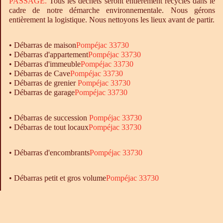
PASSAGE.
Tous les déchets seront entièrement recyclés dans le
cadre de notre démarche environnementale. Nous gérons
entièrement la logistique. Nous nettoyons les lieux avant de partir.
•
Débarras
de maison
Pompéjac 33730
•
Débarras
d'appartement
Pompéjac 33730
•
Débarras
d'immeuble
Pompéjac 33730
•
Débarras
de Cave
Pompéjac 33730
•
Débarras
de grenier
Pompéjac 33730
•
Débarras
de garage
Pompéjac 33730
• Débarras de succession
Pompéjac 33730
• Débarras de tout locaux
Pompéjac 33730
•
Débarras
d'encombrants
Pompéjac 33730
• Débarras petit et gros volume
Pompéjac 33730