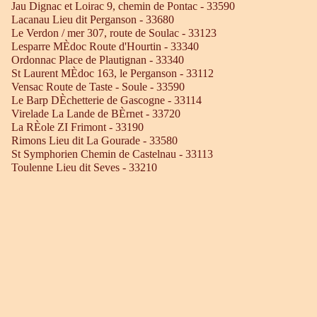
Jau Dignac et Loirac 9, chemin de Pontac - 33590
Lacanau Lieu dit Perganson - 33680
Le Verdon / mer 307, route de Soulac - 33123
Lesparre MÈdoc Route d'Hourtin - 33340
Ordonnac Place de Plautignan - 33340
St Laurent MÈdoc 163, le Perganson - 33112
Vensac Route de Taste - Soule - 33590
Le Barp DÈchetterie de Gascogne - 33114
Virelade La Lande de BÈrnet - 33720
La RÈole ZI Frimont - 33190
Rimons Lieu dit La Gourade - 33580
St Symphorien Chemin de Castelnau - 33113
Toulenne Lieu dit Seves - 33210