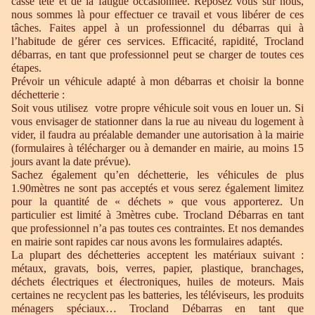
casse tête et de la fatigue occasionnée. Reposez vous sur nous,
nous sommes là pour effectuer ce travail et vous libérer de ces
tâches. Faites appel à un professionnel du débarras qui à
l’habitude de gérer ces services. Efficacité, rapidité, Trocland
débarras, en tant que professionnel peut se charger de toutes ces
étapes.
Prévoir un véhicule adapté à mon débarras et choisir la bonne
déchetterie :
Soit vous utilisez votre propre véhicule soit vous en louer un. Si
vous envisager de stationner dans la rue au niveau du logement à
vider, il faudra au préalable demander une autorisation à la mairie
(formulaires à télécharger ou à demander en mairie, au moins 15
jours avant la date prévue).
Sachez également qu’en déchetterie, les véhicules de plus
1.90mètres ne sont pas acceptés et vous serez également limitez
pour la quantité de « déchets » que vous apporterez. Un
particulier est limité à 3mètres cube. Trocland Débarras en tant
que professionnel n’a pas toutes ces contraintes. Et nos demandes
en mairie sont rapides car nous avons les formulaires adaptés.
La plupart des déchetteries acceptent les matériaux suivant :
métaux, gravats, bois, verres, papier, plastique, branchages,
déchets électriques et électroniques, huiles de moteurs. Mais
certaines ne recyclent pas les batteries, les téléviseurs, les produits
ménagers spéciaux… Trocland Débarras en tant que