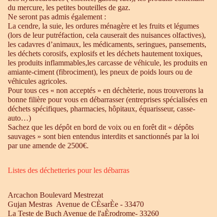
du mercure, les petites bouteilles de gaz.
Ne seront pas admis également :
La cendre, la suie, les ordures ménagère et les fruits et légumes
(lors de leur putréfaction, cela causerait des nuisances olfactives),
les cadavres d’animaux, les médicaments, seringues, pansements,
les déchets corosifs, explosifs et les déchets hautement toxiques,
les produits inflammables,les carcasse de véhicule, les produits en
amiante-ciment (fibrociment), les pneux de poids lours ou de
véhicules agricoles.
Pour tous ces « non acceptés » en déchèterie, nous trouverons la
bonne filière pour vous en débarrasser (entreprises spécialisées en
déchets spécifiques, pharmacies, hôpitaux, équarisseur, casse-
auto…)
Sachez que les dépôt en bord de voix ou en forêt dit « dépôts
sauvages » sont bien entendus interdits et sanctionnés par la loi
par une amende de 2500€.
Listes des déchetteries pour les débarras
Arcachon Boulevard Mestrezat
Gujan Mestras Avenue de CÈsarÈe - 33470
La Teste de Buch Avenue de l'aÈrodrome- 33260