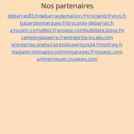
Nos partenaires
debarras83.fr
debarrasdemaison.fr
trocland.fr
yoys.fr
bazardesmarques.fr
brocante-debarras.fr
a-toulon.com
allbiz.fr
annexx.com
bulkdata.io
bye.fyi
campingauxerre.fr
entreprise-locale.com
entreprise.one
horairesdouverture24.fr
hotfrog.fr
magasin.tel
mappy.com
mygarages.fr
nosavis.com
urlmetriques.co
yakeo.com