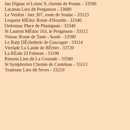
Jau Dignac et Loirac 9, chemin de Pontac - 33590
Lacanau Lieu dit Perganson - 33680
Le Verdon / mer 307, route de Soulac - 33123
Lesparre MÈdoc Route d'Hourtin - 33340
Ordonnac Place de Plautignan - 33340
St Laurent MÈdoc 163, le Perganson - 33112
Vensac Route de Taste - Soule - 33590
Le Barp DÈchetterie de Gascogne - 33114
Virelade La Lande de BÈrnet - 33720
La RÈole ZI Frimont - 33190
Rimons Lieu dit La Gourade - 33580
St Symphorien Chemin de Castelnau - 33113
Toulenne Lieu dit Seves - 33210