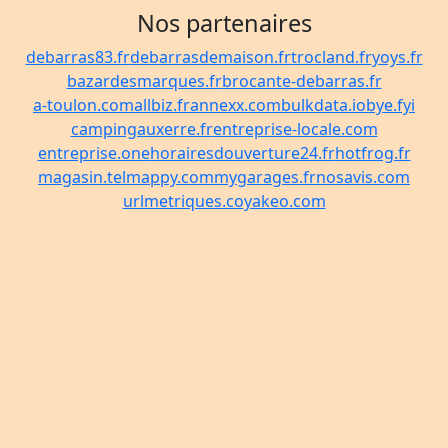
Nos partenaires
debarras83.fr
debarrasdemaison.fr
trocland.fr
yoys.fr
bazardesmarques.fr
brocante-debarras.fr
a-toulon.com
allbiz.fr
annexx.com
bulkdata.io
bye.fyi
campingauxerre.fr
entreprise-locale.com
entreprise.one
horairesdouverture24.fr
hotfrog.fr
magasin.tel
mappy.com
mygarages.fr
nosavis.com
urlmetriques.co
yakeo.com