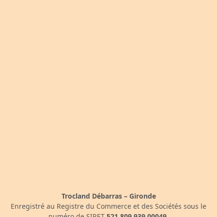
Trocland Débarras – Gironde
Enregistré au Registre du Commerce et des Sociétés sous le
numéro de SIRET
521 809 939 00049
.