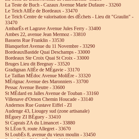
La Teste de Buch - Cazaux Avenue Marie Dufaure - 33260
Le Teich AllÈe de Bordeaux - 33470
Le Teich Centre de valorisation des dÈchets - Lieu dit "Graulin" -
33470
AmbarËs et Lagrave Avenue Jules Ferry - 33400
Ambes 22, avenue Jean Mermoz - 33810
Bassens Rue Franklin - 33530
Blanquefort Avenue du 11 Novembre - 33290
BordeauxBastide Quai Deschamps - 33000
Bordeaux Ste Croix Quai St Croix - 33000
Bruges Lieu dit Bregnay - 33520
Gradignan AllÈe de MÈgavie - 33170
Le Taillan MÈdoc Avenue MoliËre - 33320
MÈrignac Avenue des Maronniers - 33700
Pessac Avenue Beutre - 33600
St MÈdard en Jalles Avenue de Touban - 33160
Villenave d'Ornon Chemin Houcade - 33140
Andernos Rue Gustave Eiffel - ZI
Audenge 43, Liougey sud (zone artisanale)
BÈguey ZI BÈguey - 33410
St Caprais ZA du Limancet - 33880
St LÈon 9, route Allegret - 33670
St LoubËs 8, avenue du vieux moulin - 33450