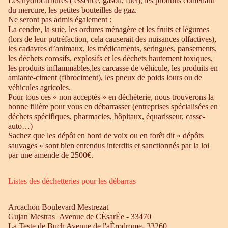
Les hydrocarbures ( essence, gasoil, fuel), les produits contenant
du mercure, les petites bouteilles de gaz.
Ne seront pas admis également :
La cendre, la suie, les ordures ménagère et les fruits et légumes
(lors de leur putréfaction, cela causerait des nuisances olfactives),
les cadavres d’animaux, les médicaments, seringues, pansements,
les déchets corosifs, explosifs et les déchets hautement toxiques,
les produits inflammables,les carcasse de véhicule, les produits en
amiante-ciment (fibrociment), les pneux de poids lours ou de
véhicules agricoles.
Pour tous ces « non acceptés » en déchèterie, nous trouverons la
bonne filière pour vous en débarrasser (entreprises spécialisées en
déchets spécifiques, pharmacies, hôpitaux, équarisseur, casse-
auto…)
Sachez que les dépôt en bord de voix ou en forêt dit « dépôts
sauvages » sont bien entendus interdits et sanctionnés par la loi
par une amende de 2500€.
Listes des déchetteries pour les débarras
Arcachon Boulevard Mestrezat
Gujan Mestras Avenue de CÈsarÈe - 33470
La Teste de Buch Avenue de l'aÈrodrome- 33260