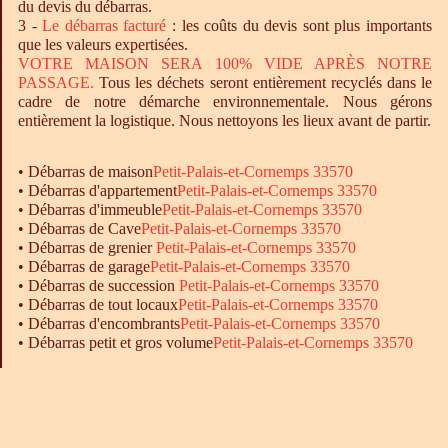
du devis du débarras.
3 -
Le
débarras
facturé
: les coûts du devis sont plus importants
que les valeurs expertisées.
VOTRE MAISON SERA 100% VIDE APRÈS NOTRE
PASSAGE.
Tous les déchets seront entièrement recyclés dans le
cadre de notre démarche environnementale. Nous gérons
entièrement la logistique. Nous nettoyons les lieux avant de partir.
•
Débarras
de maison
Petit-Palais-et-Cornemps 33570
•
Débarras
d'appartement
Petit-Palais-et-Cornemps 33570
•
Débarras
d'immeuble
Petit-Palais-et-Cornemps 33570
•
Débarras
de Cave
Petit-Palais-et-Cornemps 33570
•
Débarras
de grenier
Petit-Palais-et-Cornemps 33570
•
Débarras
de garage
Petit-Palais-et-Cornemps 33570
• Débarras de succession
Petit-Palais-et-Cornemps 33570
•
Débarras
de tout locaux
Petit-Palais-et-Cornemps 33570
•
Débarras
d'encombrants
Petit-Palais-et-Cornemps 33570
•
Débarras
petit et gros volume
Petit-Palais-et-Cornemps 33570