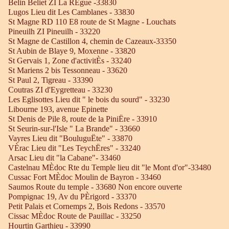
Belin Beliet ZI La RÈgue -33830
Lugos Lieu dit Les Camblanes - 33830
St Magne RD 110 E8 route de St Magne - Louchats
Pineuilh ZI Pineuilh - 33220
St Magne de Castillon 4, chemin de Cazeaux-33350
St Aubin de Blaye 9, Moxenne - 33820
St Gervais 1, Zone d'activitÈs - 33240
St Mariens 2 bis Tessonneau - 33620
St Paul 2, Tigreau - 33390
Coutras ZI d'Eygretteau - 33230
Les Eglisottes Lieu dit " le bois du sourd" - 33230
Libourne 193, avenue Epinette
St Denis de Pile 8, route de la PiniËre - 33910
St Seurin-sur-l'Isle " La Brande" - 33660
Vayres Lieu dit "BouluguËte" - 33870
VÈrac Lieu dit "Les TeychËres" - 33240
Arsac Lieu dit "la Cabane"- 33460
Castelnau MÈdoc Rte du Temple lieu dit "le Mont d'or"-33480
Cussac Fort MÈdoc Moulin de Bayron - 33460
Saumos Route du temple - 33680 Non encore ouverte
Pompignac 19, Av du PÈrigord - 33370
Petit Palais et Cornemps 2, Bois Redons - 33570
Cissac MÈdoc Route de Pauillac - 33250
Hourtin Garthieu - 33990