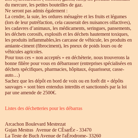
du mercure, les petites bouteilles de gaz.
Ne seront pas admis également :
La cendre, la suie, les ordures ménagère et les fruits et légumes
(lors de leur putréfaction, cela causerait des nuisances olfactives),
les cadavres d’animaux, les médicaments, seringues, pansements,
les déchets corosifs, explosifs et les déchets hautement toxiques,
les produits inflammables,les carcasse de véhicule, les produits en
amiante-ciment (fibrociment), les pneux de poids lours ou de
véhicules agricoles.
Pour tous ces « non acceptés » en déchèterie, nous trouverons la
bonne filière pour vous en débarrasser (entreprises spécialisées en
déchets spécifiques, pharmacies, hôpitaux, équarisseur, casse-
auto…)
Sachez que les dépôt en bord de voix ou en forêt dit « dépôts
sauvages » sont bien entendus interdits et sanctionnés par la loi
par une amende de 2500€.
Listes des déchetteries pour les débarras
Arcachon Boulevard Mestrezat
Gujan Mestras Avenue de CÈsarÈe - 33470
La Teste de Buch Avenue de l'aÈrodrome- 33260