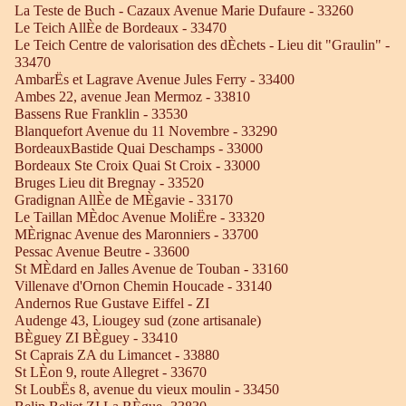
La Teste de Buch - Cazaux Avenue Marie Dufaure - 33260
Le Teich AllÈe de Bordeaux - 33470
Le Teich Centre de valorisation des dÈchets - Lieu dit "Graulin" -
33470
AmbarËs et Lagrave Avenue Jules Ferry - 33400
Ambes 22, avenue Jean Mermoz - 33810
Bassens Rue Franklin - 33530
Blanquefort Avenue du 11 Novembre - 33290
BordeauxBastide Quai Deschamps - 33000
Bordeaux Ste Croix Quai St Croix - 33000
Bruges Lieu dit Bregnay - 33520
Gradignan AllÈe de MÈgavie - 33170
Le Taillan MÈdoc Avenue MoliËre - 33320
MÈrignac Avenue des Maronniers - 33700
Pessac Avenue Beutre - 33600
St MÈdard en Jalles Avenue de Touban - 33160
Villenave d'Ornon Chemin Houcade - 33140
Andernos Rue Gustave Eiffel - ZI
Audenge 43, Liougey sud (zone artisanale)
BÈguey ZI BÈguey - 33410
St Caprais ZA du Limancet - 33880
St LÈon 9, route Allegret - 33670
St LoubËs 8, avenue du vieux moulin - 33450