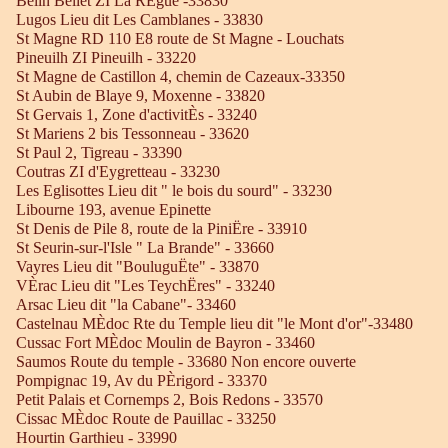
Belin Beliet ZI La RÈgue -33830
Lugos Lieu dit Les Camblanes - 33830
St Magne RD 110 E8 route de St Magne - Louchats
Pineuilh ZI Pineuilh - 33220
St Magne de Castillon 4, chemin de Cazeaux-33350
St Aubin de Blaye 9, Moxenne - 33820
St Gervais 1, Zone d'activitÈs - 33240
St Mariens 2 bis Tessonneau - 33620
St Paul 2, Tigreau - 33390
Coutras ZI d'Eygretteau - 33230
Les Eglisottes Lieu dit " le bois du sourd" - 33230
Libourne 193, avenue Epinette
St Denis de Pile 8, route de la PiniËre - 33910
St Seurin-sur-l'Isle " La Brande" - 33660
Vayres Lieu dit "BouluguËte" - 33870
VÈrac Lieu dit "Les TeychËres" - 33240
Arsac Lieu dit "la Cabane"- 33460
Castelnau MÈdoc Rte du Temple lieu dit "le Mont d'or"-33480
Cussac Fort MÈdoc Moulin de Bayron - 33460
Saumos Route du temple - 33680 Non encore ouverte
Pompignac 19, Av du PÈrigord - 33370
Petit Palais et Cornemps 2, Bois Redons - 33570
Cissac MÈdoc Route de Pauillac - 33250
Hourtin Garthieu - 33990