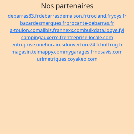
Nos partenaires
debarras83.fr
debarrasdemaison.fr
trocland.fr
yoys.fr
bazardesmarques.fr
brocante-debarras.fr
a-toulon.com
allbiz.fr
annexx.com
bulkdata.io
bye.fyi
campingauxerre.fr
entreprise-locale.com
entreprise.one
horairesdouverture24.fr
hotfrog.fr
magasin.tel
mappy.com
mygarages.fr
nosavis.com
urlmetriques.co
yakeo.com