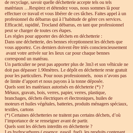
de recyclage, savoir quelle déchetterie accepte tels ou tels
matèriaux …Respirez et détendez vous, nous sommes là pour
effectuer ce travail et vous libérer de ces tâches. Faites appel à un
profesionnel du débarras qui à l’habitude de gérer ces services.
Efficacité, rapidité, Trocland débarras, en tant que professionnel
peut se charger de toutes ces étapes.
Les règles pour apporter des déchets en déchetterie :
Dans une déchetterie, des bennes réceptionnent les déchets que
vous apportez. Ces derniers doivent être triés consciencieusement
avant votre arrivée sur les lieux car pour chaque bennes
correspond un matérau.
Un particulier ne peut pas apporter plus de 3m3 et son véhicule ne
doit pas dépasser 1.90mètres. Le dépôt en déchetterie reste gratuit
pour les particuliers. Pour nous professionnels, nous n’avons pas
de limite d’apport et nous payons à la tonne déposée.
Quels sont les matèriaux autorisés en décheterie (*) ?
Métaux, gravats, bois, verres, papier, verres, plastique,
branchages, déchets électriques et électroniques, huiles de
moteurs et huiles végétales, batteries, produits ménagers spéciaux,
textiles, cartons
(*) Certaines déchetteries ne traitent pas certains déchets, d’où
l’importance de se renseigner avant de partir.
Quels sont les déchets interdits en déchetterie ?
Les hydrocarbures ( essence, gasoil, fuel), les produits contenant