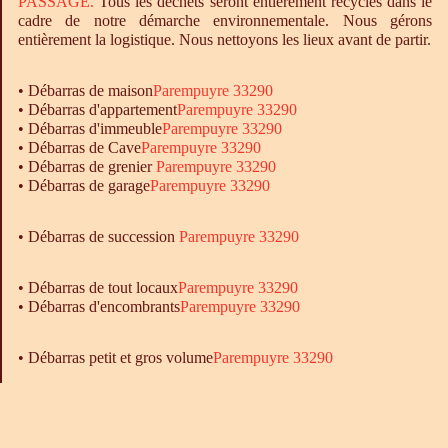
PASSAGE.
Tous les déchets seront entièrement recyclés dans le
cadre de notre démarche environnementale. Nous gérons
entièrement la logistique. Nous nettoyons les lieux avant de partir.
•
Débarras
de maison
Parempuyre 33290
•
Débarras
d'appartement
Parempuyre 33290
•
Débarras
d'immeuble
Parempuyre 33290
•
Débarras
de Cave
Parempuyre 33290
•
Débarras
de grenier
Parempuyre 33290
•
Débarras
de garage
Parempuyre 33290
• Débarras de succession
Parempuyre 33290
•
Débarras
de tout locaux
Parempuyre 33290
•
Débarras
d'encombrants
Parempuyre 33290
• Débarras petit et gros volume
Parempuyre 33290