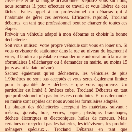
casse tête et de la fatigue occasionnée. Reposez vous sur nous,
nous sommes là pour effectuer ce travail et vous libérer de ces
tâches. Faites appel à un professionnel du débarras qui à
l’habitude de gérer ces services. Efficacité, rapidité, Trocland
débarras, en tant que professionnel peut se charger de toutes ces
étapes.
Prévoir un véhicule adapté à mon débarras et choisir la bonne
déchetterie :
Soit vous utilisez votre propre véhicule soit vous en louer un. Si
vous envisager de stationner dans la rue au niveau du logement à
vider, il faudra au préalable demander une autorisation à la mairie
(formulaires à télécharger ou à demander en mairie, au moins 15
jours avant la date prévue).
Sachez également qu’en déchetterie, les véhicules de plus
1.90mètres ne sont pas acceptés et vous serez également limitez
pour la quantité de « déchets » que vous apporterez. Un
particulier est limité à 3mètres cube. Trocland Débarras en tant
que professionnel n’a pas toutes ces contraintes. Et nos demandes
en mairie sont rapides car nous avons les formulaires adaptés.
La plupart des déchetteries acceptent les matériaux suivant :
métaux, gravats, bois, verres, papier, plastique, branchages,
déchets électriques et électroniques, huiles de moteurs. Mais
certaines ne recyclent pas les batteries, les téléviseurs, les produits
ménagers spéciaux… Trocland Débarras en tant que