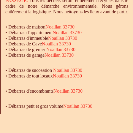
PASSAGE.
Tous les déchets seront entièrement recyclés dans le
cadre de notre démarche environnementale. Nous gérons
entièrement la logistique. Nous nettoyons les lieux avant de partir.
•
Débarras
de maison
Noaillan 33730
•
Débarras
d'appartement
Noaillan 33730
•
Débarras
d'immeuble
Noaillan 33730
•
Débarras
de Cave
Noaillan 33730
•
Débarras
de grenier
Noaillan 33730
•
Débarras
de garage
Noaillan 33730
• Débarras de succession
Noaillan 33730
• Débarras de tout locaux
Noaillan 33730
•
Débarras
d'encombrants
Noaillan 33730
• Débarras petit et gros volume
Noaillan 33730