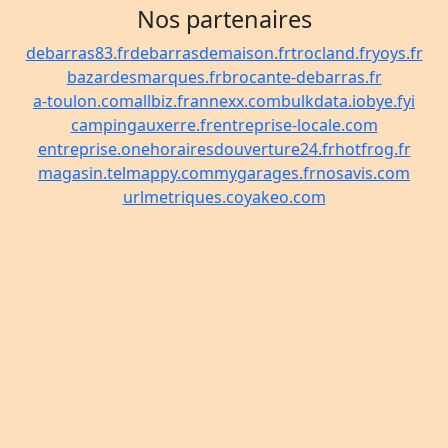
Nos partenaires
debarras83.fr
debarrasdemaison.fr
trocland.fr
yoys.fr
bazardesmarques.fr
brocante-debarras.fr
a-toulon.com
allbiz.fr
annexx.com
bulkdata.io
bye.fyi
campingauxerre.fr
entreprise-locale.com
entreprise.one
horairesdouverture24.fr
hotfrog.fr
magasin.tel
mappy.com
mygarages.fr
nosavis.com
urlmetriques.co
yakeo.com