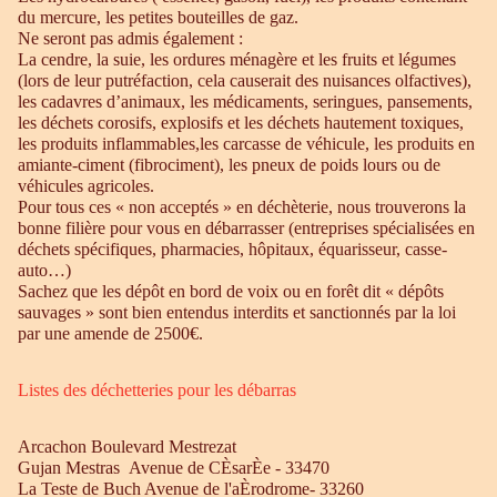
du mercure, les petites bouteilles de gaz.
Ne seront pas admis également :
La cendre, la suie, les ordures ménagère et les fruits et légumes
(lors de leur putréfaction, cela causerait des nuisances olfactives),
les cadavres d’animaux, les médicaments, seringues, pansements,
les déchets corosifs, explosifs et les déchets hautement toxiques,
les produits inflammables,les carcasse de véhicule, les produits en
amiante-ciment (fibrociment), les pneux de poids lours ou de
véhicules agricoles.
Pour tous ces « non acceptés » en déchèterie, nous trouverons la
bonne filière pour vous en débarrasser (entreprises spécialisées en
déchets spécifiques, pharmacies, hôpitaux, équarisseur, casse-
auto…)
Sachez que les dépôt en bord de voix ou en forêt dit « dépôts
sauvages » sont bien entendus interdits et sanctionnés par la loi
par une amende de 2500€.
Listes des déchetteries pour les débarras
Arcachon Boulevard Mestrezat
Gujan Mestras Avenue de CÈsarÈe - 33470
La Teste de Buch Avenue de l'aÈrodrome- 33260