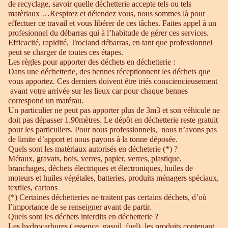
de recyclage, savoir quelle déchetterie accepte tels ou tels
matèriaux …Respirez et détendez vous, nous sommes là pour
effectuer ce travail et vous libérer de ces tâches. Faites appel à un
profesionnel du débarras qui à l’habitude de gérer ces services.
Efficacité, rapidité, Trocland débarras, en tant que professionnel
peut se charger de toutes ces étapes.
Les règles pour apporter des déchets en déchetterie :
Dans une déchetterie, des bennes réceptionnent les déchets que
vous apportez. Ces derniers doivent être triés consciencieusement
avant votre arrivée sur les lieux car pour chaque bennes
correspond un matérau.
Un particulier ne peut pas apporter plus de 3m3 et son véhicule ne
doit pas dépasser 1.90mètres. Le dépôt en déchetterie reste gratuit
pour les particuliers. Pour nous professionnels, nous n’avons pas
de limite d’apport et nous payons à la tonne déposée.
Quels sont les matèriaux autorisés en décheterie (*) ?
Métaux, gravats, bois, verres, papier, verres, plastique,
branchages, déchets électriques et électroniques, huiles de
moteurs et huiles végétales, batteries, produits ménagers spéciaux,
textiles, cartons
(*) Certaines déchetteries ne traitent pas certains déchets, d’où
l’importance de se renseigner avant de partir.
Quels sont les déchets interdits en déchetterie ?
Les hydrocarbures ( essence, gasoil, fuel), les produits contenant