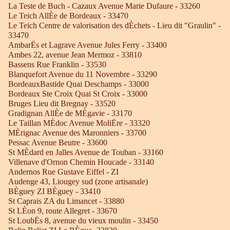
La Teste de Buch - Cazaux Avenue Marie Dufaure - 33260
Le Teich AllÈe de Bordeaux - 33470
Le Teich Centre de valorisation des dÈchets - Lieu dit "Graulin" -
33470
AmbarËs et Lagrave Avenue Jules Ferry - 33400
Ambes 22, avenue Jean Mermoz - 33810
Bassens Rue Franklin - 33530
Blanquefort Avenue du 11 Novembre - 33290
BordeauxBastide Quai Deschamps - 33000
Bordeaux Ste Croix Quai St Croix - 33000
Bruges Lieu dit Bregnay - 33520
Gradignan AllÈe de MÈgavie - 33170
Le Taillan MÈdoc Avenue MoliËre - 33320
MÈrignac Avenue des Maronniers - 33700
Pessac Avenue Beutre - 33600
St MÈdard en Jalles Avenue de Touban - 33160
Villenave d'Ornon Chemin Houcade - 33140
Andernos Rue Gustave Eiffel - ZI
Audenge 43, Liougey sud (zone artisanale)
BÈguey ZI BÈguey - 33410
St Caprais ZA du Limancet - 33880
St LÈon 9, route Allegret - 33670
St LoubËs 8, avenue du vieux moulin - 33450