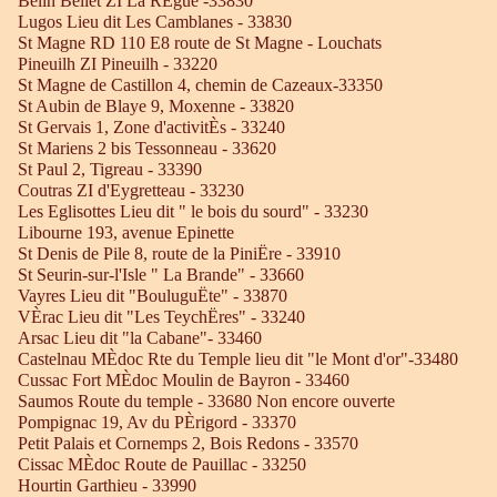
Belin Beliet ZI La RÈgue -33830
Lugos Lieu dit Les Camblanes - 33830
St Magne RD 110 E8 route de St Magne - Louchats
Pineuilh ZI Pineuilh - 33220
St Magne de Castillon 4, chemin de Cazeaux-33350
St Aubin de Blaye 9, Moxenne - 33820
St Gervais 1, Zone d'activitÈs - 33240
St Mariens 2 bis Tessonneau - 33620
St Paul 2, Tigreau - 33390
Coutras ZI d'Eygretteau - 33230
Les Eglisottes Lieu dit " le bois du sourd" - 33230
Libourne 193, avenue Epinette
St Denis de Pile 8, route de la PiniËre - 33910
St Seurin-sur-l'Isle " La Brande" - 33660
Vayres Lieu dit "BouluguËte" - 33870
VÈrac Lieu dit "Les TeychËres" - 33240
Arsac Lieu dit "la Cabane"- 33460
Castelnau MÈdoc Rte du Temple lieu dit "le Mont d'or"-33480
Cussac Fort MÈdoc Moulin de Bayron - 33460
Saumos Route du temple - 33680 Non encore ouverte
Pompignac 19, Av du PÈrigord - 33370
Petit Palais et Cornemps 2, Bois Redons - 33570
Cissac MÈdoc Route de Pauillac - 33250
Hourtin Garthieu - 33990