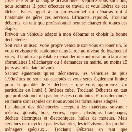
casse tête et de la fatigue occasionnée. Reposez vous sur nous,
nous sommes là pour effectuer ce travail et vous libérer de ces
tâches. Faites appel à un professionnel du débarras qui à
l’habitude de gérer ces services. Efficacité, rapidité, Trocland
débarras, en tant que professionnel peut se charger de toutes ces
étapes.
Prévoir un véhicule adapté à mon débarras et choisir la bonne
déchetterie :
Soit vous utilisez votre propre véhicule soit vous en louer un. Si
vous envisager de stationner dans la rue au niveau du logement à
vider, il faudra au préalable demander une autorisation à la mairie
(formulaires à télécharger ou à demander en mairie, au moins 15
jours avant la date prévue).
Sachez également qu’en déchetterie, les véhicules de plus
1.90mètres ne sont pas acceptés et vous serez également limitez
pour la quantité de « déchets » que vous apporterez. Un
particulier est limité à 3mètres cube. Trocland Débarras en tant
que professionnel n’a pas toutes ces contraintes. Et nos demandes
en mairie sont rapides car nous avons les formulaires adaptés.
La plupart des déchetteries acceptent les matériaux suivant :
métaux, gravats, bois, verres, papier, plastique, branchages,
déchets électriques et électroniques, huiles de moteurs. Mais
certaines ne recyclent pas les batteries, les téléviseurs, les produits
ménagers spéciaux… Trocland Débarras en tant que