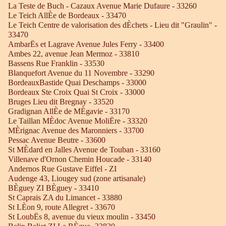
La Teste de Buch - Cazaux Avenue Marie Dufaure - 33260
Le Teich AllÈe de Bordeaux - 33470
Le Teich Centre de valorisation des dÈchets - Lieu dit "Graulin" -
33470
AmbarËs et Lagrave Avenue Jules Ferry - 33400
Ambes 22, avenue Jean Mermoz - 33810
Bassens Rue Franklin - 33530
Blanquefort Avenue du 11 Novembre - 33290
BordeauxBastide Quai Deschamps - 33000
Bordeaux Ste Croix Quai St Croix - 33000
Bruges Lieu dit Bregnay - 33520
Gradignan AllÈe de MÈgavie - 33170
Le Taillan MÈdoc Avenue MoliËre - 33320
MÈrignac Avenue des Maronniers - 33700
Pessac Avenue Beutre - 33600
St MÈdard en Jalles Avenue de Touban - 33160
Villenave d'Ornon Chemin Houcade - 33140
Andernos Rue Gustave Eiffel - ZI
Audenge 43, Liougey sud (zone artisanale)
BÈguey ZI BÈguey - 33410
St Caprais ZA du Limancet - 33880
St LÈon 9, route Allegret - 33670
St LoubËs 8, avenue du vieux moulin - 33450