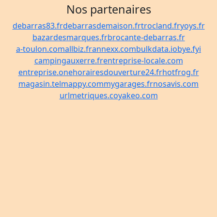
Nos partenaires
debarras83.fr
debarrasdemaison.fr
trocland.fr
yoys.fr
bazardesmarques.fr
brocante-debarras.fr
a-toulon.com
allbiz.fr
annexx.com
bulkdata.io
bye.fyi
campingauxerre.fr
entreprise-locale.com
entreprise.one
horairesdouverture24.fr
hotfrog.fr
magasin.tel
mappy.com
mygarages.fr
nosavis.com
urlmetriques.co
yakeo.com