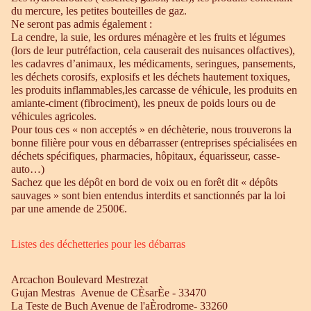
du mercure, les petites bouteilles de gaz.
Ne seront pas admis également :
La cendre, la suie, les ordures ménagère et les fruits et légumes
(lors de leur putréfaction, cela causerait des nuisances olfactives),
les cadavres d’animaux, les médicaments, seringues, pansements,
les déchets corosifs, explosifs et les déchets hautement toxiques,
les produits inflammables,les carcasse de véhicule, les produits en
amiante-ciment (fibrociment), les pneux de poids lours ou de
véhicules agricoles.
Pour tous ces « non acceptés » en déchèterie, nous trouverons la
bonne filière pour vous en débarrasser (entreprises spécialisées en
déchets spécifiques, pharmacies, hôpitaux, équarisseur, casse-
auto…)
Sachez que les dépôt en bord de voix ou en forêt dit « dépôts
sauvages » sont bien entendus interdits et sanctionnés par la loi
par une amende de 2500€.
Listes des déchetteries pour les débarras
Arcachon Boulevard Mestrezat
Gujan Mestras Avenue de CÈsarÈe - 33470
La Teste de Buch Avenue de l'aÈrodrome- 33260