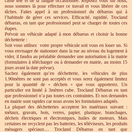
casse tête et de la fatigue occasionnée. Reposez vous sur nous,
nous sommes là pour effectuer ce travail et vous libérer de ces
tâches. Faites appel à un professionnel du débarras qui à
l’habitude de gérer ces services. Efficacité, rapidité, Trocland
débarras, en tant que professionnel peut se charger de toutes ces
étapes.
Prévoir un véhicule adapté à mon débarras et choisir la bonne
déchetterie :
Soit vous utilisez votre propre véhicule soit vous en louer un. Si
vous envisager de stationner dans la rue au niveau du logement à
vider, il faudra au préalable demander une autorisation à la mairie
(formulaires à télécharger ou à demander en mairie, au moins 15
jours avant la date prévue).
Sachez également qu’en déchetterie, les véhicules de plus
1.90mètres ne sont pas acceptés et vous serez également limitez
pour la quantité de « déchets » que vous apporterez. Un
particulier est limité à 3mètres cube. Trocland Débarras en tant
que professionnel n’a pas toutes ces contraintes. Et nos demandes
en mairie sont rapides car nous avons les formulaires adaptés.
La plupart des déchetteries acceptent les matériaux suivant :
métaux, gravats, bois, verres, papier, plastique, branchages,
déchets électriques et électroniques, huiles de moteurs. Mais
certaines ne recyclent pas les batteries, les téléviseurs, les produits
ménagers spéciaux… Trocland Débarras en tant que