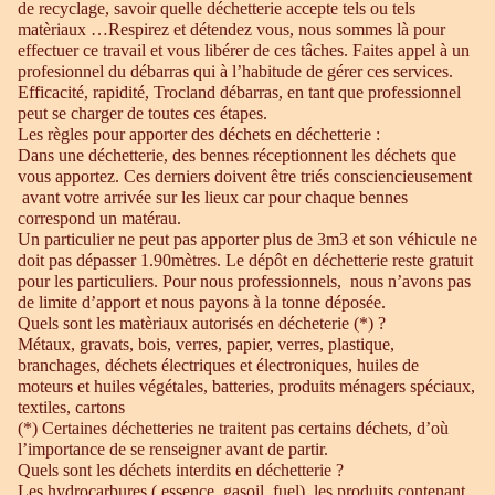
de recyclage, savoir quelle déchetterie accepte tels ou tels
matèriaux …Respirez et détendez vous, nous sommes là pour
effectuer ce travail et vous libérer de ces tâches. Faites appel à un
profesionnel du débarras qui à l’habitude de gérer ces services.
Efficacité, rapidité, Trocland débarras, en tant que professionnel
peut se charger de toutes ces étapes.
Les règles pour apporter des déchets en déchetterie :
Dans une déchetterie, des bennes réceptionnent les déchets que
vous apportez. Ces derniers doivent être triés consciencieusement
avant votre arrivée sur les lieux car pour chaque bennes
correspond un matérau.
Un particulier ne peut pas apporter plus de 3m3 et son véhicule ne
doit pas dépasser 1.90mètres. Le dépôt en déchetterie reste gratuit
pour les particuliers. Pour nous professionnels, nous n’avons pas
de limite d’apport et nous payons à la tonne déposée.
Quels sont les matèriaux autorisés en décheterie (*) ?
Métaux, gravats, bois, verres, papier, verres, plastique,
branchages, déchets électriques et électroniques, huiles de
moteurs et huiles végétales, batteries, produits ménagers spéciaux,
textiles, cartons
(*) Certaines déchetteries ne traitent pas certains déchets, d’où
l’importance de se renseigner avant de partir.
Quels sont les déchets interdits en déchetterie ?
Les hydrocarbures ( essence, gasoil, fuel), les produits contenant