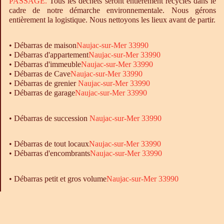
PASSAGE.
Tous les déchets seront entièrement recyclés dans le
cadre de notre démarche environnementale. Nous gérons
entièrement la logistique. Nous nettoyons les lieux avant de partir.
•
Débarras
de maison
Naujac-sur-Mer 33990
•
Débarras
d'appartement
Naujac-sur-Mer 33990
•
Débarras
d'immeuble
Naujac-sur-Mer 33990
•
Débarras
de Cave
Naujac-sur-Mer 33990
•
Débarras
de grenier
Naujac-sur-Mer 33990
•
Débarras
de garage
Naujac-sur-Mer 33990
• Débarras de succession
Naujac-sur-Mer 33990
•
Débarras
de tout locaux
Naujac-sur-Mer 33990
•
Débarras
d'encombrants
Naujac-sur-Mer 33990
• Débarras petit et gros volume
Naujac-sur-Mer 33990