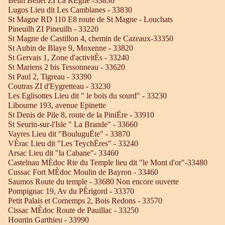
Belin Beliet ZI La RÈgue -33830
Lugos Lieu dit Les Camblanes - 33830
St Magne RD 110 E8 route de St Magne - Louchats
Pineuilh ZI Pineuilh - 33220
St Magne de Castillon 4, chemin de Cazeaux-33350
St Aubin de Blaye 9, Moxenne - 33820
St Gervais 1, Zone d'activitÈs - 33240
St Mariens 2 bis Tessonneau - 33620
St Paul 2, Tigreau - 33390
Coutras ZI d'Eygretteau - 33230
Les Eglisottes Lieu dit " le bois du sourd" - 33230
Libourne 193, avenue Epinette
St Denis de Pile 8, route de la PiniËre - 33910
St Seurin-sur-l'Isle " La Brande" - 33660
Vayres Lieu dit "BouluguËte" - 33870
VÈrac Lieu dit "Les TeychËres" - 33240
Arsac Lieu dit "la Cabane"- 33460
Castelnau MÈdoc Rte du Temple lieu dit "le Mont d'or"-33480
Cussac Fort MÈdoc Moulin de Bayron - 33460
Saumos Route du temple - 33680 Non encore ouverte
Pompignac 19, Av du PÈrigord - 33370
Petit Palais et Cornemps 2, Bois Redons - 33570
Cissac MÈdoc Route de Pauillac - 33250
Hourtin Garthieu - 33990