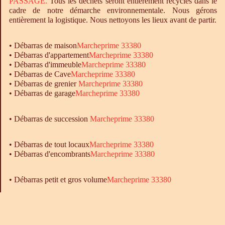
PASSAGE.
Tous les déchets seront entièrement recyclés dans le
cadre de notre démarche environnementale. Nous gérons
entièrement la logistique. Nous nettoyons les lieux avant de partir.
•
Débarras
de maison
Marcheprime 33380
•
Débarras
d'appartement
Marcheprime 33380
•
Débarras
d'immeuble
Marcheprime 33380
•
Débarras
de Cave
Marcheprime 33380
•
Débarras
de grenier
Marcheprime 33380
•
Débarras
de garage
Marcheprime 33380
• Débarras de succession
Marcheprime 33380
•
Débarras
de tout locaux
Marcheprime 33380
•
Débarras
d'encombrants
Marcheprime 33380
• Débarras petit et gros volume
Marcheprime 33380