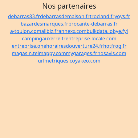
Nos partenaires
debarras83.fr
debarrasdemaison.fr
trocland.fr
yoys.fr
bazardesmarques.fr
brocante-debarras.fr
a-toulon.com
allbiz.fr
annexx.com
bulkdata.io
bye.fyi
campingauxerre.fr
entreprise-locale.com
entreprise.one
horairesdouverture24.fr
hotfrog.fr
magasin.tel
mappy.com
mygarages.fr
nosavis.com
urlmetriques.co
yakeo.com