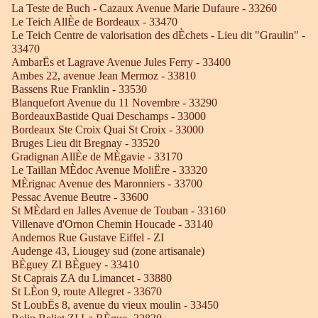
La Teste de Buch - Cazaux Avenue Marie Dufaure - 33260
Le Teich AllÈe de Bordeaux - 33470
Le Teich Centre de valorisation des dÈchets - Lieu dit "Graulin" -
33470
AmbarËs et Lagrave Avenue Jules Ferry - 33400
Ambes 22, avenue Jean Mermoz - 33810
Bassens Rue Franklin - 33530
Blanquefort Avenue du 11 Novembre - 33290
BordeauxBastide Quai Deschamps - 33000
Bordeaux Ste Croix Quai St Croix - 33000
Bruges Lieu dit Bregnay - 33520
Gradignan AllÈe de MÈgavie - 33170
Le Taillan MÈdoc Avenue MoliËre - 33320
MÈrignac Avenue des Maronniers - 33700
Pessac Avenue Beutre - 33600
St MÈdard en Jalles Avenue de Touban - 33160
Villenave d'Ornon Chemin Houcade - 33140
Andernos Rue Gustave Eiffel - ZI
Audenge 43, Liougey sud (zone artisanale)
BÈguey ZI BÈguey - 33410
St Caprais ZA du Limancet - 33880
St LÈon 9, route Allegret - 33670
St LoubËs 8, avenue du vieux moulin - 33450