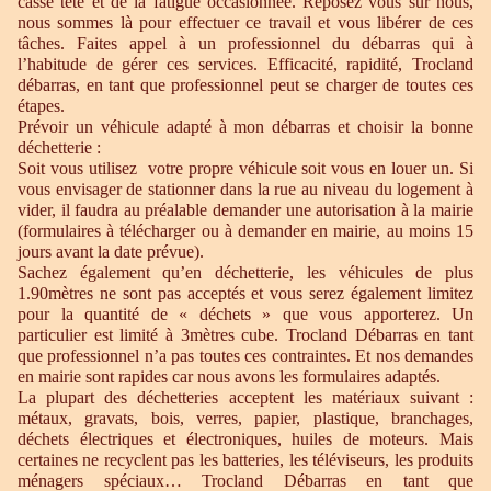
casse tête et de la fatigue occasionnée. Reposez vous sur nous,
nous sommes là pour effectuer ce travail et vous libérer de ces
tâches. Faites appel à un professionnel du débarras qui à
l’habitude de gérer ces services. Efficacité, rapidité, Trocland
débarras, en tant que professionnel peut se charger de toutes ces
étapes.
Prévoir un véhicule adapté à mon débarras et choisir la bonne
déchetterie :
Soit vous utilisez votre propre véhicule soit vous en louer un. Si
vous envisager de stationner dans la rue au niveau du logement à
vider, il faudra au préalable demander une autorisation à la mairie
(formulaires à télécharger ou à demander en mairie, au moins 15
jours avant la date prévue).
Sachez également qu’en déchetterie, les véhicules de plus
1.90mètres ne sont pas acceptés et vous serez également limitez
pour la quantité de « déchets » que vous apporterez. Un
particulier est limité à 3mètres cube. Trocland Débarras en tant
que professionnel n’a pas toutes ces contraintes. Et nos demandes
en mairie sont rapides car nous avons les formulaires adaptés.
La plupart des déchetteries acceptent les matériaux suivant :
métaux, gravats, bois, verres, papier, plastique, branchages,
déchets électriques et électroniques, huiles de moteurs. Mais
certaines ne recyclent pas les batteries, les téléviseurs, les produits
ménagers spéciaux… Trocland Débarras en tant que