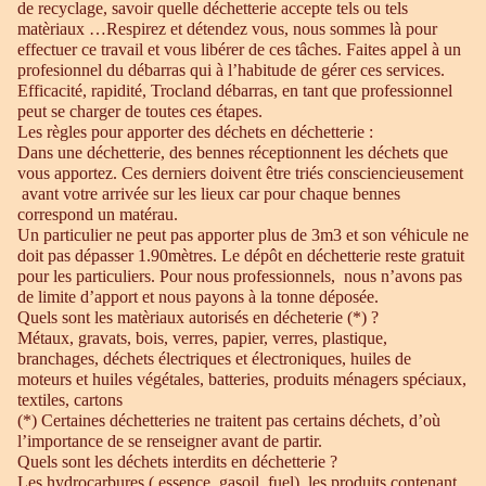
de recyclage, savoir quelle déchetterie accepte tels ou tels
matèriaux …Respirez et détendez vous, nous sommes là pour
effectuer ce travail et vous libérer de ces tâches. Faites appel à un
profesionnel du débarras qui à l’habitude de gérer ces services.
Efficacité, rapidité, Trocland débarras, en tant que professionnel
peut se charger de toutes ces étapes.
Les règles pour apporter des déchets en déchetterie :
Dans une déchetterie, des bennes réceptionnent les déchets que
vous apportez. Ces derniers doivent être triés consciencieusement
avant votre arrivée sur les lieux car pour chaque bennes
correspond un matérau.
Un particulier ne peut pas apporter plus de 3m3 et son véhicule ne
doit pas dépasser 1.90mètres. Le dépôt en déchetterie reste gratuit
pour les particuliers. Pour nous professionnels, nous n’avons pas
de limite d’apport et nous payons à la tonne déposée.
Quels sont les matèriaux autorisés en décheterie (*) ?
Métaux, gravats, bois, verres, papier, verres, plastique,
branchages, déchets électriques et électroniques, huiles de
moteurs et huiles végétales, batteries, produits ménagers spéciaux,
textiles, cartons
(*) Certaines déchetteries ne traitent pas certains déchets, d’où
l’importance de se renseigner avant de partir.
Quels sont les déchets interdits en déchetterie ?
Les hydrocarbures ( essence, gasoil, fuel), les produits contenant