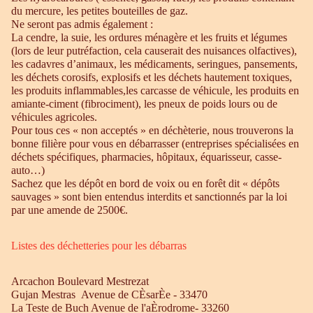
du mercure, les petites bouteilles de gaz.
Ne seront pas admis également :
La cendre, la suie, les ordures ménagère et les fruits et légumes
(lors de leur putréfaction, cela causerait des nuisances olfactives),
les cadavres d’animaux, les médicaments, seringues, pansements,
les déchets corosifs, explosifs et les déchets hautement toxiques,
les produits inflammables,les carcasse de véhicule, les produits en
amiante-ciment (fibrociment), les pneux de poids lours ou de
véhicules agricoles.
Pour tous ces « non acceptés » en déchèterie, nous trouverons la
bonne filière pour vous en débarrasser (entreprises spécialisées en
déchets spécifiques, pharmacies, hôpitaux, équarisseur, casse-
auto…)
Sachez que les dépôt en bord de voix ou en forêt dit « dépôts
sauvages » sont bien entendus interdits et sanctionnés par la loi
par une amende de 2500€.
Listes des déchetteries pour les débarras
Arcachon Boulevard Mestrezat
Gujan Mestras Avenue de CÈsarÈe - 33470
La Teste de Buch Avenue de l'aÈrodrome- 33260