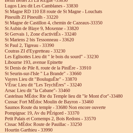
Belin Beliet ZI La RÈgue -33830
Lugos Lieu dit Les Camblanes - 33830
St Magne RD 110 E8 route de St Magne - Louchats
Pineuilh ZI Pineuilh - 33220
St Magne de Castillon 4, chemin de Cazeaux-33350
St Aubin de Blaye 9, Moxenne - 33820
St Gervais 1, Zone d'activitÈs - 33240
St Mariens 2 bis Tessonneau - 33620
St Paul 2, Tigreau - 33390
Coutras ZI d'Eygretteau - 33230
Les Eglisottes Lieu dit " le bois du sourd" - 33230
Libourne 193, avenue Epinette
St Denis de Pile 8, route de la PiniËre - 33910
St Seurin-sur-l'Isle " La Brande" - 33660
Vayres Lieu dit "BouluguËte" - 33870
VÈrac Lieu dit "Les TeychËres" - 33240
Arsac Lieu dit "la Cabane"- 33460
Castelnau MÈdoc Rte du Temple lieu dit "le Mont d'or"-33480
Cussac Fort MÈdoc Moulin de Bayron - 33460
Saumos Route du temple - 33680 Non encore ouverte
Pompignac 19, Av du PÈrigord - 33370
Petit Palais et Cornemps 2, Bois Redons - 33570
Cissac MÈdoc Route de Pauillac - 33250
Hourtin Garthieu - 33990