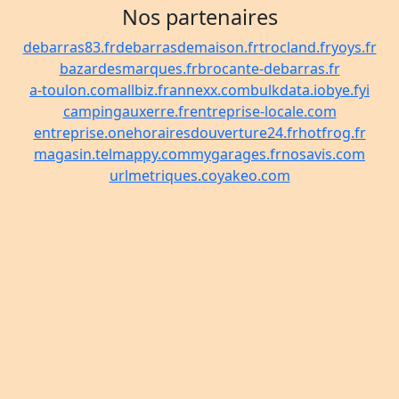
Nos partenaires
debarras83.fr
debarrasdemaison.fr
trocland.fr
yoys.fr
bazardesmarques.fr
brocante-debarras.fr
a-toulon.com
allbiz.fr
annexx.com
bulkdata.io
bye.fyi
campingauxerre.fr
entreprise-locale.com
entreprise.one
horairesdouverture24.fr
hotfrog.fr
magasin.tel
mappy.com
mygarages.fr
nosavis.com
urlmetriques.co
yakeo.com