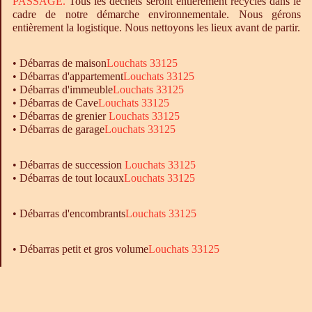
PASSAGE.
Tous les déchets seront entièrement recyclés dans le
cadre de notre démarche environnementale. Nous gérons
entièrement la logistique. Nous nettoyons les lieux avant de partir.
•
Débarras
de maison
Louchats 33125
•
Débarras
d'appartement
Louchats 33125
•
Débarras
d'immeuble
Louchats 33125
•
Débarras
de Cave
Louchats 33125
•
Débarras
de grenier
Louchats 33125
•
Débarras
de garage
Louchats 33125
• Débarras de succession
Louchats 33125
• Débarras de tout locaux
Louchats 33125
•
Débarras
d'encombrants
Louchats 33125
• Débarras petit et gros volume
Louchats 33125