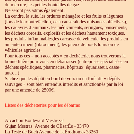
du mercure, les petites bouteilles de gaz.
Ne seront pas admis également :
La cendre, la suie, les ordures ménagère et les fruits et légumes
(lors de leur putréfaction, cela causerait des nuisances olfactives),
les cadavres d’animaux, les médicaments, seringues, pansements,
les déchets corosifs, explosifs et les déchets hautement toxiques,
les produits inflammables,les carcasse de véhicule, les produits en
amiante-ciment (fibrociment), les pneux de poids lours ou de
véhicules agricoles.
Pour tous ces « non acceptés » en déchèterie, nous trouverons la
bonne filière pour vous en débarrasser (entreprises spécialisées en
déchets spécifiques, pharmacies, hôpitaux, équarisseur, casse-
auto…)
Sachez que les dépôt en bord de voix ou en forêt dit « dépôts
sauvages » sont bien entendus interdits et sanctionnés par la loi
par une amende de 2500€.
Listes des déchetteries pour les débarras
Arcachon Boulevard Mestrezat
Gujan Mestras Avenue de CÈsarÈe - 33470
La Teste de Buch Avenue de l'aÈrodrome- 33260