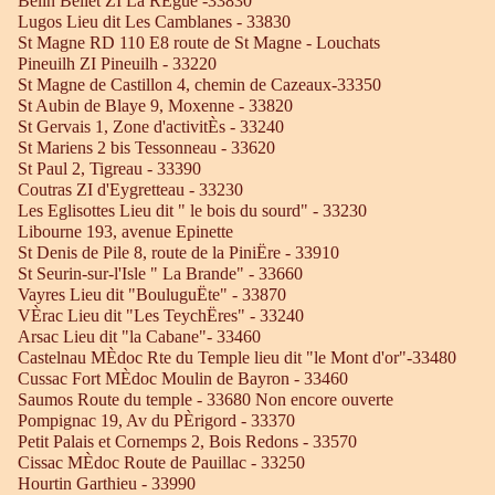
Belin Beliet ZI La RÈgue -33830
Lugos Lieu dit Les Camblanes - 33830
St Magne RD 110 E8 route de St Magne - Louchats
Pineuilh ZI Pineuilh - 33220
St Magne de Castillon 4, chemin de Cazeaux-33350
St Aubin de Blaye 9, Moxenne - 33820
St Gervais 1, Zone d'activitÈs - 33240
St Mariens 2 bis Tessonneau - 33620
St Paul 2, Tigreau - 33390
Coutras ZI d'Eygretteau - 33230
Les Eglisottes Lieu dit " le bois du sourd" - 33230
Libourne 193, avenue Epinette
St Denis de Pile 8, route de la PiniËre - 33910
St Seurin-sur-l'Isle " La Brande" - 33660
Vayres Lieu dit "BouluguËte" - 33870
VÈrac Lieu dit "Les TeychËres" - 33240
Arsac Lieu dit "la Cabane"- 33460
Castelnau MÈdoc Rte du Temple lieu dit "le Mont d'or"-33480
Cussac Fort MÈdoc Moulin de Bayron - 33460
Saumos Route du temple - 33680 Non encore ouverte
Pompignac 19, Av du PÈrigord - 33370
Petit Palais et Cornemps 2, Bois Redons - 33570
Cissac MÈdoc Route de Pauillac - 33250
Hourtin Garthieu - 33990