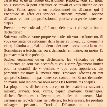
casse tête et de la fatigue occasionnée. Reposez vous sur nous,
nous sommes là pour effectuer ce travail et vous libérer de ces
tâches. Faites appel à un professionnel du débarras qui à
l’habitude de gérer ces services. Efficacité, rapidité, Trocland
débarras, en tant que professionnel peut se charger de toutes ces
étapes.
Prévoir un véhicule adapté à mon débarras et choisir la bonne
déchetterie :
Soit vous utilisez votre propre véhicule soit vous en louer un. Si
vous envisager de stationner dans la rue au niveau du logement à
vider, il faudra au préalable demander une autorisation à la mairie
(formulaires à télécharger ou à demander en mairie, au moins 15
jours avant la date prévue).
Sachez également qu’en déchetterie, les véhicules de plus
1.90mètres ne sont pas acceptés et vous serez également limitez
pour la quantité de « déchets » que vous apporterez. Un
particulier est limité à 3mètres cube. Trocland Débarras en tant
que professionnel n’a pas toutes ces contraintes. Et nos demandes
en mairie sont rapides car nous avons les formulaires adaptés.
La plupart des déchetteries acceptent les matériaux suivant :
métaux, gravats, bois, verres, papier, plastique, branchages,
déchets électriques et électroniques, huiles de moteurs. Mais
certaines ne recyclent pas les batteries, les téléviseurs, les produits
ménagers spéciaux… Trocland Débarras en tant que