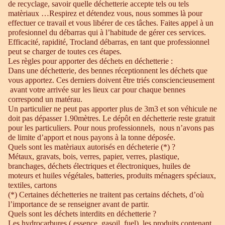
de recyclage, savoir quelle déchetterie accepte tels ou tels
matèriaux …Respirez et détendez vous, nous sommes là pour
effectuer ce travail et vous libérer de ces tâches. Faites appel à un
profesionnel du débarras qui à l’habitude de gérer ces services.
Efficacité, rapidité, Trocland débarras, en tant que professionnel
peut se charger de toutes ces étapes.
Les règles pour apporter des déchets en déchetterie :
Dans une déchetterie, des bennes réceptionnent les déchets que
vous apportez. Ces derniers doivent être triés consciencieusement
avant votre arrivée sur les lieux car pour chaque bennes
correspond un matérau.
Un particulier ne peut pas apporter plus de 3m3 et son véhicule ne
doit pas dépasser 1.90mètres. Le dépôt en déchetterie reste gratuit
pour les particuliers. Pour nous professionnels, nous n’avons pas
de limite d’apport et nous payons à la tonne déposée.
Quels sont les matèriaux autorisés en décheterie (*) ?
Métaux, gravats, bois, verres, papier, verres, plastique,
branchages, déchets électriques et électroniques, huiles de
moteurs et huiles végétales, batteries, produits ménagers spéciaux,
textiles, cartons
(*) Certaines déchetteries ne traitent pas certains déchets, d’où
l’importance de se renseigner avant de partir.
Quels sont les déchets interdits en déchetterie ?
Les hydrocarbures ( essence, gasoil, fuel), les produits contenant