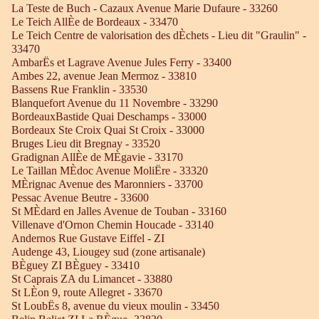
La Teste de Buch - Cazaux Avenue Marie Dufaure - 33260
Le Teich AllÈe de Bordeaux - 33470
Le Teich Centre de valorisation des dÈchets - Lieu dit "Graulin" -
33470
AmbarËs et Lagrave Avenue Jules Ferry - 33400
Ambes 22, avenue Jean Mermoz - 33810
Bassens Rue Franklin - 33530
Blanquefort Avenue du 11 Novembre - 33290
BordeauxBastide Quai Deschamps - 33000
Bordeaux Ste Croix Quai St Croix - 33000
Bruges Lieu dit Bregnay - 33520
Gradignan AllÈe de MÈgavie - 33170
Le Taillan MÈdoc Avenue MoliËre - 33320
MÈrignac Avenue des Maronniers - 33700
Pessac Avenue Beutre - 33600
St MÈdard en Jalles Avenue de Touban - 33160
Villenave d'Ornon Chemin Houcade - 33140
Andernos Rue Gustave Eiffel - ZI
Audenge 43, Liougey sud (zone artisanale)
BÈguey ZI BÈguey - 33410
St Caprais ZA du Limancet - 33880
St LÈon 9, route Allegret - 33670
St LoubËs 8, avenue du vieux moulin - 33450