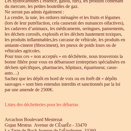
Les hydrocarbures ( essence, gasoil, fuel), les produits contenant
du mercure, les petites bouteilles de gaz.
Ne seront pas admis également :
La cendre, la suie, les ordures ménagère et les fruits et légumes
(lors de leur putréfaction, cela causerait des nuisances olfactives),
les cadavres d’animaux, les médicaments, seringues, pansements,
les déchets corosifs, explosifs et les déchets hautement toxiques,
les produits inflammables,les carcasse de véhicule, les produits en
amiante-ciment (fibrociment), les pneux de poids lours ou de
véhicules agricoles.
Pour tous ces « non acceptés » en déchèterie, nous trouverons la
bonne filière pour vous en débarrasser (entreprises spécialisées en
déchets spécifiques, pharmacies, hôpitaux, équarisseur, casse-
auto…)
Sachez que les dépôt en bord de voix ou en forêt dit « dépôts
sauvages » sont bien entendus interdits et sanctionnés par la loi
par une amende de 2500€.
Listes des déchetteries pour les débarras
Arcachon Boulevard Mestrezat
Gujan Mestras Avenue de CÈsarÈe - 33470
La Teste de Buch Avenue de l'aÈrodrome- 33260