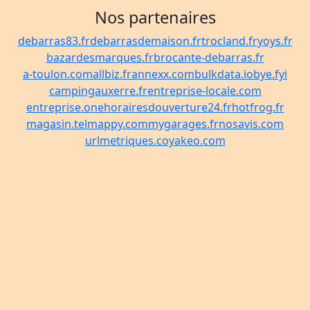
Nos partenaires
debarras83.fr
debarrasdemaison.fr
trocland.fr
yoys.fr
bazardesmarques.fr
brocante-debarras.fr
a-toulon.com
allbiz.fr
annexx.com
bulkdata.io
bye.fyi
campingauxerre.fr
entreprise-locale.com
entreprise.one
horairesdouverture24.fr
hotfrog.fr
magasin.tel
mappy.com
mygarages.fr
nosavis.com
urlmetriques.co
yakeo.com