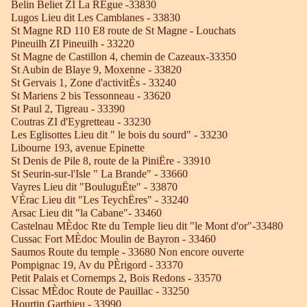
Belin Beliet ZI La RÈgue -33830
Lugos Lieu dit Les Camblanes - 33830
St Magne RD 110 E8 route de St Magne - Louchats
Pineuilh ZI Pineuilh - 33220
St Magne de Castillon 4, chemin de Cazeaux-33350
St Aubin de Blaye 9, Moxenne - 33820
St Gervais 1, Zone d'activitÈs - 33240
St Mariens 2 bis Tessonneau - 33620
St Paul 2, Tigreau - 33390
Coutras ZI d'Eygretteau - 33230
Les Eglisottes Lieu dit " le bois du sourd" - 33230
Libourne 193, avenue Epinette
St Denis de Pile 8, route de la PiniËre - 33910
St Seurin-sur-l'Isle " La Brande" - 33660
Vayres Lieu dit "BouluguËte" - 33870
VÈrac Lieu dit "Les TeychËres" - 33240
Arsac Lieu dit "la Cabane"- 33460
Castelnau MÈdoc Rte du Temple lieu dit "le Mont d'or"-33480
Cussac Fort MÈdoc Moulin de Bayron - 33460
Saumos Route du temple - 33680 Non encore ouverte
Pompignac 19, Av du PÈrigord - 33370
Petit Palais et Cornemps 2, Bois Redons - 33570
Cissac MÈdoc Route de Pauillac - 33250
Hourtin Garthieu - 33990