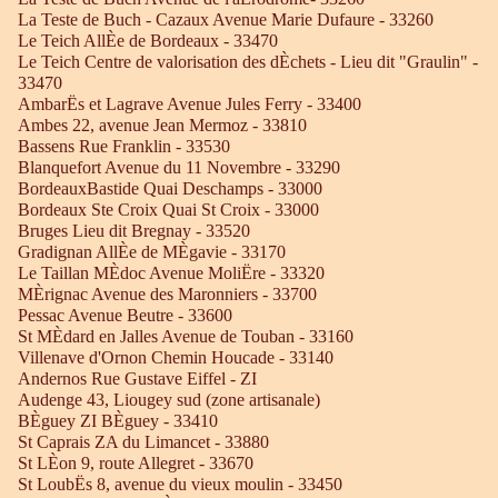
La Teste de Buch - Cazaux Avenue Marie Dufaure - 33260
Le Teich AllÈe de Bordeaux - 33470
Le Teich Centre de valorisation des dÈchets - Lieu dit "Graulin" -
33470
AmbarËs et Lagrave Avenue Jules Ferry - 33400
Ambes 22, avenue Jean Mermoz - 33810
Bassens Rue Franklin - 33530
Blanquefort Avenue du 11 Novembre - 33290
BordeauxBastide Quai Deschamps - 33000
Bordeaux Ste Croix Quai St Croix - 33000
Bruges Lieu dit Bregnay - 33520
Gradignan AllÈe de MÈgavie - 33170
Le Taillan MÈdoc Avenue MoliËre - 33320
MÈrignac Avenue des Maronniers - 33700
Pessac Avenue Beutre - 33600
St MÈdard en Jalles Avenue de Touban - 33160
Villenave d'Ornon Chemin Houcade - 33140
Andernos Rue Gustave Eiffel - ZI
Audenge 43, Liougey sud (zone artisanale)
BÈguey ZI BÈguey - 33410
St Caprais ZA du Limancet - 33880
St LÈon 9, route Allegret - 33670
St LoubËs 8, avenue du vieux moulin - 33450