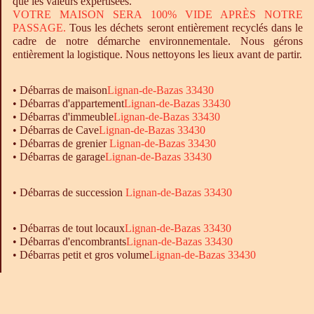
que les valeurs expertisées.
VOTRE MAISON SERA 100% VIDE APRÈS NOTRE
PASSAGE.
Tous les déchets seront entièrement recyclés dans le
cadre de notre démarche environnementale. Nous gérons
entièrement la logistique. Nous nettoyons les lieux avant de partir.
•
Débarras
de maison
Lignan-de-Bazas 33430
•
Débarras
d'appartement
Lignan-de-Bazas 33430
•
Débarras
d'immeuble
Lignan-de-Bazas 33430
•
Débarras
de Cave
Lignan-de-Bazas 33430
•
Débarras
de grenier
Lignan-de-Bazas 33430
•
Débarras
de garage
Lignan-de-Bazas 33430
• Débarras de succession
Lignan-de-Bazas 33430
•
Débarras
de tout locaux
Lignan-de-Bazas 33430
•
Débarras
d'encombrants
Lignan-de-Bazas 33430
•
Débarras
petit et gros volume
Lignan-de-Bazas 33430