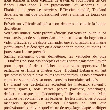
nous sommes là pour effectuer ce travail et vous libérer de ces
tâches. Faites appel à un professionnel du débarras qui à
l’habitude de gérer ces services. Efficacité, rapidité, Trocland
débarras, en tant que professionnel peut se charger de toutes ces
étapes.
Prévoir un véhicule adapté à mon débarras et choisir la bonne
déchetterie :
Soit vous utilisez votre propre véhicule soit vous en louer un. Si
vous envisager de stationner dans la rue au niveau du logement à
vider, il faudra au préalable demander une autorisation à la mairie
(formulaires à télécharger ou à demander en mairie, au moins 15
jours avant la date prévue).
Sachez également qu’en déchetterie, les véhicules de plus
1.90mètres ne sont pas acceptés et vous serez également limitez
pour la quantité de « déchets » que vous apporterez. Un
particulier est limité à 3mètres cube. Trocland Débarras en tant
que professionnel n’a pas toutes ces contraintes. Et nos demandes
en mairie sont rapides car nous avons les formulaires adaptés.
La plupart des déchetteries acceptent les matériaux suivant :
métaux, gravats, bois, verres, papier, plastique, branchages,
déchets électriques et électroniques, huiles de moteurs. Mais
certaines ne recyclent pas les batteries, les téléviseurs, les produits
ménagers spéciaux… Trocland Débarras en tant que
professionnel saura vers quel centre de recyclage adapté se diriger