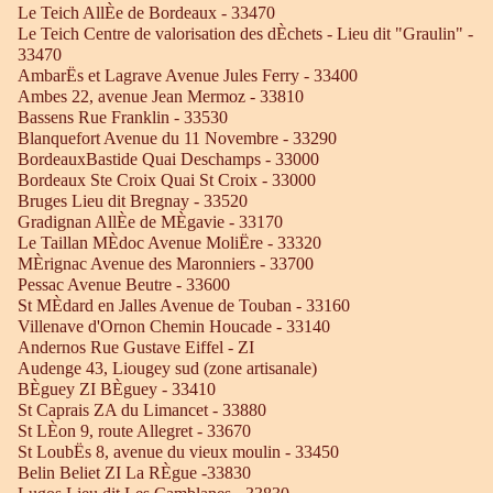
Le Teich AllÈe de Bordeaux - 33470
Le Teich Centre de valorisation des dÈchets - Lieu dit "Graulin" -
33470
AmbarËs et Lagrave Avenue Jules Ferry - 33400
Ambes 22, avenue Jean Mermoz - 33810
Bassens Rue Franklin - 33530
Blanquefort Avenue du 11 Novembre - 33290
BordeauxBastide Quai Deschamps - 33000
Bordeaux Ste Croix Quai St Croix - 33000
Bruges Lieu dit Bregnay - 33520
Gradignan AllÈe de MÈgavie - 33170
Le Taillan MÈdoc Avenue MoliËre - 33320
MÈrignac Avenue des Maronniers - 33700
Pessac Avenue Beutre - 33600
St MÈdard en Jalles Avenue de Touban - 33160
Villenave d'Ornon Chemin Houcade - 33140
Andernos Rue Gustave Eiffel - ZI
Audenge 43, Liougey sud (zone artisanale)
BÈguey ZI BÈguey - 33410
St Caprais ZA du Limancet - 33880
St LÈon 9, route Allegret - 33670
St LoubËs 8, avenue du vieux moulin - 33450
Belin Beliet ZI La RÈgue -33830