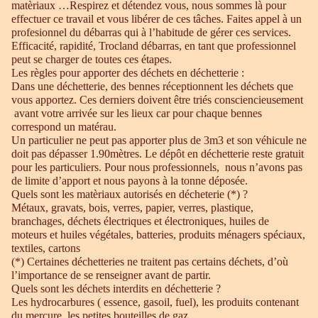
matèriaux …Respirez et détendez vous, nous sommes là pour
effectuer ce travail et vous libérer de ces tâches. Faites appel à un
profesionnel du débarras qui à l’habitude de gérer ces services.
Efficacité, rapidité, Trocland débarras, en tant que professionnel
peut se charger de toutes ces étapes.
Les règles pour apporter des déchets en déchetterie :
Dans une déchetterie, des bennes réceptionnent les déchets que
vous apportez. Ces derniers doivent être triés consciencieusement
avant votre arrivée sur les lieux car pour chaque bennes
correspond un matérau.
Un particulier ne peut pas apporter plus de 3m3 et son véhicule ne
doit pas dépasser 1.90mètres. Le dépôt en déchetterie reste gratuit
pour les particuliers. Pour nous professionnels, nous n’avons pas
de limite d’apport et nous payons à la tonne déposée.
Quels sont les matèriaux autorisés en décheterie (*) ?
Métaux, gravats, bois, verres, papier, verres, plastique,
branchages, déchets électriques et électroniques, huiles de
moteurs et huiles végétales, batteries, produits ménagers spéciaux,
textiles, cartons
(*) Certaines déchetteries ne traitent pas certains déchets, d’où
l’importance de se renseigner avant de partir.
Quels sont les déchets interdits en déchetterie ?
Les hydrocarbures ( essence, gasoil, fuel), les produits contenant
du mercure, les petites bouteilles de gaz.