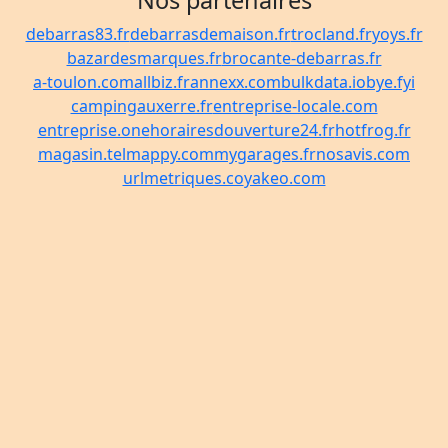
Nos partenaires
debarras83.fr
debarrasdemaison.fr
trocland.fr
yoys.fr
bazardesmarques.fr
brocante-debarras.fr
a-toulon.com
allbiz.fr
annexx.com
bulkdata.io
bye.fyi
campingauxerre.fr
entreprise-locale.com
entreprise.one
horairesdouverture24.fr
hotfrog.fr
magasin.tel
mappy.com
mygarages.fr
nosavis.com
urlmetriques.co
yakeo.com