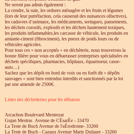
Ne seront pas admis également :
La cendre, la suie, les ordures ménagère et les fruits et légumes
(lors de leur putréfaction, cela causerait des nuisances olfactives),
les cadavres d’animaux, les médicaments, seringues, pansements,
les déchets corosifs, explosifs et les déchets hautement toxiques,
les produits inflammables,les carcasse de véhicule, les produits en
amiante-ciment (fibrociment), les pneux de poids lours ou de
véhicules agricoles.
Pour tous ces « non acceptés » en déchèterie, nous trouverons la
bonne filière pour vous en débarrasser (entreprises spécialisées en
déchets spécifiques, pharmacies, hôpitaux, équarisseur, casse-
auto…)
Sachez que les dépôt en bord de voix ou en forêt dit « dépôts
sauvages » sont bien entendus interdits et sanctionnés par la loi
par une amende de 2500€.
Listes des déchetteries pour les débarras
Arcachon Boulevard Mestrezat
Gujan Mestras Avenue de CÈsarÈe - 33470
La Teste de Buch Avenue de l'aÈrodrome- 33260
La Teste de Buch - Cazaux Avenue Marie Dufaure - 33260