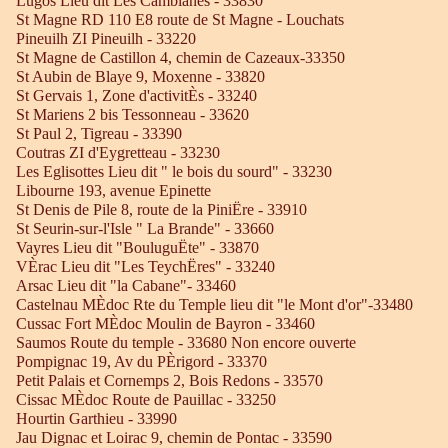
Lugos Lieu dit Les Camblanes - 33830
St Magne RD 110 E8 route de St Magne - Louchats
Pineuilh ZI Pineuilh - 33220
St Magne de Castillon 4, chemin de Cazeaux-33350
St Aubin de Blaye 9, Moxenne - 33820
St Gervais 1, Zone d'activitÈs - 33240
St Mariens 2 bis Tessonneau - 33620
St Paul 2, Tigreau - 33390
Coutras ZI d'Eygretteau - 33230
Les Eglisottes Lieu dit " le bois du sourd" - 33230
Libourne 193, avenue Epinette
St Denis de Pile 8, route de la PiniËre - 33910
St Seurin-sur-l'Isle " La Brande" - 33660
Vayres Lieu dit "BouluguËte" - 33870
VÈrac Lieu dit "Les TeychËres" - 33240
Arsac Lieu dit "la Cabane"- 33460
Castelnau MÈdoc Rte du Temple lieu dit "le Mont d'or"-33480
Cussac Fort MÈdoc Moulin de Bayron - 33460
Saumos Route du temple - 33680 Non encore ouverte
Pompignac 19, Av du PÈrigord - 33370
Petit Palais et Cornemps 2, Bois Redons - 33570
Cissac MÈdoc Route de Pauillac - 33250
Hourtin Garthieu - 33990
Jau Dignac et Loirac 9, chemin de Pontac - 33590