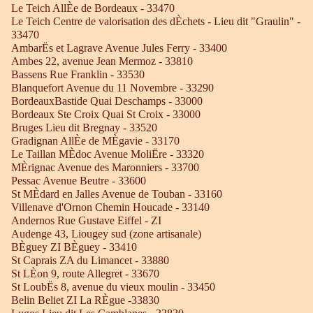
Le Teich AllÈe de Bordeaux - 33470
Le Teich Centre de valorisation des dÈchets - Lieu dit "Graulin" -
33470
AmbarËs et Lagrave Avenue Jules Ferry - 33400
Ambes 22, avenue Jean Mermoz - 33810
Bassens Rue Franklin - 33530
Blanquefort Avenue du 11 Novembre - 33290
BordeauxBastide Quai Deschamps - 33000
Bordeaux Ste Croix Quai St Croix - 33000
Bruges Lieu dit Bregnay - 33520
Gradignan AllÈe de MÈgavie - 33170
Le Taillan MÈdoc Avenue MoliËre - 33320
MÈrignac Avenue des Maronniers - 33700
Pessac Avenue Beutre - 33600
St MÈdard en Jalles Avenue de Touban - 33160
Villenave d'Ornon Chemin Houcade - 33140
Andernos Rue Gustave Eiffel - ZI
Audenge 43, Liougey sud (zone artisanale)
BÈguey ZI BÈguey - 33410
St Caprais ZA du Limancet - 33880
St LÈon 9, route Allegret - 33670
St LoubËs 8, avenue du vieux moulin - 33450
Belin Beliet ZI La RÈgue -33830