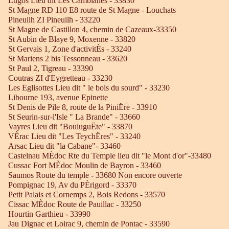
Lugos Lieu dit Les Camblanes - 33830
St Magne RD 110 E8 route de St Magne - Louchats
Pineuilh ZI Pineuilh - 33220
St Magne de Castillon 4, chemin de Cazeaux-33350
St Aubin de Blaye 9, Moxenne - 33820
St Gervais 1, Zone d'activitÈs - 33240
St Mariens 2 bis Tessonneau - 33620
St Paul 2, Tigreau - 33390
Coutras ZI d'Eygretteau - 33230
Les Eglisottes Lieu dit " le bois du sourd" - 33230
Libourne 193, avenue Epinette
St Denis de Pile 8, route de la PiniËre - 33910
St Seurin-sur-l'Isle " La Brande" - 33660
Vayres Lieu dit "BouluguËte" - 33870
VÈrac Lieu dit "Les TeychËres" - 33240
Arsac Lieu dit "la Cabane"- 33460
Castelnau MÈdoc Rte du Temple lieu dit "le Mont d'or"-33480
Cussac Fort MÈdoc Moulin de Bayron - 33460
Saumos Route du temple - 33680 Non encore ouverte
Pompignac 19, Av du PÈrigord - 33370
Petit Palais et Cornemps 2, Bois Redons - 33570
Cissac MÈdoc Route de Pauillac - 33250
Hourtin Garthieu - 33990
Jau Dignac et Loirac 9, chemin de Pontac - 33590