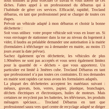
nous sommes là pour effectuer ce travail et vous libérer de ces
tâches. Faites appel à un professionnel du débarras qui à
l’habitude de gérer ces services. Efficacité, rapidité, Trocland
débarras, en tant que professionnel peut se charger de toutes ces
étapes.
Prévoir un véhicule adapté à mon débarras et choisir la bonne
déchetterie :
Soit vous utilisez votre propre véhicule soit vous en louer un. Si
vous envisager de stationner dans la rue au niveau du logement à
vider, il faudra au préalable demander une autorisation à la mairie
(formulaires à télécharger ou à demander en mairie, au moins 15
jours avant la date prévue).
Sachez également qu’en déchetterie, les véhicules de plus
1.90mètres ne sont pas acceptés et vous serez également limitez
pour la quantité de « déchets » que vous apporterez. Un
particulier est limité à 3mètres cube. Trocland Débarras en tant
que professionnel n’a pas toutes ces contraintes. Et nos demandes
en mairie sont rapides car nous avons les formulaires adaptés.
La plupart des déchetteries acceptent les matériaux suivant :
métaux, gravats, bois, verres, papier, plastique, branchages,
déchets électriques et électroniques, huiles de moteurs. Mais
certaines ne recyclent pas les batteries, les téléviseurs, les produits
ménagers spéciaux… Trocland Débarras en tant que
professionnel saura vers quel centre de recyclage adapté se diriger