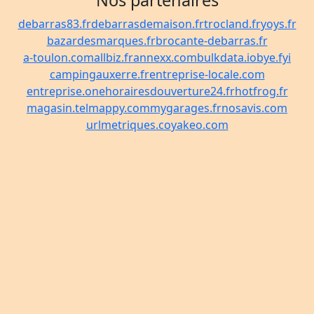
Nos partenaires
debarras83.fr
debarrasdemaison.fr
trocland.fr
yoys.fr
bazardesmarques.fr
brocante-debarras.fr
a-toulon.com
allbiz.fr
annexx.com
bulkdata.io
bye.fyi
campingauxerre.fr
entreprise-locale.com
entreprise.one
horairesdouverture24.fr
hotfrog.fr
magasin.tel
mappy.com
mygarages.fr
nosavis.com
urlmetriques.co
yakeo.com