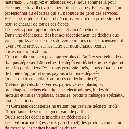
matèriaux …Respirez et détendez vous, nous sommes là pour
effectuer ce travail et vous libérer de ces tâches. Faites appel à un
profesionnel du débarras qui à l’habitude de gérer ces services.
Efficacité, rapidité, Trocland débarras, en tant que professionnel
peut se charger de toutes ces étapes.
Les règles pour apporter des déchets en déchetterie :
Dans une déchetterie, des bennes réceptionnent les déchets que
vous apportez. Ces derniers doivent être triés consciencieusement
avant votre arrivée sur les lieux car pour chaque bennes
correspond un matérau.
Un particulier ne peut pas apporter plus de 3m3 et son véhicule ne
doit pas dépasser 1.90mètres. Le dépôt en déchetterie reste gratuit
pour les particuliers. Pour nous professionnels, nous n’avons pas
de limite d’apport et nous payons à la tonne déposée.
Quels sont les matèriaux autorisés en décheterie (*) ?
Métaux, gravats, bois, verres, papier, verres, plastique,
branchages, déchets électriques et électroniques, huiles de
moteurs et huiles végétales, batteries, produits ménagers spéciaux,
textiles, cartons
(*) Certaines déchetteries ne traitent pas certains déchets, d’où
l’importance de se renseigner avant de partir.
Quels sont les déchets interdits en déchetterie ?
Les hydrocarbures ( essence, gasoil, fuel), les produits contenant
du mercure, les petites bouteilles de gaz.