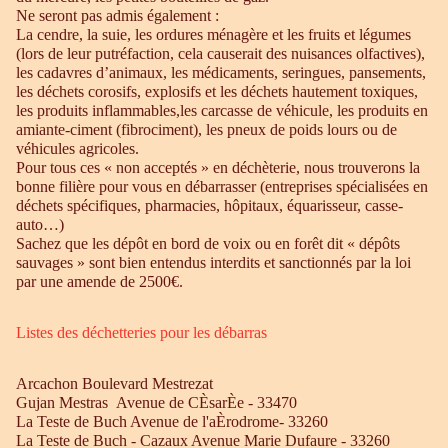
Ne seront pas admis également :
La cendre, la suie, les ordures ménagère et les fruits et légumes
(lors de leur putréfaction, cela causerait des nuisances olfactives),
les cadavres d’animaux, les médicaments, seringues, pansements,
les déchets corosifs, explosifs et les déchets hautement toxiques,
les produits inflammables,les carcasse de véhicule, les produits en
amiante-ciment (fibrociment), les pneux de poids lours ou de
véhicules agricoles.
Pour tous ces « non acceptés » en déchèterie, nous trouverons la
bonne filière pour vous en débarrasser (entreprises spécialisées en
déchets spécifiques, pharmacies, hôpitaux, équarisseur, casse-
auto…)
Sachez que les dépôt en bord de voix ou en forêt dit « dépôts
sauvages » sont bien entendus interdits et sanctionnés par la loi
par une amende de 2500€.
Listes des déchetteries pour les débarras
Arcachon Boulevard Mestrezat
Gujan Mestras Avenue de CÈsarÈe - 33470
La Teste de Buch Avenue de l'aÈrodrome- 33260
La Teste de Buch - Cazaux Avenue Marie Dufaure - 33260