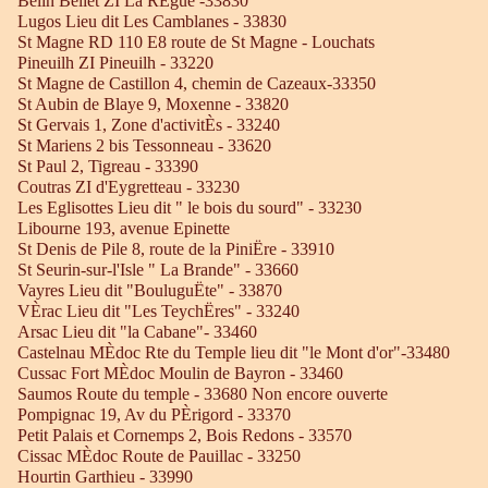
Belin Beliet ZI La RÈgue -33830
Lugos Lieu dit Les Camblanes - 33830
St Magne RD 110 E8 route de St Magne - Louchats
Pineuilh ZI Pineuilh - 33220
St Magne de Castillon 4, chemin de Cazeaux-33350
St Aubin de Blaye 9, Moxenne - 33820
St Gervais 1, Zone d'activitÈs - 33240
St Mariens 2 bis Tessonneau - 33620
St Paul 2, Tigreau - 33390
Coutras ZI d'Eygretteau - 33230
Les Eglisottes Lieu dit " le bois du sourd" - 33230
Libourne 193, avenue Epinette
St Denis de Pile 8, route de la PiniËre - 33910
St Seurin-sur-l'Isle " La Brande" - 33660
Vayres Lieu dit "BouluguËte" - 33870
VÈrac Lieu dit "Les TeychËres" - 33240
Arsac Lieu dit "la Cabane"- 33460
Castelnau MÈdoc Rte du Temple lieu dit "le Mont d'or"-33480
Cussac Fort MÈdoc Moulin de Bayron - 33460
Saumos Route du temple - 33680 Non encore ouverte
Pompignac 19, Av du PÈrigord - 33370
Petit Palais et Cornemps 2, Bois Redons - 33570
Cissac MÈdoc Route de Pauillac - 33250
Hourtin Garthieu - 33990