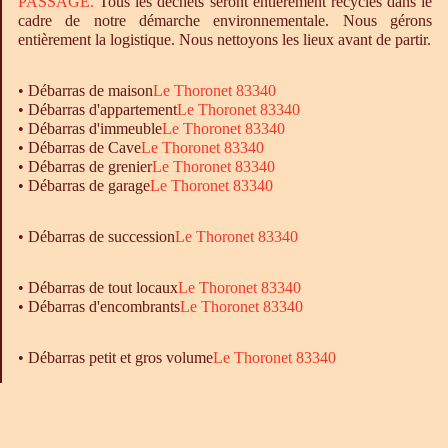
PASSAGE.
Tous les déchets seront entièrement recyclés dans le
cadre de notre démarche environnementale. Nous gérons
entièrement la logistique. Nous nettoyons les lieux avant de partir.
•
Débarras
de maison
Le Thoronet 83340
•
Débarras
d'appartement
Le Thoronet 83340
•
Débarras
d'immeuble
Le Thoronet 83340
•
Débarras
de Cave
Le Thoronet 83340
•
Débarras
de grenier
Le Thoronet 83340
•
Débarras
de garage
Le Thoronet 83340
• Débarras de succession
Le Thoronet 83340
•
Débarras
de tout locaux
Le Thoronet 83340
•
Débarras
d'encombrants
Le Thoronet 83340
• Débarras petit et gros volume
Le Thoronet 83340