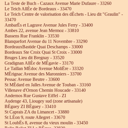
La Teste de Buch - Cazaux Avenue Marie Dufaure - 33260
Le Teich AllÈe de Bordeaux - 33470
Le Teich Centre de valorisation des dÈchets - Lieu dit "Graulin" -
33470
AmbarËs et Lagrave Avenue Jules Ferry - 33400
Ambes 22, avenue Jean Mermoz - 33810
Bassens Rue Franklin - 33530
Blanquefort Avenue du 11 Novembre - 33290
BordeauxBastide Quai Deschamps - 33000
Bordeaux Ste Croix Quai St Croix - 33000
Bruges Lieu dit Bregnay - 33520
Gradignan AllÈe de MÈgavie - 33170
Le Taillan MÈdoc Avenue MoliËre - 33320
MÈrignac Avenue des Maronniers - 33700
Pessac Avenue Beutre - 33600
St MÈdard en Jalles Avenue de Touban - 33160
Villenave d'Ornon Chemin Houcade - 33140
Andernos Rue Gustave Eiffel - ZI
Audenge 43, Liougey sud (zone artisanale)
BÈguey ZI BÈguey - 33410
St Caprais ZA du Limancet - 33880
St LÈon 9, route Allegret - 33670
St LoubËs 8, avenue du vieux moulin - 33450