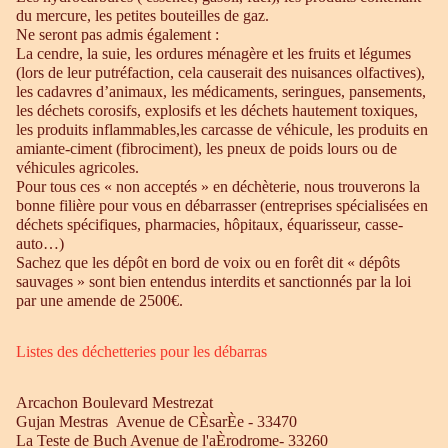
du mercure, les petites bouteilles de gaz.
Ne seront pas admis également :
La cendre, la suie, les ordures ménagère et les fruits et légumes
(lors de leur putréfaction, cela causerait des nuisances olfactives),
les cadavres d’animaux, les médicaments, seringues, pansements,
les déchets corosifs, explosifs et les déchets hautement toxiques,
les produits inflammables,les carcasse de véhicule, les produits en
amiante-ciment (fibrociment), les pneux de poids lours ou de
véhicules agricoles.
Pour tous ces « non acceptés » en déchèterie, nous trouverons la
bonne filière pour vous en débarrasser (entreprises spécialisées en
déchets spécifiques, pharmacies, hôpitaux, équarisseur, casse-
auto…)
Sachez que les dépôt en bord de voix ou en forêt dit « dépôts
sauvages » sont bien entendus interdits et sanctionnés par la loi
par une amende de 2500€.
Listes des déchetteries pour les débarras
Arcachon Boulevard Mestrezat
Gujan Mestras Avenue de CÈsarÈe - 33470
La Teste de Buch Avenue de l'aÈrodrome- 33260