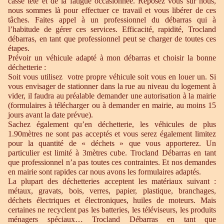
casse tête et de la fatigue occasionnée. Reposez vous sur nous,
nous sommes là pour effectuer ce travail et vous libérer de ces
tâches. Faites appel à un professionnel du débarras qui à
l’habitude de gérer ces services. Efficacité, rapidité, Trocland
débarras, en tant que professionnel peut se charger de toutes ces
étapes.
Prévoir un véhicule adapté à mon débarras et choisir la bonne
déchetterie :
Soit vous utilisez votre propre véhicule soit vous en louer un. Si
vous envisager de stationner dans la rue au niveau du logement à
vider, il faudra au préalable demander une autorisation à la mairie
(formulaires à télécharger ou à demander en mairie, au moins 15
jours avant la date prévue).
Sachez également qu’en déchetterie, les véhicules de plus
1.90mètres ne sont pas acceptés et vous serez également limitez
pour la quantité de « déchets » que vous apporterez. Un
particulier est limité à 3mètres cube. Trocland Débarras en tant
que professionnel n’a pas toutes ces contraintes. Et nos demandes
en mairie sont rapides car nous avons les formulaires adaptés.
La plupart des déchetteries acceptent les matériaux suivant :
métaux, gravats, bois, verres, papier, plastique, branchages,
déchets électriques et électroniques, huiles de moteurs. Mais
certaines ne recyclent pas les batteries, les téléviseurs, les produits
ménagers spéciaux… Trocland Débarras en tant que