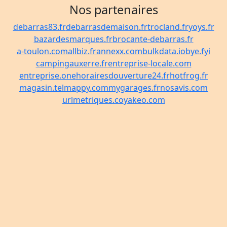
Nos partenaires
debarras83.fr
debarrasdemaison.fr
trocland.fr
yoys.fr
bazardesmarques.fr
brocante-debarras.fr
a-toulon.com
allbiz.fr
annexx.com
bulkdata.io
bye.fyi
campingauxerre.fr
entreprise-locale.com
entreprise.one
horairesdouverture24.fr
hotfrog.fr
magasin.tel
mappy.com
mygarages.fr
nosavis.com
urlmetriques.co
yakeo.com