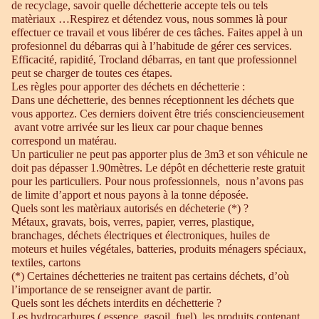
de recyclage, savoir quelle déchetterie accepte tels ou tels
matèriaux …Respirez et détendez vous, nous sommes là pour
effectuer ce travail et vous libérer de ces tâches. Faites appel à un
profesionnel du débarras qui à l’habitude de gérer ces services.
Efficacité, rapidité, Trocland débarras, en tant que professionnel
peut se charger de toutes ces étapes.
Les règles pour apporter des déchets en déchetterie :
Dans une déchetterie, des bennes réceptionnent les déchets que
vous apportez. Ces derniers doivent être triés consciencieusement
avant votre arrivée sur les lieux car pour chaque bennes
correspond un matérau.
Un particulier ne peut pas apporter plus de 3m3 et son véhicule ne
doit pas dépasser 1.90mètres. Le dépôt en déchetterie reste gratuit
pour les particuliers. Pour nous professionnels, nous n’avons pas
de limite d’apport et nous payons à la tonne déposée.
Quels sont les matèriaux autorisés en décheterie (*) ?
Métaux, gravats, bois, verres, papier, verres, plastique,
branchages, déchets électriques et électroniques, huiles de
moteurs et huiles végétales, batteries, produits ménagers spéciaux,
textiles, cartons
(*) Certaines déchetteries ne traitent pas certains déchets, d’où
l’importance de se renseigner avant de partir.
Quels sont les déchets interdits en déchetterie ?
Les hydrocarbures ( essence, gasoil, fuel), les produits contenant