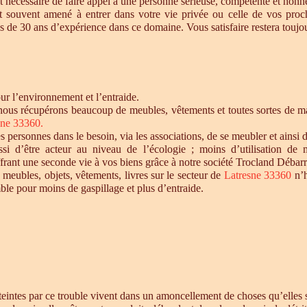
t nécessaire de faire appel à une personne sérieuse, compétente et honnê
st souvent amené à entrer dans votre vie privée ou celle de vos proc
 de 30 ans d’expérience dans ce domaine. Vous satisfaire restera toujour
r l’environnement et l’entraide.
nous récupérons beaucoup de meubles, vêtements et toutes sortes de mat
sne 33360
.
personnes dans le besoin, via les associations, de se meubler et ainsi d
si d’être acteur au niveau de l’écologie ; moins d’utilisation de 
offrant une seconde vie à vos biens grâce à notre société Trocland Débarr
 meubles, objets, vêtements, livres sur le secteur de
Latresne 33360
n’
ble pour moins de gaspillage et plus d’entraide.
intes par ce trouble vivent dans un amoncellement de choses qu’elles st