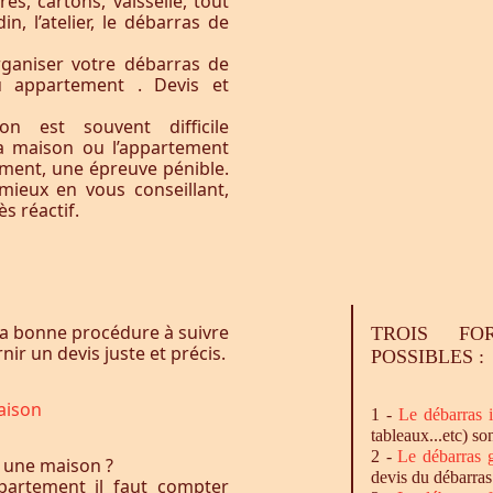
res, cartons, vaisselle, tout
n, l’atelier, le débarras de
ganiser votre débarras de
u appartement . Devis et
n est souvent difficile
la maison ou l’appartement
vement, une épreuve pénible.
ieux en vous conseillant,
s réactif.
a bonne procédure à suivre
TROIS FO
ir un devis juste et précis.
POSSIBLES :
aison
1 -
Le
débarras
i
tableaux...etc) so
2 -
Le
débarras
g
 une maison ?
devis du débarras
artement il faut compter