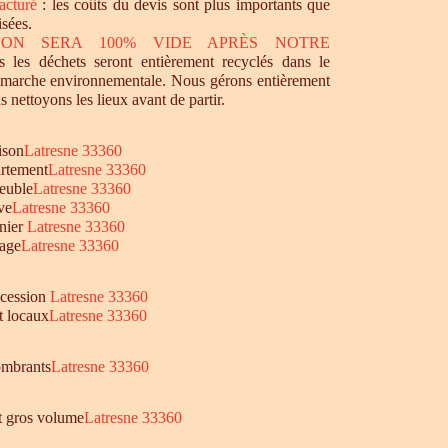
acturé
: les coûts du devis sont plus importants que
isées.
SON SERA 100% VIDE APRÈS NOTRE
 les déchets seront entièrement recyclés dans le
émarche environnementale. Nous gérons entièrement
s nettoyons les lieux avant de partir.
ison
Latresne 33360
rtement
Latresne 33360
euble
Latresne 33360
ve
Latresne 33360
nier
Latresne 33360
age
Latresne 33360
ccession
Latresne 33360
t locaux
Latresne 33360
mbrants
Latresne 33360
et gros volume
Latresne 33360