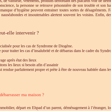
s, de vaisselle, vêtements, produits débordant des placards voir de détrit
cience, la personne se retrouve prisonnière de son trouble et son habi
e manque d’hygiène peuvent entrainer toutes sortes de désagréments. F
s nauséabondes et insoutenables alertent souvent les voisins. Enfin, de
ut-elle intervenir ?
écialisée pour les cas de Syndrome de Diogène.
e pour traiter les cas d’insalubrité et de débarras dans le cadre du Syn
age après état des lieux
ons les lieux si besoin afin d’assainir
st rendue parfaitement propre et prète à être de nouveau habitée dans le
 débarrasser ma maison ?
mmobilier, départ en Ehpad d’un parent, déménagement à l’étranger, l