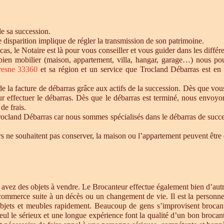
de sa succession.
te disparition implique de régler la transmission de son patrimoine.
 cas, le Notaire est là pour vous conseiller et vous guider dans les diffé
n bien mobilier (maison, appartement, villa, hangar, garage…) nous p
resne 33360
et sa région et un service que Trocland Débarras est en
 la facture de débarras grâce aux actifs de la succession. Dès que vou
r effectuer le débarras. Dès que le débarras est terminé, nous envoyon
de frais.
cland Débarras car nous sommes spécialisés dans le débarras de successi
tiers ne souhaitent pas conserver, la maison ou l’appartement peuvent êt
s avez des objets à vendre. Le Brocanteur effectue également bien d’au
 commerce suite à un décès ou un changement de vie. Il est la personne 
objets et meubles rapidement. Beaucoup de gens s’improvisent brocan
eul le sérieux et une longue expérience font la qualité d’un bon brocan