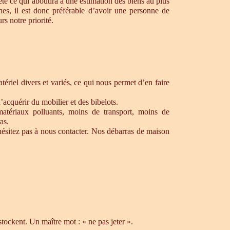
te ce qui aboutira à une estimation des biens au plus
hes, il est donc préférable d’avoir une personne de
s notre priorité.
ériel divers et variés, ce qui nous permet d’en faire
’acquérir du mobilier et des bibelots.
matériaux polluants, moins de transport, moins de
as.
hésitez pas à nous contacter. Nos débarras de maison
ockent. Un maître mot : « ne pas jeter ».