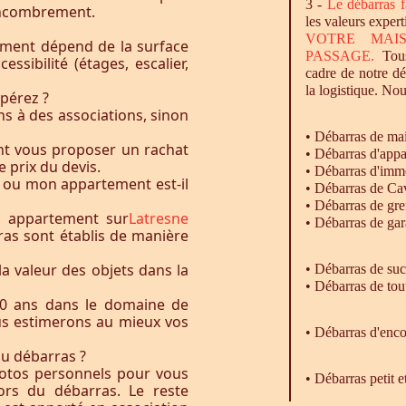
3 -
Le
débarras
f
l’encombrement.
les valeurs expert
VOTRE MAI
ement dépend de la surface
PASSAGE.
Tous
essibilité (étages, escalier,
cadre de notre d
la logistique. Nou
pérez ?
s à des associations, sinon
•
Débarras
de ma
nt vous proposer un rachat
•
Débarras
d'appa
e prix du devis.
•
Débarras
d'imm
 ou mon appartement est-il
•
Débarras
de Ca
•
Débarras
de gre
u appartement sur
Latresne
•
Débarras
de gar
ras sont établis de manière
la valeur des objets dans la
• Débarras de su
• Débarras de tou
0 ans dans le domaine de
ous estimerons au mieux vos
•
Débarras
d'enco
du débarras ?
otos personnels pour vous
• Débarras petit 
rs du débarras. Le reste