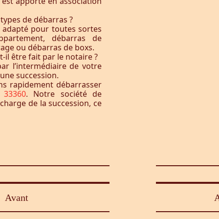
t est apporté en association
 types de débarras ?
l adapté pour toutes sortes
ppartement, débarras de
rage ou débarras de boxs.
l être fait par le notaire ?
ar l’intermédiaire de votre
à une succession.
ons rapidement débarrasser
e 33360
. Notre société de
 charge de la succession, ce
Avant
A