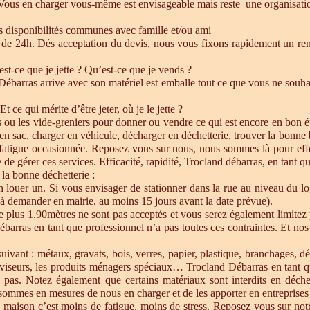
 Vous en charger vous-même est envisageable mais reste une organisatio
es disponibilités communes avec famille et/ou ami
de 24h. Dés acceptation du devis, nous vous fixons rapidement un ren
est-ce que je jette ? Qu’est-ce que je vends ?
barras arrive avec son matériel est emballe tout ce que vous ne souhait
Et ce qui mérite d’être jeter, où je le jette ?
s ou les vide-greniers pour donner ou vendre ce qui est encore en bon état
re en sac, charger en véhicule, décharger en déchetterie, trouver la bonn
 fatigue occasionnée. Reposez vous sur nous, nous sommes là pour effect
de gérer ces services. Efficacité, rapidité, Trocland débarras, en tant q
 la bonne déchetterie :
en louer un. Si vous envisager de stationner dans la rue au niveau du l
u à demander en mairie, au moins 15 jours avant la date prévue).
e plus 1.90mètres ne sont pas acceptés et vous serez également limitez 
ébarras en tant que professionnel n’a pas toutes ces contraintes. Et n
uivant : métaux, gravats, bois, verres, papier, plastique, branchages, dé
éléviseurs, les produits ménagers spéciaux… Trocland Débarras en tant 
 pas. Notez également que certains matériaux sont interdits en déche
sommes en mesures de nous en charger et de les apporter en entreprises 
 maison c’est moins de fatigue, moins de stress. Reposez vous sur notre