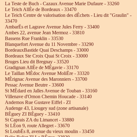
La Teste de Buch - Cazaux Avenue Marie Dufaure - 33260
Le Teich AllÈe de Bordeaux - 33470
Le Teich Centre de valorisation des dÈchets - Lieu dit "Graulin" -
33470
AmbarËs et Lagrave Avenue Jules Ferry - 33400
Ambes 22, avenue Jean Mermoz - 33810
Bassens Rue Franklin - 33530
Blanquefort Avenue du 11 Novembre - 33290
BordeauxBastide Quai Deschamps - 33000
Bordeaux Ste Croix Quai St Croix - 33000
Bruges Lieu dit Bregnay - 33520
Gradignan AllÈe de MÈgavie - 33170
Le Taillan MÈdoc Avenue MoliËre - 33320
MÈrignac Avenue des Maronniers - 33700
Pessac Avenue Beutre - 33600
St MÈdard en Jalles Avenue de Touban - 33160
Villenave d'Ornon Chemin Houcade - 33140
Andernos Rue Gustave Eiffel - ZI
Audenge 43, Liougey sud (zone artisanale)
BÈguey ZI BÈguey - 33410
St Caprais ZA du Limancet - 33880
St LÈon 9, route Allegret - 33670
St LoubËs 8, avenue du vieux moulin - 33450