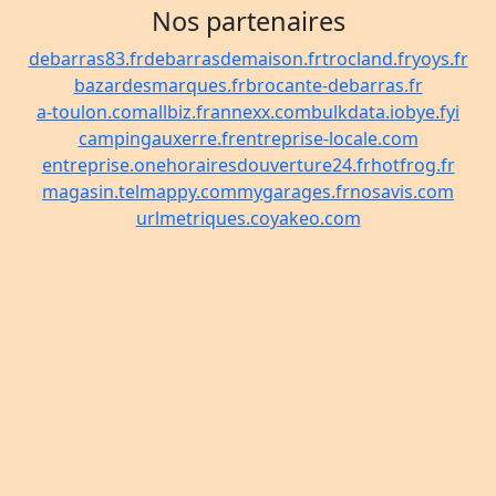
Nos partenaires
debarras83.fr
debarrasdemaison.fr
trocland.fr
yoys.fr
bazardesmarques.fr
brocante-debarras.fr
a-toulon.com
allbiz.fr
annexx.com
bulkdata.io
bye.fyi
campingauxerre.fr
entreprise-locale.com
entreprise.one
horairesdouverture24.fr
hotfrog.fr
magasin.tel
mappy.com
mygarages.fr
nosavis.com
urlmetriques.co
yakeo.com