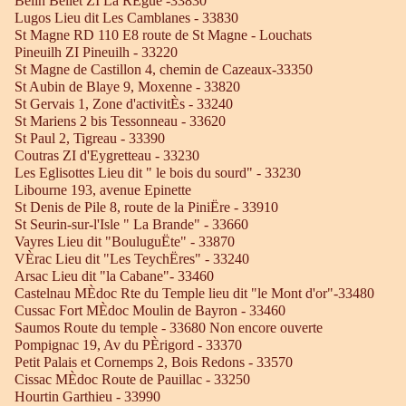
Belin Beliet ZI La RÈgue -33830
Lugos Lieu dit Les Camblanes - 33830
St Magne RD 110 E8 route de St Magne - Louchats
Pineuilh ZI Pineuilh - 33220
St Magne de Castillon 4, chemin de Cazeaux-33350
St Aubin de Blaye 9, Moxenne - 33820
St Gervais 1, Zone d'activitÈs - 33240
St Mariens 2 bis Tessonneau - 33620
St Paul 2, Tigreau - 33390
Coutras ZI d'Eygretteau - 33230
Les Eglisottes Lieu dit " le bois du sourd" - 33230
Libourne 193, avenue Epinette
St Denis de Pile 8, route de la PiniËre - 33910
St Seurin-sur-l'Isle " La Brande" - 33660
Vayres Lieu dit "BouluguËte" - 33870
VÈrac Lieu dit "Les TeychËres" - 33240
Arsac Lieu dit "la Cabane"- 33460
Castelnau MÈdoc Rte du Temple lieu dit "le Mont d'or"-33480
Cussac Fort MÈdoc Moulin de Bayron - 33460
Saumos Route du temple - 33680 Non encore ouverte
Pompignac 19, Av du PÈrigord - 33370
Petit Palais et Cornemps 2, Bois Redons - 33570
Cissac MÈdoc Route de Pauillac - 33250
Hourtin Garthieu - 33990