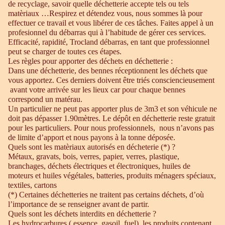
de recyclage, savoir quelle déchetterie accepte tels ou tels
matèriaux …Respirez et détendez vous, nous sommes là pour
effectuer ce travail et vous libérer de ces tâches. Faites appel à un
profesionnel du débarras qui à l’habitude de gérer ces services.
Efficacité, rapidité, Trocland débarras, en tant que professionnel
peut se charger de toutes ces étapes.
Les règles pour apporter des déchets en déchetterie :
Dans une déchetterie, des bennes réceptionnent les déchets que
vous apportez. Ces derniers doivent être triés consciencieusement
avant votre arrivée sur les lieux car pour chaque bennes
correspond un matérau.
Un particulier ne peut pas apporter plus de 3m3 et son véhicule ne
doit pas dépasser 1.90mètres. Le dépôt en déchetterie reste gratuit
pour les particuliers. Pour nous professionnels, nous n’avons pas
de limite d’apport et nous payons à la tonne déposée.
Quels sont les matèriaux autorisés en décheterie (*) ?
Métaux, gravats, bois, verres, papier, verres, plastique,
branchages, déchets électriques et électroniques, huiles de
moteurs et huiles végétales, batteries, produits ménagers spéciaux,
textiles, cartons
(*) Certaines déchetteries ne traitent pas certains déchets, d’où
l’importance de se renseigner avant de partir.
Quels sont les déchets interdits en déchetterie ?
Les hydrocarbures ( essence, gasoil, fuel), les produits contenant