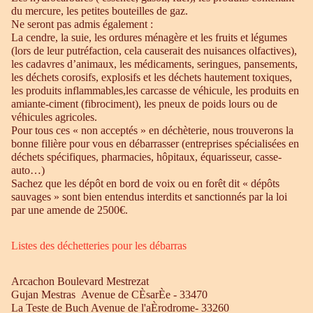
du mercure, les petites bouteilles de gaz.
Ne seront pas admis également :
La cendre, la suie, les ordures ménagère et les fruits et légumes
(lors de leur putréfaction, cela causerait des nuisances olfactives),
les cadavres d’animaux, les médicaments, seringues, pansements,
les déchets corosifs, explosifs et les déchets hautement toxiques,
les produits inflammables,les carcasse de véhicule, les produits en
amiante-ciment (fibrociment), les pneux de poids lours ou de
véhicules agricoles.
Pour tous ces « non acceptés » en déchèterie, nous trouverons la
bonne filière pour vous en débarrasser (entreprises spécialisées en
déchets spécifiques, pharmacies, hôpitaux, équarisseur, casse-
auto…)
Sachez que les dépôt en bord de voix ou en forêt dit « dépôts
sauvages » sont bien entendus interdits et sanctionnés par la loi
par une amende de 2500€.
Listes des déchetteries pour les débarras
Arcachon Boulevard Mestrezat
Gujan Mestras Avenue de CÈsarÈe - 33470
La Teste de Buch Avenue de l'aÈrodrome- 33260