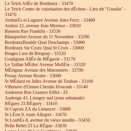
Le Teich AllÈe de Bordeaux - 33470
Le Teich Centre de valorisation des dÈchets - Lieu dit "Graulin" -
33470
AmbarËs et Lagrave Avenue Jules Ferry - 33400
Ambes 22, avenue Jean Mermoz - 33810
Bassens Rue Franklin - 33530
Blanquefort Avenue du 11 Novembre - 33290
BordeauxBastide Quai Deschamps - 33000
Bordeaux Ste Croix Quai St Croix - 33000
Bruges Lieu dit Bregnay - 33520
Gradignan AllÈe de MÈgavie - 33170
Le Taillan MÈdoc Avenue MoliËre - 33320
MÈrignac Avenue des Maronniers - 33700
Pessac Avenue Beutre - 33600
St MÈdard en Jalles Avenue de Touban - 33160
Villenave d'Ornon Chemin Houcade - 33140
Andernos Rue Gustave Eiffel - ZI
Audenge 43, Liougey sud (zone artisanale)
BÈguey ZI BÈguey - 33410
St Caprais ZA du Limancet - 33880
St LÈon 9, route Allegret - 33670
St LoubËs 8, avenue du vieux moulin - 33450
Belin Beliet ZI La RÈgue -33830