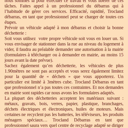
nous sommes là pour effectuer ce travail et vous libérer de ces
tâches. Faites appel à un professionnel du débarras qui à
l’habitude de gérer ces services. Efficacité, rapidité, Trocland
débarras, en tant que professionnel peut se charger de toutes ces
étapes.
Prévoir un véhicule adapté à mon débarras et choisir la bonne
déchetterie :
Soit vous utilisez votre propre véhicule soit vous en louer un. Si
vous envisager de stationner dans la rue au niveau du logement à
vider, il faudra au préalable demander une autorisation à la mairie
(formulaires à télécharger ou à demander en mairie, au moins 15
jours avant la date prévue).
Sachez également qu’en déchetterie, les véhicules de plus
1.90mètres ne sont pas acceptés et vous serez également limitez
pour la quantité de « déchets » que vous apporterez. Un
particulier est limité à 3mètres cube. Trocland Débarras en tant
que professionnel n’a pas toutes ces contraintes. Et nos demandes
en mairie sont rapides car nous avons les formulaires adaptés.
La plupart des déchetteries acceptent les matériaux suivant :
métaux, gravats, bois, verres, papier, plastique, branchages,
déchets électriques et électroniques, huiles de moteurs. Mais
certaines ne recyclent pas les batteries, les téléviseurs, les produits
ménagers spéciaux… Trocland Débarras en tant que
professionnel saura vers quel centre de recyclage adapté se diriger