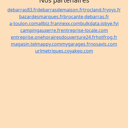
Nos partenaires
debarras83.fr
debarrasdemaison.fr
trocland.fr
yoys.fr
bazardesmarques.fr
brocante-debarras.fr
a-toulon.com
allbiz.fr
annexx.com
bulkdata.io
bye.fyi
campingauxerre.fr
entreprise-locale.com
entreprise.one
horairesdouverture24.fr
hotfrog.fr
magasin.tel
mappy.com
mygarages.fr
nosavis.com
urlmetriques.co
yakeo.com