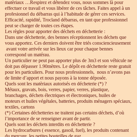
matèriaux …Respirez et détendez vous, nous sommes là pour
effectuer ce travail et vous libérer de ces tâches. Faites appel à un
profesionnel du débarras qui à l’habitude de gérer ces services.
Efficacité, rapidité, Trocland débarras, en tant que professionnel
peut se charger de toutes ces étapes.
Les règles pour apporter des déchets en déchetterie :
Dans une déchetterie, des bennes réceptionnent les déchets que
vous apportez. Ces derniers doivent être triés consciencieusement
avant votre arrivée sur les lieux car pour chaque bennes
correspond un matérau.
Un particulier ne peut pas apporter plus de 3m3 et son véhicule ne
doit pas dépasser 1.90mètres. Le dépôt en déchetterie reste gratuit
pour les particuliers. Pour nous professionnels, nous n’avons pas
de limite d’apport et nous payons à la tonne déposée.
Quels sont les matèriaux autorisés en décheterie (*) ?
Métaux, gravats, bois, verres, papier, verres, plastique,
branchages, déchets électriques et électroniques, huiles de
moteurs et huiles végétales, batteries, produits ménagers spéciaux,
textiles, cartons
(*) Certaines déchetteries ne traitent pas certains déchets, d’où
l’importance de se renseigner avant de partir.
Quels sont les déchets interdits en déchetterie ?
Les hydrocarbures ( essence, gasoil, fuel), les produits contenant
du mercure, les petites bouteilles de gaz.