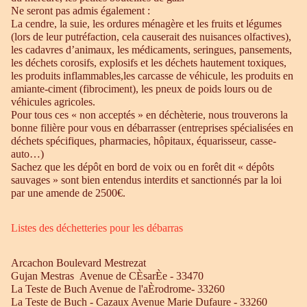
Ne seront pas admis également :
La cendre, la suie, les ordures ménagère et les fruits et légumes
(lors de leur putréfaction, cela causerait des nuisances olfactives),
les cadavres d’animaux, les médicaments, seringues, pansements,
les déchets corosifs, explosifs et les déchets hautement toxiques,
les produits inflammables,les carcasse de véhicule, les produits en
amiante-ciment (fibrociment), les pneux de poids lours ou de
véhicules agricoles.
Pour tous ces « non acceptés » en déchèterie, nous trouverons la
bonne filière pour vous en débarrasser (entreprises spécialisées en
déchets spécifiques, pharmacies, hôpitaux, équarisseur, casse-
auto…)
Sachez que les dépôt en bord de voix ou en forêt dit « dépôts
sauvages » sont bien entendus interdits et sanctionnés par la loi
par une amende de 2500€.
Listes des déchetteries pour les débarras
Arcachon Boulevard Mestrezat
Gujan Mestras Avenue de CÈsarÈe - 33470
La Teste de Buch Avenue de l'aÈrodrome- 33260
La Teste de Buch - Cazaux Avenue Marie Dufaure - 33260