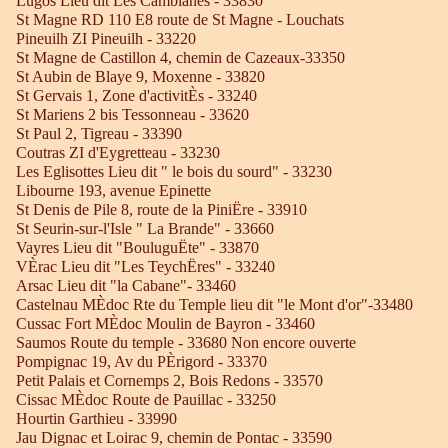
Lugos Lieu dit Les Camblanes - 33830
St Magne RD 110 E8 route de St Magne - Louchats
Pineuilh ZI Pineuilh - 33220
St Magne de Castillon 4, chemin de Cazeaux-33350
St Aubin de Blaye 9, Moxenne - 33820
St Gervais 1, Zone d'activitÈs - 33240
St Mariens 2 bis Tessonneau - 33620
St Paul 2, Tigreau - 33390
Coutras ZI d'Eygretteau - 33230
Les Eglisottes Lieu dit " le bois du sourd" - 33230
Libourne 193, avenue Epinette
St Denis de Pile 8, route de la PiniËre - 33910
St Seurin-sur-l'Isle " La Brande" - 33660
Vayres Lieu dit "BouluguËte" - 33870
VÈrac Lieu dit "Les TeychËres" - 33240
Arsac Lieu dit "la Cabane"- 33460
Castelnau MÈdoc Rte du Temple lieu dit "le Mont d'or"-33480
Cussac Fort MÈdoc Moulin de Bayron - 33460
Saumos Route du temple - 33680 Non encore ouverte
Pompignac 19, Av du PÈrigord - 33370
Petit Palais et Cornemps 2, Bois Redons - 33570
Cissac MÈdoc Route de Pauillac - 33250
Hourtin Garthieu - 33990
Jau Dignac et Loirac 9, chemin de Pontac - 33590