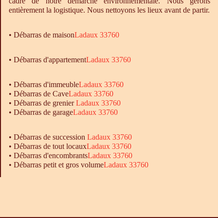
cadre de notre démarche environnementale. Nous gérons
entièrement la logistique. Nous nettoyons les lieux avant de partir.
•
Débarras
de maison
Ladaux 33760
• Débarras d'appartement
Ladaux 33760
•
Débarras
d'immeuble
Ladaux 33760
•
Débarras
de Cave
Ladaux 33760
•
Débarras
de grenier
Ladaux 33760
•
Débarras
de garage
Ladaux 33760
• Débarras de succession
Ladaux 33760
• Débarras de tout locaux
Ladaux 33760
• Débarras d'encombrants
Ladaux 33760
• Débarras petit et gros volume
Ladaux 33760