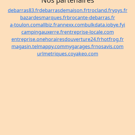
Nos partenaires
debarras83.fr
debarrasdemaison.fr
trocland.fr
yoys.fr
bazardesmarques.fr
brocante-debarras.fr
a-toulon.com
allbiz.fr
annexx.com
bulkdata.io
bye.fyi
campingauxerre.fr
entreprise-locale.com
entreprise.one
horairesdouverture24.fr
hotfrog.fr
magasin.tel
mappy.com
mygarages.fr
nosavis.com
urlmetriques.co
yakeo.com