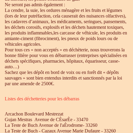
Ne seront pas admis également :
La cendre, la suie, les ordures ménagère et les fruits et légumes
(lors de leur putréfaction, cela causerait des nuisances olfactives),
les cadavres d’animaux, les médicaments, seringues, pansements,
les déchets corosifs, explosifs et les déchets hautement toxiques,
les produits inflammables,les carcasse de véhicule, les produits en
amiante-ciment (fibrociment), les pneux de poids lours ou de
véhicules agricoles.
Pour tous ces « non acceptés » en déchèterie, nous trouverons la
bonne filière pour vous en débarrasser (entreprises spécialisées en
déchets spécifiques, pharmacies, hôpitaux, équarisseur, casse-
auto…)
Sachez que les dépôt en bord de voix ou en forêt dit « dépôts
sauvages » sont bien entendus interdits et sanctionnés par la loi
par une amende de 2500€.
Listes des déchetteries pour les débarras
Arcachon Boulevard Mestrezat
Gujan Mestras Avenue de CÈsarÈe - 33470
La Teste de Buch Avenue de l'aÈrodrome- 33260
La Teste de Buch - Cazaux Avenue Marie Dufaure - 33260