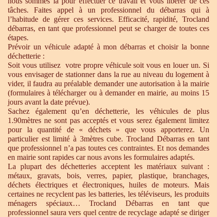
nous sommes là pour effectuer ce travail et vous libérer de ces
tâches. Faites appel à un professionnel du débarras qui à
l’habitude de gérer ces services. Efficacité, rapidité, Trocland
débarras, en tant que professionnel peut se charger de toutes ces
étapes.
Prévoir un véhicule adapté à mon débarras et choisir la bonne
déchetterie :
Soit vous utilisez votre propre véhicule soit vous en louer un. Si
vous envisager de stationner dans la rue au niveau du logement à
vider, il faudra au préalable demander une autorisation à la mairie
(formulaires à télécharger ou à demander en mairie, au moins 15
jours avant la date prévue).
Sachez également qu’en déchetterie, les véhicules de plus
1.90mètres ne sont pas acceptés et vous serez également limitez
pour la quantité de « déchets » que vous apporterez. Un
particulier est limité à 3mètres cube. Trocland Débarras en tant
que professionnel n’a pas toutes ces contraintes. Et nos demandes
en mairie sont rapides car nous avons les formulaires adaptés.
La plupart des déchetteries acceptent les matériaux suivant :
métaux, gravats, bois, verres, papier, plastique, branchages,
déchets électriques et électroniques, huiles de moteurs. Mais
certaines ne recyclent pas les batteries, les téléviseurs, les produits
ménagers spéciaux… Trocland Débarras en tant que
professionnel saura vers quel centre de recyclage adapté se diriger