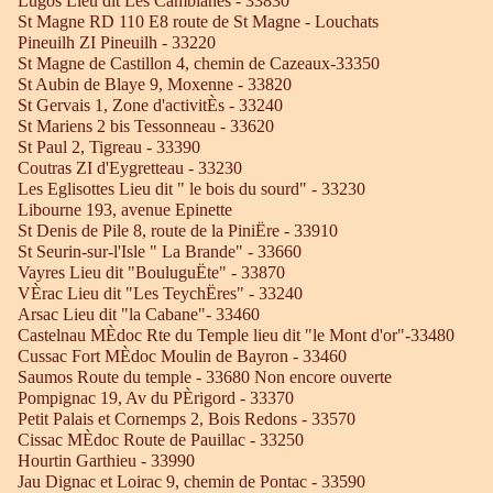
Lugos Lieu dit Les Camblanes - 33830
St Magne RD 110 E8 route de St Magne - Louchats
Pineuilh ZI Pineuilh - 33220
St Magne de Castillon 4, chemin de Cazeaux-33350
St Aubin de Blaye 9, Moxenne - 33820
St Gervais 1, Zone d'activitÈs - 33240
St Mariens 2 bis Tessonneau - 33620
St Paul 2, Tigreau - 33390
Coutras ZI d'Eygretteau - 33230
Les Eglisottes Lieu dit " le bois du sourd" - 33230
Libourne 193, avenue Epinette
St Denis de Pile 8, route de la PiniËre - 33910
St Seurin-sur-l'Isle " La Brande" - 33660
Vayres Lieu dit "BouluguËte" - 33870
VÈrac Lieu dit "Les TeychËres" - 33240
Arsac Lieu dit "la Cabane"- 33460
Castelnau MÈdoc Rte du Temple lieu dit "le Mont d'or"-33480
Cussac Fort MÈdoc Moulin de Bayron - 33460
Saumos Route du temple - 33680 Non encore ouverte
Pompignac 19, Av du PÈrigord - 33370
Petit Palais et Cornemps 2, Bois Redons - 33570
Cissac MÈdoc Route de Pauillac - 33250
Hourtin Garthieu - 33990
Jau Dignac et Loirac 9, chemin de Pontac - 33590