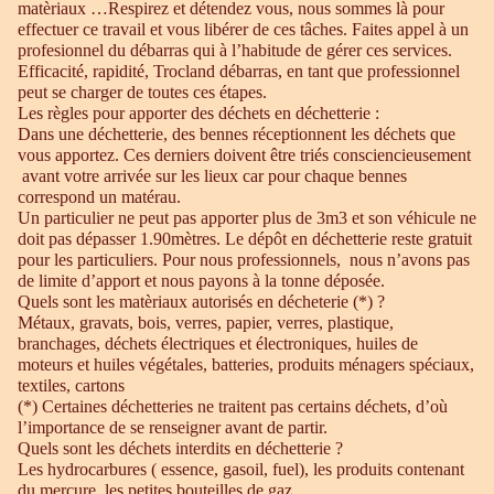
matèriaux …Respirez et détendez vous, nous sommes là pour
effectuer ce travail et vous libérer de ces tâches. Faites appel à un
profesionnel du débarras qui à l’habitude de gérer ces services.
Efficacité, rapidité, Trocland débarras, en tant que professionnel
peut se charger de toutes ces étapes.
Les règles pour apporter des déchets en déchetterie :
Dans une déchetterie, des bennes réceptionnent les déchets que
vous apportez. Ces derniers doivent être triés consciencieusement
avant votre arrivée sur les lieux car pour chaque bennes
correspond un matérau.
Un particulier ne peut pas apporter plus de 3m3 et son véhicule ne
doit pas dépasser 1.90mètres. Le dépôt en déchetterie reste gratuit
pour les particuliers. Pour nous professionnels, nous n’avons pas
de limite d’apport et nous payons à la tonne déposée.
Quels sont les matèriaux autorisés en décheterie (*) ?
Métaux, gravats, bois, verres, papier, verres, plastique,
branchages, déchets électriques et électroniques, huiles de
moteurs et huiles végétales, batteries, produits ménagers spéciaux,
textiles, cartons
(*) Certaines déchetteries ne traitent pas certains déchets, d’où
l’importance de se renseigner avant de partir.
Quels sont les déchets interdits en déchetterie ?
Les hydrocarbures ( essence, gasoil, fuel), les produits contenant
du mercure, les petites bouteilles de gaz.