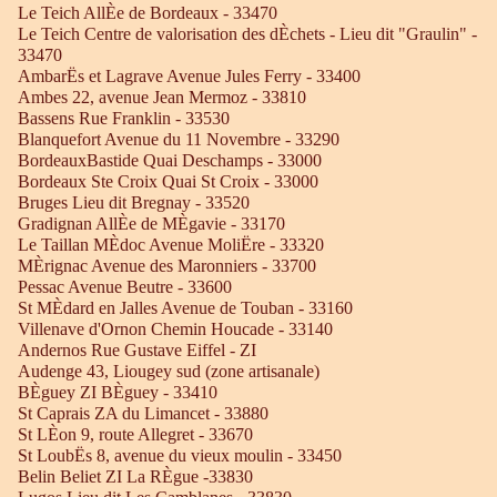
Le Teich AllÈe de Bordeaux - 33470
Le Teich Centre de valorisation des dÈchets - Lieu dit "Graulin" -
33470
AmbarËs et Lagrave Avenue Jules Ferry - 33400
Ambes 22, avenue Jean Mermoz - 33810
Bassens Rue Franklin - 33530
Blanquefort Avenue du 11 Novembre - 33290
BordeauxBastide Quai Deschamps - 33000
Bordeaux Ste Croix Quai St Croix - 33000
Bruges Lieu dit Bregnay - 33520
Gradignan AllÈe de MÈgavie - 33170
Le Taillan MÈdoc Avenue MoliËre - 33320
MÈrignac Avenue des Maronniers - 33700
Pessac Avenue Beutre - 33600
St MÈdard en Jalles Avenue de Touban - 33160
Villenave d'Ornon Chemin Houcade - 33140
Andernos Rue Gustave Eiffel - ZI
Audenge 43, Liougey sud (zone artisanale)
BÈguey ZI BÈguey - 33410
St Caprais ZA du Limancet - 33880
St LÈon 9, route Allegret - 33670
St LoubËs 8, avenue du vieux moulin - 33450
Belin Beliet ZI La RÈgue -33830