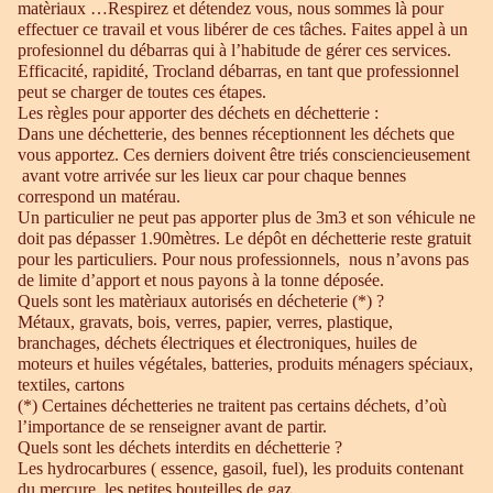
matèriaux …Respirez et détendez vous, nous sommes là pour
effectuer ce travail et vous libérer de ces tâches. Faites appel à un
profesionnel du débarras qui à l’habitude de gérer ces services.
Efficacité, rapidité, Trocland débarras, en tant que professionnel
peut se charger de toutes ces étapes.
Les règles pour apporter des déchets en déchetterie :
Dans une déchetterie, des bennes réceptionnent les déchets que
vous apportez. Ces derniers doivent être triés consciencieusement
avant votre arrivée sur les lieux car pour chaque bennes
correspond un matérau.
Un particulier ne peut pas apporter plus de 3m3 et son véhicule ne
doit pas dépasser 1.90mètres. Le dépôt en déchetterie reste gratuit
pour les particuliers. Pour nous professionnels, nous n’avons pas
de limite d’apport et nous payons à la tonne déposée.
Quels sont les matèriaux autorisés en décheterie (*) ?
Métaux, gravats, bois, verres, papier, verres, plastique,
branchages, déchets électriques et électroniques, huiles de
moteurs et huiles végétales, batteries, produits ménagers spéciaux,
textiles, cartons
(*) Certaines déchetteries ne traitent pas certains déchets, d’où
l’importance de se renseigner avant de partir.
Quels sont les déchets interdits en déchetterie ?
Les hydrocarbures ( essence, gasoil, fuel), les produits contenant
du mercure, les petites bouteilles de gaz.