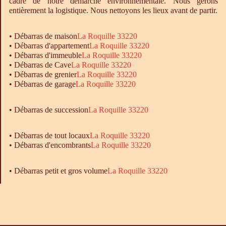
cadre de notre démarche environnementale. Nous gérons
entièrement la logistique. Nous nettoyons les lieux avant de partir.
•
Débarras
de maison
La Roquille 33220
•
Débarras
d'appartement
La Roquille 33220
•
Débarras
d'immeuble
La Roquille 33220
•
Débarras
de Cave
La Roquille 33220
•
Débarras
de grenier
La Roquille 33220
•
Débarras
de garage
La Roquille 33220
• Débarras de succession
La Roquille 33220
•
Débarras
de tout locaux
La Roquille 33220
•
Débarras
d'encombrants
La Roquille 33220
• Débarras petit et gros volume
La Roquille 33220