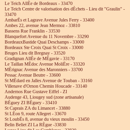
Le Teich AllÈe de Bordeaux - 33470
Le Teich Centre de valorisation des dÈchets - Lieu dit "Graulin" -
33470
AmbarËs et Lagrave Avenue Jules Ferry - 33400
Ambes 22, avenue Jean Mermoz - 33810
Bassens Rue Franklin - 33530
Blanquefort Avenue du 11 Novembre - 33290
BordeauxBastide Quai Deschamps - 33000
Bordeaux Ste Croix Quai St Croix - 33000
Bruges Lieu dit Bregnay - 33520
Gradignan AllÈe de MÈgavie - 33170
Le Taillan MÈdoc Avenue MoliËre - 33320
MÈrignac Avenue des Maronniers - 33700
Pessac Avenue Beutre - 33600
St MÈdard en Jalles Avenue de Touban - 33160
Villenave d'Ornon Chemin Houcade - 33140
Andernos Rue Gustave Eiffel - ZI
Audenge 43, Liougey sud (zone artisanale)
BÈguey ZI BÈguey - 33410
St Caprais ZA du Limancet - 33880
St LÈon 9, route Allegret - 33670
St LoubËs 8, avenue du vieux moulin - 33450
Belin Beliet ZI La RÈgue -33830