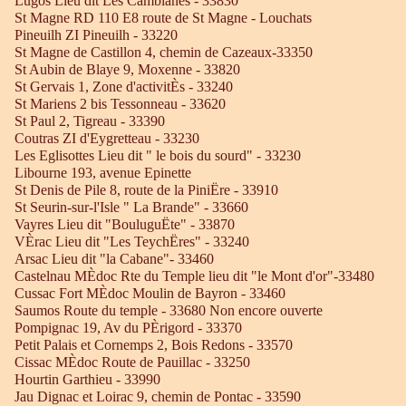
Lugos Lieu dit Les Camblanes - 33830
St Magne RD 110 E8 route de St Magne - Louchats
Pineuilh ZI Pineuilh - 33220
St Magne de Castillon 4, chemin de Cazeaux-33350
St Aubin de Blaye 9, Moxenne - 33820
St Gervais 1, Zone d'activitÈs - 33240
St Mariens 2 bis Tessonneau - 33620
St Paul 2, Tigreau - 33390
Coutras ZI d'Eygretteau - 33230
Les Eglisottes Lieu dit " le bois du sourd" - 33230
Libourne 193, avenue Epinette
St Denis de Pile 8, route de la PiniËre - 33910
St Seurin-sur-l'Isle " La Brande" - 33660
Vayres Lieu dit "BouluguËte" - 33870
VÈrac Lieu dit "Les TeychËres" - 33240
Arsac Lieu dit "la Cabane"- 33460
Castelnau MÈdoc Rte du Temple lieu dit "le Mont d'or"-33480
Cussac Fort MÈdoc Moulin de Bayron - 33460
Saumos Route du temple - 33680 Non encore ouverte
Pompignac 19, Av du PÈrigord - 33370
Petit Palais et Cornemps 2, Bois Redons - 33570
Cissac MÈdoc Route de Pauillac - 33250
Hourtin Garthieu - 33990
Jau Dignac et Loirac 9, chemin de Pontac - 33590