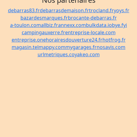
Nos partenaires
debarras83.fr
debarrasdemaison.fr
trocland.fr
yoys.fr
bazardesmarques.fr
brocante-debarras.fr
a-toulon.com
allbiz.fr
annexx.com
bulkdata.io
bye.fyi
campingauxerre.fr
entreprise-locale.com
entreprise.one
horairesdouverture24.fr
hotfrog.fr
magasin.tel
mappy.com
mygarages.fr
nosavis.com
urlmetriques.co
yakeo.com