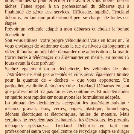
nous sommes là pour effectuer ce travail et vous libérer de ces
tâches. Faites appel à un professionnel du débarras qui à
l’habitude de gérer ces services. Efficacité, rapidité, Trocland
débarras, en tant que professionnel peut se charger de toutes ces
étapes.
Prévoir un véhicule adapté à mon débarras et choisir la bonne
déchetterie :
Soit vous utilisez votre propre véhicule soit vous en louer un. Si
vous envisager de stationner dans la rue au niveau du logement à
vider, il faudra au préalable demander une autorisation à la mairie
(formulaires à télécharger ou à demander en mairie, au moins 15
jours avant la date prévue).
Sachez également qu’en déchetterie, les véhicules de plus
1.90mètres ne sont pas acceptés et vous serez également limitez
pour la quantité de « déchets » que vous apporterez. Un
particulier est limité à 3mètres cube. Trocland Débarras en tant
que professionnel n’a pas toutes ces contraintes. Et nos demandes
en mairie sont rapides car nous avons les formulaires adaptés.
La plupart des déchetteries acceptent les matériaux suivant :
métaux, gravats, bois, verres, papier, plastique, branchages,
déchets électriques et électroniques, huiles de moteurs. Mais
certaines ne recyclent pas les batteries, les téléviseurs, les produits
ménagers spéciaux… Trocland Débarras en tant que
professionnel saura vers quel centre de recyclage adapté se diriger