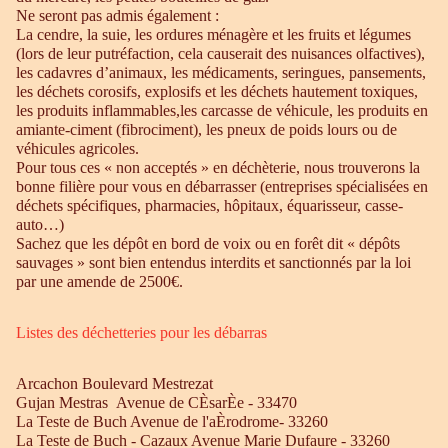
Ne seront pas admis également :
La cendre, la suie, les ordures ménagère et les fruits et légumes
(lors de leur putréfaction, cela causerait des nuisances olfactives),
les cadavres d’animaux, les médicaments, seringues, pansements,
les déchets corosifs, explosifs et les déchets hautement toxiques,
les produits inflammables,les carcasse de véhicule, les produits en
amiante-ciment (fibrociment), les pneux de poids lours ou de
véhicules agricoles.
Pour tous ces « non acceptés » en déchèterie, nous trouverons la
bonne filière pour vous en débarrasser (entreprises spécialisées en
déchets spécifiques, pharmacies, hôpitaux, équarisseur, casse-
auto…)
Sachez que les dépôt en bord de voix ou en forêt dit « dépôts
sauvages » sont bien entendus interdits et sanctionnés par la loi
par une amende de 2500€.
Listes des déchetteries pour les débarras
Arcachon Boulevard Mestrezat
Gujan Mestras Avenue de CÈsarÈe - 33470
La Teste de Buch Avenue de l'aÈrodrome- 33260
La Teste de Buch - Cazaux Avenue Marie Dufaure - 33260