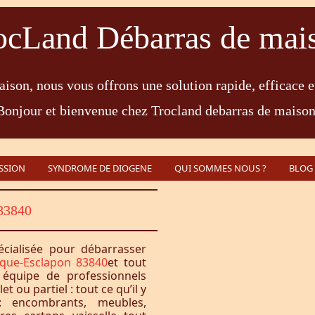
ocLand Débarras de mai
ison, nous vous offrons une solution rapide, efficace e
Bonjour et bienvenue chez Trocland debarras de maison
SSION
SYNDROME DE DIOGENE
QUI SOMMES NOUS ?
BLOG
83840
écialisée pour débarrasser
que-Esclapon 83840
et tout
équipe de professionnels
 ou partiel : tout ce qu’il y
 encombrants, meubles,