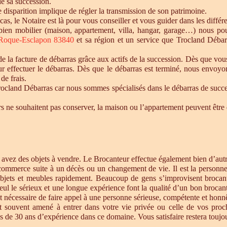
de sa succession.
te disparition implique de régler la transmission de son patrimoine.
 cas, le Notaire est là pour vous conseiller et vous guider dans les diffé
n bien mobilier (maison, appartement, villa, hangar, garage…) nous p
Roque-Esclapon 83840
et sa région et un service que Trocland Débar
 la facture de débarras grâce aux actifs de la succession. Dès que vou
r effectuer le débarras. Dès que le débarras est terminé, nous envoyon
de frais.
cland Débarras car nous sommes spécialisés dans le débarras de successi
tiers ne souhaitent pas conserver, la maison ou l’appartement peuvent êt
s avez des objets à vendre. Le Brocanteur effectue également bien d’au
 commerce suite à un décès ou un changement de vie. Il est la personne 
objets et meubles rapidement. Beaucoup de gens s’improvisent brocan
eul le sérieux et une longue expérience font la qualité d’un bon brocan
t nécessaire de faire appel à une personne sérieuse, compétente et honnê
st souvent amené à entrer dans votre vie privée ou celle de vos proc
 de 30 ans d’expérience dans ce domaine. Vous satisfaire restera toujour