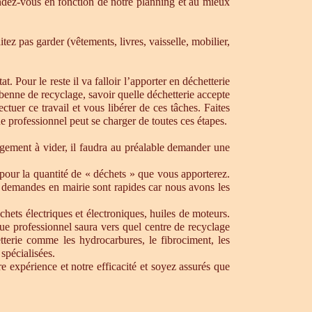
dez-vous en fonction de notre planning et au mieux
ez pas garder (vêtements, livres, vaisselle, mobilier,
. Pour le reste il va falloir l’apporter en déchetterie
e benne de recyclage, savoir quelle déchetterie accepte
uer ce travail et vous libérer de ces tâches. Faites
ue professionnel peut se charger de toutes ces étapes.
ogement à vider, il faudra au préalable demander une
pour la quantité de « déchets » que vous apporterez.
os demandes en mairie sont rapides car nous avons les
chets électriques et électroniques, huiles de moteurs.
que professionnel saura vers quel centre de recyclage
tterie comme les hydrocarbures, le fibrociment, les
spécialisées.
 expérience et notre efficacité et soyez assurés que