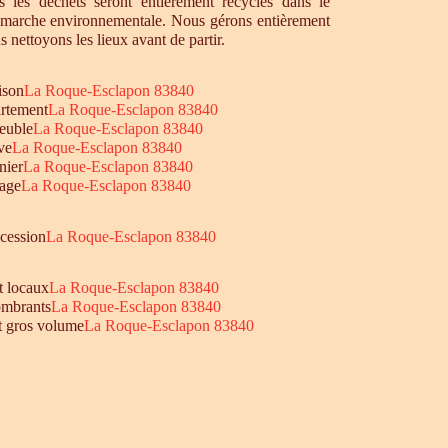
 les déchets seront entièrement recyclés dans le
émarche environnementale. Nous gérons entièrement
s nettoyons les lieux avant de partir.
ison
La Roque-Esclapon 83840
rtement
La Roque-Esclapon 83840
euble
La Roque-Esclapon 83840
ve
La Roque-Esclapon 83840
nier
La Roque-Esclapon 83840
age
La Roque-Esclapon 83840
ccession
La Roque-Esclapon 83840
t locaux
La Roque-Esclapon 83840
mbrants
La Roque-Esclapon 83840
et gros volume
La Roque-Esclapon 83840