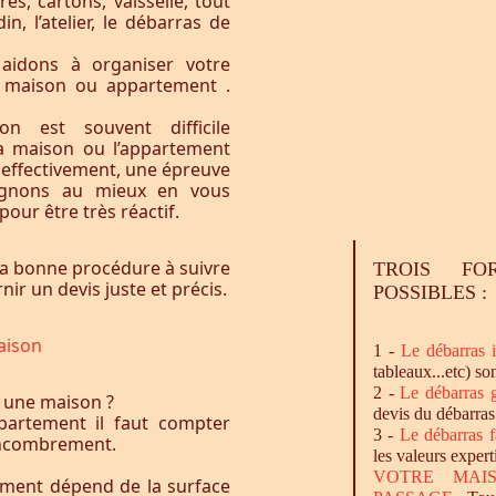
res, cartons, vaisselle, tout
n, l’atelier, le débarras de
aidons à organiser votre
e maison ou appartement .
n est souvent difficile
la maison ou l’appartement
, effectivement, une épreuve
agnons au mieux en vous
our être très réactif.
a bonne procédure à suivre
TROIS FO
ir un devis juste et précis.
POSSIBLES :
aison
1 -
Le
débarras
i
tableaux...etc) so
2 -
Le
débarras
g
 une maison ?
devis du débarras
artement il faut compter
3 -
Le
débarras
f
l’encombrement.
les valeurs expert
VOTRE MAI
ement dépend de la surface