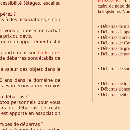
PASSAGE.
Tous
essibilité (étages, escalier,
cadre de notre d
la logistique. Nou
pérez ?
s à des associations, sinon
•
Débarras
de ma
nt vous proposer un rachat
•
Débarras
d'appa
e prix du devis.
•
Débarras
d'imm
 ou mon appartement est-il
•
Débarras
de Ca
•
Débarras
de gre
 appartement sur
La Roque-
•
Débarras
de gar
 de débarras sont établis de
la valeur des objets dans la
• Débarras de su
0 ans dans le domaine de
•
Débarras
de tou
ous estimerons au mieux vos
•
Débarras
d'enco
•
Débarras
petit 
du débarras ?
otos personnels pour vous
rs du débarras. Le reste
t est apporté en association
 types de débarras ?
l adapté pour toutes sortes