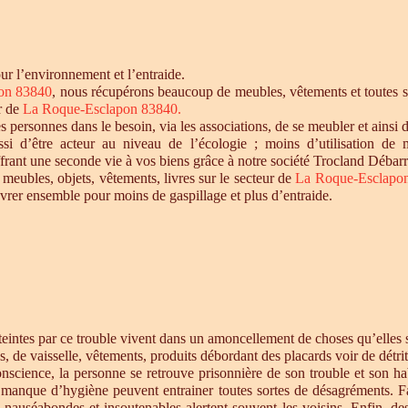
r l’environnement et l’entraide.
on 83840
, nous récupérons beaucoup de meubles, vêtements et toutes so
ur de
La Roque-Esclapon 83840.
personnes dans le besoin, via les associations, de se meubler et ainsi d
si d’être acteur au niveau de l’écologie ; moins d’utilisation de 
offrant une seconde vie à vos biens grâce à notre société Trocland Débarr
 meubles, objets, vêtements, livres sur le secteur de
La Roque-Esclapo
vrer ensemble pour moins de gaspillage et plus d’entraide.
intes par ce trouble vivent dans un amoncellement de choses qu’elles st
s, de vaisselle, vêtements, produits débordant des placards voir de détrit
cience, la personne se retrouve prisonnière de son trouble et son habi
e manque d’hygiène peuvent entrainer toutes sortes de désagréments. F
s nauséabondes et insoutenables alertent souvent les voisins. Enfin, de