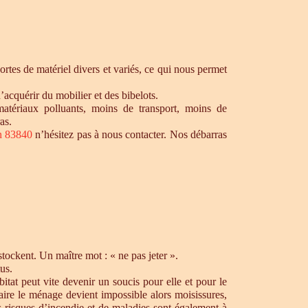
rtes de matériel divers et variés, ce qui nous permet
’acquérir du mobilier et des bibelots.
matériaux polluants, moins de transport, moins de
as.
n 83840
n’hésitez pas à nous contacter. Nos débarras
ockent. Un maître mot : « ne pas jeter ».
us.
tat peut vite devenir un soucis pour elle et pour le
aire le ménage devient impossible alors moisissures,
s risques d’incendie et de maladies sont également à