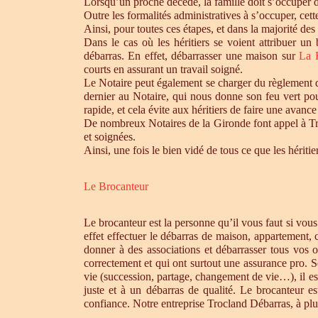
Lorsqu’un proche décède, la famille doit s’occuper 
Outre les formalités administratives à s’occuper, cet
Ainsi, pour toutes ces étapes, et dans la majorité des
Dans le cas où les héritiers se voient attribuer u
débarras. En effet, débarrasser une maison sur
La 
courts en assurant un travail soigné.
Le Notaire peut également se charger du règlement de
dernier au Notaire, qui nous donne son feu vert pou
rapide, et cela évite aux héritiers de faire une avance 
De nombreux Notaires de la Gironde font appel à Tro
et soignées.
Ainsi, une fois le bien vidé de tous ce que les héri
Le Brocanteur
Le brocanteur est la personne qu’il vous faut si vou
effet effectuer le débarras de maison, appartement,
donner à des associations et débarrasser tous vos 
correctement et qui ont surtout une assurance pro. S
vie (succession, partage, changement de vie…), il es
juste et à un débarras de qualité. Le brocanteur e
confiance. Notre entreprise Trocland Débarras, à plus