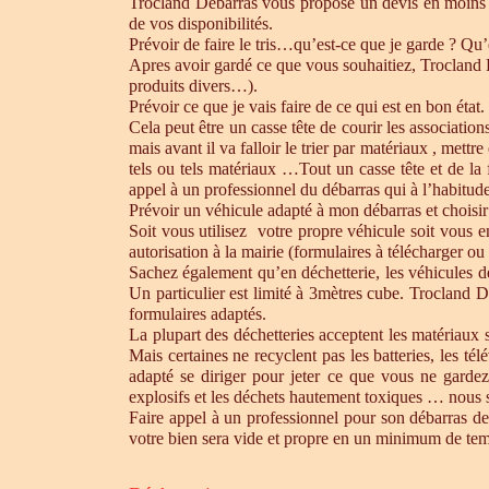
Trocland Débarras vous propose un devis en moins 
de vos disponibilités.
Prévoir de faire le tris…qu’est-ce que je garde ? Qu’
Apres avoir gardé ce que vous souhaitiez, Trocland Dé
produits divers…).
Prévoir ce que je vais faire de ce qui est en bon état. 
Cela peut être un casse tête de courir les association
mais avant il va falloir le trier par matériaux , mett
tels ou tels matériaux …Tout un casse tête et de la
appel à un professionnel du débarras qui à l’habitude 
Prévoir un véhicule adapté à mon débarras et choisir
Soit vous utilisez votre propre véhicule soit vous 
autorisation à la mairie (formulaires à télécharger o
Sachez également qu’en déchetterie, les véhicules d
Un particulier est limité à 3mètres cube. Trocland D
formulaires adaptés.
La plupart des déchetteries acceptent les matériaux s
Mais certaines ne recyclent pas les batteries, les t
adapté se diriger pour jeter ce que vous ne gardez
explosifs et les déchets hautement toxiques … nous 
Faire appel à un professionnel pour son débarras de
votre bien sera vide et propre en un minimum de te