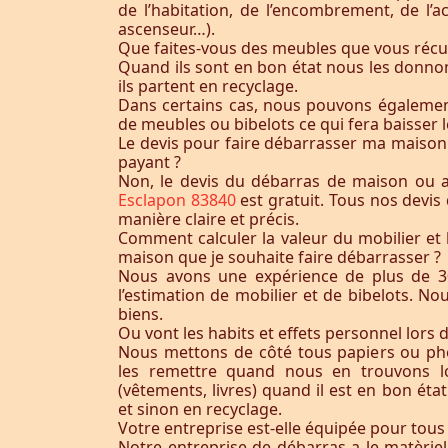
de l’habitation, de l’encombrement, de l’acc
ascenseur…).
Que faites-vous des meubles que vous récu
Quand ils sont en bon état nous les donnon
ils partent en recyclage.
Dans certains cas, nous pouvons égaleme
de meubles ou bibelots ce qui fera baisser l
Le devis pour faire débarrasser ma maison
payant ?
Non, le devis du débarras de maison ou
Esclapon 83840
est gratuit. Tous nos devis
manière claire et précis.
Comment calculer la valeur du mobilier et 
maison que je souhaite faire débarrasser ?
Nous avons une expérience de plus de 3
l’estimation de mobilier et de bibelots. N
biens.
Ou vont les habits et effets personnel lors 
Nous mettons de côté tous papiers ou ph
les remettre quand nous en trouvons lo
(vêtements, livres) quand il est en bon éta
et sinon en recyclage.
Votre entreprise est-elle équipée pour tous
Notre entreprise de débarras a le matèrie