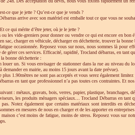
de 24h. Dés acceptation du devis, nous vous fixons rapidement un ren
est-ce que je jette ? Qu’est-ce que je vends ?
barras arrive avec son matériel est emballe tout ce que vous ne souhait
Et ce qui mérite d’être jeter, où je le jette ?
s ou les vide-greniers pour donner ou vendre ce qui est encore en bon état
re en sac, charger en véhicule, décharger en déchetterie, trouver la bonn
 fatigue occasionnée. Reposez vous sur nous, nous sommes là pour effect
de gérer ces services. Efficacité, rapidité, Trocland débarras, en tant q
 la bonne déchetterie :
en louer un. Si vous envisager de stationner dans la rue au niveau du l
u à demander en mairie, au moins 15 jours avant la date prévue).
e plus 1.90mètres ne sont pas acceptés et vous serez également limitez 
ébarras en tant que professionnel n’a pas toutes ces contraintes. Et n
uivant : métaux, gravats, bois, verres, papier, plastique, branchages, dé
éléviseurs, les produits ménagers spéciaux… Trocland Débarras en tant 
 pas. Notez également que certains matériaux sont interdits en déche
sommes en mesures de nous en charger et de les apporter en entreprises 
 maison c’est moins de fatigue, moins de stress. Reposez vous sur notre
mps.