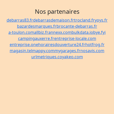
Nos partenaires
debarras83.fr
debarrasdemaison.fr
trocland.fr
yoys.fr
bazardesmarques.fr
brocante-debarras.fr
a-toulon.com
allbiz.fr
annexx.com
bulkdata.io
bye.fyi
campingauxerre.fr
entreprise-locale.com
entreprise.one
horairesdouverture24.fr
hotfrog.fr
magasin.tel
mappy.com
mygarages.fr
nosavis.com
urlmetriques.co
yakeo.com