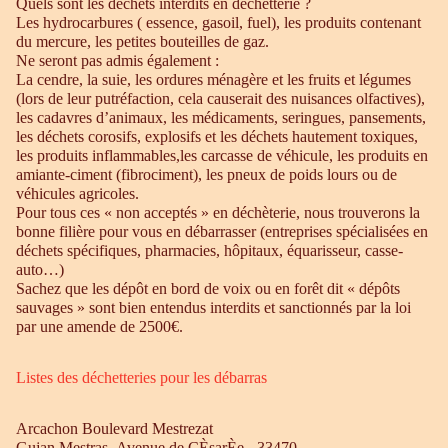
Quels sont les déchets interdits en déchetterie ?
Les hydrocarbures ( essence, gasoil, fuel), les produits contenant
du mercure, les petites bouteilles de gaz.
Ne seront pas admis également :
La cendre, la suie, les ordures ménagère et les fruits et légumes
(lors de leur putréfaction, cela causerait des nuisances olfactives),
les cadavres d’animaux, les médicaments, seringues, pansements,
les déchets corosifs, explosifs et les déchets hautement toxiques,
les produits inflammables,les carcasse de véhicule, les produits en
amiante-ciment (fibrociment), les pneux de poids lours ou de
véhicules agricoles.
Pour tous ces « non acceptés » en déchèterie, nous trouverons la
bonne filière pour vous en débarrasser (entreprises spécialisées en
déchets spécifiques, pharmacies, hôpitaux, équarisseur, casse-
auto…)
Sachez que les dépôt en bord de voix ou en forêt dit « dépôts
sauvages » sont bien entendus interdits et sanctionnés par la loi
par une amende de 2500€.
Listes des déchetteries pour les débarras
Arcachon Boulevard Mestrezat
Gujan Mestras Avenue de CÈsarÈe - 33470