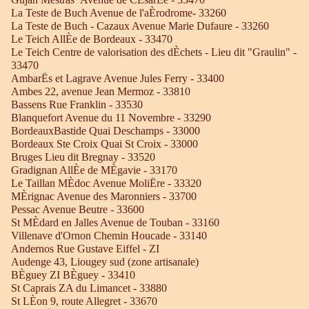
La Teste de Buch Avenue de l'aÈrodrome- 33260
La Teste de Buch - Cazaux Avenue Marie Dufaure - 33260
Le Teich AllÈe de Bordeaux - 33470
Le Teich Centre de valorisation des dÈchets - Lieu dit "Graulin" -
33470
AmbarËs et Lagrave Avenue Jules Ferry - 33400
Ambes 22, avenue Jean Mermoz - 33810
Bassens Rue Franklin - 33530
Blanquefort Avenue du 11 Novembre - 33290
BordeauxBastide Quai Deschamps - 33000
Bordeaux Ste Croix Quai St Croix - 33000
Bruges Lieu dit Bregnay - 33520
Gradignan AllÈe de MÈgavie - 33170
Le Taillan MÈdoc Avenue MoliËre - 33320
MÈrignac Avenue des Maronniers - 33700
Pessac Avenue Beutre - 33600
St MÈdard en Jalles Avenue de Touban - 33160
Villenave d'Ornon Chemin Houcade - 33140
Andernos Rue Gustave Eiffel - ZI
Audenge 43, Liougey sud (zone artisanale)
BÈguey ZI BÈguey - 33410
St Caprais ZA du Limancet - 33880
St LÈon 9, route Allegret - 33670