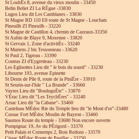
St LoubËs 8, avenue du vieux moulin - 33450
Belin Beliet ZI La RÈgue -33830
Lugos Lieu dit Les Camblanes - 33830
St Magne RD 110 E8 route de St Magne - Louchats
Pineuilh ZI Pineuilh - 33220
St Magne de Castillon 4, chemin de Cazeaux-33350
St Aubin de Blaye 9, Moxenne - 33820
St Gervais 1, Zone d'activitÈs - 33240
St Mariens 2 bis Tessonneau - 33620
St Paul 2, Tigreau - 33390
Coutras ZI d'Eygretteau - 33230
Les Eglisottes Lieu dit " le bois du sourd" - 33230
Libourne 193, avenue Epinette
St Denis de Pile 8, route de la PiniËre - 33910
St Seurin-sur-l'Isle " La Brande" - 33660
Vayres Lieu dit "BouluguËte" - 33870
VÈrac Lieu dit "Les TeychËres" - 33240
Arsac Lieu dit "la Cabane"- 33460
Castelnau MÈdoc Rte du Temple lieu dit "le Mont d'or"-33480
Cussac Fort MÈdoc Moulin de Bayron - 33460
Saumos Route du temple - 33680 Non encore ouverte
Pompignac 19, Av du PÈrigord - 33370
Petit Palais et Cornemps 2, Bois Redons - 33570
Cissac MÈdoc Route de Pauillac - 33250