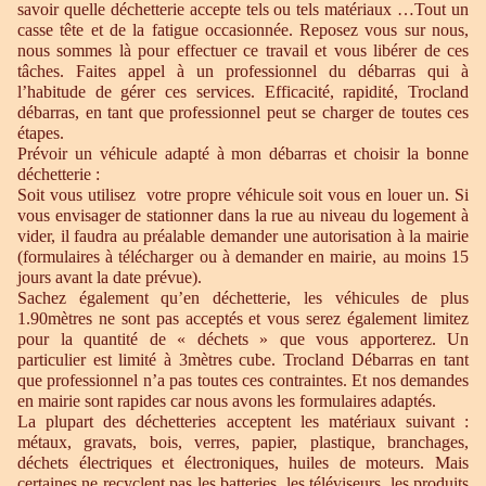
savoir quelle déchetterie accepte tels ou tels matériaux …Tout un
casse tête et de la fatigue occasionnée. Reposez vous sur nous,
nous sommes là pour effectuer ce travail et vous libérer de ces
tâches. Faites appel à un professionnel du débarras qui à
l’habitude de gérer ces services. Efficacité, rapidité, Trocland
débarras, en tant que professionnel peut se charger de toutes ces
étapes.
Prévoir un véhicule adapté à mon débarras et choisir la bonne
déchetterie :
Soit vous utilisez votre propre véhicule soit vous en louer un. Si
vous envisager de stationner dans la rue au niveau du logement à
vider, il faudra au préalable demander une autorisation à la mairie
(formulaires à télécharger ou à demander en mairie, au moins 15
jours avant la date prévue).
Sachez également qu’en déchetterie, les véhicules de plus
1.90mètres ne sont pas acceptés et vous serez également limitez
pour la quantité de « déchets » que vous apporterez. Un
particulier est limité à 3mètres cube. Trocland Débarras en tant
que professionnel n’a pas toutes ces contraintes. Et nos demandes
en mairie sont rapides car nous avons les formulaires adaptés.
La plupart des déchetteries acceptent les matériaux suivant :
métaux, gravats, bois, verres, papier, plastique, branchages,
déchets électriques et électroniques, huiles de moteurs. Mais
certaines ne recyclent pas les batteries, les téléviseurs, les produits