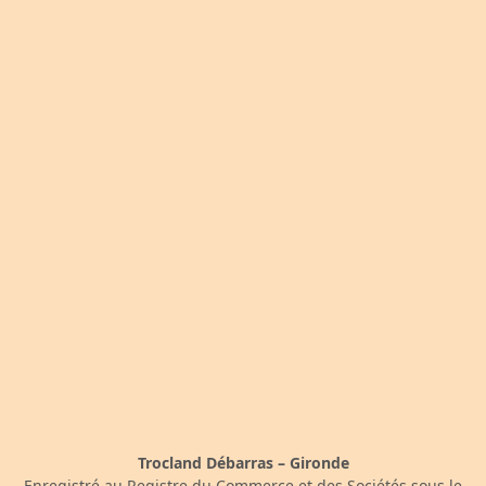
Trocland Débarras – Gironde
Enregistré au Registre du Commerce et des Sociétés sous le