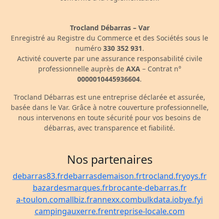
Trocland Débarras – Var
Enregistré au Registre du Commerce et des Sociétés sous le
numéro
330 352 931
.
Activité couverte par une assurance responsabilité civile
professionnelle auprès de
AXA
– Contrat n°
0000010445936604
.
Trocland Débarras est une entreprise déclarée et assurée,
basée dans le Var. Grâce à notre couverture professionnelle,
nous intervenons en toute sécurité pour vos besoins de
débarras, avec transparence et fiabilité.
Nos partenaires
debarras83.fr
debarrasdemaison.fr
trocland.fr
yoys.fr
bazardesmarques.fr
brocante-debarras.fr
a-toulon.com
allbiz.fr
annexx.com
bulkdata.io
bye.fyi
campingauxerre.fr
entreprise-locale.com