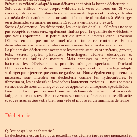
Prévoir un véhicule adapté à mon débarras et choisir la bonne déchetterie :
Soit vous utilisez votre propre véhicule soit vous en louer un. Si vous
envisager de stationner dans la rue au niveau du logement à vider, il faudra
au préalable demander une autorisation à la mairie (formulaires à télécharger
ou à demander en mairie, au moins 15 jours avant la date prévue).
Sachez également qu’en déchetterie, les véhicules de plus 1.90mètres ne sont
pas acceptés et vous serez également limitez pour la quantité de « déchets »
que vous apporterez. Un particulier est limité à 3mètres cube. Trocland
Débarras en tant que professionnel n’a pas toutes ces contraintes. Et nos
demandes en mairie sont rapides car nous avons les formulaires adaptés.
La plupart des déchetteries acceptent les matériaux suivant : métaux, gravats,
bois, verres, papier, plastique, branchages, déchets électriques et
électroniques, huiles de moteurs. Mais certaines ne recyclent pas les
batteries, les téléviseurs, les produits ménagers spéciaux… Trocland
Débarras en tant que professionnel saura vers quel centre de recyclage adapté
se diriger pour jeter ce que vous ne gardez pas. Notez également que certains
matériaux sont interdits en déchetterie comme les hydrocarbures, le
fibrociment, les explosifs et les déchets hautement toxiques … nous sommes
en mesures de nous en charger et de les apporter en entreprises spécialisées.
Faire appel à un professionnel pour son débarras de maison c’est moins de
fatigue, moins de stress. Reposez vous sur notre expérience et notre efficacité
et soyez assurés que votre bien sera vide et propre en un minimum de temps.
Déchetterie
Qu’est ce qu’une déchetterie ?
La déchetterie est un lieu pour recueillir vos déchets (autres que ménagers) et