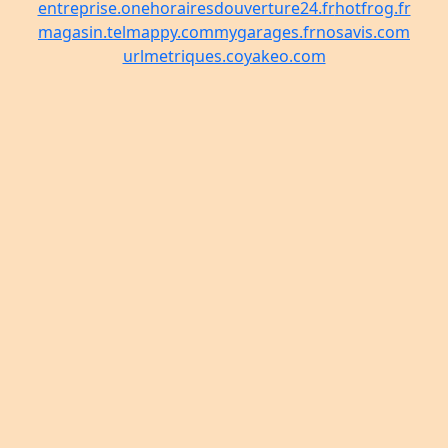
entreprise.one
horairesdouverture24.fr
hotfrog.fr
magasin.tel
mappy.com
mygarages.fr
nosavis.com
urlmetriques.co
yakeo.com