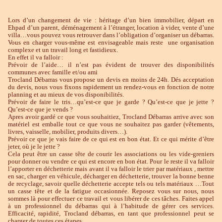
Lors d’un changement de vie : héritage d’un bien immobilier, départ en
Ehpad d’un parent, déménagement à l’étranger, location à vider, vente d’une
villa…vous pouvez vous retrouver dans l’obligation d’organiser un débarras.
Vous en charger vous-même est envisageable mais reste une organisation
complexe et un travail long et fastidieux.
En effet il va falloir :
Prévoir de l’aide… il n’est pas évident de trouver des disponibilités
communes avec famille et/ou ami
Trocland Débarras vous propose un devis en moins de 24h. Dés acceptation
du devis, nous vous fixons rapidement un rendez-vous en fonction de notre
planning et au mieux de vos disponibilités.
Prévoir de faire le tris…qu’est-ce que je garde ? Qu’est-ce que je jette ?
Qu’est-ce que je vends ?
Apres avoir gardé ce que vous souhaitiez, Trocland Débarras arrive avec son
matériel est emballe tout ce que vous ne souhaitez pas garder (vêtements,
livres, vaisselle, mobilier, produits divers…).
Prévoir ce que je vais faire de ce qui est en bon état. Et ce qui mérite d’être
jeter, où je le jette ?
Cela peut être un casse tête de courir les associations ou les vide-greniers
pour donner ou vendre ce qui est encore en bon état. Pour le reste il va falloir
l’apporter en déchetterie mais avant il va falloir le trier par matériaux , mettre
en sac, charger en véhicule, décharger en déchetterie, trouver la bonne benne
de recyclage, savoir quelle déchetterie accepte tels ou tels matériaux …Tout
un casse tête et de la fatigue occasionnée. Reposez vous sur nous, nous
sommes là pour effectuer ce travail et vous libérer de ces tâches. Faites appel
à un professionnel du débarras qui à l’habitude de gérer ces services.
Efficacité, rapidité, Trocland débarras, en tant que professionnel peut se
charger de toutes ces étapes.