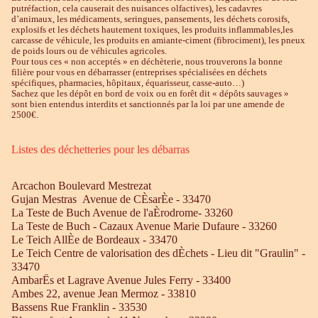
putréfaction, cela causerait des nuisances olfactives), les cadavres
d’animaux, les médicaments, seringues, pansements, les déchets corosifs,
explosifs et les déchets hautement toxiques, les produits inflammables,les
carcasse de véhicule, les produits en amiante-ciment (fibrociment), les pneux
de poids lours ou de véhicules agricoles.
Pour tous ces « non acceptés » en déchèterie, nous trouverons la bonne
filière pour vous en débarrasser (entreprises spécialisées en déchets
spécifiques, pharmacies, hôpitaux, équarisseur, casse-auto…)
Sachez que les dépôt en bord de voix ou en forêt dit « dépôts sauvages »
sont bien entendus interdits et sanctionnés par la loi par une amende de
2500€.
Listes des déchetteries pour les débarras
Arcachon Boulevard Mestrezat
Gujan Mestras Avenue de CÈsarÈe - 33470
La Teste de Buch Avenue de l'aÈrodrome- 33260
La Teste de Buch - Cazaux Avenue Marie Dufaure - 33260
Le Teich AllÈe de Bordeaux - 33470
Le Teich Centre de valorisation des dÈchets - Lieu dit "Graulin" -
33470
AmbarËs et Lagrave Avenue Jules Ferry - 33400
Ambes 22, avenue Jean Mermoz - 33810
Bassens Rue Franklin - 33530