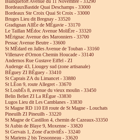
Blanquefort Avenue du 11 Novembre - 33290
BordeauxBastide Quai Deschamps - 33000
Bordeaux Ste Croix Quai St Croix - 33000
Bruges Lieu dit Bregnay - 33520
Gradignan AllÈe de MÈgavie - 33170
Le Taillan MÈdoc Avenue MoliËre - 33320
MÈrignac Avenue des Maronniers - 33700
Pessac Avenue Beutre - 33600
St MÈdard en Jalles Avenue de Touban - 33160
Villenave d'Ornon Chemin Houcade - 33140
Andernos Rue Gustave Eiffel - ZI
Audenge 43, Liougey sud (zone artisanale)
BÈguey ZI BÈguey - 33410
St Caprais ZA du Limancet - 33880
St LÈon 9, route Allegret - 33670
St LoubËs 8, avenue du vieux moulin - 33450
Belin Beliet ZI La RÈgue -33830
Lugos Lieu dit Les Camblanes - 33830
St Magne RD 110 E8 route de St Magne - Louchats
Pineuilh ZI Pineuilh - 33220
St Magne de Castillon 4, chemin de Cazeaux-33350
St Aubin de Blaye 9, Moxenne - 33820
St Gervais 1, Zone d'activitÈs - 33240
St Mariens 2 bis Tessonneau - 33620