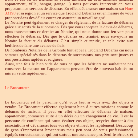
appartement, villa, hangar, garage…) nous pouvons intervenir en vous
proposant nos services de débarras. En effet, débarrasser une maison sur
Hure
33190
et sa région et un service que Trocland Débarras est en mesure de vous
proposer dans des délais courts en assurant un travail soigné.
Le Notaire peut également se charger du règlement de la facture de débarras
grâce aux actifs de la succession. Dès que vous acceptez le devis de débarras,
nous transmettons ce dernier au Notaire, qui nous donne son feu vert pour
effectuer le débarras. Dès que le débarras est terminé, nous envoyons au
Notaire la facture du débarras. C’est simple et rapide, et cela évite aux
héritiers de faire une avance de frais.
De nombreux Notaires de la Gironde font appel à Trocland Débarras car nous
sommes spécialisés dans le débarras de successions, nos prix sont justes et
nos prestations rapides et soignées.
Ainsi, une fois le bien vidé de tous ce que les héritiers ne souhaitent pas
conserver, la maison ou l’appartement peuvent être de nouveau habités ou
mis en vente rapidement.
Le Brocanteur
Le brocanteur est la personne qu’il vous faut si vous avez des objets à
vendre. Le Brocanteur effectue également bien d’autres missions comme le
débarras de maison. Il peut en effet effectuer le débarras de maison,
appartement, commerce suite à un décès ou un changement de vie. Il est la
personne de confiance qui saura évaluer vos objets, recycler, donner à des
associations et débarrasser tous vos objets et meubles rapidement. Beaucoup
de gens s’improvisent brocanteurs mais peu sont de vrais professionnels
équipés correctement et qui ont surtout une assurance pro. Seul le sérieux et