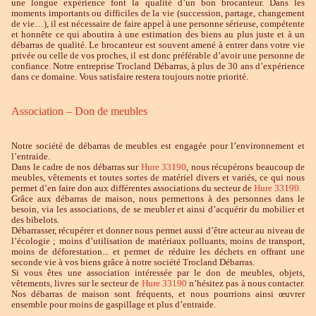
une longue expérience font la qualité d’un bon brocanteur. Dans les
moments importants ou difficiles de la vie (succession, partage, changement
de vie…), il est nécessaire de faire appel à une personne sérieuse, compétente
et honnête ce qui aboutira à une estimation des biens au plus juste et à un
débarras de qualité. Le brocanteur est souvent amené à entrer dans votre vie
privée ou celle de vos proches, il est donc préférable d’avoir une personne de
confiance. Notre entreprise Trocland Débarras, à plus de 30 ans d’expérience
dans ce domaine. Vous satisfaire restera toujours notre priorité.
Association – Don de meubles
Notre société de débarras de meubles est engagée pour l’environnement et
l’entraide.
Dans le cadre de nos débarras sur
Hure 33190
, nous récupérons beaucoup de
meubles, vêtements et toutes sortes de matériel divers et variés, ce qui nous
permet d’en faire don aux différentes associations du secteur de
Hure 33190.
Grâce aux débarras de maison, nous permettons à des personnes dans le
besoin, via les associations, de se meubler et ainsi d’acquérir du mobilier et
des bibelots.
Débarrasser, récupérer et donner nous permet aussi d’être acteur au niveau de
l’écologie ; moins d’utilisation de matériaux polluants, moins de transport,
moins de déforestation... et permet de réduire les déchets en offrant une
seconde vie à vos biens grâce à notre société Trocland Débarras.
Si vous êtes une association intéressée par le don de meubles, objets,
vêtements, livres sur le secteur de
Hure 33190
n’hésitez pas à nous contacter.
Nos débarras de maison sont fréquents, et nous pourrions ainsi œuvrer
ensemble pour moins de gaspillage et plus d’entraide.