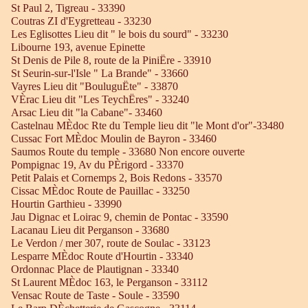
St Paul 2, Tigreau - 33390
Coutras ZI d'Eygretteau - 33230
Les Eglisottes Lieu dit " le bois du sourd" - 33230
Libourne 193, avenue Epinette
St Denis de Pile 8, route de la PiniËre - 33910
St Seurin-sur-l'Isle " La Brande" - 33660
Vayres Lieu dit "BouluguËte" - 33870
VÈrac Lieu dit "Les TeychËres" - 33240
Arsac Lieu dit "la Cabane"- 33460
Castelnau MÈdoc Rte du Temple lieu dit "le Mont d'or"-33480
Cussac Fort MÈdoc Moulin de Bayron - 33460
Saumos Route du temple - 33680 Non encore ouverte
Pompignac 19, Av du PÈrigord - 33370
Petit Palais et Cornemps 2, Bois Redons - 33570
Cissac MÈdoc Route de Pauillac - 33250
Hourtin Garthieu - 33990
Jau Dignac et Loirac 9, chemin de Pontac - 33590
Lacanau Lieu dit Perganson - 33680
Le Verdon / mer 307, route de Soulac - 33123
Lesparre MÈdoc Route d'Hourtin - 33340
Ordonnac Place de Plautignan - 33340
St Laurent MÈdoc 163, le Perganson - 33112
Vensac Route de Taste - Soule - 33590