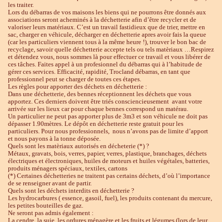
les traiter.
Lors du débarras de vos maisons les biens qui ne pourrons être donnés aux
associations seront acheminés à la déchetterie afin d’être recycler et de
valoriser leurs matériaux. C’est un travail fastidieux que de trier, mettre en
sac, charger en véhicule, décharger en déchetterie apres avoir fais la queue
(car les particuliers viennent tous à la même heure !), trouver le bon bac de
recyclage, savoir quelle déchetterie accepte tels ou tels matèriaux …Respirez
et détendez vous, nous sommes là pour effectuer ce travail et vous libérer de
ces tâches. Faites appel à un profesionnel du débarras qui à l’habitude de
gérer ces services. Efficacité, rapidité, Trocland débarras, en tant que
professionnel peut se charger de toutes ces étapes.
Les règles pour apporter des déchets en déchetterie :
Dans une déchetterie, des bennes réceptionnent les déchets que vous
apportez. Ces derniers doivent être triés consciencieusement avant votre
arrivée sur les lieux car pour chaque bennes correspond un matérau.
Un particulier ne peut pas apporter plus de 3m3 et son véhicule ne doit pas
dépasser 1.90mètres. Le dépôt en déchetterie reste gratuit pour les
particuliers. Pour nous professionnels, nous n’avons pas de limite d’apport
et nous payons à la tonne déposée.
Quels sont les matèriaux autorisés en décheterie (*) ?
Métaux, gravats, bois, verres, papier, verres, plastique, branchages, déchets
électriques et électroniques, huiles de moteurs et huiles végétales, batteries,
produits ménagers spéciaux, textiles, cartons
(*) Certaines déchetteries ne traitent pas certains déchets, d’où l’importance
de se renseigner avant de partir.
Quels sont les déchets interdits en déchetterie ?
Les hydrocarbures ( essence, gasoil, fuel), les produits contenant du mercure,
les petites bouteilles de gaz.
Ne seront pas admis également :
La cendre, la suie, les ordures ménagère et les fruits et légumes (lors de leur