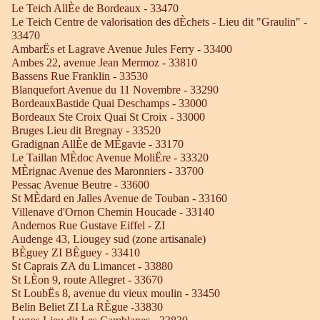
Le Teich AllÈe de Bordeaux - 33470
Le Teich Centre de valorisation des dÈchets - Lieu dit "Graulin" -
33470
AmbarËs et Lagrave Avenue Jules Ferry - 33400
Ambes 22, avenue Jean Mermoz - 33810
Bassens Rue Franklin - 33530
Blanquefort Avenue du 11 Novembre - 33290
BordeauxBastide Quai Deschamps - 33000
Bordeaux Ste Croix Quai St Croix - 33000
Bruges Lieu dit Bregnay - 33520
Gradignan AllÈe de MÈgavie - 33170
Le Taillan MÈdoc Avenue MoliËre - 33320
MÈrignac Avenue des Maronniers - 33700
Pessac Avenue Beutre - 33600
St MÈdard en Jalles Avenue de Touban - 33160
Villenave d'Ornon Chemin Houcade - 33140
Andernos Rue Gustave Eiffel - ZI
Audenge 43, Liougey sud (zone artisanale)
BÈguey ZI BÈguey - 33410
St Caprais ZA du Limancet - 33880
St LÈon 9, route Allegret - 33670
St LoubËs 8, avenue du vieux moulin - 33450
Belin Beliet ZI La RÈgue -33830