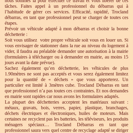
nous sommes là pour effectuer ce travail et vous libérer de ces
tâches. Faites appel à un professionnel du débarras qui à
l’habitude de gérer ces services. Efficacité, rapidité, Trocland
débarras, en tant que professionnel peut se charger de toutes ces
étapes.
Prévoir un véhicule adapté à mon débarras et choisir la bonne
déchetterie :
Soit vous utilisez votre propre véhicule soit vous en louer un. Si
vous envisager de stationner dans la rue au niveau du logement à
vider, il faudra au préalable demander une autorisation à la mairie
(formulaires à télécharger ou à demander en mairie, au moins 15
jours avant la date prévue).
Sachez également qu’en déchetterie, les véhicules de plus
1.90mètres ne sont pas acceptés et vous serez également limitez
pour la quantité de « déchets » que vous apporterez. Un
particulier est limité à 3mètres cube. Trocland Débarras en tant
que professionnel n’a pas toutes ces contraintes. Et nos demandes
en mairie sont rapides car nous avons les formulaires adaptés.
La plupart des déchetteries acceptent les matériaux suivant :
métaux, gravats, bois, verres, papier, plastique, branchages,
déchets électriques et électroniques, huiles de moteurs. Mais
certaines ne recyclent pas les batteries, les téléviseurs, les produits
ménagers spéciaux… Trocland Débarras en tant que
professionnel saura vers quel centre de recyclage adapté se diriger