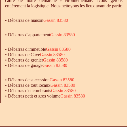
cadre de notre démarche environnementale. Nous gérons
entièrement la logistique. Nous nettoyons les lieux avant de partir.
•
Débarras
de maison
Gassin 83580
• Débarras d'appartement
Gassin 83580
•
Débarras
d'immeuble
Gassin 83580
•
Débarras
de Cave
Gassin 83580
•
Débarras
de grenier
Gassin 83580
•
Débarras
de garage
Gassin 83580
• Débarras de succession
Gassin 83580
• Débarras de tout locaux
Gassin 83580
• Débarras d'encombrants
Gassin 83580
• Débarras petit et gros volume
Gassin 83580