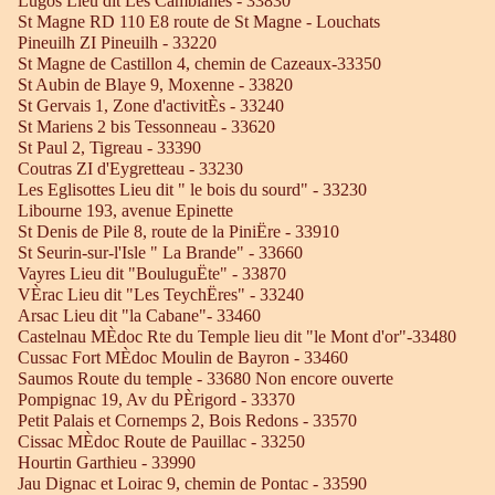
Lugos Lieu dit Les Camblanes - 33830
St Magne RD 110 E8 route de St Magne - Louchats
Pineuilh ZI Pineuilh - 33220
St Magne de Castillon 4, chemin de Cazeaux-33350
St Aubin de Blaye 9, Moxenne - 33820
St Gervais 1, Zone d'activitÈs - 33240
St Mariens 2 bis Tessonneau - 33620
St Paul 2, Tigreau - 33390
Coutras ZI d'Eygretteau - 33230
Les Eglisottes Lieu dit " le bois du sourd" - 33230
Libourne 193, avenue Epinette
St Denis de Pile 8, route de la PiniËre - 33910
St Seurin-sur-l'Isle " La Brande" - 33660
Vayres Lieu dit "BouluguËte" - 33870
VÈrac Lieu dit "Les TeychËres" - 33240
Arsac Lieu dit "la Cabane"- 33460
Castelnau MÈdoc Rte du Temple lieu dit "le Mont d'or"-33480
Cussac Fort MÈdoc Moulin de Bayron - 33460
Saumos Route du temple - 33680 Non encore ouverte
Pompignac 19, Av du PÈrigord - 33370
Petit Palais et Cornemps 2, Bois Redons - 33570
Cissac MÈdoc Route de Pauillac - 33250
Hourtin Garthieu - 33990
Jau Dignac et Loirac 9, chemin de Pontac - 33590