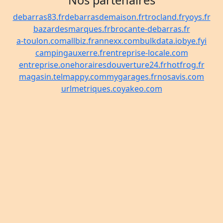
Nos partenaires
debarras83.fr
debarrasdemaison.fr
trocland.fr
yoys.fr
bazardesmarques.fr
brocante-debarras.fr
a-toulon.com
allbiz.fr
annexx.com
bulkdata.io
bye.fyi
campingauxerre.fr
entreprise-locale.com
entreprise.one
horairesdouverture24.fr
hotfrog.fr
magasin.tel
mappy.com
mygarages.fr
nosavis.com
urlmetriques.co
yakeo.com