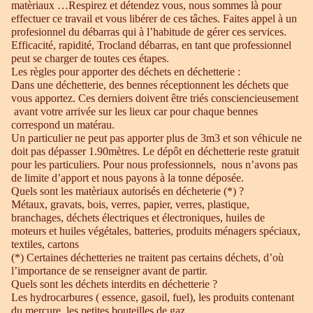
matèriaux …Respirez et détendez vous, nous sommes là pour
effectuer ce travail et vous libérer de ces tâches. Faites appel à un
profesionnel du débarras qui à l’habitude de gérer ces services.
Efficacité, rapidité, Trocland débarras, en tant que professionnel
peut se charger de toutes ces étapes.
Les règles pour apporter des déchets en déchetterie :
Dans une déchetterie, des bennes réceptionnent les déchets que
vous apportez. Ces derniers doivent être triés consciencieusement
avant votre arrivée sur les lieux car pour chaque bennes
correspond un matérau.
Un particulier ne peut pas apporter plus de 3m3 et son véhicule ne
doit pas dépasser 1.90mètres. Le dépôt en déchetterie reste gratuit
pour les particuliers. Pour nous professionnels, nous n’avons pas
de limite d’apport et nous payons à la tonne déposée.
Quels sont les matèriaux autorisés en décheterie (*) ?
Métaux, gravats, bois, verres, papier, verres, plastique,
branchages, déchets électriques et électroniques, huiles de
moteurs et huiles végétales, batteries, produits ménagers spéciaux,
textiles, cartons
(*) Certaines déchetteries ne traitent pas certains déchets, d’où
l’importance de se renseigner avant de partir.
Quels sont les déchets interdits en déchetterie ?
Les hydrocarbures ( essence, gasoil, fuel), les produits contenant
du mercure, les petites bouteilles de gaz.