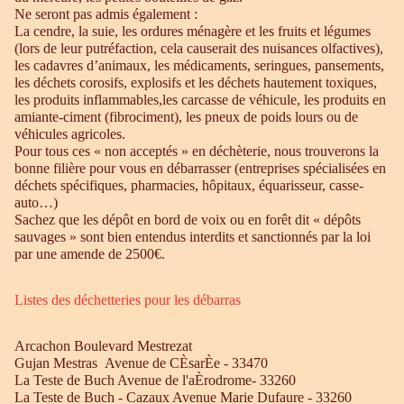
Ne seront pas admis également :
La cendre, la suie, les ordures ménagère et les fruits et légumes
(lors de leur putréfaction, cela causerait des nuisances olfactives),
les cadavres d’animaux, les médicaments, seringues, pansements,
les déchets corosifs, explosifs et les déchets hautement toxiques,
les produits inflammables,les carcasse de véhicule, les produits en
amiante-ciment (fibrociment), les pneux de poids lours ou de
véhicules agricoles.
Pour tous ces « non acceptés » en déchèterie, nous trouverons la
bonne filière pour vous en débarrasser (entreprises spécialisées en
déchets spécifiques, pharmacies, hôpitaux, équarisseur, casse-
auto…)
Sachez que les dépôt en bord de voix ou en forêt dit « dépôts
sauvages » sont bien entendus interdits et sanctionnés par la loi
par une amende de 2500€.
Listes des déchetteries pour les débarras
Arcachon Boulevard Mestrezat
Gujan Mestras Avenue de CÈsarÈe - 33470
La Teste de Buch Avenue de l'aÈrodrome- 33260
La Teste de Buch - Cazaux Avenue Marie Dufaure - 33260