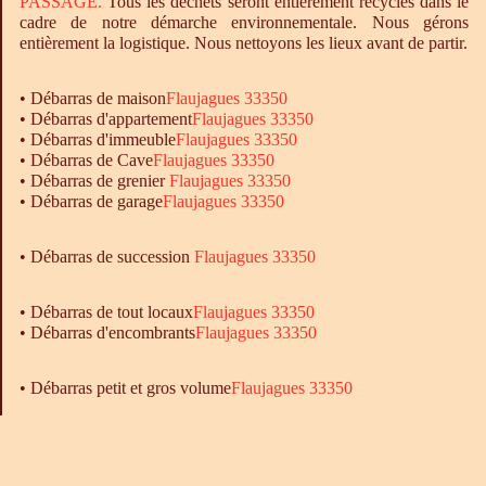
PASSAGE.
Tous les déchets seront entièrement recyclés dans le
cadre de notre démarche environnementale. Nous gérons
entièrement la logistique. Nous nettoyons les lieux avant de partir.
•
Débarras
de maison
Flaujagues 33350
•
Débarras
d'appartement
Flaujagues 33350
•
Débarras
d'immeuble
Flaujagues 33350
•
Débarras
de Cave
Flaujagues 33350
•
Débarras
de grenier
Flaujagues 33350
•
Débarras
de garage
Flaujagues 33350
• Débarras de succession
Flaujagues 33350
•
Débarras
de tout locaux
Flaujagues 33350
•
Débarras
d'encombrants
Flaujagues 33350
• Débarras petit et gros volume
Flaujagues 33350