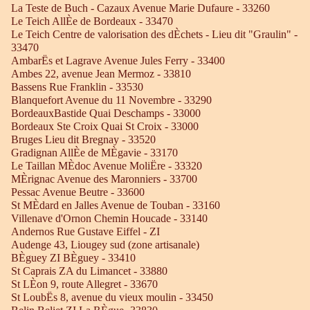
La Teste de Buch - Cazaux Avenue Marie Dufaure - 33260
Le Teich AllÈe de Bordeaux - 33470
Le Teich Centre de valorisation des dÈchets - Lieu dit "Graulin" -
33470
AmbarËs et Lagrave Avenue Jules Ferry - 33400
Ambes 22, avenue Jean Mermoz - 33810
Bassens Rue Franklin - 33530
Blanquefort Avenue du 11 Novembre - 33290
BordeauxBastide Quai Deschamps - 33000
Bordeaux Ste Croix Quai St Croix - 33000
Bruges Lieu dit Bregnay - 33520
Gradignan AllÈe de MÈgavie - 33170
Le Taillan MÈdoc Avenue MoliËre - 33320
MÈrignac Avenue des Maronniers - 33700
Pessac Avenue Beutre - 33600
St MÈdard en Jalles Avenue de Touban - 33160
Villenave d'Ornon Chemin Houcade - 33140
Andernos Rue Gustave Eiffel - ZI
Audenge 43, Liougey sud (zone artisanale)
BÈguey ZI BÈguey - 33410
St Caprais ZA du Limancet - 33880
St LÈon 9, route Allegret - 33670
St LoubËs 8, avenue du vieux moulin - 33450