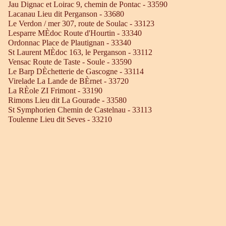
Jau Dignac et Loirac 9, chemin de Pontac - 33590
Lacanau Lieu dit Perganson - 33680
Le Verdon / mer 307, route de Soulac - 33123
Lesparre MÈdoc Route d'Hourtin - 33340
Ordonnac Place de Plautignan - 33340
St Laurent MÈdoc 163, le Perganson - 33112
Vensac Route de Taste - Soule - 33590
Le Barp DÈchetterie de Gascogne - 33114
Virelade La Lande de BÈrnet - 33720
La RÈole ZI Frimont - 33190
Rimons Lieu dit La Gourade - 33580
St Symphorien Chemin de Castelnau - 33113
Toulenne Lieu dit Seves - 33210