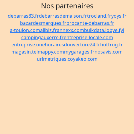
Nos partenaires
debarras83.fr
debarrasdemaison.fr
trocland.fr
yoys.fr
bazardesmarques.fr
brocante-debarras.fr
a-toulon.com
allbiz.fr
annexx.com
bulkdata.io
bye.fyi
campingauxerre.fr
entreprise-locale.com
entreprise.one
horairesdouverture24.fr
hotfrog.fr
magasin.tel
mappy.com
mygarages.fr
nosavis.com
urlmetriques.co
yakeo.com