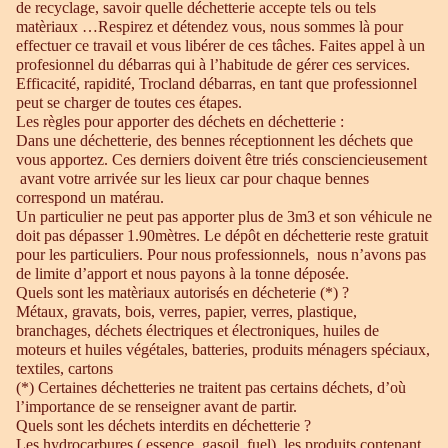
de recyclage, savoir quelle déchetterie accepte tels ou tels
matèriaux …Respirez et détendez vous, nous sommes là pour
effectuer ce travail et vous libérer de ces tâches. Faites appel à un
profesionnel du débarras qui à l’habitude de gérer ces services.
Efficacité, rapidité, Trocland débarras, en tant que professionnel
peut se charger de toutes ces étapes.
Les règles pour apporter des déchets en déchetterie :
Dans une déchetterie, des bennes réceptionnent les déchets que
vous apportez. Ces derniers doivent être triés consciencieusement
avant votre arrivée sur les lieux car pour chaque bennes
correspond un matérau.
Un particulier ne peut pas apporter plus de 3m3 et son véhicule ne
doit pas dépasser 1.90mètres. Le dépôt en déchetterie reste gratuit
pour les particuliers. Pour nous professionnels, nous n’avons pas
de limite d’apport et nous payons à la tonne déposée.
Quels sont les matèriaux autorisés en décheterie (*) ?
Métaux, gravats, bois, verres, papier, verres, plastique,
branchages, déchets électriques et électroniques, huiles de
moteurs et huiles végétales, batteries, produits ménagers spéciaux,
textiles, cartons
(*) Certaines déchetteries ne traitent pas certains déchets, d’où
l’importance de se renseigner avant de partir.
Quels sont les déchets interdits en déchetterie ?
Les hydrocarbures ( essence, gasoil, fuel), les produits contenant