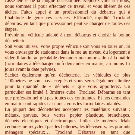
casse tête et de la fatigue occasionnée. Reposez vous sur nous,
nous sommes là pour effectuer ce travail et vous libérer de ces
tâches. Faites appel à un professionnel du débarras qui à
l’habitude de gérer ces services. Efficacité, rapidité, Trocland
débarras, en tant que professionnel peut se charger de toutes ces
étapes.
Prévoir un véhicule adapté à mon débarras et choisir la bonne
déchetterie :
Soit vous utilisez votre propre véhicule soit vous en louer un. Si
vous envisager de stationner dans la rue au niveau du logement à
vider, il faudra au préalable demander une autorisation à la mairie
(formulaires à télécharger ou à demander en mairie, au moins 15
jours avant la date prévue).
Sachez également qu’en déchetterie, les véhicules de plus
1.90mètres ne sont pas acceptés et vous serez également limitez
pour la quantité de « déchets » que vous apporterez. Un
particulier est limité à 3mètres cube. Trocland Débarras en tant
que professionnel n’a pas toutes ces contraintes. Et nos demandes
en mairie sont rapides car nous avons les formulaires adaptés.
La plupart des déchetteries acceptent les matériaux suivant :
métaux, gravats, bois, verres, papier, plastique, branchages,
déchets électriques et électroniques, huiles de moteurs. Mais
certaines ne recyclent pas les batteries, les téléviseurs, les produits
ménagers spéciaux… Trocland Débarras en tant que