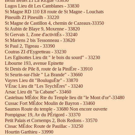
Belin Beliet ZI La RÈgue -33830
Lugos Lieu dit Les Camblanes - 33830
St Magne RD 110 E8 route de St Magne - Louchats
Pineuilh ZI Pineuilh - 33220
St Magne de Castillon 4, chemin de Cazeaux-33350
St Aubin de Blaye 9, Moxenne - 33820
St Gervais 1, Zone d'activitÈs - 33240
St Mariens 2 bis Tessonneau - 33620
St Paul 2, Tigreau - 33390
Coutras ZI d'Eygretteau - 33230
Les Eglisottes Lieu dit " le bois du sourd" - 33230
Libourne 193, avenue Epinette
St Denis de Pile 8, route de la PiniËre - 33910
St Seurin-sur-l'Isle " La Brande" - 33660
Vayres Lieu dit "BouluguËte" - 33870
VÈrac Lieu dit "Les TeychËres" - 33240
Arsac Lieu dit "la Cabane"- 33460
Castelnau MÈdoc Rte du Temple lieu dit "le Mont d'or"-33480
Cussac Fort MÈdoc Moulin de Bayron - 33460
Saumos Route du temple - 33680 Non encore ouverte
Pompignac 19, Av du PÈrigord - 33370
Petit Palais et Cornemps 2, Bois Redons - 33570
Cissac MÈdoc Route de Pauillac - 33250
Hourtin Garthieu - 33990