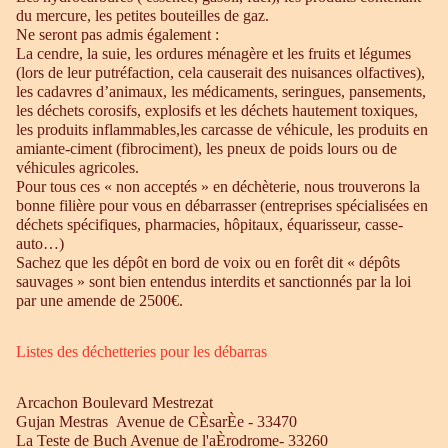
du mercure, les petites bouteilles de gaz.
Ne seront pas admis également :
La cendre, la suie, les ordures ménagère et les fruits et légumes
(lors de leur putréfaction, cela causerait des nuisances olfactives),
les cadavres d’animaux, les médicaments, seringues, pansements,
les déchets corosifs, explosifs et les déchets hautement toxiques,
les produits inflammables,les carcasse de véhicule, les produits en
amiante-ciment (fibrociment), les pneux de poids lours ou de
véhicules agricoles.
Pour tous ces « non acceptés » en déchèterie, nous trouverons la
bonne filière pour vous en débarrasser (entreprises spécialisées en
déchets spécifiques, pharmacies, hôpitaux, équarisseur, casse-
auto…)
Sachez que les dépôt en bord de voix ou en forêt dit « dépôts
sauvages » sont bien entendus interdits et sanctionnés par la loi
par une amende de 2500€.
Listes des déchetteries pour les débarras
Arcachon Boulevard Mestrezat
Gujan Mestras Avenue de CÈsarÈe - 33470
La Teste de Buch Avenue de l'aÈrodrome- 33260