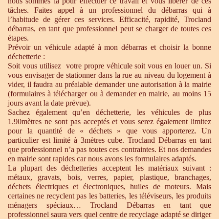
nous sommes là pour effectuer ce travail et vous libérer de ces
tâches. Faites appel à un professionnel du débarras qui à
l’habitude de gérer ces services. Efficacité, rapidité, Trocland
débarras, en tant que professionnel peut se charger de toutes ces
étapes.
Prévoir un véhicule adapté à mon débarras et choisir la bonne
déchetterie :
Soit vous utilisez votre propre véhicule soit vous en louer un. Si
vous envisager de stationner dans la rue au niveau du logement à
vider, il faudra au préalable demander une autorisation à la mairie
(formulaires à télécharger ou à demander en mairie, au moins 15
jours avant la date prévue).
Sachez également qu’en déchetterie, les véhicules de plus
1.90mètres ne sont pas acceptés et vous serez également limitez
pour la quantité de « déchets » que vous apporterez. Un
particulier est limité à 3mètres cube. Trocland Débarras en tant
que professionnel n’a pas toutes ces contraintes. Et nos demandes
en mairie sont rapides car nous avons les formulaires adaptés.
La plupart des déchetteries acceptent les matériaux suivant :
métaux, gravats, bois, verres, papier, plastique, branchages,
déchets électriques et électroniques, huiles de moteurs. Mais
certaines ne recyclent pas les batteries, les téléviseurs, les produits
ménagers spéciaux… Trocland Débarras en tant que
professionnel saura vers quel centre de recyclage adapté se diriger