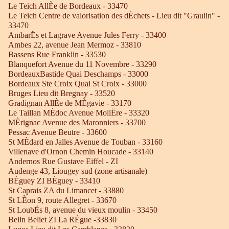
Le Teich AllÈe de Bordeaux - 33470
Le Teich Centre de valorisation des dÈchets - Lieu dit "Graulin" -
33470
AmbarËs et Lagrave Avenue Jules Ferry - 33400
Ambes 22, avenue Jean Mermoz - 33810
Bassens Rue Franklin - 33530
Blanquefort Avenue du 11 Novembre - 33290
BordeauxBastide Quai Deschamps - 33000
Bordeaux Ste Croix Quai St Croix - 33000
Bruges Lieu dit Bregnay - 33520
Gradignan AllÈe de MÈgavie - 33170
Le Taillan MÈdoc Avenue MoliËre - 33320
MÈrignac Avenue des Maronniers - 33700
Pessac Avenue Beutre - 33600
St MÈdard en Jalles Avenue de Touban - 33160
Villenave d'Ornon Chemin Houcade - 33140
Andernos Rue Gustave Eiffel - ZI
Audenge 43, Liougey sud (zone artisanale)
BÈguey ZI BÈguey - 33410
St Caprais ZA du Limancet - 33880
St LÈon 9, route Allegret - 33670
St LoubËs 8, avenue du vieux moulin - 33450
Belin Beliet ZI La RÈgue -33830