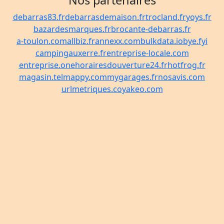
Nos partenaires
debarras83.fr
debarrasdemaison.fr
trocland.fr
yoys.fr
bazardesmarques.fr
brocante-debarras.fr
a-toulon.com
allbiz.fr
annexx.com
bulkdata.io
bye.fyi
campingauxerre.fr
entreprise-locale.com
entreprise.one
horairesdouverture24.fr
hotfrog.fr
magasin.tel
mappy.com
mygarages.fr
nosavis.com
urlmetriques.co
yakeo.com