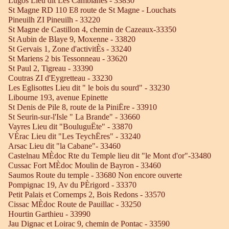
Lugos Lieu dit Les Camblanes - 33830
St Magne RD 110 E8 route de St Magne - Louchats
Pineuilh ZI Pineuilh - 33220
St Magne de Castillon 4, chemin de Cazeaux-33350
St Aubin de Blaye 9, Moxenne - 33820
St Gervais 1, Zone d'activitÈs - 33240
St Mariens 2 bis Tessonneau - 33620
St Paul 2, Tigreau - 33390
Coutras ZI d'Eygretteau - 33230
Les Eglisottes Lieu dit " le bois du sourd" - 33230
Libourne 193, avenue Epinette
St Denis de Pile 8, route de la PiniËre - 33910
St Seurin-sur-l'Isle " La Brande" - 33660
Vayres Lieu dit "BouluguËte" - 33870
VÈrac Lieu dit "Les TeychËres" - 33240
Arsac Lieu dit "la Cabane"- 33460
Castelnau MÈdoc Rte du Temple lieu dit "le Mont d'or"-33480
Cussac Fort MÈdoc Moulin de Bayron - 33460
Saumos Route du temple - 33680 Non encore ouverte
Pompignac 19, Av du PÈrigord - 33370
Petit Palais et Cornemps 2, Bois Redons - 33570
Cissac MÈdoc Route de Pauillac - 33250
Hourtin Garthieu - 33990
Jau Dignac et Loirac 9, chemin de Pontac - 33590