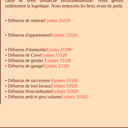
cadre de notre démarche environnementale. Nous gérons
entièrement la logistique. Nous nettoyons les lieux avant de partir.
•
Débarras
de maison
Eysines 33320
• Débarras d'appartement
Eysines 33320
•
Débarras
d'immeuble
Eyrans 33390
•
Débarras
de Cave
Eysines 33320
•
Débarras
de grenier
Eysines 33320
•
Débarras
de garage
Eysines 33320
• Débarras de succession
Eysines 33320
• Débarras de tout locaux
Eysines 33320
• Débarras d'encombrants
Eysines 33320
• Débarras petit et gros volume
Eysines 33320