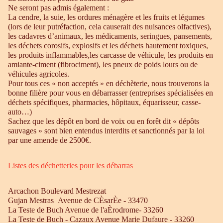
Ne seront pas admis également :
La cendre, la suie, les ordures ménagère et les fruits et légumes
(lors de leur putréfaction, cela causerait des nuisances olfactives),
les cadavres d’animaux, les médicaments, seringues, pansements,
les déchets corosifs, explosifs et les déchets hautement toxiques,
les produits inflammables,les carcasse de véhicule, les produits en
amiante-ciment (fibrociment), les pneux de poids lours ou de
véhicules agricoles.
Pour tous ces « non acceptés » en déchèterie, nous trouverons la
bonne filière pour vous en débarrasser (entreprises spécialisées en
déchets spécifiques, pharmacies, hôpitaux, équarisseur, casse-
auto…)
Sachez que les dépôt en bord de voix ou en forêt dit « dépôts
sauvages » sont bien entendus interdits et sanctionnés par la loi
par une amende de 2500€.
Listes des déchetteries pour les débarras
Arcachon Boulevard Mestrezat
Gujan Mestras Avenue de CÈsarÈe - 33470
La Teste de Buch Avenue de l'aÈrodrome- 33260
La Teste de Buch - Cazaux Avenue Marie Dufaure - 33260