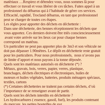
matèriaux …Respirez et détendez vous, nous sommes là pour
effectuer ce travail et vous libérer de ces tâches. Faites appel à un
profesionnel du débarras qui à l’habitude de gérer ces services.
Efficacité, rapidité, Trocland débarras, en tant que professionnel
peut se charger de toutes ces étapes.
Les règles pour apporter des déchets en déchetterie :
Dans une déchetterie, des bennes réceptionnent les déchets que
vous apportez. Ces derniers doivent être triés consciencieusement
avant votre arrivée sur les lieux car pour chaque bennes
correspond un matérau.
Un particulier ne peut pas apporter plus de 3m3 et son véhicule ne
doit pas dépasser 1.90mètres. Le dépôt en déchetterie reste gratuit
pour les particuliers. Pour nous professionnels, nous n’avons pas
de limite d’apport et nous payons à la tonne déposée.
Quels sont les matèriaux autorisés en décheterie (*) ?
Métaux, gravats, bois, verres, papier, verres, plastique,
branchages, déchets électriques et électroniques, huiles de
moteurs et huiles végétales, batteries, produits ménagers spéciaux,
textiles, cartons
(*) Certaines déchetteries ne traitent pas certains déchets, d’où
l’importance de se renseigner avant de partir.
Quels sont les déchets interdits en déchetterie ?
Les hydrocarbures ( essence, gasoil, fuel), les produits contenant
du mercure, les petites bouteilles de gaz.