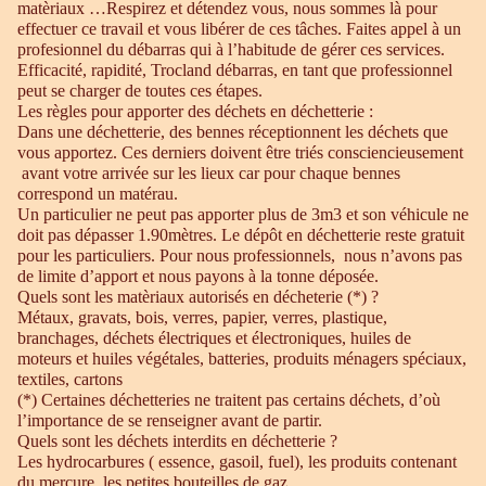
matèriaux …Respirez et détendez vous, nous sommes là pour
effectuer ce travail et vous libérer de ces tâches. Faites appel à un
profesionnel du débarras qui à l’habitude de gérer ces services.
Efficacité, rapidité, Trocland débarras, en tant que professionnel
peut se charger de toutes ces étapes.
Les règles pour apporter des déchets en déchetterie :
Dans une déchetterie, des bennes réceptionnent les déchets que
vous apportez. Ces derniers doivent être triés consciencieusement
avant votre arrivée sur les lieux car pour chaque bennes
correspond un matérau.
Un particulier ne peut pas apporter plus de 3m3 et son véhicule ne
doit pas dépasser 1.90mètres. Le dépôt en déchetterie reste gratuit
pour les particuliers. Pour nous professionnels, nous n’avons pas
de limite d’apport et nous payons à la tonne déposée.
Quels sont les matèriaux autorisés en décheterie (*) ?
Métaux, gravats, bois, verres, papier, verres, plastique,
branchages, déchets électriques et électroniques, huiles de
moteurs et huiles végétales, batteries, produits ménagers spéciaux,
textiles, cartons
(*) Certaines déchetteries ne traitent pas certains déchets, d’où
l’importance de se renseigner avant de partir.
Quels sont les déchets interdits en déchetterie ?
Les hydrocarbures ( essence, gasoil, fuel), les produits contenant
du mercure, les petites bouteilles de gaz.