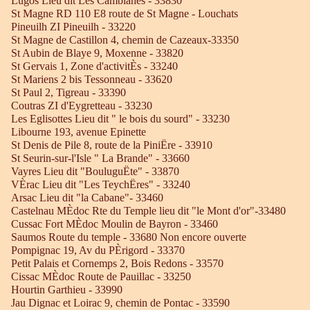
Lugos Lieu dit Les Camblanes - 33830
St Magne RD 110 E8 route de St Magne - Louchats
Pineuilh ZI Pineuilh - 33220
St Magne de Castillon 4, chemin de Cazeaux-33350
St Aubin de Blaye 9, Moxenne - 33820
St Gervais 1, Zone d'activitÈs - 33240
St Mariens 2 bis Tessonneau - 33620
St Paul 2, Tigreau - 33390
Coutras ZI d'Eygretteau - 33230
Les Eglisottes Lieu dit " le bois du sourd" - 33230
Libourne 193, avenue Epinette
St Denis de Pile 8, route de la PiniËre - 33910
St Seurin-sur-l'Isle " La Brande" - 33660
Vayres Lieu dit "BouluguËte" - 33870
VÈrac Lieu dit "Les TeychËres" - 33240
Arsac Lieu dit "la Cabane"- 33460
Castelnau MÈdoc Rte du Temple lieu dit "le Mont d'or"-33480
Cussac Fort MÈdoc Moulin de Bayron - 33460
Saumos Route du temple - 33680 Non encore ouverte
Pompignac 19, Av du PÈrigord - 33370
Petit Palais et Cornemps 2, Bois Redons - 33570
Cissac MÈdoc Route de Pauillac - 33250
Hourtin Garthieu - 33990
Jau Dignac et Loirac 9, chemin de Pontac - 33590