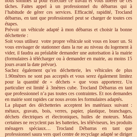
nous sommes là pour effectuer ce travail et vous libérer de ces
tâches. Faites appel à un professionnel du débarras qui à
l’habitude de gérer ces services. Efficacité, rapidité, Trocland
débarras, en tant que professionnel peut se charger de toutes ces
étapes.
Prévoir un véhicule adapté à mon débarras et choisir la bonne
déchetterie :
Soit vous utilisez votre propre véhicule soit vous en louer un. Si
vous envisager de stationner dans la rue au niveau du logement à
vider, il faudra au préalable demander une autorisation à la mairie
(formulaires à télécharger ou à demander en mairie, au moins 15
jours avant la date prévue).
Sachez également qu’en déchetterie, les véhicules de plus
1.90mètres ne sont pas acceptés et vous serez également limitez
pour la quantité de « déchets » que vous apporterez. Un
particulier est limité à 3mètres cube. Trocland Débarras en tant
que professionnel n’a pas toutes ces contraintes. Et nos demandes
en mairie sont rapides car nous avons les formulaires adaptés.
La plupart des déchetteries acceptent les matériaux suivant :
métaux, gravats, bois, verres, papier, plastique, branchages,
déchets électriques et électroniques, huiles de moteurs. Mais
certaines ne recyclent pas les batteries, les téléviseurs, les produits
ménagers spéciaux… Trocland Débarras en tant que
professionnel saura vers quel centre de recyclage adapté se diriger