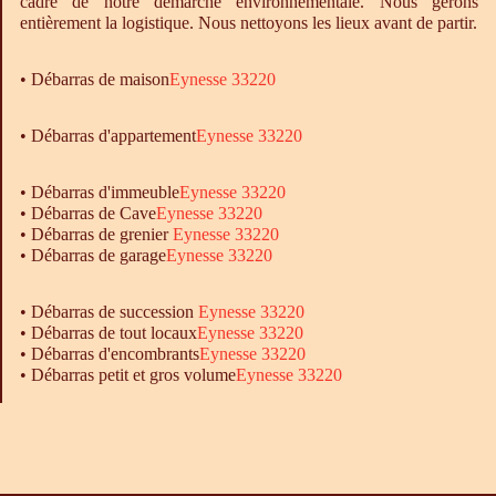
cadre de notre démarche environnementale. Nous gérons
entièrement la logistique. Nous nettoyons les lieux avant de partir.
•
Débarras
de maison
Eynesse 33220
• Débarras d'appartement
Eynesse 33220
•
Débarras
d'immeuble
Eynesse 33220
•
Débarras
de Cave
Eynesse 33220
•
Débarras
de grenier
Eynesse 33220
•
Débarras
de garage
Eynesse 33220
• Débarras de succession
Eynesse 33220
• Débarras de tout locaux
Eynesse 33220
• Débarras d'encombrants
Eynesse 33220
• Débarras petit et gros volume
Eynesse 33220