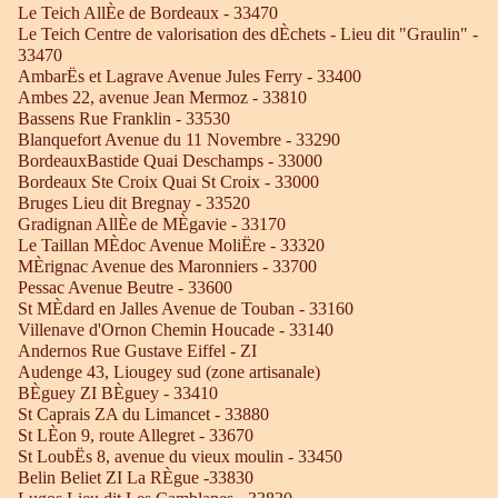
Le Teich AllÈe de Bordeaux - 33470
Le Teich Centre de valorisation des dÈchets - Lieu dit "Graulin" -
33470
AmbarËs et Lagrave Avenue Jules Ferry - 33400
Ambes 22, avenue Jean Mermoz - 33810
Bassens Rue Franklin - 33530
Blanquefort Avenue du 11 Novembre - 33290
BordeauxBastide Quai Deschamps - 33000
Bordeaux Ste Croix Quai St Croix - 33000
Bruges Lieu dit Bregnay - 33520
Gradignan AllÈe de MÈgavie - 33170
Le Taillan MÈdoc Avenue MoliËre - 33320
MÈrignac Avenue des Maronniers - 33700
Pessac Avenue Beutre - 33600
St MÈdard en Jalles Avenue de Touban - 33160
Villenave d'Ornon Chemin Houcade - 33140
Andernos Rue Gustave Eiffel - ZI
Audenge 43, Liougey sud (zone artisanale)
BÈguey ZI BÈguey - 33410
St Caprais ZA du Limancet - 33880
St LÈon 9, route Allegret - 33670
St LoubËs 8, avenue du vieux moulin - 33450
Belin Beliet ZI La RÈgue -33830