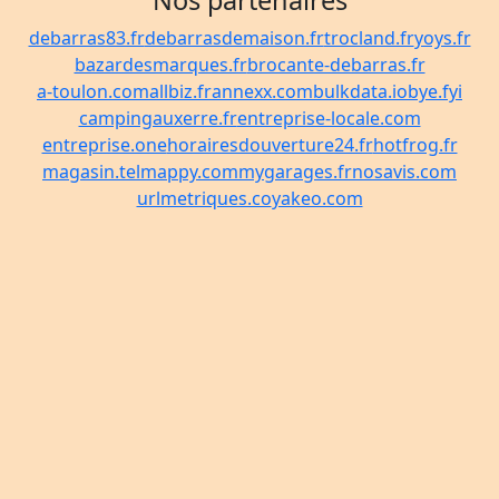
Nos partenaires
debarras83.fr
debarrasdemaison.fr
trocland.fr
yoys.fr
bazardesmarques.fr
brocante-debarras.fr
a-toulon.com
allbiz.fr
annexx.com
bulkdata.io
bye.fyi
campingauxerre.fr
entreprise-locale.com
entreprise.one
horairesdouverture24.fr
hotfrog.fr
magasin.tel
mappy.com
mygarages.fr
nosavis.com
urlmetriques.co
yakeo.com