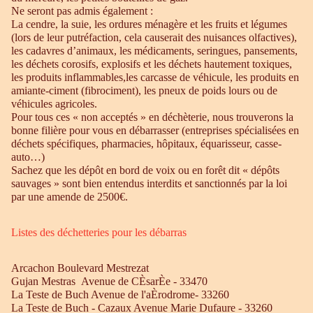
Ne seront pas admis également :
La cendre, la suie, les ordures ménagère et les fruits et légumes
(lors de leur putréfaction, cela causerait des nuisances olfactives),
les cadavres d’animaux, les médicaments, seringues, pansements,
les déchets corosifs, explosifs et les déchets hautement toxiques,
les produits inflammables,les carcasse de véhicule, les produits en
amiante-ciment (fibrociment), les pneux de poids lours ou de
véhicules agricoles.
Pour tous ces « non acceptés » en déchèterie, nous trouverons la
bonne filière pour vous en débarrasser (entreprises spécialisées en
déchets spécifiques, pharmacies, hôpitaux, équarisseur, casse-
auto…)
Sachez que les dépôt en bord de voix ou en forêt dit « dépôts
sauvages » sont bien entendus interdits et sanctionnés par la loi
par une amende de 2500€.
Listes des déchetteries pour les débarras
Arcachon Boulevard Mestrezat
Gujan Mestras Avenue de CÈsarÈe - 33470
La Teste de Buch Avenue de l'aÈrodrome- 33260
La Teste de Buch - Cazaux Avenue Marie Dufaure - 33260