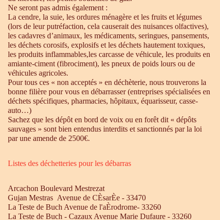
Ne seront pas admis également :
La cendre, la suie, les ordures ménagère et les fruits et légumes
(lors de leur putréfaction, cela causerait des nuisances olfactives),
les cadavres d’animaux, les médicaments, seringues, pansements,
les déchets corosifs, explosifs et les déchets hautement toxiques,
les produits inflammables,les carcasse de véhicule, les produits en
amiante-ciment (fibrociment), les pneux de poids lours ou de
véhicules agricoles.
Pour tous ces « non acceptés » en déchèterie, nous trouverons la
bonne filière pour vous en débarrasser (entreprises spécialisées en
déchets spécifiques, pharmacies, hôpitaux, équarisseur, casse-
auto…)
Sachez que les dépôt en bord de voix ou en forêt dit « dépôts
sauvages » sont bien entendus interdits et sanctionnés par la loi
par une amende de 2500€.
Listes des déchetteries pour les débarras
Arcachon Boulevard Mestrezat
Gujan Mestras Avenue de CÈsarÈe - 33470
La Teste de Buch Avenue de l'aÈrodrome- 33260
La Teste de Buch - Cazaux Avenue Marie Dufaure - 33260