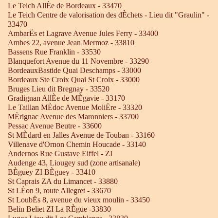
Le Teich AllÈe de Bordeaux - 33470
Le Teich Centre de valorisation des dÈchets - Lieu dit "Graulin" -
33470
AmbarËs et Lagrave Avenue Jules Ferry - 33400
Ambes 22, avenue Jean Mermoz - 33810
Bassens Rue Franklin - 33530
Blanquefort Avenue du 11 Novembre - 33290
BordeauxBastide Quai Deschamps - 33000
Bordeaux Ste Croix Quai St Croix - 33000
Bruges Lieu dit Bregnay - 33520
Gradignan AllÈe de MÈgavie - 33170
Le Taillan MÈdoc Avenue MoliËre - 33320
MÈrignac Avenue des Maronniers - 33700
Pessac Avenue Beutre - 33600
St MÈdard en Jalles Avenue de Touban - 33160
Villenave d'Ornon Chemin Houcade - 33140
Andernos Rue Gustave Eiffel - ZI
Audenge 43, Liougey sud (zone artisanale)
BÈguey ZI BÈguey - 33410
St Caprais ZA du Limancet - 33880
St LÈon 9, route Allegret - 33670
St LoubËs 8, avenue du vieux moulin - 33450
Belin Beliet ZI La RÈgue -33830