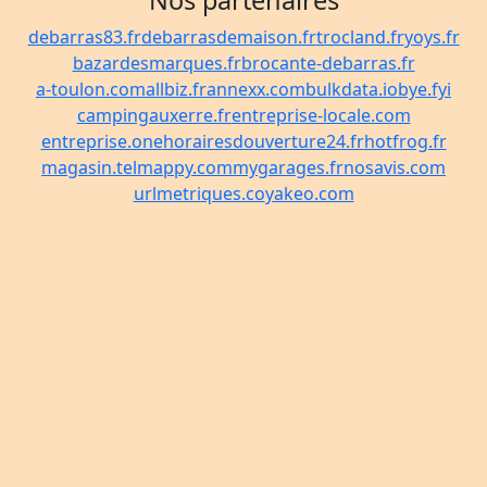
Nos partenaires
debarras83.fr
debarrasdemaison.fr
trocland.fr
yoys.fr
bazardesmarques.fr
brocante-debarras.fr
a-toulon.com
allbiz.fr
annexx.com
bulkdata.io
bye.fyi
campingauxerre.fr
entreprise-locale.com
entreprise.one
horairesdouverture24.fr
hotfrog.fr
magasin.tel
mappy.com
mygarages.fr
nosavis.com
urlmetriques.co
yakeo.com