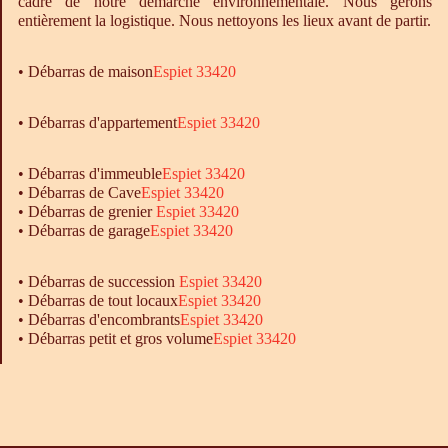
cadre de notre démarche environnementale. Nous gérons
entièrement la logistique. Nous nettoyons les lieux avant de partir.
•
Débarras
de maison
Espiet 33420
• Débarras d'appartement
Espiet 33420
•
Débarras
d'immeuble
Espiet 33420
•
Débarras
de Cave
Espiet 33420
•
Débarras
de grenier
Espiet 33420
•
Débarras
de garage
Espiet 33420
• Débarras de succession
Espiet 33420
• Débarras de tout locaux
Espiet 33420
• Débarras d'encombrants
Espiet 33420
• Débarras petit et gros volume
Espiet 33420