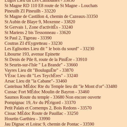
Lugos Lieu dit Les Camblanes - 33830
St Magne RD 110 E8 route de St Magne - Louchats
Pineuilh ZI Pineuilh - 33220
St Magne de Castillon 4, chemin de Cazeaux-33350
St Aubin de Blaye 9, Moxenne - 33820
St Gervais 1, Zone d'activitÈs - 33240
St Mariens 2 bis Tessonneau - 33620
St Paul 2, Tigreau - 33390
Coutras ZI d'Eygretteau - 33230
Les Eglisottes Lieu dit " le bois du sourd" - 33230
Libourne 193, avenue Epinette
St Denis de Pile 8, route de la PiniËre - 33910
St Seurin-sur-l'Isle " La Brande" - 33660
Vayres Lieu dit "BouluguËte" - 33870
VÈrac Lieu dit "Les TeychËres" - 33240
Arsac Lieu dit "la Cabane"- 33460
Castelnau MÈdoc Rte du Temple lieu dit "le Mont d'or"-33480
Cussac Fort MÈdoc Moulin de Bayron - 33460
Saumos Route du temple - 33680 Non encore ouverte
Pompignac 19, Av du PÈrigord - 33370
Petit Palais et Cornemps 2, Bois Redons - 33570
Cissac MÈdoc Route de Pauillac - 33250
Hourtin Garthieu - 33990
Jau Dignac et Loirac 9, chemin de Pontac - 33590