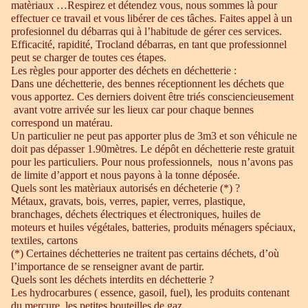
matèriaux …Respirez et détendez vous, nous sommes là pour
effectuer ce travail et vous libérer de ces tâches. Faites appel à un
profesionnel du débarras qui à l’habitude de gérer ces services.
Efficacité, rapidité, Trocland débarras, en tant que professionnel
peut se charger de toutes ces étapes.
Les règles pour apporter des déchets en déchetterie :
Dans une déchetterie, des bennes réceptionnent les déchets que
vous apportez. Ces derniers doivent être triés consciencieusement
avant votre arrivée sur les lieux car pour chaque bennes
correspond un matérau.
Un particulier ne peut pas apporter plus de 3m3 et son véhicule ne
doit pas dépasser 1.90mètres. Le dépôt en déchetterie reste gratuit
pour les particuliers. Pour nous professionnels, nous n’avons pas
de limite d’apport et nous payons à la tonne déposée.
Quels sont les matèriaux autorisés en décheterie (*) ?
Métaux, gravats, bois, verres, papier, verres, plastique,
branchages, déchets électriques et électroniques, huiles de
moteurs et huiles végétales, batteries, produits ménagers spéciaux,
textiles, cartons
(*) Certaines déchetteries ne traitent pas certains déchets, d’où
l’importance de se renseigner avant de partir.
Quels sont les déchets interdits en déchetterie ?
Les hydrocarbures ( essence, gasoil, fuel), les produits contenant
du mercure, les petites bouteilles de gaz.