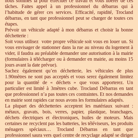
nous sommes là pour effectuer ce travail et vous libérer de ces
tâches. Faites appel à un professionnel du débarras qui à
l’habitude de gérer ces services. Efficacité, rapidité, Trocland
débarras, en tant que professionnel peut se charger de toutes ces
étapes.
Prévoir un véhicule adapté à mon débarras et choisir la bonne
déchetterie :
Soit vous utilisez votre propre véhicule soit vous en louer un. Si
vous envisager de stationner dans la rue au niveau du logement à
vider, il faudra au préalable demander une autorisation à la mairie
(formulaires à télécharger ou à demander en mairie, au moins 15
jours avant la date prévue).
Sachez également qu’en déchetterie, les véhicules de plus
1.90mètres ne sont pas acceptés et vous serez également limitez
pour la quantité de « déchets » que vous apporterez. Un
particulier est limité à 3mètres cube. Trocland Débarras en tant
que professionnel n’a pas toutes ces contraintes. Et nos demandes
en mairie sont rapides car nous avons les formulaires adaptés.
La plupart des déchetteries acceptent les matériaux suivant :
métaux, gravats, bois, verres, papier, plastique, branchages,
déchets électriques et électroniques, huiles de moteurs. Mais
certaines ne recyclent pas les batteries, les téléviseurs, les produits
ménagers spéciaux… Trocland Débarras en tant que
professionnel saura vers quel centre de recyclage adapté se diriger