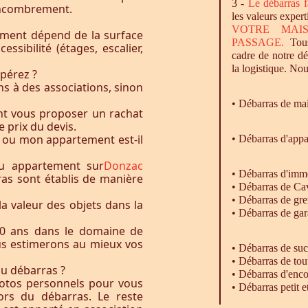
3 -
Le
débarras
f
l’encombrement.
les valeurs expert
VOTRE MAI
ement dépend de la surface
PASSAGE.
Tous
essibilité (étages, escalier,
cadre de notre d
la logistique. Nou
pérez ?
s à des associations, sinon
•
Débarras
de ma
nt vous proposer un rachat
e prix du devis.
 ou mon appartement est-il
• Débarras d'app
u appartement sur
Donzac
•
Débarras
d'imm
ras sont établis de manière
•
Débarras
de Ca
•
Débarras
de gre
la valeur des objets dans la
•
Débarras
de gar
0 ans dans le domaine de
ous estimerons au mieux vos
• Débarras de su
• Débarras de tou
du débarras ?
• Débarras d'enc
otos personnels pour vous
• Débarras petit 
rs du débarras. Le reste