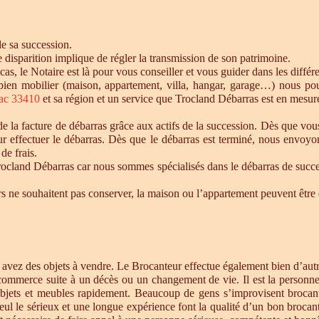
de sa succession.
te disparition implique de régler la transmission de son patrimoine.
 cas, le Notaire est là pour vous conseiller et vous guider dans les diffé
n bien mobilier (maison, appartement, villa, hangar, garage…) nous p
ac 33410
et sa région et un service que Trocland Débarras est en mesur
 la facture de débarras grâce aux actifs de la succession. Dès que vou
r effectuer le débarras. Dès que le débarras est terminé, nous envoyon
de frais.
cland Débarras car nous sommes spécialisés dans le débarras de successi
tiers ne souhaitent pas conserver, la maison ou l’appartement peuvent êt
s avez des objets à vendre. Le Brocanteur effectue également bien d’au
 commerce suite à un décès ou un changement de vie. Il est la personne 
objets et meubles rapidement. Beaucoup de gens s’improvisent brocan
eul le sérieux et une longue expérience font la qualité d’un bon brocan