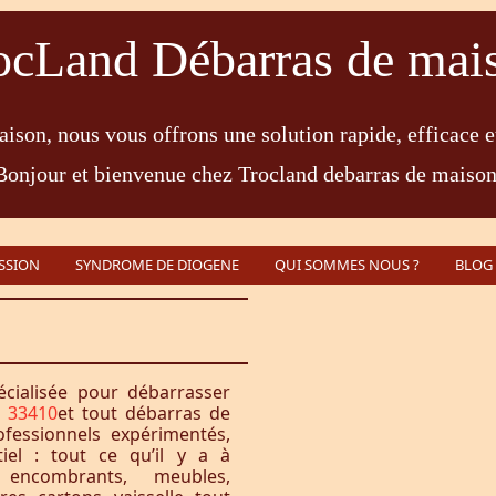
ocLand Débarras de mai
ison, nous vous offrons une solution rapide, efficace e
Bonjour et bienvenue chez Trocland debarras de maison
SSION
SYNDROME DE DIOGENE
QUI SOMMES NOUS ?
BLOG
écialisée pour débarrasser
 33410
et tout débarras de
fessionnels expérimentés,
iel : tout ce qu’il y a à
encombrants, meubles,