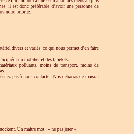
te ce qui aboutira à une estimation des biens au plus
hes, il est donc préférable d’avoir une personne de
s notre priorité.
riel divers et variés, ce qui nous permet d’en faire
’acquérir du mobilier et des bibelots.
matériaux polluants, moins de transport, moins de
as.
ésitez pas à nous contacter. Nos débarras de maison
ockent. Un maître mot : « ne pas jeter ».