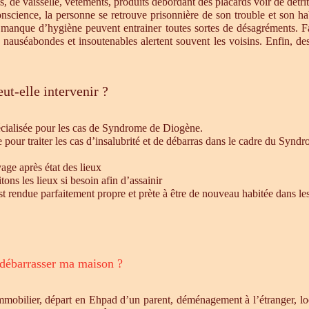
s, de vaisselle, vêtements, produits débordant des placards voir de détrit
cience, la personne se retrouve prisonnière de son trouble et son habi
e manque d’hygiène peuvent entrainer toutes sortes de désagréments. F
s nauséabondes et insoutenables alertent souvent les voisins. Enfin, de
ut-elle intervenir ?
écialisée pour les cas de Syndrome de Diogène.
e pour traiter les cas d’insalubrité et de débarras dans le cadre du Syn
age après état des lieux
ons les lieux si besoin afin d’assainir
st rendue parfaitement propre et prète à être de nouveau habitée dans le
 débarrasser ma maison ?
mmobilier, départ en Ehpad d’un parent, déménagement à l’étranger, l