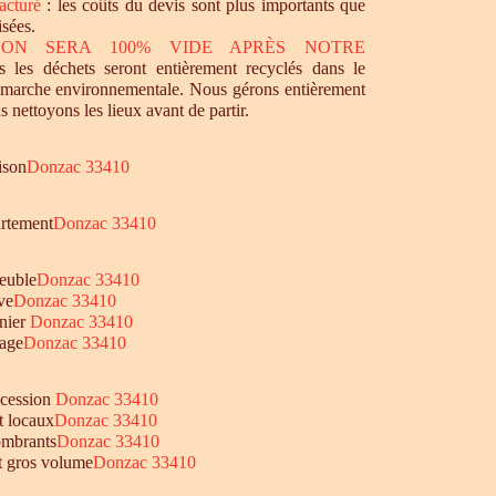
acturé
: les coûts du devis sont plus importants que
isées.
SON SERA 100% VIDE APRÈS NOTRE
 les déchets seront entièrement recyclés dans le
émarche environnementale. Nous gérons entièrement
s nettoyons les lieux avant de partir.
ison
Donzac 33410
artement
Donzac 33410
euble
Donzac 33410
ve
Donzac 33410
nier
Donzac 33410
age
Donzac 33410
ccession
Donzac 33410
t locaux
Donzac 33410
ombrants
Donzac 33410
et gros volume
Donzac 33410