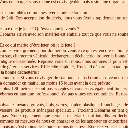
 Vous en charger vous-même est envisageable mais reste une organisatio
es disponibilités communes avec famille et/ou ami
de 24h. Dés acceptation du devis, nous vous fixons rapidement un ren
est-ce que je jette ? Qu’est-ce que je vends ?
barras arrive avec son matériel est emballe tout ce que vous ne souhait
Et ce qui mérite d’être jeter, où je le jette ?
s ou les vide-greniers pour donner ou vendre ce qui est encore en bon état
re en sac, charger en véhicule, décharger en déchetterie, trouver la bonn
 fatigue occasionnée. Reposez vous sur nous, nous sommes là pour effect
de gérer ces services. Efficacité, rapidité, Trocland débarras, en tant q
 la bonne déchetterie :
en louer un. Si vous envisager de stationner dans la rue au niveau du l
u à demander en mairie, au moins 15 jours avant la date prévue).
e plus 1.90mètres ne sont pas acceptés et vous serez également limitez 
ébarras en tant que professionnel n’a pas toutes ces contraintes. Et n
uivant : métaux, gravats, bois, verres, papier, plastique, branchages, dé
éléviseurs, les produits ménagers spéciaux… Trocland Débarras en tant 
 pas. Notez également que certains matériaux sont interdits en déche
sommes en mesures de nous en charger et de les apporter en entreprises 
 maison c’est moins de fatigue, moins de stress. Reposez vous sur notre