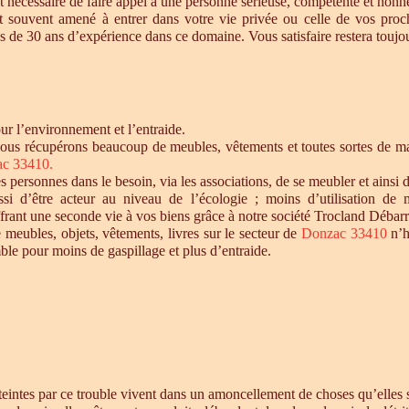
t nécessaire de faire appel à une personne sérieuse, compétente et honnê
st souvent amené à entrer dans votre vie privée ou celle de vos proc
 de 30 ans d’expérience dans ce domaine. Vous satisfaire restera toujour
r l’environnement et l’entraide.
nous récupérons beaucoup de meubles, vêtements et toutes sortes de maté
c 33410
.
personnes dans le besoin, via les associations, de se meubler et ainsi d
si d’être acteur au niveau de l’écologie ; moins d’utilisation de 
offrant une seconde vie à vos biens grâce à notre société Trocland Débarr
 meubles, objets, vêtements, livres sur le secteur de
Donzac 33410
n’h
ble pour moins de gaspillage et plus d’entraide.
intes par ce trouble vivent dans un amoncellement de choses qu’elles st