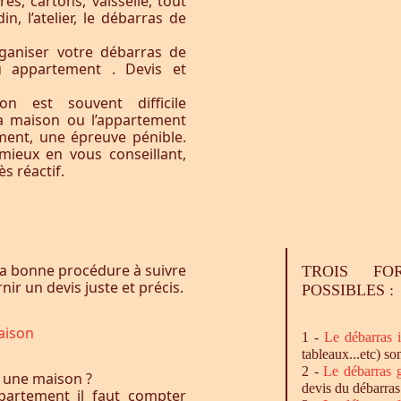
res, cartons, vaisselle, tout
n, l’atelier, le débarras de
ganiser votre débarras de
u appartement . Devis et
n est souvent difficile
la maison ou l’appartement
ement, une épreuve pénible.
ieux en vous conseillant,
s réactif.
a bonne procédure à suivre
TROIS FO
ir un devis juste et précis.
POSSIBLES :
aison
1 -
Le
débarras
i
tableaux...etc) so
2 -
Le
débarras
g
 une maison ?
devis du débarras
artement il faut compter