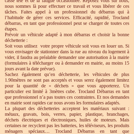
casse tête et de la fatigue occasionnée. Reposez vous sur nous,
nous sommes là pour effectuer ce travail et vous libérer de ces
tâches. Faites appel à un professionnel du débarras qui à
l’habitude de gérer ces services. Efficacité, rapidité, Trocland
débarras, en tant que professionnel peut se charger de toutes ces
étapes.
Prévoir un véhicule adapté à mon débarras et choisir la bonne
déchetterie :
Soit vous utilisez votre propre véhicule soit vous en louer un. Si
vous envisager de stationner dans la rue au niveau du logement à
vider, il faudra au préalable demander une autorisation à la mairie
(formulaires à télécharger ou à demander en mairie, au moins 15
jours avant la date prévue).
Sachez également qu’en déchetterie, les véhicules de plus
1.90mètres ne sont pas acceptés et vous serez également limitez
pour la quantité de « déchets » que vous apporterez. Un
particulier est limité à 3mètres cube. Trocland Débarras en tant
que professionnel n’a pas toutes ces contraintes. Et nos demandes
en mairie sont rapides car nous avons les formulaires adaptés.
La plupart des déchetteries acceptent les matériaux suivant :
métaux, gravats, bois, verres, papier, plastique, branchages,
déchets électriques et électroniques, huiles de moteurs. Mais
certaines ne recyclent pas les batteries, les téléviseurs, les produits
ménagers spéciaux… Trocland Débarras en tant que