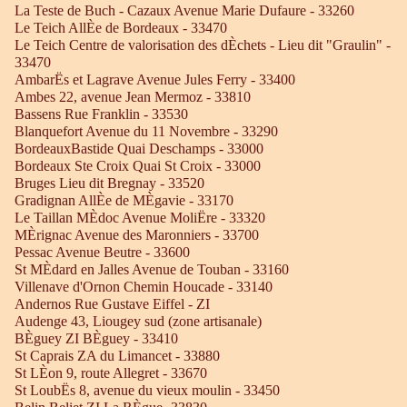
La Teste de Buch - Cazaux Avenue Marie Dufaure - 33260
Le Teich AllÈe de Bordeaux - 33470
Le Teich Centre de valorisation des dÈchets - Lieu dit "Graulin" -
33470
AmbarËs et Lagrave Avenue Jules Ferry - 33400
Ambes 22, avenue Jean Mermoz - 33810
Bassens Rue Franklin - 33530
Blanquefort Avenue du 11 Novembre - 33290
BordeauxBastide Quai Deschamps - 33000
Bordeaux Ste Croix Quai St Croix - 33000
Bruges Lieu dit Bregnay - 33520
Gradignan AllÈe de MÈgavie - 33170
Le Taillan MÈdoc Avenue MoliËre - 33320
MÈrignac Avenue des Maronniers - 33700
Pessac Avenue Beutre - 33600
St MÈdard en Jalles Avenue de Touban - 33160
Villenave d'Ornon Chemin Houcade - 33140
Andernos Rue Gustave Eiffel - ZI
Audenge 43, Liougey sud (zone artisanale)
BÈguey ZI BÈguey - 33410
St Caprais ZA du Limancet - 33880
St LÈon 9, route Allegret - 33670
St LoubËs 8, avenue du vieux moulin - 33450