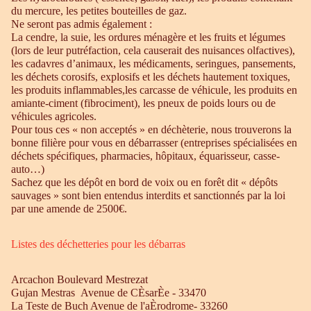
du mercure, les petites bouteilles de gaz.
Ne seront pas admis également :
La cendre, la suie, les ordures ménagère et les fruits et légumes
(lors de leur putréfaction, cela causerait des nuisances olfactives),
les cadavres d’animaux, les médicaments, seringues, pansements,
les déchets corosifs, explosifs et les déchets hautement toxiques,
les produits inflammables,les carcasse de véhicule, les produits en
amiante-ciment (fibrociment), les pneux de poids lours ou de
véhicules agricoles.
Pour tous ces « non acceptés » en déchèterie, nous trouverons la
bonne filière pour vous en débarrasser (entreprises spécialisées en
déchets spécifiques, pharmacies, hôpitaux, équarisseur, casse-
auto…)
Sachez que les dépôt en bord de voix ou en forêt dit « dépôts
sauvages » sont bien entendus interdits et sanctionnés par la loi
par une amende de 2500€.
Listes des déchetteries pour les débarras
Arcachon Boulevard Mestrezat
Gujan Mestras Avenue de CÈsarÈe - 33470
La Teste de Buch Avenue de l'aÈrodrome- 33260