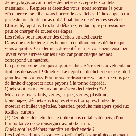
de recyclage, savoir quelle déchetterie accepte tels ou tels
matèriaux …Respirez et détendez vous, nous sommes là pour
effectuer ce travail et vous libérer de ces tâches. Faites appel à un
profesionnel du débarras qui à l’habitude de gérer ces services.
Efficacité, rapidité, Trocland débarras, en tant que professionnel
peut se charger de toutes ces étapes.
Les règles pour apporter des déchets en déchetterie :
Dans une déchetterie, des bennes réceptionnent les déchets que
vous apportez. Ces derniers doivent être triés consciencieusement
avant votre arrivée sur les lieux car pour chaque bennes
correspond un matérau.
Un particulier ne peut pas apporter plus de 3m3 et son véhicule ne
doit pas dépasser 1.90mètres. Le dépôt en déchetterie reste gratuit
pour les particuliers. Pour nous professionnels, nous n’avons pas
de limite d’apport et nous payons à la tonne déposée.
Quels sont les matèriaux autorisés en décheterie (*) ?
Métaux, gravats, bois, verres, papier, verres, plastique,
branchages, déchets électriques et électroniques, huiles de
moteurs et huiles végétales, batteries, produits ménagers spéciaux,
textiles, cartons
(*) Certaines déchetteries ne traitent pas certains déchets, d’où
l’importance de se renseigner avant de partir.
Quels sont les déchets interdits en déchetterie ?
Les hydrocarbures ( essence, gasoil, fuel), les produits contenant