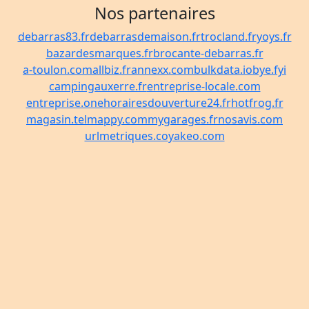
Nos partenaires
debarras83.fr
debarrasdemaison.fr
trocland.fr
yoys.fr
bazardesmarques.fr
brocante-debarras.fr
a-toulon.com
allbiz.fr
annexx.com
bulkdata.io
bye.fyi
campingauxerre.fr
entreprise-locale.com
entreprise.one
horairesdouverture24.fr
hotfrog.fr
magasin.tel
mappy.com
mygarages.fr
nosavis.com
urlmetriques.co
yakeo.com