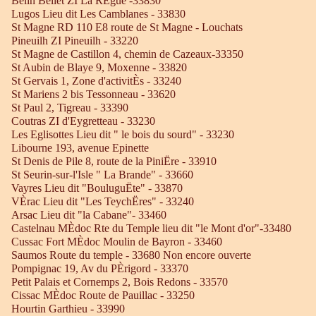
Belin Beliet ZI La RÈgue -33830
Lugos Lieu dit Les Camblanes - 33830
St Magne RD 110 E8 route de St Magne - Louchats
Pineuilh ZI Pineuilh - 33220
St Magne de Castillon 4, chemin de Cazeaux-33350
St Aubin de Blaye 9, Moxenne - 33820
St Gervais 1, Zone d'activitÈs - 33240
St Mariens 2 bis Tessonneau - 33620
St Paul 2, Tigreau - 33390
Coutras ZI d'Eygretteau - 33230
Les Eglisottes Lieu dit " le bois du sourd" - 33230
Libourne 193, avenue Epinette
St Denis de Pile 8, route de la PiniËre - 33910
St Seurin-sur-l'Isle " La Brande" - 33660
Vayres Lieu dit "BouluguËte" - 33870
VÈrac Lieu dit "Les TeychËres" - 33240
Arsac Lieu dit "la Cabane"- 33460
Castelnau MÈdoc Rte du Temple lieu dit "le Mont d'or"-33480
Cussac Fort MÈdoc Moulin de Bayron - 33460
Saumos Route du temple - 33680 Non encore ouverte
Pompignac 19, Av du PÈrigord - 33370
Petit Palais et Cornemps 2, Bois Redons - 33570
Cissac MÈdoc Route de Pauillac - 33250
Hourtin Garthieu - 33990