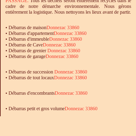
PASSAGE.
Tous les déchets seront entièrement recyclés dans le
cadre de notre démarche environnementale. Nous gérons
entièrement la logistique. Nous nettoyons les lieux avant de partir.
•
Débarras
de maison
Donnezac 33860
•
Débarras
d'appartement
Donnezac 33860
•
Débarras
d'immeuble
Donnezac 33860
•
Débarras
de Cave
Donnezac 33860
•
Débarras
de grenier
Donnezac 33860
•
Débarras
de garage
Donnezac 33860
• Débarras de succession
Donnezac 33860
• Débarras de tout locaux
Donnezac 33860
•
Débarras
d'encombrants
Donnezac 33860
• Débarras petit et gros volume
Donnezac 33860