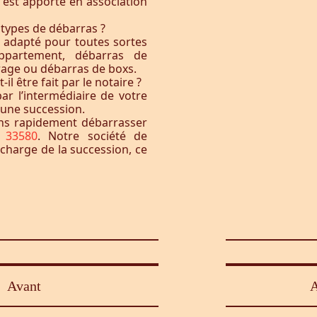
t est apporté en association
 types de débarras ?
l adapté pour toutes sortes
ppartement, débarras de
rage ou débarras de boxs.
l être fait par le notaire ?
ar l’intermédiaire de votre
à une succession.
ons rapidement débarrasser
l 33580
. Notre société de
 charge de la succession, ce
Avant
A