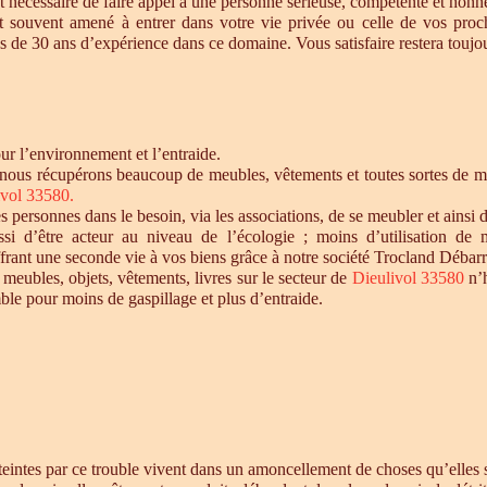
t nécessaire de faire appel à une personne sérieuse, compétente et honnê
st souvent amené à entrer dans votre vie privée ou celle de vos proc
 de 30 ans d’expérience dans ce domaine. Vous satisfaire restera toujour
r l’environnement et l’entraide.
 nous récupérons beaucoup de meubles, vêtements et toutes sortes de mat
ivol 33580
.
personnes dans le besoin, via les associations, de se meubler et ainsi d
si d’être acteur au niveau de l’écologie ; moins d’utilisation de 
offrant une seconde vie à vos biens grâce à notre société Trocland Débarr
 meubles, objets, vêtements, livres sur le secteur de
Dieulivol 33580
n’
ble pour moins de gaspillage et plus d’entraide.
intes par ce trouble vivent dans un amoncellement de choses qu’elles st