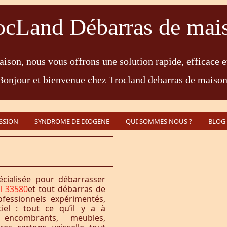
ocLand Débarras de mai
ison, nous vous offrons une solution rapide, efficace e
Bonjour et bienvenue chez Trocland debarras de maison
SSION
SYNDROME DE DIOGENE
QUI SOMMES NOUS ?
BLOG
écialisée pour débarrasser
ol 33580
et tout débarras de
fessionnels expérimentés,
iel : tout ce qu’il y a à
encombrants, meubles,