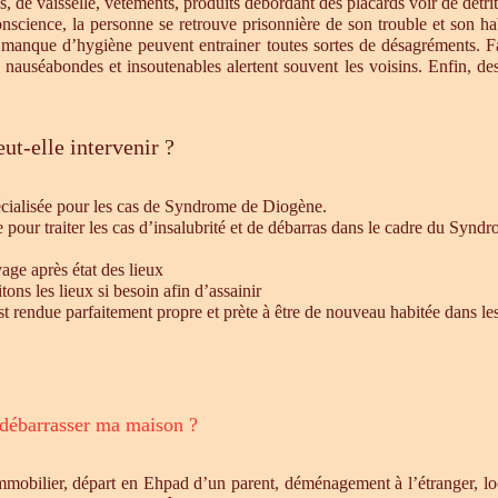
s, de vaisselle, vêtements, produits débordant des placards voir de détrit
cience, la personne se retrouve prisonnière de son trouble et son habi
e manque d’hygiène peuvent entrainer toutes sortes de désagréments. F
s nauséabondes et insoutenables alertent souvent les voisins. Enfin, de
ut-elle intervenir ?
écialisée pour les cas de Syndrome de Diogène.
e pour traiter les cas d’insalubrité et de débarras dans le cadre du Syn
age après état des lieux
ons les lieux si besoin afin d’assainir
st rendue parfaitement propre et prète à être de nouveau habitée dans le
 débarrasser ma maison ?
mmobilier, départ en Ehpad d’un parent, déménagement à l’étranger, l