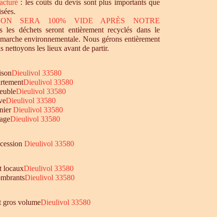
acturé
: les coûts du devis sont plus importants que
isées.
SON SERA 100% VIDE APRÈS NOTRE
 les déchets seront entièrement recyclés dans le
émarche environnementale. Nous gérons entièrement
s nettoyons les lieux avant de partir.
ison
Dieulivol 33580
rtement
Dieulivol 33580
euble
Dieulivol 33580
ve
Dieulivol 33580
nier
Dieulivol 33580
age
Dieulivol 33580
ccession
Dieulivol 33580
t locaux
Dieulivol 33580
mbrants
Dieulivol 33580
et gros volume
Dieulivol 33580