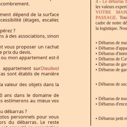
3 -
Le
débarras
f
l’encombrement.
les valeurs expert
VOTRE MAI
ement dépend de la surface
PASSAGE.
Tous
essibilité (étages, escalier,
cadre de notre d
la logistique. Nou
pérez ?
s à des associations, sinon
•
Débarras
de ma
nt vous proposer un rachat
•
Débarras
d'appa
e prix du devis.
•
Débarras
d'imm
 ou mon appartement est-il
•
Débarras
de Ca
•
Débarras
de gre
u appartement sur
Dieulivol
•
Débarras
de gar
ras sont établis de manière
la valeur des objets dans la
• Débarras de su
0 ans dans le domaine de
•
Débarras
de tou
ous estimerons au mieux vos
•
Débarras
d'enco
du débarras ?
otos personnels pour vous
• Débarras petit 
rs du débarras. Le reste