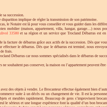
de sa succession.
te disparition implique de régler la transmission de son patrimoine.
 cas, le Notaire est là pour vous conseiller et vous guider dans les diffé
n bien mobilier (maison, appartement, villa, hangar, garage…) nous p
ulivol 33580
et sa région et un service que Trocland Débarras est en
 la facture de débarras grâce aux actifs de la succession. Dès que vou
r effectuer le débarras. Dès que le débarras est terminé, nous envoyon
de frais.
cland Débarras car nous sommes spécialisés dans le débarras de successi
tiers ne souhaitent pas conserver, la maison ou l’appartement peuvent êt
s avez des objets à vendre. Le Brocanteur effectue également bien d’au
 commerce suite à un décès ou un changement de vie. Il est la personne 
objets et meubles rapidement. Beaucoup de gens s’improvisent brocan
eul le sérieux et une longue expérience font la qualité d’un bon brocan