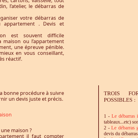
res, cartons, vaisselle, tout
n, l’atelier, le débarras de
ganiser votre débarras de
u appartement . Devis et
n est souvent difficile
la maison ou l’appartement
ement, une épreuve pénible.
ieux en vous conseillant,
s réactif.
a bonne procédure à suivre
TROIS FO
ir un devis juste et précis.
POSSIBLES :
aison
1 -
Le
débarras
i
tableaux...etc) so
2 -
Le
débarras
g
 une maison ?
devis du débarras
artement il faut compter