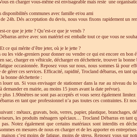
 Vous en charger vous-même est envisageable mais reste une organisatio
es disponibilités communes avec famille et/ou ami
de 24h. Dés acceptation du devis, nous vous fixons rapidement un ren
est-ce que je jette ? Qu’est-ce que je vends ?
barras arrive avec son matériel est emballe tout ce que vous ne souhait
Et ce qui mérite d’être jeter, où je le jette ?
s ou les vide-greniers pour donner ou vendre ce qui est encore en bon état
re en sac, charger en véhicule, décharger en déchetterie, trouver la bonn
 fatigue occasionnée. Reposez vous sur nous, nous sommes là pour effect
de gérer ces services. Efficacité, rapidité, Trocland débarras, en tant q
 la bonne déchetterie :
en louer un. Si vous envisager de stationner dans la rue au niveau du l
u à demander en mairie, au moins 15 jours avant la date prévue).
e plus 1.90mètres ne sont pas acceptés et vous serez également limitez 
ébarras en tant que professionnel n’a pas toutes ces contraintes. Et n
uivant : métaux, gravats, bois, verres, papier, plastique, branchages, dé
éléviseurs, les produits ménagers spéciaux… Trocland Débarras en tant 
 pas. Notez également que certains matériaux sont interdits en déche
sommes en mesures de nous en charger et de les apporter en entreprises 
 maison c’est moins de fatigue, moins de stress. Reposez vous sur notre