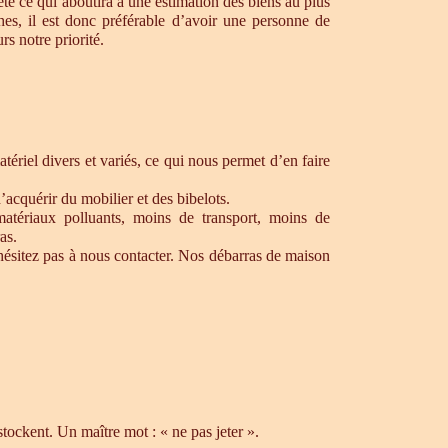
te ce qui aboutira à une estimation des biens au plus
hes, il est donc préférable d’avoir une personne de
s notre priorité.
ériel divers et variés, ce qui nous permet d’en faire
’acquérir du mobilier et des bibelots.
matériaux polluants, moins de transport, moins de
as.
hésitez pas à nous contacter. Nos débarras de maison
ockent. Un maître mot : « ne pas jeter ».