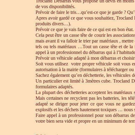
Trocland Débarras vous propose un devis en moins 
de vos disponibilités.
Prévoir de faire le tris…qu’est-ce que je garde ? Qu’
Apres avoir gardé ce que vous souhaitiez, Trocland Dé
produits divers…).
Prévoir ce que je vais faire de ce qui est en bon état. 
Cela peut être un casse tête de courir les association
mais avant il va falloir le trier par matériaux , mett
tels ou tels matériaux …Tout un casse tête et de la
appel à un professionnel du débarras qui à l’habitude 
Prévoir un véhicule adapté à mon débarras et choisir
Soit vous utilisez votre propre véhicule soit vous 
autorisation à la mairie (formulaires à télécharger o
Sachez également qu’en déchetterie, les véhicules d
Un particulier est limité à 3mètres cube. Trocland D
formulaires adaptés.
La plupart des déchetteries acceptent les matériaux s
Mais certaines ne recyclent pas les batteries, les t
adapté se diriger pour jeter ce que vous ne gardez
explosifs et les déchets hautement toxiques … nous 
Faire appel à un professionnel pour son débarras de
votre bien sera vide et propre en un minimum de te