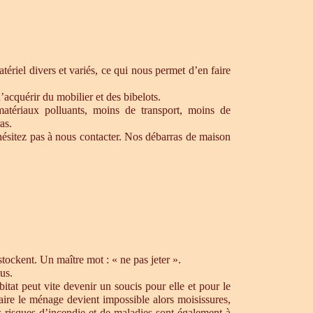
ériel divers et variés, ce qui nous permet d’en faire
’acquérir du mobilier et des bibelots.
matériaux polluants, moins de transport, moins de
as.
ésitez pas à nous contacter. Nos débarras de maison
ockent. Un maître mot : « ne pas jeter ».
us.
tat peut vite devenir un soucis pour elle et pour le
aire le ménage devient impossible alors moisissures,
s risques d’incendie et de maladies sont également à