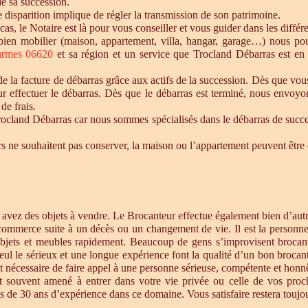
de sa succession.
te disparition implique de régler la transmission de son patrimoine.
 cas, le Notaire est là pour vous conseiller et vous guider dans les diffé
n bien mobilier (maison, appartement, villa, hangar, garage…) nous p
rmes 06620
et sa région et un service que Trocland Débarras est en
 la facture de débarras grâce aux actifs de la succession. Dès que vou
r effectuer le débarras. Dès que le débarras est terminé, nous envoyon
de frais.
cland Débarras car nous sommes spécialisés dans le débarras de successi
tiers ne souhaitent pas conserver, la maison ou l’appartement peuvent êt
s avez des objets à vendre. Le Brocanteur effectue également bien d’au
 commerce suite à un décès ou un changement de vie. Il est la personne 
objets et meubles rapidement. Beaucoup de gens s’improvisent brocan
eul le sérieux et une longue expérience font la qualité d’un bon brocan
t nécessaire de faire appel à une personne sérieuse, compétente et honnê
st souvent amené à entrer dans votre vie privée ou celle de vos proc
 de 30 ans d’expérience dans ce domaine. Vous satisfaire restera toujour