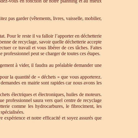
dez-vous en fonction de notre planning et au mieux
ez pas garder (vêtements, livres, vaisselle, mobilier,
. Pour le reste il va falloir l’apporter en déchetterie
e benne de recyclage, savoir quelle déchetterie accepte
uer ce travail et vous libérer de ces tâches. Faites
ue professionnel peut se charger de toutes ces étapes.
ogement à vider, il faudra au préalable demander une
pour la quantité de « déchets » que vous apporterez.
os demandes en mairie sont rapides car nous avons les
chets électriques et électroniques, huiles de moteurs.
que professionnel saura vers quel centre de recyclage
tterie comme les hydrocarbures, le fibrociment, les
spécialisées.
 expérience et notre efficacité et soyez assurés que