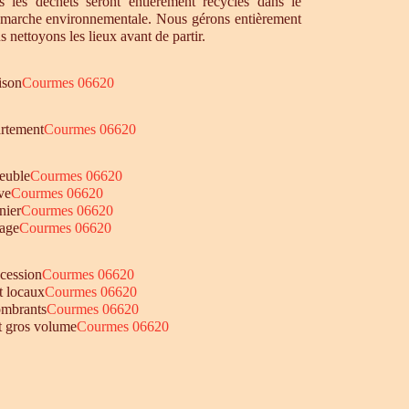
 les déchets seront entièrement recyclés dans le
émarche environnementale. Nous gérons entièrement
s nettoyons les lieux avant de partir.
ison
Courmes 06620
artement
Courmes 06620
euble
Courmes 06620
ve
Courmes 06620
nier
Courmes 06620
age
Courmes 06620
ccession
Courmes 06620
t locaux
Courmes 06620
ombrants
Courmes 06620
et gros volume
Courmes 06620