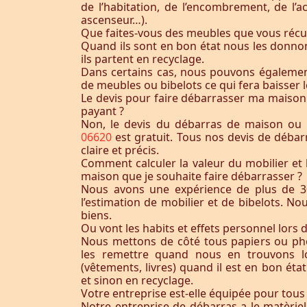
de l’habitation, de l’encombrement, de l’acc
ascenseur…).
Que faites-vous des meubles que vous récu
Quand ils sont en bon état nous les donnon
ils partent en recyclage.
Dans certains cas, nous pouvons égaleme
de meubles ou bibelots ce qui fera baisser l
Le devis pour faire débarrasser ma maison
payant ?
Non, le devis du débarras de maison o
06620
est gratuit. Tous nos devis de débar
claire et précis.
Comment calculer la valeur du mobilier et 
maison que je souhaite faire débarrasser ?
Nous avons une expérience de plus de 3
l’estimation de mobilier et de bibelots. N
biens.
Ou vont les habits et effets personnel lors 
Nous mettons de côté tous papiers ou ph
les remettre quand nous en trouvons lo
(vêtements, livres) quand il est en bon éta
et sinon en recyclage.
Votre entreprise est-elle équipée pour tous
Notre entreprise de débarras a le matèrie