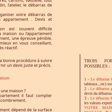
res, cartons, vaisselle, tout
n, l’atelier, le débarras de
ganiser votre débarras de
u appartement . Devis et
n est souvent difficile
la maison ou l’appartement
vement, une épreuve pénible.
ieux en vous conseillant,
s réactif.
a bonne procédure à suivre
TROIS FO
ir un devis juste et précis.
POSSIBLES :
aison
1 -
Le
débarras
i
tableaux...etc) so
2 -
Le
débarras
g
 une maison ?
devis du débarras
artement il faut compter
3 -
Le
débarras
f
l’encombrement.
les valeurs expert
VOTRE MAI
ement dépend de la surface