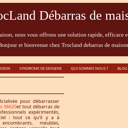
ocLand Débarras de mai
ison, nous vous offrons une solution rapide, efficace e
Bonjour et bienvenue chez Trocland debarras de maison
SSION
SYNDROME DE DIOGENE
QUI SOMMES NOUS ?
BLOG
écialisée pour débarrasser
s 06620
et tout débarras de
fessionnels expérimentés,
iel : tout ce qu’il y a à
encombrants, meubles,