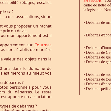
PASSAGE.
Tous
essibilité (étages, escalier,
cadre de notre d
la logistique. Nou
pérez ?
s à des associations, sinon
•
Débarras
de ma
nt vous proposer un rachat
e prix du devis.
 ou mon appartement est-il
• Débarras d'app
u appartement sur
Courmes
•
Débarras
d'imm
ras sont établis de manière
•
Débarras
de Ca
•
Débarras
de gre
la valeur des objets dans la
•
Débarras
de gar
0 ans dans le domaine de
ous estimerons au mieux vos
• Débarras de su
• Débarras de tou
du débarras ?
• Débarras d'enc
otos personnels pour vous
• Débarras petit 
rs du débarras. Le reste
t est apporté en association
 types de débarras ?
l adapté pour toutes sortes