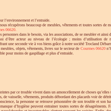
r l’environnement et l’entraide.
 nous récupérons beaucoup de meubles, vêtements et toutes sortes de mat
es 06620.
personnes dans le besoin, via les associations, de se meubler et ainsi d
si d’être acteur au niveau de l’écologie ; moins d’utilisation de 
offrant une seconde vie à vos biens grâce à notre société Trocland Débarr
 meubles, objets, vêtements, livres sur le secteur de
Courmes 06620
n’h
ble pour moins de gaspillage et plus d’entraide.
intes par ce trouble vivent dans un amoncellement de choses qu’elles st
s, de vaisselle, vêtements, produits débordant des placards voir de détrit
cience, la personne se retrouve prisonnière de son trouble et son habi
e manque d’hygiène peuvent entrainer toutes sortes de désagréments. F
s nauséabondes et insoutenables alertent souvent les voisins. Enfin, de