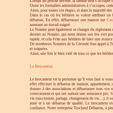
Lorsqu’un proche décède, la famille doit s’occuper 
Outre les formalités administratives à s’occuper, cet
Ainsi, pour toutes ces étapes, et dans la majorité des
Dans le cas où les héritiers se voient attribuer u
débarras. En effet, débarrasser une maison sur
Cou
assurant un travail soigné.
Le Notaire peut également se charger du règlement de
dernier au Notaire, qui nous donne son feu vert pou
rapide, et cela évite aux héritiers de faire une avance 
De nombreux Notaires de la Gironde font appel à Tro
et soignées.
Ainsi, une fois le bien vidé de tous ce que les héri
Le Brocanteur
Le brocanteur est la personne qu’il vous faut si vou
effet effectuer le débarras de maison, appartement,
donner à des associations et débarrasser tous vos 
correctement et qui ont surtout une assurance pro. S
vie (succession, partage, changement de vie…), il es
juste et à un débarras de qualité. Le brocanteur e
confiance. Notre entreprise Trocland Débarras, à plus