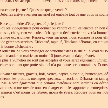
de 24h. Dés acceptation du devis, nous vous fixons rapidement un ren
est-ce que je jette ? Qu’est-ce que je vends ?
barras arrive avec son matériel est emballe tout ce que vous ne souhait
Et ce qui mérite d’être jeter, où je le jette ?
s ou les vide-greniers pour donner ou vendre ce qui est encore en bon état
re en sac, charger en véhicule, décharger en déchetterie, trouver la bonn
 fatigue occasionnée. Reposez vous sur nous, nous sommes là pour effect
de gérer ces services. Efficacité, rapidité, Trocland débarras, en tant q
 la bonne déchetterie :
en louer un. Si vous envisager de stationner dans la rue au niveau du l
u à demander en mairie, au moins 15 jours avant la date prévue).
e plus 1.90mètres ne sont pas acceptés et vous serez également limitez 
ébarras en tant que professionnel n’a pas toutes ces contraintes. Et n
uivant : métaux, gravats, bois, verres, papier, plastique, branchages, dé
éléviseurs, les produits ménagers spéciaux… Trocland Débarras en tant 
 pas. Notez également que certains matériaux sont interdits en déche
sommes en mesures de nous en charger et de les apporter en entreprises 
 maison c’est moins de fatigue, moins de stress. Reposez vous sur notre
mps.