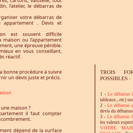
res, cartons, vaisselle, tout
n, l’atelier, le débarras de
ganiser votre débarras de
u appartement . Devis et
n est souvent difficile
la maison ou l’appartement
vement, une épreuve pénible.
ieux en vous conseillant,
s réactif.
a bonne procédure à suivre
TROIS FO
ir un devis juste et précis.
POSSIBLES :
aison
1 -
Le
débarras
i
tableaux...etc) so
2 -
Le
débarras
g
 une maison ?
devis du débarras
artement il faut compter
3 -
Le
débarras
f
l’encombrement.
les valeurs expert
VOTRE MAI
ement dépend de la surface