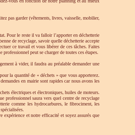
dez-vous en fonction de notre planning et au mieux
ez pas garder (vêtements, livres, vaisselle, mobilier,
. Pour le reste il va falloir l’apporter en déchetterie
e benne de recyclage, savoir quelle déchetterie accepte
uer ce travail et vous libérer de ces tâches. Faites
ue professionnel peut se charger de toutes ces étapes.
ogement à vider, il faudra au préalable demander une
pour la quantité de « déchets » que vous apporterez.
os demandes en mairie sont rapides car nous avons les
chets électriques et électroniques, huiles de moteurs.
que professionnel saura vers quel centre de recyclage
tterie comme les hydrocarbures, le fibrociment, les
spécialisées.
 expérience et notre efficacité et soyez assurés que