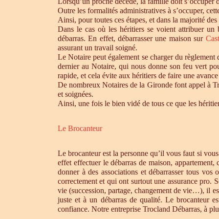
Lorsqu’un proche décède, la famille doit s’occuper 
Outre les formalités administratives à s’occuper, cet
Ainsi, pour toutes ces étapes, et dans la majorité des
Dans le cas où les héritiers se voient attribuer u
débarras. En effet, débarrasser une maison sur
Cas
assurant un travail soigné.
Le Notaire peut également se charger du règlement de
dernier au Notaire, qui nous donne son feu vert pou
rapide, et cela évite aux héritiers de faire une avance 
De nombreux Notaires de la Gironde font appel à Tro
et soignées.
Ainsi, une fois le bien vidé de tous ce que les héri
Le Brocanteur
Le brocanteur est la personne qu’il vous faut si vou
effet effectuer le débarras de maison, appartement,
donner à des associations et débarrasser tous vos 
correctement et qui ont surtout une assurance pro. S
vie (succession, partage, changement de vie…), il es
juste et à un débarras de qualité. Le brocanteur e
confiance. Notre entreprise Trocland Débarras, à plus