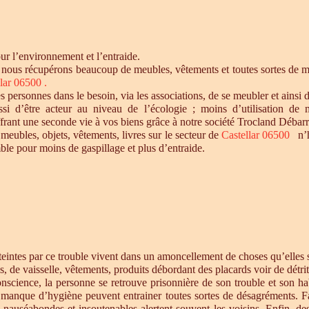
r l’environnement et l’entraide.
, nous récupérons beaucoup de meubles, vêtements et toutes sortes de mat
lar 06500 .
personnes dans le besoin, via les associations, de se meubler et ainsi d
si d’être acteur au niveau de l’écologie ; moins d’utilisation de 
offrant une seconde vie à vos biens grâce à notre société Trocland Débarr
 meubles, objets, vêtements, livres sur le secteur de
Castellar 06500
n’h
ble pour moins de gaspillage et plus d’entraide.
intes par ce trouble vivent dans un amoncellement de choses qu’elles st
s, de vaisselle, vêtements, produits débordant des placards voir de détrit
cience, la personne se retrouve prisonnière de son trouble et son habi
e manque d’hygiène peuvent entrainer toutes sortes de désagréments. F
s nauséabondes et insoutenables alertent souvent les voisins. Enfin, de