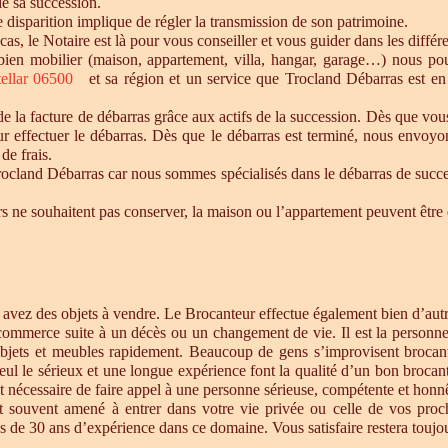
de sa succession.
te disparition implique de régler la transmission de son patrimoine.
 cas, le Notaire est là pour vous conseiller et vous guider dans les diffé
n bien mobilier (maison, appartement, villa, hangar, garage…) nous p
tellar 06500
et sa région et un service que Trocland Débarras est en
 la facture de débarras grâce aux actifs de la succession. Dès que vou
r effectuer le débarras. Dès que le débarras est terminé, nous envoyon
de frais.
cland Débarras car nous sommes spécialisés dans le débarras de successi
tiers ne souhaitent pas conserver, la maison ou l’appartement peuvent êt
s avez des objets à vendre. Le Brocanteur effectue également bien d’au
 commerce suite à un décès ou un changement de vie. Il est la personne 
objets et meubles rapidement. Beaucoup de gens s’improvisent brocan
eul le sérieux et une longue expérience font la qualité d’un bon brocan
t nécessaire de faire appel à une personne sérieuse, compétente et honnê
st souvent amené à entrer dans votre vie privée ou celle de vos proc
 de 30 ans d’expérience dans ce domaine. Vous satisfaire restera toujour