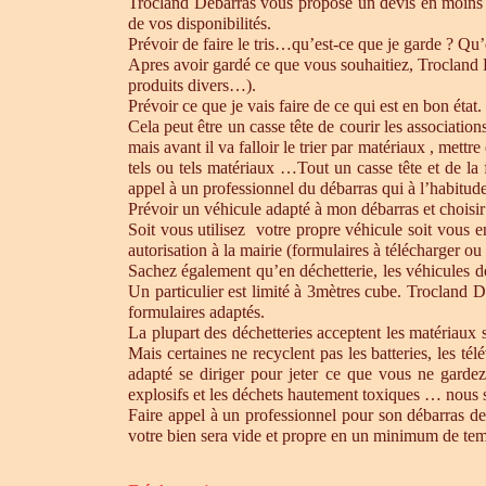
Trocland Débarras vous propose un devis en moins 
de vos disponibilités.
Prévoir de faire le tris…qu’est-ce que je garde ? Qu’
Apres avoir gardé ce que vous souhaitiez, Trocland Dé
produits divers…).
Prévoir ce que je vais faire de ce qui est en bon état. 
Cela peut être un casse tête de courir les association
mais avant il va falloir le trier par matériaux , mett
tels ou tels matériaux …Tout un casse tête et de la
appel à un professionnel du débarras qui à l’habitude 
Prévoir un véhicule adapté à mon débarras et choisir
Soit vous utilisez votre propre véhicule soit vous 
autorisation à la mairie (formulaires à télécharger o
Sachez également qu’en déchetterie, les véhicules d
Un particulier est limité à 3mètres cube. Trocland D
formulaires adaptés.
La plupart des déchetteries acceptent les matériaux s
Mais certaines ne recyclent pas les batteries, les t
adapté se diriger pour jeter ce que vous ne gardez
explosifs et les déchets hautement toxiques … nous 
Faire appel à un professionnel pour son débarras de
votre bien sera vide et propre en un minimum de te