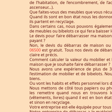
de l’habitation, de l’encombrement, de l’acc
ascenseur…).
Que faites-vous des meubles que vous récu
Quand ils sont en bon état nous les donnon
ils partent en recyclage.
Dans certains cas, nous pouvons égaleme
de meubles ou bibelots ce qui fera baisser l
Le devis pour faire débarrasser ma maison
payant ?
Non, le devis du débarras de maison o
06500
est gratuit. Tous nos devis de débar
claire et précis.
Comment calculer la valeur du mobilier et 
maison que je souhaite faire débarrasser ?
Nous avons une expérience de plus de 3
l’estimation de mobilier et de bibelots. N
biens.
Ou vont les habits et effets personnel lors 
Nous mettons de côté tous papiers ou ph
les remettre quand nous en trouvons lo
(vêtements, livres) quand il est en bon éta
et sinon en recyclage.
Votre entreprise est-elle équipée pour tous
Notre entreprise de débarras a le matèrie