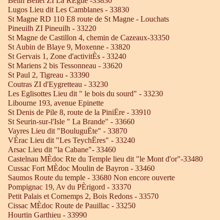
Belin Beliet ZI La RÈgue -33830
Lugos Lieu dit Les Camblanes - 33830
St Magne RD 110 E8 route de St Magne - Louchats
Pineuilh ZI Pineuilh - 33220
St Magne de Castillon 4, chemin de Cazeaux-33350
St Aubin de Blaye 9, Moxenne - 33820
St Gervais 1, Zone d'activitÈs - 33240
St Mariens 2 bis Tessonneau - 33620
St Paul 2, Tigreau - 33390
Coutras ZI d'Eygretteau - 33230
Les Eglisottes Lieu dit " le bois du sourd" - 33230
Libourne 193, avenue Epinette
St Denis de Pile 8, route de la PiniËre - 33910
St Seurin-sur-l'Isle " La Brande" - 33660
Vayres Lieu dit "BouluguËte" - 33870
VÈrac Lieu dit "Les TeychËres" - 33240
Arsac Lieu dit "la Cabane"- 33460
Castelnau MÈdoc Rte du Temple lieu dit "le Mont d'or"-33480
Cussac Fort MÈdoc Moulin de Bayron - 33460
Saumos Route du temple - 33680 Non encore ouverte
Pompignac 19, Av du PÈrigord - 33370
Petit Palais et Cornemps 2, Bois Redons - 33570
Cissac MÈdoc Route de Pauillac - 33250
Hourtin Garthieu - 33990