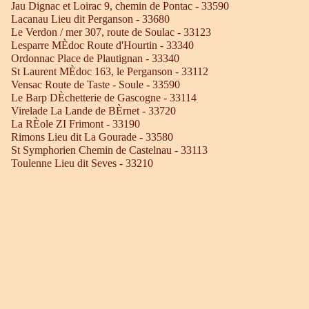
Jau Dignac et Loirac 9, chemin de Pontac - 33590
Lacanau Lieu dit Perganson - 33680
Le Verdon / mer 307, route de Soulac - 33123
Lesparre MÈdoc Route d'Hourtin - 33340
Ordonnac Place de Plautignan - 33340
St Laurent MÈdoc 163, le Perganson - 33112
Vensac Route de Taste - Soule - 33590
Le Barp DÈchetterie de Gascogne - 33114
Virelade La Lande de BÈrnet - 33720
La RÈole ZI Frimont - 33190
Rimons Lieu dit La Gourade - 33580
St Symphorien Chemin de Castelnau - 33113
Toulenne Lieu dit Seves - 33210