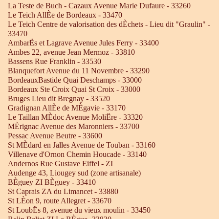
La Teste de Buch - Cazaux Avenue Marie Dufaure - 33260
Le Teich AllÈe de Bordeaux - 33470
Le Teich Centre de valorisation des dÈchets - Lieu dit "Graulin" -
33470
AmbarËs et Lagrave Avenue Jules Ferry - 33400
Ambes 22, avenue Jean Mermoz - 33810
Bassens Rue Franklin - 33530
Blanquefort Avenue du 11 Novembre - 33290
BordeauxBastide Quai Deschamps - 33000
Bordeaux Ste Croix Quai St Croix - 33000
Bruges Lieu dit Bregnay - 33520
Gradignan AllÈe de MÈgavie - 33170
Le Taillan MÈdoc Avenue MoliËre - 33320
MÈrignac Avenue des Maronniers - 33700
Pessac Avenue Beutre - 33600
St MÈdard en Jalles Avenue de Touban - 33160
Villenave d'Ornon Chemin Houcade - 33140
Andernos Rue Gustave Eiffel - ZI
Audenge 43, Liougey sud (zone artisanale)
BÈguey ZI BÈguey - 33410
St Caprais ZA du Limancet - 33880
St LÈon 9, route Allegret - 33670
St LoubËs 8, avenue du vieux moulin - 33450