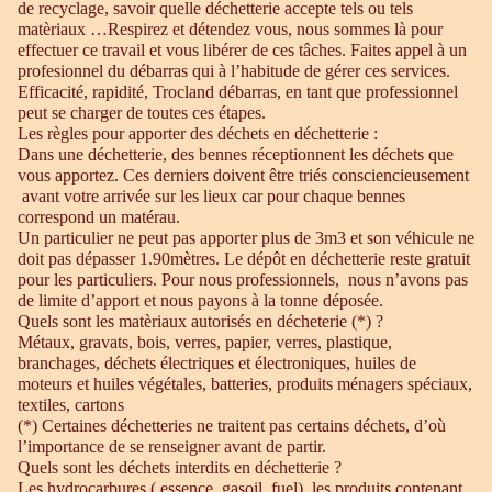
de recyclage, savoir quelle déchetterie accepte tels ou tels
matèriaux …Respirez et détendez vous, nous sommes là pour
effectuer ce travail et vous libérer de ces tâches. Faites appel à un
profesionnel du débarras qui à l’habitude de gérer ces services.
Efficacité, rapidité, Trocland débarras, en tant que professionnel
peut se charger de toutes ces étapes.
Les règles pour apporter des déchets en déchetterie :
Dans une déchetterie, des bennes réceptionnent les déchets que
vous apportez. Ces derniers doivent être triés consciencieusement
avant votre arrivée sur les lieux car pour chaque bennes
correspond un matérau.
Un particulier ne peut pas apporter plus de 3m3 et son véhicule ne
doit pas dépasser 1.90mètres. Le dépôt en déchetterie reste gratuit
pour les particuliers. Pour nous professionnels, nous n’avons pas
de limite d’apport et nous payons à la tonne déposée.
Quels sont les matèriaux autorisés en décheterie (*) ?
Métaux, gravats, bois, verres, papier, verres, plastique,
branchages, déchets électriques et électroniques, huiles de
moteurs et huiles végétales, batteries, produits ménagers spéciaux,
textiles, cartons
(*) Certaines déchetteries ne traitent pas certains déchets, d’où
l’importance de se renseigner avant de partir.
Quels sont les déchets interdits en déchetterie ?
Les hydrocarbures ( essence, gasoil, fuel), les produits contenant