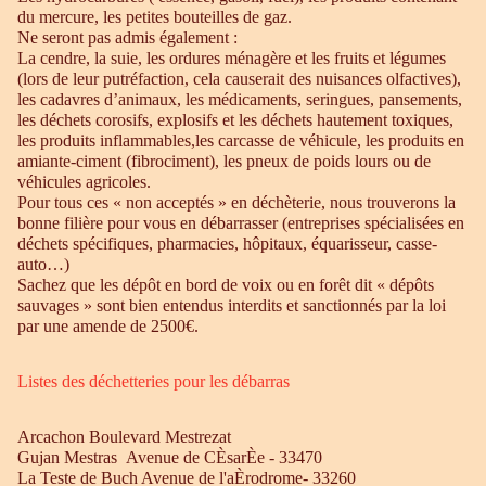
du mercure, les petites bouteilles de gaz.
Ne seront pas admis également :
La cendre, la suie, les ordures ménagère et les fruits et légumes
(lors de leur putréfaction, cela causerait des nuisances olfactives),
les cadavres d’animaux, les médicaments, seringues, pansements,
les déchets corosifs, explosifs et les déchets hautement toxiques,
les produits inflammables,les carcasse de véhicule, les produits en
amiante-ciment (fibrociment), les pneux de poids lours ou de
véhicules agricoles.
Pour tous ces « non acceptés » en déchèterie, nous trouverons la
bonne filière pour vous en débarrasser (entreprises spécialisées en
déchets spécifiques, pharmacies, hôpitaux, équarisseur, casse-
auto…)
Sachez que les dépôt en bord de voix ou en forêt dit « dépôts
sauvages » sont bien entendus interdits et sanctionnés par la loi
par une amende de 2500€.
Listes des déchetteries pour les débarras
Arcachon Boulevard Mestrezat
Gujan Mestras Avenue de CÈsarÈe - 33470
La Teste de Buch Avenue de l'aÈrodrome- 33260