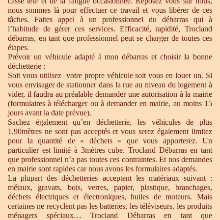
casse tête et de la fatigue occasionnée. Reposez vous sur nous,
nous sommes là pour effectuer ce travail et vous libérer de ces
tâches. Faites appel à un professionnel du débarras qui à
l’habitude de gérer ces services. Efficacité, rapidité, Trocland
débarras, en tant que professionnel peut se charger de toutes ces
étapes.
Prévoir un véhicule adapté à mon débarras et choisir la bonne
déchetterie :
Soit vous utilisez votre propre véhicule soit vous en louer un. Si
vous envisager de stationner dans la rue au niveau du logement à
vider, il faudra au préalable demander une autorisation à la mairie
(formulaires à télécharger ou à demander en mairie, au moins 15
jours avant la date prévue).
Sachez également qu’en déchetterie, les véhicules de plus
1.90mètres ne sont pas acceptés et vous serez également limitez
pour la quantité de « déchets » que vous apporterez. Un
particulier est limité à 3mètres cube. Trocland Débarras en tant
que professionnel n’a pas toutes ces contraintes. Et nos demandes
en mairie sont rapides car nous avons les formulaires adaptés.
La plupart des déchetteries acceptent les matériaux suivant :
métaux, gravats, bois, verres, papier, plastique, branchages,
déchets électriques et électroniques, huiles de moteurs. Mais
certaines ne recyclent pas les batteries, les téléviseurs, les produits
ménagers spéciaux… Trocland Débarras en tant que