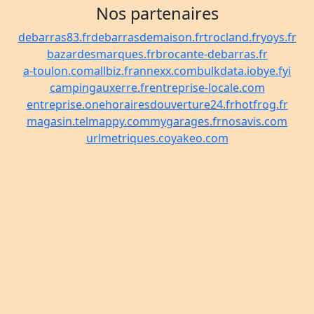
Nos partenaires
debarras83.fr
debarrasdemaison.fr
trocland.fr
yoys.fr
bazardesmarques.fr
brocante-debarras.fr
a-toulon.com
allbiz.fr
annexx.com
bulkdata.io
bye.fyi
campingauxerre.fr
entreprise-locale.com
entreprise.one
horairesdouverture24.fr
hotfrog.fr
magasin.tel
mappy.com
mygarages.fr
nosavis.com
urlmetriques.co
yakeo.com