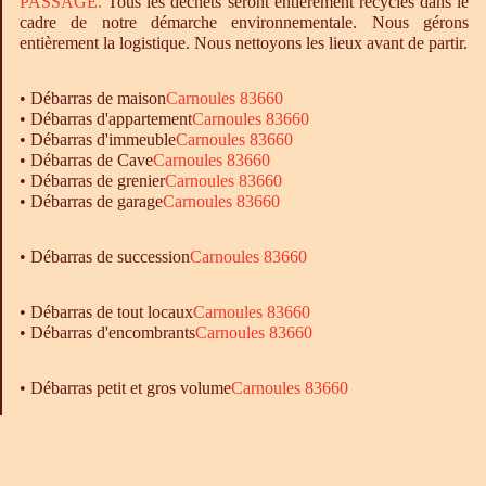
PASSAGE.
Tous les déchets seront entièrement recyclés dans le
cadre de notre démarche environnementale. Nous gérons
entièrement la logistique. Nous nettoyons les lieux avant de partir.
•
Débarras
de maison
Carnoules 83660
•
Débarras
d'appartement
Carnoules 83660
•
Débarras
d'immeuble
Carnoules 83660
•
Débarras
de Cave
Carnoules 83660
•
Débarras
de grenier
Carnoules 83660
•
Débarras
de garage
Carnoules 83660
• Débarras de succession
Carnoules 83660
•
Débarras
de tout locaux
Carnoules 83660
•
Débarras
d'encombrants
Carnoules 83660
• Débarras petit et gros volume
Carnoules 83660