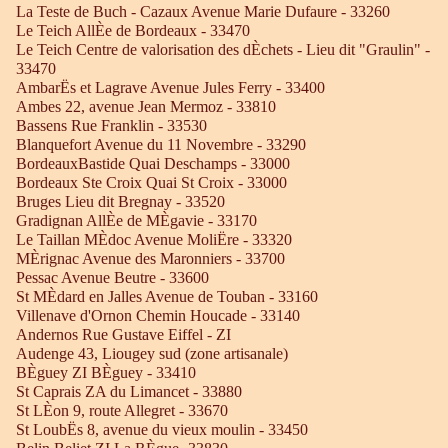
La Teste de Buch - Cazaux Avenue Marie Dufaure - 33260
Le Teich AllÈe de Bordeaux - 33470
Le Teich Centre de valorisation des dÈchets - Lieu dit "Graulin" -
33470
AmbarËs et Lagrave Avenue Jules Ferry - 33400
Ambes 22, avenue Jean Mermoz - 33810
Bassens Rue Franklin - 33530
Blanquefort Avenue du 11 Novembre - 33290
BordeauxBastide Quai Deschamps - 33000
Bordeaux Ste Croix Quai St Croix - 33000
Bruges Lieu dit Bregnay - 33520
Gradignan AllÈe de MÈgavie - 33170
Le Taillan MÈdoc Avenue MoliËre - 33320
MÈrignac Avenue des Maronniers - 33700
Pessac Avenue Beutre - 33600
St MÈdard en Jalles Avenue de Touban - 33160
Villenave d'Ornon Chemin Houcade - 33140
Andernos Rue Gustave Eiffel - ZI
Audenge 43, Liougey sud (zone artisanale)
BÈguey ZI BÈguey - 33410
St Caprais ZA du Limancet - 33880
St LÈon 9, route Allegret - 33670
St LoubËs 8, avenue du vieux moulin - 33450