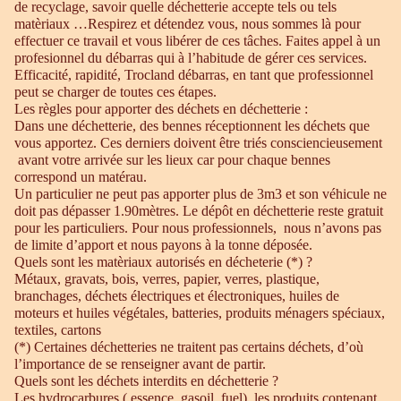
de recyclage, savoir quelle déchetterie accepte tels ou tels
matèriaux …Respirez et détendez vous, nous sommes là pour
effectuer ce travail et vous libérer de ces tâches. Faites appel à un
profesionnel du débarras qui à l’habitude de gérer ces services.
Efficacité, rapidité, Trocland débarras, en tant que professionnel
peut se charger de toutes ces étapes.
Les règles pour apporter des déchets en déchetterie :
Dans une déchetterie, des bennes réceptionnent les déchets que
vous apportez. Ces derniers doivent être triés consciencieusement
avant votre arrivée sur les lieux car pour chaque bennes
correspond un matérau.
Un particulier ne peut pas apporter plus de 3m3 et son véhicule ne
doit pas dépasser 1.90mètres. Le dépôt en déchetterie reste gratuit
pour les particuliers. Pour nous professionnels, nous n’avons pas
de limite d’apport et nous payons à la tonne déposée.
Quels sont les matèriaux autorisés en décheterie (*) ?
Métaux, gravats, bois, verres, papier, verres, plastique,
branchages, déchets électriques et électroniques, huiles de
moteurs et huiles végétales, batteries, produits ménagers spéciaux,
textiles, cartons
(*) Certaines déchetteries ne traitent pas certains déchets, d’où
l’importance de se renseigner avant de partir.
Quels sont les déchets interdits en déchetterie ?
Les hydrocarbures ( essence, gasoil, fuel), les produits contenant