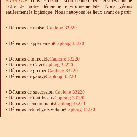
PASSAGE.
Tous les déchets seront entièrement recyclés dans le
cadre de notre démarche environnementale. Nous gérons
entièrement la logistique. Nous nettoyons les lieux avant de partir.
•
Débarras
de maison
Caplong 33220
• Débarras d'appartement
Caplong 33220
•
Débarras
d'immeuble
Caplong 33220
•
Débarras
de Cave
Caplong 33220
•
Débarras
de grenier
Caplong 33220
•
Débarras
de garage
Caplong 33220
• Débarras de succession
Caplong 33220
• Débarras de tout locaux
Caplong 33220
• Débarras d'encombrants
Caplong 33220
• Débarras petit et gros volume
Caplong 33220