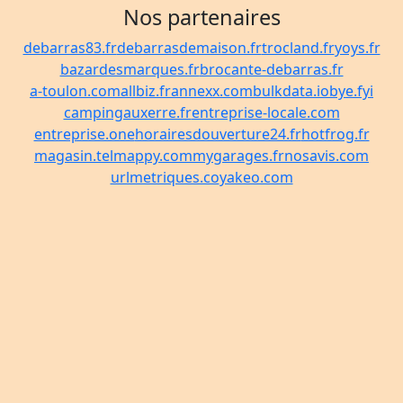
Nos partenaires
debarras83.fr
debarrasdemaison.fr
trocland.fr
yoys.fr
bazardesmarques.fr
brocante-debarras.fr
a-toulon.com
allbiz.fr
annexx.com
bulkdata.io
bye.fyi
campingauxerre.fr
entreprise-locale.com
entreprise.one
horairesdouverture24.fr
hotfrog.fr
magasin.tel
mappy.com
mygarages.fr
nosavis.com
urlmetriques.co
yakeo.com