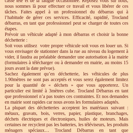
casse tête et de la fatigue occasionnée. Reposez vous sur nous,
nous sommes là pour effectuer ce travail et vous libérer de ces
tâches. Faites appel à un professionnel du débarras qui à
l’habitude de gérer ces services. Efficacité, rapidité, Trocland
débarras, en tant que professionnel peut se charger de toutes ces
étapes.
Prévoir un véhicule adapté à mon débarras et choisir la bonne
déchetterie :
Soit vous utilisez votre propre véhicule soit vous en louer un. Si
vous envisager de stationner dans la rue au niveau du logement à
vider, il faudra au préalable demander une autorisation à la mairie
(formulaires à télécharger ou à demander en mairie, au moins 15
jours avant la date prévue).
Sachez également qu’en déchetterie, les véhicules de plus
1.90mètres ne sont pas acceptés et vous serez également limitez
pour la quantité de « déchets » que vous apporterez. Un
particulier est limité à 3mètres cube. Trocland Débarras en tant
que professionnel n’a pas toutes ces contraintes. Et nos demandes
en mairie sont rapides car nous avons les formulaires adaptés.
La plupart des déchetteries acceptent les matériaux suivant :
métaux, gravats, bois, verres, papier, plastique, branchages,
déchets électriques et électroniques, huiles de moteurs. Mais
certaines ne recyclent pas les batteries, les téléviseurs, les produits
ménagers spéciaux… Trocland Débarras en tant que