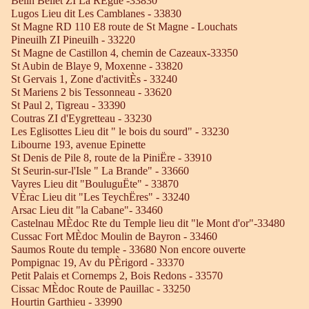
Belin Beliet ZI La RÈgue -33830
Lugos Lieu dit Les Camblanes - 33830
St Magne RD 110 E8 route de St Magne - Louchats
Pineuilh ZI Pineuilh - 33220
St Magne de Castillon 4, chemin de Cazeaux-33350
St Aubin de Blaye 9, Moxenne - 33820
St Gervais 1, Zone d'activitÈs - 33240
St Mariens 2 bis Tessonneau - 33620
St Paul 2, Tigreau - 33390
Coutras ZI d'Eygretteau - 33230
Les Eglisottes Lieu dit " le bois du sourd" - 33230
Libourne 193, avenue Epinette
St Denis de Pile 8, route de la PiniËre - 33910
St Seurin-sur-l'Isle " La Brande" - 33660
Vayres Lieu dit "BouluguËte" - 33870
VÈrac Lieu dit "Les TeychËres" - 33240
Arsac Lieu dit "la Cabane"- 33460
Castelnau MÈdoc Rte du Temple lieu dit "le Mont d'or"-33480
Cussac Fort MÈdoc Moulin de Bayron - 33460
Saumos Route du temple - 33680 Non encore ouverte
Pompignac 19, Av du PÈrigord - 33370
Petit Palais et Cornemps 2, Bois Redons - 33570
Cissac MÈdoc Route de Pauillac - 33250
Hourtin Garthieu - 33990