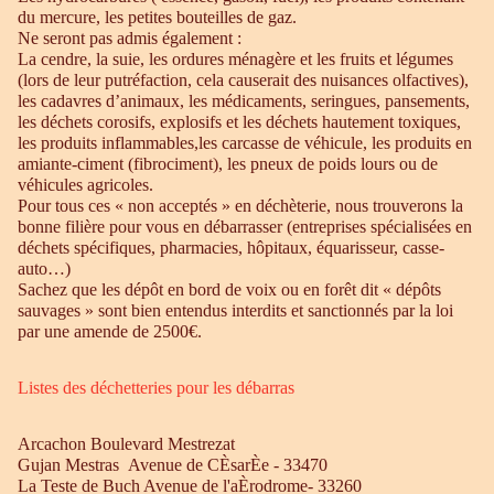
du mercure, les petites bouteilles de gaz.
Ne seront pas admis également :
La cendre, la suie, les ordures ménagère et les fruits et légumes
(lors de leur putréfaction, cela causerait des nuisances olfactives),
les cadavres d’animaux, les médicaments, seringues, pansements,
les déchets corosifs, explosifs et les déchets hautement toxiques,
les produits inflammables,les carcasse de véhicule, les produits en
amiante-ciment (fibrociment), les pneux de poids lours ou de
véhicules agricoles.
Pour tous ces « non acceptés » en déchèterie, nous trouverons la
bonne filière pour vous en débarrasser (entreprises spécialisées en
déchets spécifiques, pharmacies, hôpitaux, équarisseur, casse-
auto…)
Sachez que les dépôt en bord de voix ou en forêt dit « dépôts
sauvages » sont bien entendus interdits et sanctionnés par la loi
par une amende de 2500€.
Listes des déchetteries pour les débarras
Arcachon Boulevard Mestrezat
Gujan Mestras Avenue de CÈsarÈe - 33470
La Teste de Buch Avenue de l'aÈrodrome- 33260