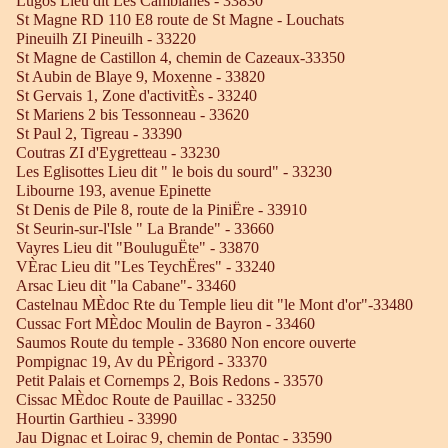
Lugos Lieu dit Les Camblanes - 33830
St Magne RD 110 E8 route de St Magne - Louchats
Pineuilh ZI Pineuilh - 33220
St Magne de Castillon 4, chemin de Cazeaux-33350
St Aubin de Blaye 9, Moxenne - 33820
St Gervais 1, Zone d'activitÈs - 33240
St Mariens 2 bis Tessonneau - 33620
St Paul 2, Tigreau - 33390
Coutras ZI d'Eygretteau - 33230
Les Eglisottes Lieu dit " le bois du sourd" - 33230
Libourne 193, avenue Epinette
St Denis de Pile 8, route de la PiniËre - 33910
St Seurin-sur-l'Isle " La Brande" - 33660
Vayres Lieu dit "BouluguËte" - 33870
VÈrac Lieu dit "Les TeychËres" - 33240
Arsac Lieu dit "la Cabane"- 33460
Castelnau MÈdoc Rte du Temple lieu dit "le Mont d'or"-33480
Cussac Fort MÈdoc Moulin de Bayron - 33460
Saumos Route du temple - 33680 Non encore ouverte
Pompignac 19, Av du PÈrigord - 33370
Petit Palais et Cornemps 2, Bois Redons - 33570
Cissac MÈdoc Route de Pauillac - 33250
Hourtin Garthieu - 33990
Jau Dignac et Loirac 9, chemin de Pontac - 33590