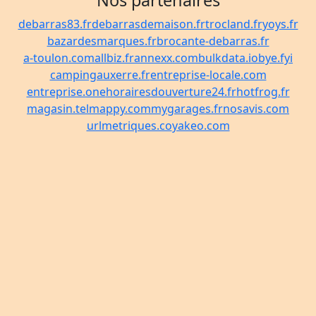
Nos partenaires
debarras83.fr
debarrasdemaison.fr
trocland.fr
yoys.fr
bazardesmarques.fr
brocante-debarras.fr
a-toulon.com
allbiz.fr
annexx.com
bulkdata.io
bye.fyi
campingauxerre.fr
entreprise-locale.com
entreprise.one
horairesdouverture24.fr
hotfrog.fr
magasin.tel
mappy.com
mygarages.fr
nosavis.com
urlmetriques.co
yakeo.com