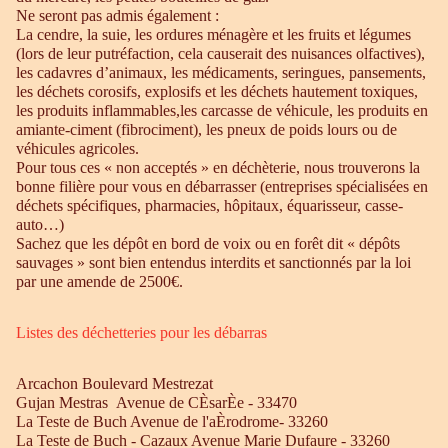
Ne seront pas admis également :
La cendre, la suie, les ordures ménagère et les fruits et légumes
(lors de leur putréfaction, cela causerait des nuisances olfactives),
les cadavres d’animaux, les médicaments, seringues, pansements,
les déchets corosifs, explosifs et les déchets hautement toxiques,
les produits inflammables,les carcasse de véhicule, les produits en
amiante-ciment (fibrociment), les pneux de poids lours ou de
véhicules agricoles.
Pour tous ces « non acceptés » en déchèterie, nous trouverons la
bonne filière pour vous en débarrasser (entreprises spécialisées en
déchets spécifiques, pharmacies, hôpitaux, équarisseur, casse-
auto…)
Sachez que les dépôt en bord de voix ou en forêt dit « dépôts
sauvages » sont bien entendus interdits et sanctionnés par la loi
par une amende de 2500€.
Listes des déchetteries pour les débarras
Arcachon Boulevard Mestrezat
Gujan Mestras Avenue de CÈsarÈe - 33470
La Teste de Buch Avenue de l'aÈrodrome- 33260
La Teste de Buch - Cazaux Avenue Marie Dufaure - 33260