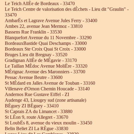
Le Teich AllÈe de Bordeaux - 33470
Le Teich Centre de valorisation des dÈchets - Lieu dit "Graulin" -
33470
AmbarËs et Lagrave Avenue Jules Ferry - 33400
Ambes 22, avenue Jean Mermoz - 33810
Bassens Rue Franklin - 33530
Blanquefort Avenue du 11 Novembre - 33290
BordeauxBastide Quai Deschamps - 33000
Bordeaux Ste Croix Quai St Croix - 33000
Bruges Lieu dit Bregnay - 33520
Gradignan AllÈe de MÈgavie - 33170
Le Taillan MÈdoc Avenue MoliËre - 33320
MÈrignac Avenue des Maronniers - 33700
Pessac Avenue Beutre - 33600
St MÈdard en Jalles Avenue de Touban - 33160
Villenave d'Ornon Chemin Houcade - 33140
Andernos Rue Gustave Eiffel - ZI
Audenge 43, Liougey sud (zone artisanale)
BÈguey ZI BÈguey - 33410
St Caprais ZA du Limancet - 33880
St LÈon 9, route Allegret - 33670
St LoubËs 8, avenue du vieux moulin - 33450
Belin Beliet ZI La RÈgue -33830