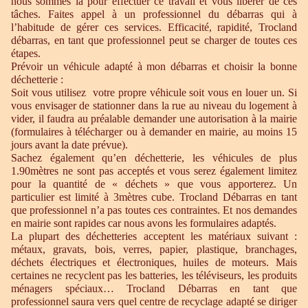
nous sommes là pour effectuer ce travail et vous libérer de ces
tâches. Faites appel à un professionnel du débarras qui à
l’habitude de gérer ces services. Efficacité, rapidité, Trocland
débarras, en tant que professionnel peut se charger de toutes ces
étapes.
Prévoir un véhicule adapté à mon débarras et choisir la bonne
déchetterie :
Soit vous utilisez votre propre véhicule soit vous en louer un. Si
vous envisager de stationner dans la rue au niveau du logement à
vider, il faudra au préalable demander une autorisation à la mairie
(formulaires à télécharger ou à demander en mairie, au moins 15
jours avant la date prévue).
Sachez également qu’en déchetterie, les véhicules de plus
1.90mètres ne sont pas acceptés et vous serez également limitez
pour la quantité de « déchets » que vous apporterez. Un
particulier est limité à 3mètres cube. Trocland Débarras en tant
que professionnel n’a pas toutes ces contraintes. Et nos demandes
en mairie sont rapides car nous avons les formulaires adaptés.
La plupart des déchetteries acceptent les matériaux suivant :
métaux, gravats, bois, verres, papier, plastique, branchages,
déchets électriques et électroniques, huiles de moteurs. Mais
certaines ne recyclent pas les batteries, les téléviseurs, les produits
ménagers spéciaux… Trocland Débarras en tant que
professionnel saura vers quel centre de recyclage adapté se diriger