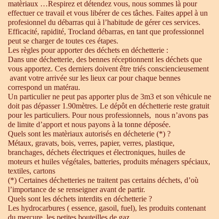
matèriaux …Respirez et détendez vous, nous sommes là pour
effectuer ce travail et vous libérer de ces tâches. Faites appel à un
profesionnel du débarras qui à l’habitude de gérer ces services.
Efficacité, rapidité, Trocland débarras, en tant que professionnel
peut se charger de toutes ces étapes.
Les règles pour apporter des déchets en déchetterie :
Dans une déchetterie, des bennes réceptionnent les déchets que
vous apportez. Ces derniers doivent être triés consciencieusement
avant votre arrivée sur les lieux car pour chaque bennes
correspond un matérau.
Un particulier ne peut pas apporter plus de 3m3 et son véhicule ne
doit pas dépasser 1.90mètres. Le dépôt en déchetterie reste gratuit
pour les particuliers. Pour nous professionnels, nous n’avons pas
de limite d’apport et nous payons à la tonne déposée.
Quels sont les matèriaux autorisés en décheterie (*) ?
Métaux, gravats, bois, verres, papier, verres, plastique,
branchages, déchets électriques et électroniques, huiles de
moteurs et huiles végétales, batteries, produits ménagers spéciaux,
textiles, cartons
(*) Certaines déchetteries ne traitent pas certains déchets, d’où
l’importance de se renseigner avant de partir.
Quels sont les déchets interdits en déchetterie ?
Les hydrocarbures ( essence, gasoil, fuel), les produits contenant
du mercure, les petites bouteilles de gaz.