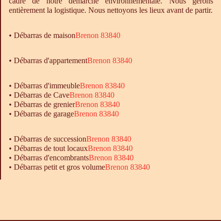
cadre de notre démarche environnementale. Nous gérons
entièrement la logistique. Nous nettoyons les lieux avant de partir.
•
Débarras
de maison
Brenon 83840
• Débarras d'appartement
Brenon 83840
•
Débarras
d'immeuble
Brenon 83840
•
Débarras
de Cave
Brenon 83840
•
Débarras
de grenier
Brenon 83840
•
Débarras
de garage
Brenon 83840
• Débarras de succession
Brenon 83840
• Débarras de tout locaux
Brenon 83840
• Débarras d'encombrants
Brenon 83840
• Débarras petit et gros volume
Brenon 83840