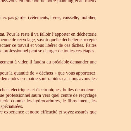
dez-vous en fonction de notre planning et au mieux
ez pas garder (vêtements, livres, vaisselle, mobilier,
. Pour le reste il va falloir l’apporter en déchetterie
e benne de recyclage, savoir quelle déchetterie accepte
uer ce travail et vous libérer de ces tâches. Faites
ue professionnel peut se charger de toutes ces étapes.
ogement à vider, il faudra au préalable demander une
pour la quantité de « déchets » que vous apporterez.
os demandes en mairie sont rapides car nous avons les
chets électriques et électroniques, huiles de moteurs.
que professionnel saura vers quel centre de recyclage
tterie comme les hydrocarbures, le fibrociment, les
spécialisées.
 expérience et notre efficacité et soyez assurés que