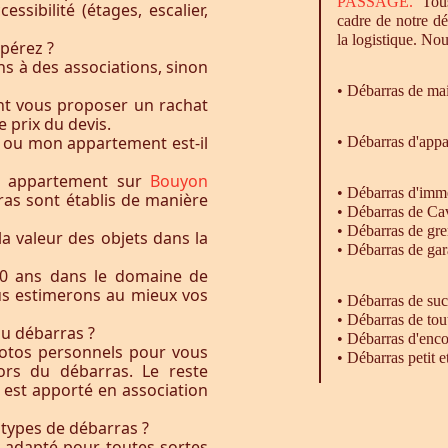
PASSAGE.
Tous
essibilité (étages, escalier,
cadre de notre d
la logistique. Nou
pérez ?
s à des associations, sinon
•
Débarras
de ma
nt vous proposer un rachat
e prix du devis.
 ou mon appartement est-il
• Débarras d'app
u appartement sur
Bouyon
•
Débarras
d'imm
ras sont établis de manière
•
Débarras
de Ca
•
Débarras
de gre
la valeur des objets dans la
•
Débarras
de gar
0 ans dans le domaine de
ous estimerons au mieux vos
• Débarras de su
• Débarras de tou
du débarras ?
• Débarras d'enc
otos personnels pour vous
• Débarras petit 
rs du débarras. Le reste
t est apporté en association
 types de débarras ?
l adapté pour toutes sortes