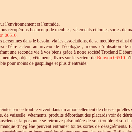
r l’environnement et l’entraide.
nous récupérons beaucoup de meubles, vêtements et toutes sortes de mat
n 06510.
personnes dans le besoin, via les associations, de se meubler et ainsi d
si d’être acteur au niveau de l’écologie ; moins d’utilisation de 
offrant une seconde vie à vos biens grâce à notre société Trocland Débarr
 meubles, objets, vêtements, livres sur le secteur de
Bouyon 06510
n’h
ble pour moins de gaspillage et plus d’entraide.
intes par ce trouble vivent dans un amoncellement de choses qu’elles st
s, de vaisselle, vêtements, produits débordant des placards voir de détrit
cience, la personne se retrouve prisonnière de son trouble et son habi
e manque d’hygiène peuvent entrainer toutes sortes de désagréments. F
s nauséabondes et insoutenables alertent souvent les voisins. Enfin, de