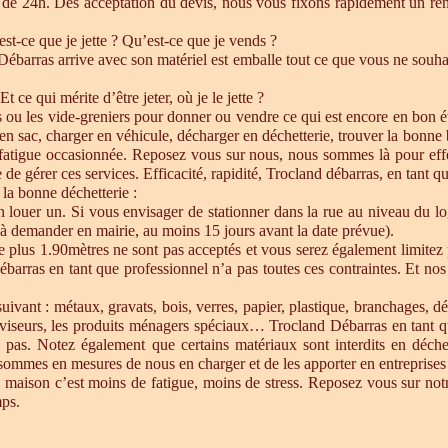
de 24h. Dés acceptation du devis, nous vous fixons rapidement un ren
est-ce que je jette ? Qu’est-ce que je vends ?
barras arrive avec son matériel est emballe tout ce que vous ne souhait
Et ce qui mérite d’être jeter, où je le jette ?
s ou les vide-greniers pour donner ou vendre ce qui est encore en bon état
re en sac, charger en véhicule, décharger en déchetterie, trouver la bonn
 fatigue occasionnée. Reposez vous sur nous, nous sommes là pour effect
de gérer ces services. Efficacité, rapidité, Trocland débarras, en tant q
 la bonne déchetterie :
en louer un. Si vous envisager de stationner dans la rue au niveau du l
u à demander en mairie, au moins 15 jours avant la date prévue).
e plus 1.90mètres ne sont pas acceptés et vous serez également limitez 
ébarras en tant que professionnel n’a pas toutes ces contraintes. Et n
uivant : métaux, gravats, bois, verres, papier, plastique, branchages, dé
éléviseurs, les produits ménagers spéciaux… Trocland Débarras en tant 
 pas. Notez également que certains matériaux sont interdits en déche
sommes en mesures de nous en charger et de les apporter en entreprises 
 maison c’est moins de fatigue, moins de stress. Reposez vous sur notre
mps.