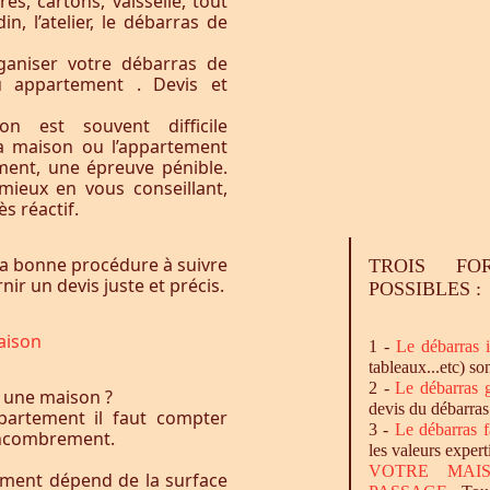
res, cartons, vaisselle, tout
n, l’atelier, le débarras de
ganiser votre débarras de
u appartement . Devis et
n est souvent difficile
la maison ou l’appartement
ement, une épreuve pénible.
ieux en vous conseillant,
s réactif.
a bonne procédure à suivre
TROIS FO
ir un devis juste et précis.
POSSIBLES :
aison
1 -
Le
débarras
i
tableaux...etc) so
2 -
Le
débarras
g
 une maison ?
devis du débarras
artement il faut compter
3 -
Le
débarras
f
l’encombrement.
les valeurs expert
VOTRE MAI
ement dépend de la surface