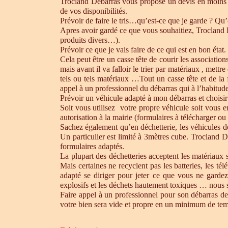
Trocland Débarras vous propose un devis en moins 
de vos disponibilités.
Prévoir de faire le tris…qu’est-ce que je garde ? Qu’
Apres avoir gardé ce que vous souhaitiez, Trocland Dé
produits divers…).
Prévoir ce que je vais faire de ce qui est en bon état. 
Cela peut être un casse tête de courir les association
mais avant il va falloir le trier par matériaux , mett
tels ou tels matériaux …Tout un casse tête et de la
appel à un professionnel du débarras qui à l’habitude 
Prévoir un véhicule adapté à mon débarras et choisir
Soit vous utilisez votre propre véhicule soit vous 
autorisation à la mairie (formulaires à télécharger o
Sachez également qu’en déchetterie, les véhicules d
Un particulier est limité à 3mètres cube. Trocland D
formulaires adaptés.
La plupart des déchetteries acceptent les matériaux s
Mais certaines ne recyclent pas les batteries, les t
adapté se diriger pour jeter ce que vous ne gardez
explosifs et les déchets hautement toxiques … nous 
Faire appel à un professionnel pour son débarras de
votre bien sera vide et propre en un minimum de te