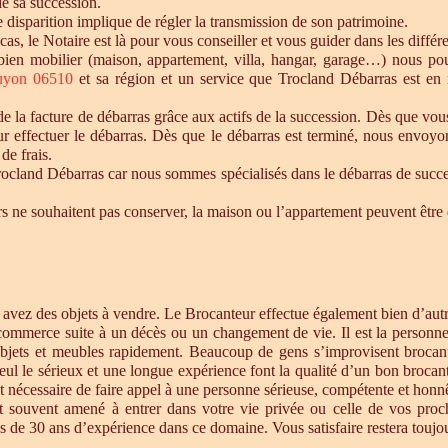
de sa succession.
te disparition implique de régler la transmission de son patrimoine.
 cas, le Notaire est là pour vous conseiller et vous guider dans les diffé
n bien mobilier (maison, appartement, villa, hangar, garage…) nous p
uyon 06510
et sa région et un service que Trocland Débarras est en
 la facture de débarras grâce aux actifs de la succession. Dès que vou
r effectuer le débarras. Dès que le débarras est terminé, nous envoyon
de frais.
cland Débarras car nous sommes spécialisés dans le débarras de successi
tiers ne souhaitent pas conserver, la maison ou l’appartement peuvent êt
s avez des objets à vendre. Le Brocanteur effectue également bien d’au
 commerce suite à un décès ou un changement de vie. Il est la personne 
objets et meubles rapidement. Beaucoup de gens s’improvisent brocan
eul le sérieux et une longue expérience font la qualité d’un bon brocan
t nécessaire de faire appel à une personne sérieuse, compétente et honnê
st souvent amené à entrer dans votre vie privée ou celle de vos proc
 de 30 ans d’expérience dans ce domaine. Vous satisfaire restera toujour