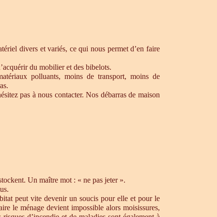
ériel divers et variés, ce qui nous permet d’en faire
’acquérir du mobilier et des bibelots.
matériaux polluants, moins de transport, moins de
as.
ésitez pas à nous contacter. Nos débarras de maison
ockent. Un maître mot : « ne pas jeter ».
us.
tat peut vite devenir un soucis pour elle et pour le
aire le ménage devient impossible alors moisissures,
s risques d’incendie et de maladies sont également à