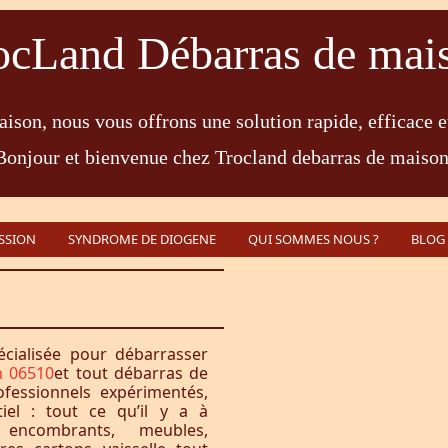
ocLand Débarras de mai
ison, nous vous offrons une solution rapide, efficace e
Bonjour et bienvenue chez Trocland debarras de maison
SSION
SYNDROME DE DIOGENE
QUI SOMMES NOUS ?
BLOG
écialisée pour débarrasser
 06510
et tout débarras de
fessionnels expérimentés,
iel : tout ce qu’il y a à
encombrants, meubles,