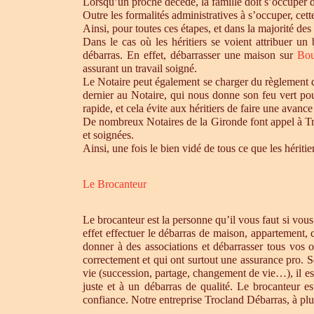
Lorsqu’un proche décède, la famille doit s’occuper 
Outre les formalités administratives à s’occuper, cet
Ainsi, pour toutes ces étapes, et dans la majorité des
Dans le cas où les héritiers se voient attribuer u
débarras. En effet, débarrasser une maison sur
Bo
assurant un travail soigné.
Le Notaire peut également se charger du règlement de
dernier au Notaire, qui nous donne son feu vert pou
rapide, et cela évite aux héritiers de faire une avance 
De nombreux Notaires de la Gironde font appel à Tro
et soignées.
Ainsi, une fois le bien vidé de tous ce que les héri
Le Brocanteur
Le brocanteur est la personne qu’il vous faut si vou
effet effectuer le débarras de maison, appartement,
donner à des associations et débarrasser tous vos 
correctement et qui ont surtout une assurance pro. S
vie (succession, partage, changement de vie…), il es
juste et à un débarras de qualité. Le brocanteur e
confiance. Notre entreprise Trocland Débarras, à plus