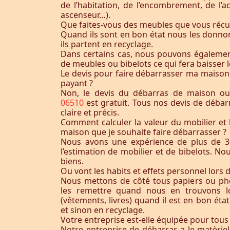
de l’habitation, de l’encombrement, de l’acc
ascenseur…).
Que faites-vous des meubles que vous récu
Quand ils sont en bon état nous les donnon
ils partent en recyclage.
Dans certains cas, nous pouvons égaleme
de meubles ou bibelots ce qui fera baisser l
Le devis pour faire débarrasser ma maison
payant ?
Non, le devis du débarras de maison o
06510
est gratuit. Tous nos devis de débar
claire et précis.
Comment calculer la valeur du mobilier et 
maison que je souhaite faire débarrasser ?
Nous avons une expérience de plus de 3
l’estimation de mobilier et de bibelots. N
biens.
Ou vont les habits et effets personnel lors 
Nous mettons de côté tous papiers ou ph
les remettre quand nous en trouvons lo
(vêtements, livres) quand il est en bon éta
et sinon en recyclage.
Votre entreprise est-elle équipée pour tous
Notre entreprise de débarras a le matèrie