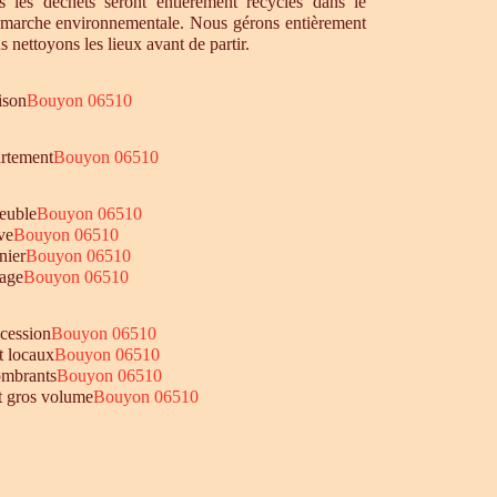
 les déchets seront entièrement recyclés dans le
émarche environnementale. Nous gérons entièrement
s nettoyons les lieux avant de partir.
ison
Bouyon 06510
artement
Bouyon 06510
euble
Bouyon 06510
ve
Bouyon 06510
nier
Bouyon 06510
age
Bouyon 06510
ccession
Bouyon 06510
t locaux
Bouyon 06510
ombrants
Bouyon 06510
et gros volume
Bouyon 06510